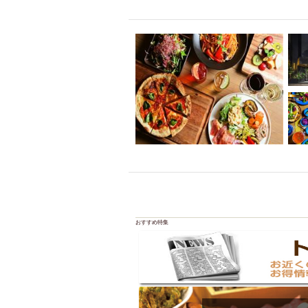
飲み放題付きコース3
キリン一番搾り
アレルギー対応可能
ダイエット中におス
ソファー
激辛料
ファーストフード
スクリーン
スペ
カニ
カフェ
餃子
キリン
ホッピー
焼肉
マイク
サッポロ
市立病院前駅周辺
おすすめ特集
綺麗orお洒落なトイ
クラフトビール
壺川駅周辺
秋限
ラクレット
赤嶺