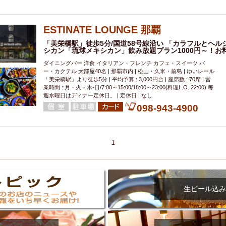
000円
肉の日
おもろまち駅周辺
オープンテラス
マトン・ラ
エビ
カレー
チャージ無し
牡蠣
夜景・景色◎
夜12時以降
ESTINATE LOUNGE 那覇
牧志駅周辺
ペット同伴
ビアガーデン
チーズ
天ぷら
ラ
「美栄橋駅」徒歩5分/国道58号線沿い 「カラフルとヘ
スメ
沖縄そば
串揚げ
バレンタイン
立ち飲み
5000円以上
シカン「琉球メキシカン」飲み放題プラン1000円～！お料
理
石垣牛
アヒージョ
アサヒ
割烹
女性専用トイレあり
ダイニングバー 洋食 イタリアン・フレンチ カフェ・スイーツ バ
ー・カクテル 大部屋40名 | 那覇市内 | 松山・久米・前島 | ゆいレール
スペシャルディナー
ホルモン(もつ)
炭火焼
ペイディ（給料日）
「美栄橋駅」より徒歩5分 | 平均予算 : 3,000円台 | 座席数 : 70席 | 営
インバル・イタリアンバール
食べ放題
動物カフェ＆バー
屋富祖地
業時間 : 月・火・木-日/7:00～15:00/18:00～23:00(料理L.O. 22:00) 毎
週水曜日はディナー定休日。 | 定休日 : なし
ジビエ
安里駅周辺
アジア・エスニック
熱燗
生け簀
獺祭
098-943-4900
分煙
少人数貸切(15名以下から)
島野菜
しゃぶしゃぶ
パクチー
電気ブラン
エビスビール
ウェディング
58KACHA-SEA
バイ
昼宴会
イベリコ豚
山盛、メガ盛り
1
つけ麺
日本そば
冬
中華
お好み焼き・もんじゃ
オーガニック
プレミアムフライデー
レ
ランチバイキング
フルーツハイボール
飲み比べセット
首里
鉄板焼き
幹事様特典
おばんざい
チーズタッカルビ
奥武山公園
生ビール込み
定メニュー
春限定メニュー
フレンチ
夏限定メニュー
ENJOY 
駅周辺
シードル
那覇空港駅周辺
儀保駅周辺