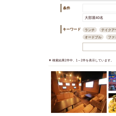
条件
キーワード
ランチ
テイクア
オードブル
ファ
スポーツ観戦
島
接待・会食
ちょ
結婚式二次会
朝
▼ 検索結果2件中、1～2件を表示しています。
夜10時以降入店可
貸切可
大部屋20
カード可
厳選日
3000円台コース
アサヒスーパードラ
大部屋50名以上～
ハッピーアワー