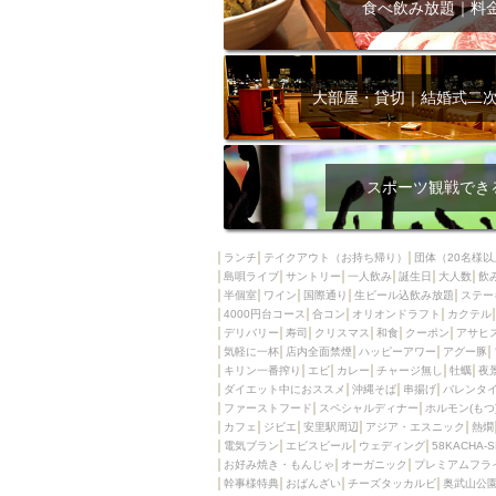
食べ飲み放題｜料
大部屋・貸切｜結婚式二
スポーツ観戦でき
ランチ
テイクアウト（お持ち帰り）
団体（20名様以
島唄ライブ
サントリー
一人飲み
誕生日
大人数
飲
半個室
ワイン
国際通り
生ビール込飲み放題
ステー
4000円台コース
合コン
オリオンドラフト
カクテル
デリバリー
寿司
クリスマス
和食
クーポン
アサヒ
気軽に一杯
店内全面禁煙
ハッピーアワー
アグー豚
キリン一番搾り
エビ
カレー
チャージ無し
牡蠣
夜
ダイエット中におススメ
沖縄そば
串揚げ
バレンタ
ファーストフード
スペシャルディナー
ホルモン(もつ
カフェ
ジビエ
安里駅周辺
アジア・エスニック
熱燗
電気ブラン
エビスビール
ウェディング
58KACHA-
お好み焼き・もんじゃ
オーガニック
プレミアムフラ
幹事様特典
おばんざい
チーズタッカルビ
奥武山公