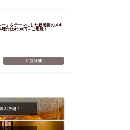
ム肉
洋食
入店可
サプライズ
ーメン
時間無制飲み放題
ルシー」をテーマにした新感覚のメキ
コース
地中海料理
鍋
理付は4500円～ご用意！
入店１時間が安い
野菜巻き串
区
ジンギスカン
イタリアン
古島駅周辺
店舗詳細
炉端焼き
ふぐ料理
キング（ビュッフェ）
限定メニュー
おでん
牛串焼き
駅周辺
やぎ料理
駅周辺
小禄駅周辺
飲み放題！
LUNCH 特集
造形集団