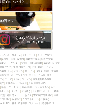
個室でゆったりと
00円セット
んべろ
キッズルーム
安い
デート
スポーツ観戦
席
記念日
泡盛
喫煙可
結婚式二次会
朝まで営業
屋30名
カウンター
貸切可
大部屋20名
落ち着いた空間
掘りごたつ
3000円台コース
ピザ
焼酎
カラオケ
50名以上～
オリオン
海ぶどう
パスタ
民謡・生演奏
ち駅周辺
オープンテラス
マトン・ラム肉
洋食
デン
チーズ
天ぷら
ラーメン
時間無制飲み放題
割烹
女性専用トイレあり
入店１時間が安い
動物カフェ＆バー
屋富祖地区
ジンギスカン
カニ
ぶしゃぶ
パクチー
炉端焼き
ふぐ料理
ホッピー
焼肉
本そば
冬限定メニュー
おでん
市立病院前駅周辺
中華
首里駅周辺
やぎ料理
クラフトビール
鉄板焼き
OY LUNCH 特集
造形集団
ラクレット
赤嶺駅周辺