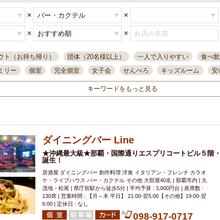
×
×
×
×
ウト（お持ち帰り）
団体（20名様以上）
一人で入りやすい
食べ飲
ミリー
個室
完全個室
女子会
せんべろ
キッズルーム
安
唄ライブ
サントリー
一人飲み
誕生日
大人数
飲み放題付き
キーワードをもっと見る
い飲み
コスパ最高
肉料理
模合
インスタ映え
座敷席
記
まで営業
半個室
ワイン
国際通り
生ビール込飲み放題
ステ
県産魚
焼鳥
忘年会コース
レモンサワー
観光客に人気
大
ダイニングバー Line
名
落ち着いた空間
4000円台コース
合コン
オリオンドラフト
本酒
鮮魚
★沖縄最大級★那覇・国際通りエスプリコートビル５階
大衆酒場
ノンアルコールビール
ウィスキー
テレ
誕生！
ピザ
焼酎
カラオケ
デリバリー
寿司
クリスマス
和食
居酒屋 ダイニングバー 創作料理 洋食 イタリアン・フレンチ カラオ
イ
県庁前駅周辺
大部屋40名
旭橋駅周辺
沖縄料理
スイーツ
ケ・ライブハウス バー・カクテル その他 大部屋40名 | 那覇市内 | 久
茂地・松尾 | 県庁前駅から徒歩5分 | 平均予算 : 3,000円台 | 座席数 :
オリオン
海ぶどう
パスタ
民謡・生演奏
気軽に一杯
店内
130席 | 営業時間 : 【月～木 平日】 21:00-翌5:00【その他】19:00-翌
6:00 | 定休日 : なし
アグー豚
プレミアムモルツ
貝づくし
燻製料理
美栄橋駅周辺
098-917-0717