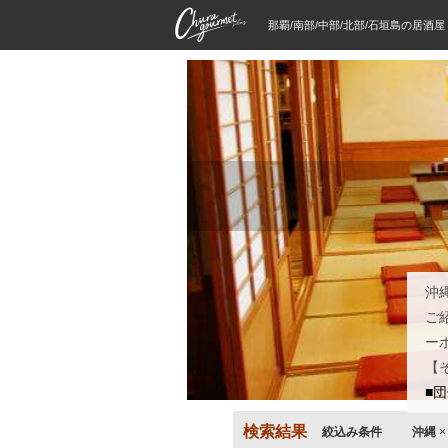
那覇/南部/中部/北部/石垣島の居酒
沖
ご
ー
【
■
検索結果
絞込み条件
沖縄