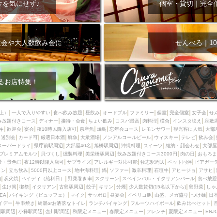
金を気にせず♪
個室・貸切｜完全
次会や大人数飲み会に
せんべろ｜10
るお店特集！
上）
一人で入りやすい
食べ飲み放題
昼飲み
オードブル
ファミリー
個室
完全個室
女子会
せ
み放題付きコース
ディナー
接待・会食
ちょい飲み
コスパ最高
肉料理
模合
インスタ映え
座敷
キ
歓迎会
宴会
夜10時以降入店可
県産魚
焼鳥
忘年会コース
レモンサワー
観光客に人気
大部
送別会
カード可
厳選日本酒
鮮魚
大衆酒場
ノンアルコールビール
ウィスキー
テレビ
飲み会
スーパードライ
県庁前駅周辺
大部屋40名
旭橋駅周辺
沖縄料理
スイーツ
結納・顔会わせ
大部屋
プレミアムモルツ
貝づくし
燻製料理
美栄橋駅周辺
飲み放題付きコース3000円
肉の日
おもろま
景・景色◎
夜12時以降入店可
サプライズ
アレルギー対応可能
牧志駅周辺
ペット同伴
ビアガー
イン
立ち飲み
5000円以上コース
地中海料理
鍋
ソファー
激辛料理
石垣牛
アヒージョ
アサヒ
)
炭火焼
ペイディ（給料日）
野菜巻き串
スクリーン
スペインバル・イタリアンバール
食べ放題
生け簀
獺祭
イタリアン
古島駅周辺
餃子
キリン
分煙
少人数貸切(15名以下から)
島野菜
しゃ
SEA
バイキング（ビュッフェ）
マイク
サッポロ
昼宴会
イベリコ豚
山盛、メガ盛り
つけ麺
日
イデー
牛串焼き
綺麗orお洒落なトイレ
ランチバイキング
フルーツハイボール
飲み比べセット
園駅周辺
小禄駅周辺
壺川駅周辺
秋限定メニュー
春限定メニュー
フレンチ
夏限定メニュー
ENJ