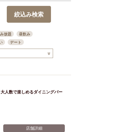
絞込み検索
み放題
昼飲み
い
デート
コース
ディナー
念日
泡盛
喫煙可
ーキ
歓迎会
宴会
部屋30名
カウンター
カクテル
送別会
・大人数で楽しめるダイニングバー
ビ
飲み会
掘りごたつ
クーポン
結納・顔会わせ
全面禁煙
店舗詳細