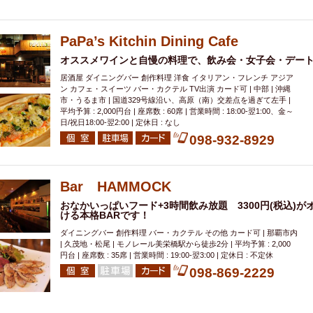
000円
肉の日
おもろまち駅周辺
オープンテラス
マトン・ラ
エビ
カレー
チャージ無し
牡蠣
夜景・景色◎
夜12時以降
PaPa’s Kitchin Dining Cafe
牧志駅周辺
ペット同伴
ビアガーデン
チーズ
天ぷら
ラ
オススメワインと自慢の料理で、飲み会・女子会・デート
スメ
沖縄そば
串揚げ
バレンタイン
立ち飲み
5000円以上
居酒屋 ダイニングバー 創作料理 洋食 イタリアン・フレンチ アジア
理
石垣牛
アヒージョ
アサヒ
割烹
女性専用トイレあり
ン カフェ・スイーツ バー・カクテル TV出演 カード可 | 中部 | 沖縄
スペシャルディナー
ホルモン(もつ)
炭火焼
ペイディ（給料日）
市・うるま市 | 国道329号線沿い、高原（南）交差点を過ぎて左手 |
平均予算 : 2,000円台 | 座席数 : 60席 | 営業時間 : 18:00‐翌1:00、金～
インバル・イタリアンバール
食べ放題
動物カフェ＆バー
屋富祖地
日/祝日18:00-翌2:00 | 定休日 : なし
098-932-8929
ジビエ
安里駅周辺
アジア・エスニック
熱燗
生け簀
獺祭
分煙
少人数貸切(15名以下から)
島野菜
しゃぶしゃぶ
パクチー
電気ブラン
エビスビール
ウェディング
58KACHA-SEA
バイ
Bar HAMMOCK
昼宴会
イベリコ豚
山盛、メガ盛り
つけ麺
日本そば
冬
おなかいっぱいフード+3時間飲み放題 3300円(税込)
ける本格BARです！
中華
お好み焼き・もんじゃ
オーガニック
プレミアムフライデー
ダイニングバー 創作料理 バー・カクテル その他 カード可 | 那覇市内
レ
ランチバイキング
フルーツハイボール
飲み比べセット
首里
| 久茂地・松尾 | モノレール美栄橋駅から徒歩2分 | 平均予算 : 2,000
円台 | 座席数 : 35席 | 営業時間 : 19:00-翌3:00 | 定休日 : 不定休
鉄板焼き
幹事様特典
おばんざい
チーズタッカルビ
奥武山公園
098-869-2229
定メニュー
春限定メニュー
フレンチ
夏限定メニュー
ENJOY 
駅周辺
シードル
那覇空港駅周辺
儀保駅周辺