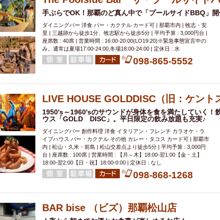
手ぶらでOK！那覇のど真ん中で「プールサイドBBQ」開
ダイニングバー 洋食 バー・カクテル カード可 | 那覇市内 | 牧志・安
里 | 三越跡から徒歩1分、牧志駅から徒歩5分 | 平均予算 : 3,000円台 |
座席数 : 40席 | 営業時間 : 16:00-20:00(LO19:20)※緊急事態宣言中の
み。通常は夏場17:00-24:00,冬場18:00-24:00 | 定休日 : 水
098-865-5552
LIVE HOUSE GOLDDISC（旧：ケン
1950's～1960'sのサウンドが身体を食を満たしてい
ウス「GOLD DISC」。平日限定の飲み放題も充実♪
ダイニングバー 創作料理 洋食 イタリアン・フレンチ カラオケ・ラ
イブハウス バー・カクテル その他 カレー・タコス カード可 | 那覇市
内 | 松山・久米・前島 | 松山交差点より徒歩5分 | 平均予算 : 3,000円
台 | 座席数 : 100席 | 営業時間 : 【月～木】18:00-翌1:00【金・土】
18:00-翌2:00【日・祝】18:00-0:00 | 定休日 : なし
098-868-1268
BAR bise （ビズ）那覇松山店