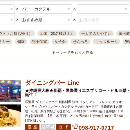
×
×
×
×
ウト（お持ち帰り）
団体（20名様以上）
一人で入りやすい
食べ飲
ミリー
個室
完全個室
女子会
せんべろ
キッズルーム
安
唄ライブ
サントリー
一人飲み
誕生日
大人数
飲み放題付き
キーワードをもっと見る
い飲み
コスパ最高
肉料理
模合
インスタ映え
座敷席
記
まで営業
半個室
ワイン
国際通り
生ビール込飲み放題
ステ
。
県産魚
焼鳥
忘年会コース
レモンサワー
観光客に人気
大
ダイニングバー Line
名
落ち着いた空間
4000円台コース
合コン
オリオンドラフト
本酒
鮮魚
★沖縄最大級★那覇・国際通りエスプリコートビル５階
大衆酒場
ノンアルコールビール
ウィスキー
テレ
誕生！
ピザ
焼酎
カラオケ
デリバリー
寿司
クリスマス
和食
居酒屋 ダイニングバー 創作料理 洋食 イタリアン・フレンチ カラオ
イ
県庁前駅周辺
大部屋40名
旭橋駅周辺
沖縄料理
スイーツ
ケ・ライブハウス バー・カクテル その他 カード可 | 那覇市内 | 久茂
地・松尾 | 県庁前駅から徒歩5分 | 平均予算 : 3,000円台 | 座席数 : 130
オリオン
海ぶどう
パスタ
民謡・生演奏
気軽に一杯
店内
席 | 営業時間 : 【月～木 平日】 21:00-翌5:00【その他】19:00-翌6:00
| 定休日 : なし
アグー豚
プレミアムモルツ
貝づくし
燻製料理
美栄橋駅周辺
098-917-0717