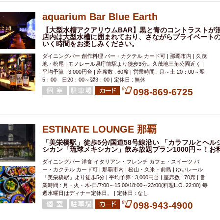
aquarium Bar Blue Earth
【大型水槽アクアリウムBAR】黒と青のコントラストが
店内は大型水槽に囲まれており、さながらプライベート
いく時間をお楽しみください。
ダイニングバー 創作料理 バー・カクテル カード可 | 那覇市内 | 久茂
地・松尾 | モノレール県庁前駅より徒歩3分。久茂地三角公園近く |
平均予算 : 3,000円台 | 座席数 : 60席 | 営業時間 : 月～土 20：00～翌
5：00 日20：00～翌3：00 | 定休日 : 無休
098-869-6725
ESTINATE LOUNGE 那覇
「美栄橋駅」徒歩5分/国道58号線沿い 「カラフルとヘ
シカン「琉球メキシカン」飲み放題プラン1000円～！お料
ダイニングバー 洋食 イタリアン・フレンチ カフェ・スイーツ バ
ー・カクテル カード可 | 那覇市内 | 松山・久米・前島 | ゆいレール
「美栄橋駅」より徒歩5分 | 平均予算 : 3,000円台 | 座席数 : 70席 | 営
業時間 : 月・火・木-日/7:00～15:00/18:00～23:00(料理L.O. 22:00) 毎
週水曜日はディナー定休日。 | 定休日 : なし
098-943-4900