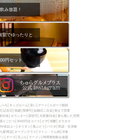
飲み放題！
個室でゆったりと
00円セット
んべろ
キッズルーム
安い
デート
スポーツ観戦
席
記念日
泡盛
喫煙可
結婚式二次会
朝まで営業
屋30名
カウンター
貸切可
大部屋20名
落ち着いた空間
掘りごたつ
3000円台コース
ピザ
焼酎
カラオケ
50名以上～
オリオン
海ぶどう
パスタ
民謡・生演奏
ち駅周辺
オープンテラス
マトン・ラム肉
洋食
デン
チーズ
天ぷら
ラーメン
時間無制飲み放題