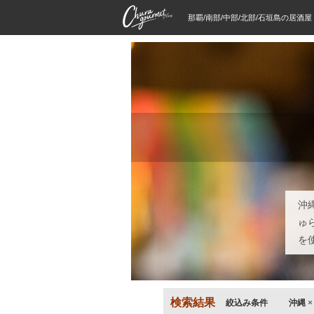
那覇/南部/中部/北部/石垣島の居酒
沖
ゅ
を
検索結果
絞込み条件
沖縄