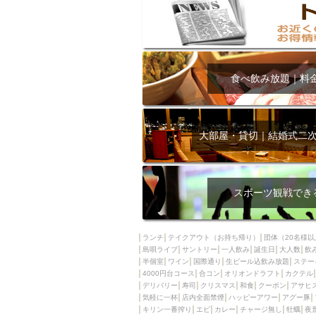
食べ飲み放題｜料
大部屋・貸切｜結婚式二
スポーツ観戦でき
ランチ
テイクアウト（お持ち帰り）
団体（20名様以
島唄ライブ
サントリー
一人飲み
誕生日
大人数
飲
半個室
ワイン
国際通り
生ビール込飲み放題
ステー
4000円台コース
合コン
オリオンドラフト
カクテル
デリバリー
寿司
クリスマス
和食
クーポン
アサヒ
気軽に一杯
店内全面禁煙
ハッピーアワー
アグー豚
キリン一番搾り
エビ
カレー
チャージ無し
牡蠣
夜