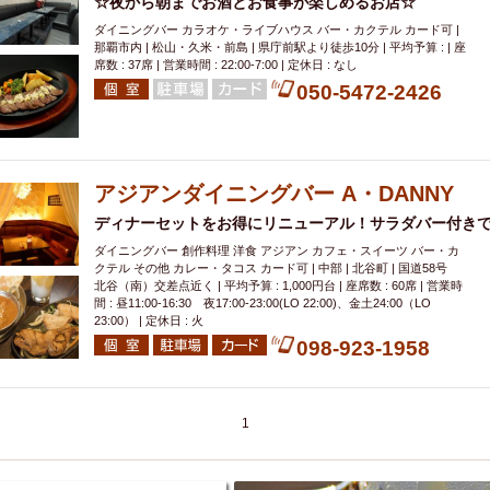
☆夜から朝までお酒とお食事が楽しめるお店☆
ダイニングバー カラオケ・ライブハウス バー・カクテル カード可 |
那覇市内 | 松山・久米・前島 | 県庁前駅より徒歩10分 | 平均予算 : | 座
席数 : 37席 | 営業時間 : 22:00-7:00 | 定休日 : なし
050-5472-2426
アジアンダイニングバー A・DANNY
ディナーセットをお得にリニューアル！サラダバー付きで1
ダイニングバー 創作料理 洋食 アジアン カフェ・スイーツ バー・カ
クテル その他 カレー・タコス カード可 | 中部 | 北谷町 | 国道58号
北谷（南）交差点近く | 平均予算 : 1,000円台 | 座席数 : 60席 | 営業時
間 : 昼11:00-16:30 夜17:00‐23:00(LO 22:00)、金土24:00（LO
23:00） | 定休日 : 火
098-923-1958
1