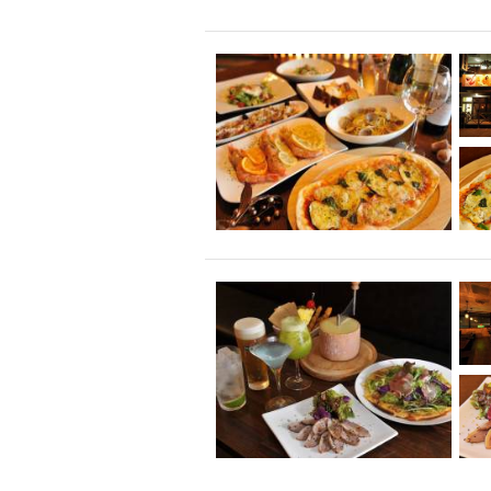
飲み放題付きコース3
キリン一番搾り
アレルギー対応可能
ダイエット中におス
ソファー
激辛料
ファーストフード
スクリーン
スペ
カニ
カフェ
餃子
キリン
ホッピー
焼肉
マイク
サッポロ
市立病院前駅周辺
綺麗orお洒落なトイ
クラフトビール
壺川駅周辺
秋限
ラクレット
赤嶺