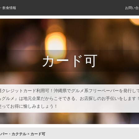
屋・飲食情報
お問い合
カード可
縄クレジットカード利用可！沖縄県でグルメ系フリーペーパーを発行し
らグルメ』は地元企業だからこそできる、お店探しのお手伝いをします
使ってお得に愉しみましょう！
×
バー・カクテル
×
カード可