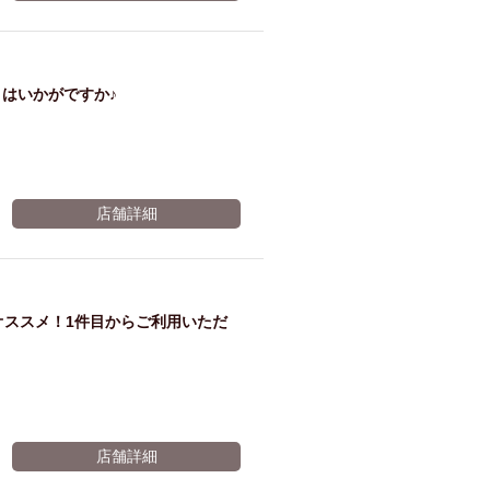
ム肉
洋食
入店可
サプライズ
ーメン
時間無制飲み放題
はいかがですか♪
コース
地中海料理
鍋
入店１時間が安い
野菜巻き串
区
ジンギスカン
店舗詳細
イタリアン
古島駅周辺
炉端焼き
ふぐ料理
キング（ビュッフェ）
限定メニュー
おでん
がオススメ！1件目からご利用いただ
牛串焼き
駅周辺
やぎ料理
駅周辺
小禄駅周辺
LUNCH 特集
造形集団
店舗詳細