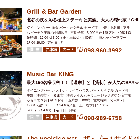
Grill & Bar Garden
北谷の夜を彩る極上ステーキと美酒。大人の隠れ家「Grill & 
ダイニングバー 洋食 バー・カクテル カード可 | 中部 | 北谷町 | アラ
ハビーチと美浜の中間地点 | 平均予算 : 3,000円台 | 座席数 : 40席 | 営
業時間 : 17:00-翌3:00（金・土は翌4：00迄） ※ハッピーアワー
17:00-19:00 | 定休日 : 月
098-960-3992
Music Bar KING
最大150名様収容！！【週末】と【貸切】が人気のBAR☆
ダイニングバー カラオケ・ライブハウス バー・カクテル カード可 |
中部 | 沖縄市・うるま市 | 沖縄ライカム＆ミュージックタウン音市場
から車で３分 | 平均予算 : | 座席数 : 100席 | 営業時間 : 火～木・日
17:00～翌1:00 （L.O.24:00)／金・土・祝前日 17:00～
5:00（L.O.4:00） | 定休日 : 月曜
098-989-6758
The Poolside Bar ザ・プールサイド