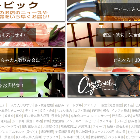
生ビール込み
金を気にせず♪
個室・貸切｜完全
次会や大人数飲み会に
せんべろ｜10
るお店特集！
上）
一人で入りやすい
食べ飲み放題
昼飲み
オードブル
ファミリー
個室
完全個室
女子会
せ
み放題付きコース
ディナー
接待・会食
ちょい飲み
コスパ最高
肉料理
模合
インスタ映え
座敷
キ
歓迎会
宴会
夜10時以降入店可
県産魚
焼鳥
忘年会コース
レモンサワー
観光客に人気
大部
送別会
カード可
厳選日本酒
鮮魚
大衆酒場
ノンアルコールビール
ウィスキー
テレビ
飲み会
スーパードライ
県庁前駅周辺
大部屋40名
旭橋駅周辺
沖縄料理
スイーツ
結納・顔会わせ
大部屋
プレミアムモルツ
貝づくし
燻製料理
美栄橋駅周辺
飲み放題付きコース3000円
肉の日
おもろま
景・景色◎
夜12時以降入店可
サプライズ
アレルギー対応可能
牧志駅周辺
ペット同伴
ビアガー