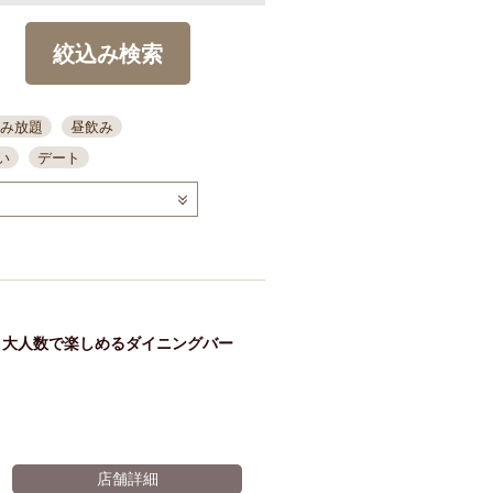
絞込み検索
み放題
昼飲み
い
デート
コース
ディナー
念日
泡盛
喫煙可
ーキ
歓迎会
宴会
部屋30名
カウンター
カクテル
送別会
・大人数で楽しめるダイニングバー
ビ
飲み会
掘りごたつ
クーポン
結納・顔会わせ
全面禁煙
店舗詳細