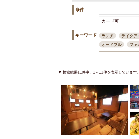
条件
キーワード
ランチ
テイクア
オードブル
ファ
スポーツ観戦
島
接待・会食
ちょ
結婚式二次会
朝
▼ 検索結果11件中、1～11件を表示しています
夜10時以降入店可
貸切可
大部屋20
カード可
厳選日
3000円台コース
アサヒスーパードラ
大部屋50名以上～
ハッピーアワー