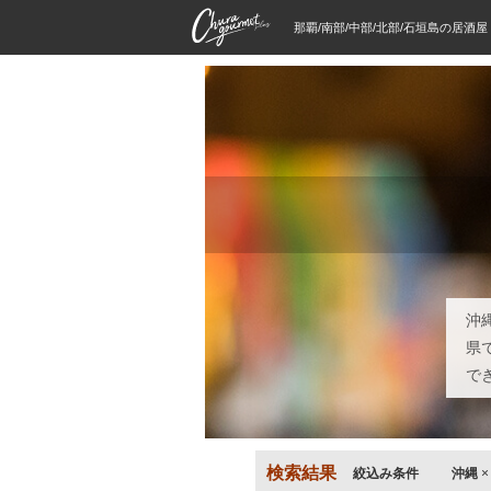
那覇/南部/中部/北部/石垣島の居酒
沖
県
で
検索結果
絞込み条件
沖縄