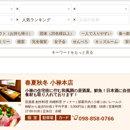
×
×
×
×
ウト（お持ち帰り）
団体（20名様以上）
一人で入りやすい
食べ飲
ミリー
個室
完全個室
女子会
せんべろ
キッズルーム
安
唄ライブ
サントリー
一人飲み
誕生日
大人数
飲み放題付き
キーワードをもっと見る
い飲み
コスパ最高
肉料理
模合
インスタ映え
座敷席
記
まで営業
半個室
ワイン
国際通り
生ビール込飲み放題
ステ
。
県産魚
焼鳥
忘年会コース
レモンサワー
観光客に人気
大
春夏秋冬 小禄本店
名
落ち着いた空間
4000円台コース
合コン
オリオンドラフト
本酒
鮮魚
小禄の住宅街に佇む和風調の居酒屋。鮮魚！日本酒に自
大衆酒場
ノンアルコールビール
ウィスキー
テレ
食材も取り入れております！
ピザ
焼酎
カラオケ
デリバリー
寿司
クリスマス
和食
居酒屋 創作料理 沖縄料理 ディナー | 那覇市内 | 小禄 | ゆいレール小
イ
県庁前駅周辺
大部屋40名
旭橋駅周辺
沖縄料理
スイーツ
禄駅から徒歩5分程 | 平均予算 : 3,000円台 | 座席数 : 58席 | 営業時間 :
17:00-0:00 | 定休日 : 水曜
オリオン
海ぶどう
パスタ
民謡・生演奏
気軽に一杯
店内
098-858-0766
アグー豚
プレミアムモルツ
貝づくし
燻製料理
美栄橋駅周辺