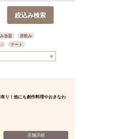
絞込み検索
み放題
昼飲み
い
デート
コース
ディナー
念日
泡盛
喫煙可
ーキ
歓迎会
宴会
部屋30名
カウンター
カクテル
送別会
信有り！他にも創作料理やおきなわ
ビ
飲み会
掘りごたつ
クーポン
結納・顔会わせ
全面禁煙
店舗詳細