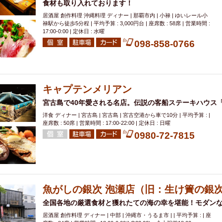
食材も取り入れております！
居酒屋 創作料理 沖縄料理 ディナー | 那覇市内 | 小禄 | ゆいレール小
禄駅から徒歩5分程 | 平均予算 : 3,000円台 | 座席数 : 58席 | 営業時間 :
17:00-0:00 | 定休日 : 水曜
098-858-0766
キャプテンメリアン
宮古島で40年愛される名店。伝説の客船ステーキハウス
洋食 ディナー | 宮古島 | 宮古島 | 宮古空港から車で10分 | 平均予算 : |
座席数 : 50席 | 営業時間 : 17:00-22:00 | 定休日 : 日曜
0980-72-7815
魚がしの銀次 泡瀬店（旧：生け簀の銀
全国各地の厳選食材と獲れたての海の幸を堪能！モダン
居酒屋 創作料理 ディナー | 中部 | 沖縄市・うるま市 | | 平均予算 : | 座