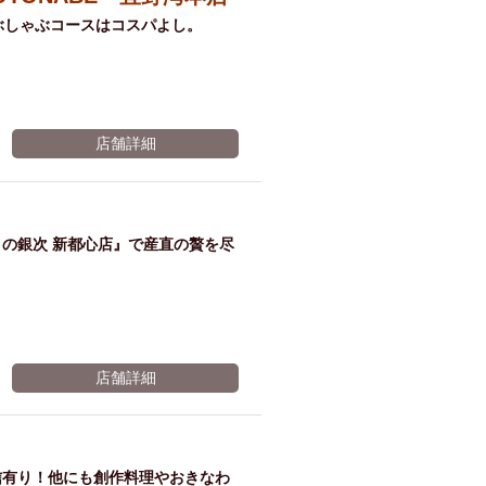
ラフ
ぶしゃぶコースはコスパよし。
トへ
変更
店舗詳細
※有効期限2026年11月08日まで
の銀次 新都心店』で産直の贅を尽
店舗詳細
信有り！他にも創作料理やおきなわ