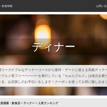
屋・飲食情報
お問い合
ディナー
縄リーズナブルなディナーコースから接待・デートに使える高級ディナ
でグルメ系フリーペーパーを発行している『ちゅらグルメ』は地元企業
きる、お店探しのお手伝いをします！クーポンを使ってお得に愉しみま
×
居酒屋・飲食店
×
ディナー
×
人気ランキング