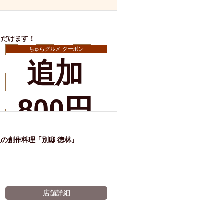
ム肉
洋食
入店可
サプライズ
ーメン
時間無制飲み放題
ただけます！
コース
地中海料理
鍋
ちゅらグルメ クーポン
入店１時間が安い
追加
野菜巻き串
区
ジンギスカン
店舗詳細
イタリアン
800円
古島駅周辺
炉端焼き
ふぐ料理
キング（ビュッフェ）
で飲
限定メニュー
おでん
の創作料理「別邸 徳林」
牛串焼き
駅周辺
やぎ料理
み放
駅周辺
小禄駅周辺
LUNCH 特集
店舗詳細
造形集団