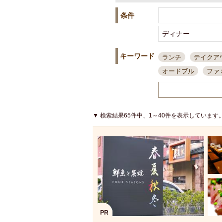
条件
キーワード
ランチ
テイクア
オードブル
ファ
スポーツ観戦
島
接待・会食
ちょ
結婚式二次会
朝
▼ 検索結果65件中、1～40件を表示しています
夜10時以降入店可
貸切可
大部屋20
カード可
厳選日
3000円台コース
アサヒスーパードラ
大部屋50名以上～
ハッピーアワー
PR