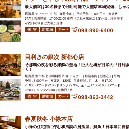
最大個室は30名様まで利用可能で大型駐車場完備。しゃ
居酒屋 ディナー | 中部 | 宜野湾市 | | 平均予算 : 2,000円台 | 座席数 :
74席 | 営業時間 : 17:00-22:00 ※売り切れ次第閉店 | 定休日 : 月※月曜
が祝日の場合は火曜が定休
098-890-6400
目利きの銀次 新都心店
そ那覇の夜を彩る海鮮の聖地！巨大な樽が目印の『目利き
くす
居酒屋 創作料理 沖縄料理 和食 ディナー | 那覇市内 | 新都心 | | 平均
予算 : 3,000円台 | 座席数 : 120席 | 営業時間 : 月～木・日17:00-
23:00(LOフード22:00/ドリンク22:30)、金・土17:00-0:00(LOフード
23:00/ドリンク23:30) | 定休日 : 水
098-863-3442
春夏秋冬 小禄本店
小禄の住宅街に佇む和風調の居酒屋。鮮魚！日本酒に自