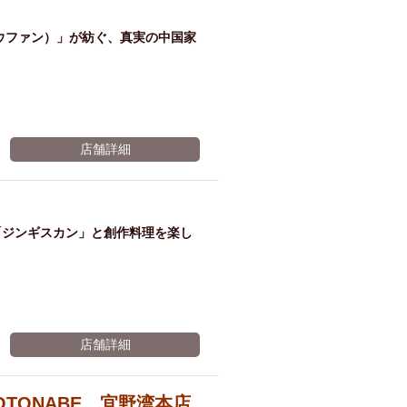
題が
ウファン）」が紡ぐ、真実の中国家
麦職
人→
店舗詳細
オリ
「ジンギスカン」と創作料理を楽し
オン
ザ ド
店舗詳細
TONABE 宜野湾本店