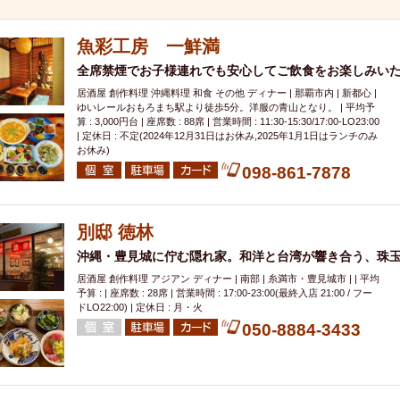
000円
肉の日
おもろまち駅周辺
オープンテラス
マトン・ラ
エビ
カレー
チャージ無し
牡蠣
夜景・景色◎
夜12時以降
魚彩工房 一鮮満
牧志駅周辺
ペット同伴
ビアガーデン
チーズ
天ぷら
ラ
全席禁煙でお子様連れでも安心してご飲食をお楽しみい
スメ
沖縄そば
串揚げ
バレンタイン
立ち飲み
5000円以上
居酒屋 創作料理 沖縄料理 和食 その他 ディナー | 那覇市内 | 新都心 |
理
石垣牛
アヒージョ
アサヒ
割烹
女性専用トイレあり
ゆいレールおもろまち駅より徒歩5分。洋服の青山となり。 | 平均予
算 : 3,000円台 | 座席数 : 88席 | 営業時間 : 11:30-15:30/17:00-LO23:00
スペシャルディナー
ホルモン(もつ)
炭火焼
ペイディ（給料日）
| 定休日 : 不定(2024年12月31日はお休み,2025年1月1日はランチのみ
お休み)
インバル・イタリアンバール
食べ放題
動物カフェ＆バー
屋富祖地
098-861-7878
ジビエ
安里駅周辺
アジア・エスニック
熱燗
生け簀
獺祭
分煙
少人数貸切(15名以下から)
島野菜
しゃぶしゃぶ
パクチー
電気ブラン
エビスビール
ウェディング
58KACHA-SEA
バイ
別邸 徳林
昼宴会
イベリコ豚
山盛、メガ盛り
つけ麺
日本そば
冬
沖縄・豊見城に佇む隠れ家。和洋と台湾が響き合う、珠玉
中華
お好み焼き・もんじゃ
オーガニック
プレミアムフライデー
居酒屋 創作料理 アジアン ディナー | 南部 | 糸満市・豊見城市 | | 平均
予算 : | 座席数 : 28席 | 営業時間 : 17:00-23:00(最終入店 21:00 / フー
レ
ランチバイキング
フルーツハイボール
飲み比べセット
首里
ドLO22:00) | 定休日 : 月・火
050-8884-3433
鉄板焼き
幹事様特典
おばんざい
チーズタッカルビ
奥武山公園
定メニュー
春限定メニュー
フレンチ
夏限定メニュー
ENJOY 
駅周辺
シードル
那覇空港駅周辺
儀保駅周辺