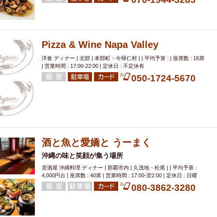
Pizza & Wine Napa Valley
洋食 ディナー | 北部 | 本部町・今帰仁村 | | 平均予算 : | 座席数 : 16席
| 営業時間 : 17:00-22:00 | 定休日 : 不定休有
050-1724-5670
酒と魚と愛嬌と うーまく
沖縄の味と笑顔が集う場所
居酒屋 沖縄料理 ディナー | 那覇市内 | 久茂地・松尾 | | 平均予算 :
4,000円台 | 座席数 : 40席 | 営業時間 : 17:00-翌2:00 | 定休日 : 日曜
080-3862-3280