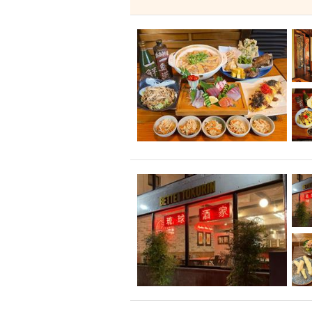
飲み放題付きコース3
キリン一番搾り
アレルギー対応可能
ダイエット中におス
ソファー
激辛料
ファーストフード
スクリーン
スペ
カニ
カフェ
餃子
キリン
ホッピー
焼肉
マイク
サッポロ
市立病院前駅周辺
綺麗orお洒落なトイ
クラフトビール
壺川駅周辺
秋限
ラクレット
赤嶺