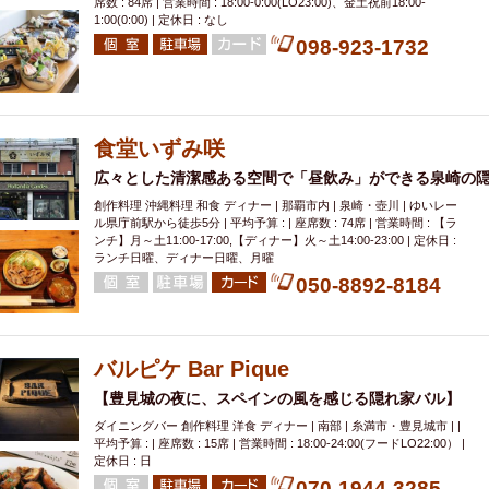
席数 : 84席 | 営業時間 : 18:00-0:00(LO23:00)、金土祝前18:00-
1:00(0:00) | 定休日 : なし
098-923-1732
食堂いずみ咲
広々とした清潔感ある空間で「昼飲み」ができる泉崎の
創作料理 沖縄料理 和食 ディナー | 那覇市内 | 泉崎・壺川 | ゆいレー
ル県庁前駅から徒歩5分 | 平均予算 : | 座席数 : 74席 | 営業時間 : 【ラ
ンチ】月～土11:00-17:00,【ディナー】火～土14:00-23:00 | 定休日 :
ランチ日曜、ディナー日曜、月曜
050-8892-8184
バルピケ Bar Pique
【豊見城の夜に、スペインの風を感じる隠れ家バル】
ダイニングバー 創作料理 洋食 ディナー | 南部 | 糸満市・豊見城市 | |
平均予算 : | 座席数 : 15席 | 営業時間 : 18:00-24:00(フードLO22:00） |
定休日 : 日
070-1944-3285