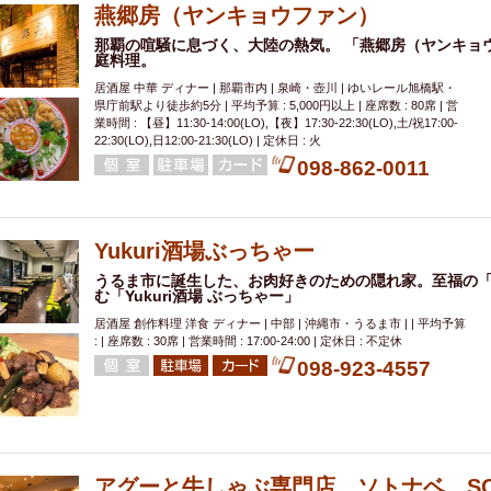
燕郷房（ヤンキョウファン）
那覇の喧騒に息づく、大陸の熱気。 「燕郷房（ヤンキョ
庭料理。
居酒屋 中華 ディナー | 那覇市内 | 泉崎・壺川 | ゆいレール旭橋駅・
県庁前駅より徒歩約5分 | 平均予算 : 5,000円以上 | 座席数 : 80席 | 営
業時間 : 【昼】11:30-14:00(LO),【夜】17:30-22:30(LO),土/祝17:00-
22:30(LO),日12:00-21:30(LO) | 定休日 : 火
098-862-0011
Yukuri酒場ぶっちゃー
うるま市に誕生した、お肉好きのための隠れ家。至福の
む「Yukuri酒場 ぶっちゃー」
居酒屋 創作料理 洋食 ディナー | 中部 | 沖縄市・うるま市 | | 平均予算
: | 座席数 : 30席 | 営業時間 : 17:00-24:00 | 定休日 : 不定休
098-923-4557
アグーと牛しゃぶ専門店 ソトナベ SO