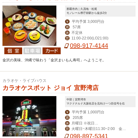
那覇市内｜久茂地・松尾
モノレール県庁前駅から徒歩2分
平均予算 3,000円台
￥
57席
席
不定休
休
11:00-22:00(LO21:00)
営
098-917-4144
金沢の美味、沖縄で味わう「金沢まいもん寿司」へようこそ。
カラオケ・ライブハウス
カラオケスポット ジョイ 宜野湾店
中部｜宜野湾市
マクドナルド大謝名店を北向け一つ目信号を右
平均予算 1,000円台
￥
205席
席
月曜日 ※祝日、
休
火曜日~木曜日11:30~2:00 金曜
営
祝前日は営業
日11:30~3:00 土曜日11:00~4:00 日
098-897-5341