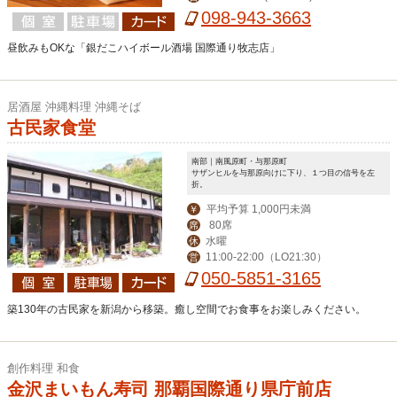
098-943-3663
昼飲みもOKな「銀だこハイボール酒場 国際通り牧志店」
居酒屋 沖縄料理 沖縄そば
古民家食堂
南部｜南風原町・与那原町
サザンヒルを与那原向けに下り、１つ目の信号を左
折。
平均予算 1,000円未満
￥
80席
席
水曜
休
11:00-22:00（LO21:30）
営
050-5851-3165
築130年の古民家を新潟から移築。癒し空間でお食事をお楽しみください。
創作料理 和食
金沢まいもん寿司 那覇国際通り県庁前店