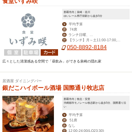
食堂いずみ咲
那覇市内｜泉崎・壺川
ゆいレール県庁前駅から徒歩5分
平均予算
￥
74席
席
ランチ日曜、デ
休
【ランチ】月～土11:00-17:00,
営
ィナー日曜、月曜
【ディナー】火～土14:00-23:00
050-8892-8184
広々とした清潔感ある空間で「昼飲み」ができる泉崎の隠れ家
居酒屋 ダイニングバー
銀だこハイボール酒場 国際通り牧志店
那覇市内｜牧志・安里
沖縄都市モノレール牧志駅から徒歩5分、国際通り沿
い
平均予算
￥
51席
席
なし
休
12:00-24:00(LO23:30)
営