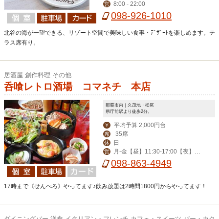
8:00 - 22:00
営
098-926-1010
北谷の海が一望できる、リゾート空間で美味しい食事・ﾃﾞｻﾞｰﾄを楽しめます。テ
ラス席有り。
居酒屋 創作料理 その他
呑喰レトロ酒場 コマネチ 本店
那覇市内｜久茂地・松尾
県庁前駅より徒歩2分。
平均予算 2,000円台
￥
35席
席
日
休
月-金【昼】11:30-17:00【夜】17:
営
00-23:00（金は-翌1:00）/土・祝前 1
098-863-4949
5:00-翌1:00
17時まで《せんぺろ》やってます♪飲み放題は2時間1800円からやってます！
ダイニングバー 洋食 イタリアン・フレンチ カフェ・スイーツ バー・カク