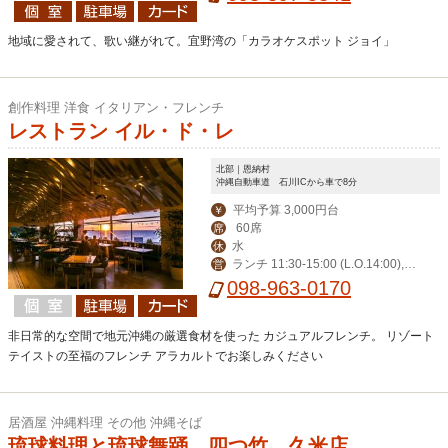
曜日・祝日11:00~2:00
地域に愛されて、歌い継がれて。宜野湾の「カラオケスポット ジョイ」
創作料理 洋食 イタリアン・フレンチ
レストラン イル・ド・レ
北部｜恩納村
沖縄自動車道 石川ICから車で8分
平均予算 3,000円台
￥
60席
席
水
休
ランチ 11:30-15:00 (L.O.14:00),デ
営
ィナー 17:30-23:00 (L.O.21:00)
098-963-0170
非日常的な空間で地元沖縄の厳選食材を使った カジュアルフレンチ。 リゾート
テイストの至福のフレンチ アラカルトでお楽しみください
居酒屋 沖縄料理 その他 沖縄そば
琉球料理と琉球舞踊 四つ竹 久米店