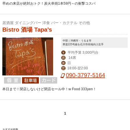
早めの来店が絶対おトク！炭火串焼1本59円～の衝撃コスパ
居酒屋 ダイニングバー 洋食 バー・カクテル その他
Bistro 酒場 Tapa’s
中部｜沖縄市・うるま市
県道225号線を石川市街地向け左手
平均予算 3,000円台
￥
14席
席
日
休
18:00-翌2:00
営
090-3797-5164
本日まで！閉店しないけど閉店セール中！w Food 333yen！
1
おすすめ特集