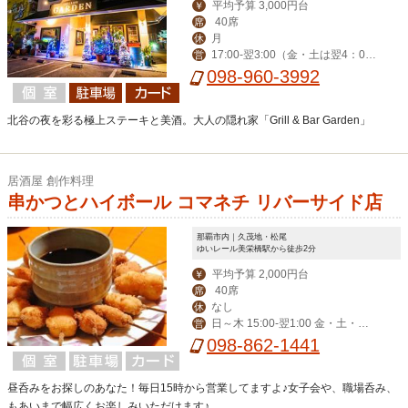
平均予算 3,000円台
￥
40席
席
月
休
17:00-翌3:00（金・土は翌4：00
営
迄） ※ハッピーアワー17:00-19:00
098-960-3992
北谷の夜を彩る極上ステーキと美酒。大人の隠れ家「Grill & Bar Garden」
居酒屋 創作料理
串かつとハイボール コマネチ リバーサイド店
那覇市内｜久茂地・松尾
ゆいレール美栄橋駅から徒歩2分
平均予算 2,000円台
￥
40席
席
なし
休
日～木 15:00-翌1:00 金・土・祝
営
前 15:00-翌3:00
098-862-1441
昼呑みをお探しのあなた！毎日15時から営業してますよ♪女子会や、職場呑み、
もあいまで幅広くお楽しみいただけます♪