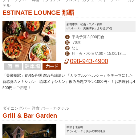
テル
ESTINATE LOUNGE 那覇
那覇市内｜松山・久米・前島
ゆいレール「美栄橋駅」より徒歩5分
平均予算 3,000円台
￥
70席
席
なし
休
月・火・木-日/7:00～15:00/18:00
営
～23:00(料理L.O. 22:00) 毎週水曜日は
098-943-4900
ディナー定休日。
「美栄橋駅」徒歩5分/国道58号線沿い 「カラフルとヘルシー」をテーマにした
新感覚のメキシカン「琉球メキシカン」飲み放題プラン1000円～！お料理付は4
500円～ご用意！
ダイニングバー 洋食 バー・カクテル
Grill & Bar Garden
中部｜北谷町
アラハビーチと美浜の中間地点