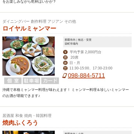
をお楽しみながら乾杯はいかが？
ダイニングバー 創作料理 アジアン その他
ロイヤルミャンマー
那覇市内｜牧志・安里
栄町市場内
平均予算 2,000円台
￥
20席
席
日・月
休
11:30-15:00、17:30-23:00
営
098-884-5711
沖縄で本格ミャンマー料理が味わえます！ ミャンマー料理＆珍しいミャンマー
のお酒が堪能できます♪
居酒屋 和食 焼肉・韓国料理
焼肉ふくろう
那覇市内｜小禄