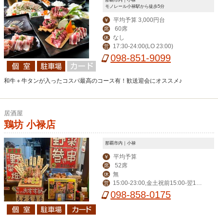
モノレール小禄駅から徒歩5分
平均予算 3,000円台
￥
60席
席
なし
休
17:30-24:00(LO 23:00)
営
098-851-9099
和牛＋牛タンが入ったコスパ最高のコース有！歓送迎会にオススメ♪
居酒屋
鶏坊 小禄店
那覇市内｜小禄
平均予算
￥
52席
席
無
休
15:00-23:00,金土祝前15:00-翌1:0
営
0
098-858-0175