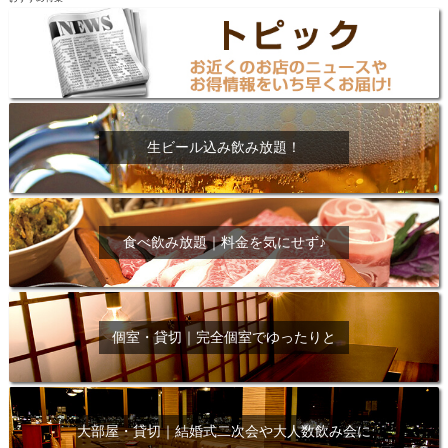
生ビール込み飲み放題！
食べ飲み放題｜料金を気にせず♪
個室・貸切｜完全個室でゆったりと
大部屋・貸切｜結婚式二次会や大人数飲み会に