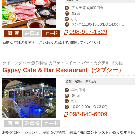
平均予算 4,000円台
￥
92席
席
なし
休
ランチ11:30-15:00(LO 14:00) デ
営
ィナー17:00-24:00(LO 23:00)
098-917-1529
新鮮な沖縄の食材を、こだわりの出汁で堪能してください！
ダイニングバー 創作料理 カフェ・スイーツ バー・カクテル その他
Gypsy Cafe & Bar Restaurant（ジプシー）
南部｜糸満市・豊見城市
平均予算
￥
80席
席
なし
休
10:00-0:00(L.O.23:00)
営
098-840-6009
絶好のロケーションと、空間をご提供。夕陽と海のコントラストが織りなす景色