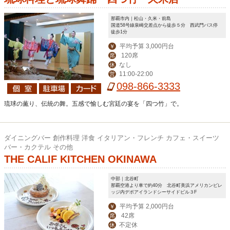
那覇市内｜松山・久米・前島
国道58号線泉崎交差点から徒歩５分 西武門バス停
徒歩1分
平均予算 3,000円台
￥
120席
席
なし
休
11:00-22:00
営
098-866-3333
琉球の薫り、伝統の舞。五感で愉しむ宮廷の宴を「四つ竹」で。
ダイニングバー 創作料理 洋食 イタリアン・フレンチ カフェ・スイーツ
バー・カクテル その他
THE CALIF KITCHEN OKINAWA
中部｜北谷町
那覇空港より車で約40分 北谷町美浜アメリカンビレ
ッジ内デポアイランドシーサイドビル３F
平均予算 2,000円台
￥
42席
席
不定休
休