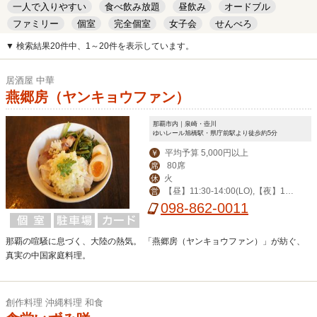
一人で入りやすい
食べ飲み放題
昼飲み
オードブル
ファミリー
個室
完全個室
女子会
せんべろ
キッズルーム
安い
デート
▼ 検索結果20件中、1～20件を表示しています。
居酒屋 中華
燕郷房（ヤンキョウファン）
那覇市内｜泉崎・壺川
ゆいレール旭橋駅・県庁前駅より徒歩約5分
平均予算 5,000円以上
￥
80席
席
火
休
【昼】11:30-14:00(LO),【夜】17:
営
30-22:30(LO),土/祝17:00-22:30(LO),
098-862-0011
日12:00-21:30(LO)
那覇の喧騒に息づく、大陸の熱気。 「燕郷房（ヤンキョウファン）」が紡ぐ、
真実の中国家庭料理。
創作料理 沖縄料理 和食