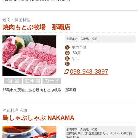
焼肉・韓国料理
焼肉もとぶ牧場 那覇店
那覇市内｜久茂地・松尾
平均予算
￥
50席
席
なし
休
営
098-943-3897
那覇市久茂地にある焼肉もとぶ牧場 那覇店
沖縄料理 和食
島しゃぶしゃぶ NAKAMA
那覇市内｜久茂地・松尾
国際通り県庁北口交差点徒歩1分、ゆいレール県庁前
駅徒歩3分