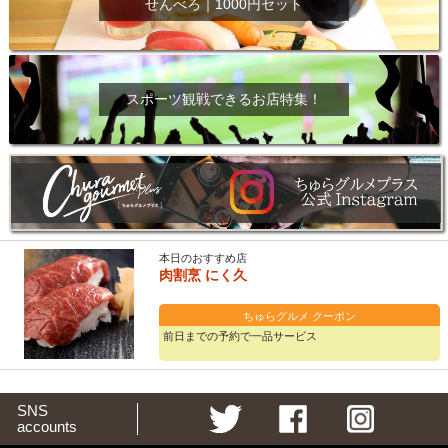
せんべろ｜1000円セット
スポーツ観戦できるお店特集！
本日のおすすめ店
肉割烹 にく久
ちゅらグルメ クーポン
前日までの予約で一品サービス
SNS
accounts