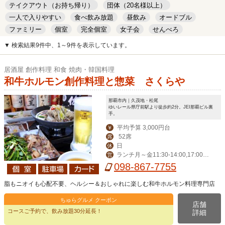
テイクアウト（お持ち帰り）
団体（20名様以上）
一人で入りやすい
食べ飲み放題
昼飲み
オードブル
ファミリー
個室
完全個室
女子会
せんべろ
キッズルーム
安い
デート
▼ 検索結果9件中、1～9件を表示しています。
居酒屋 創作料理 和食 焼肉・韓国料理
和牛ホルモン創作料理と惣菜 さくらや
那覇市内｜久茂地・松尾
ゆいレール県庁前駅より徒歩約2分。JEI那覇ビル裏
手。
平均予算 3,000円台
￥
52席
席
日
休
ランチ月～金11:30-14:00,17:00-2
営
4:00（LO 23:00）,祝日17:00-24:00
098-867-7755
（LO 23:00)
脂もニオイも心配不要、ヘルシー＆おしゃれに楽しむ和牛ホルモン料理専門店
ちゅらグルメ クーポン
店舗
コースご予約で、飲み放題30分延長！
詳細