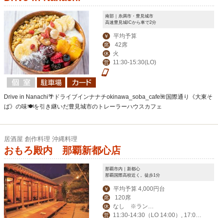
南部｜糸満市・豊見城市
高速豊見城ICから車で2分
平均予算
￥
42席
席
火
休
11:30-15:30(LO)
営
Drive in Nanachi🌴ドライブインナナチokinawa_soba_cafe🌺国際通り《大東そ
ば》の味🍽を引き継いだ豊見城市のトレーラーハウスカフェ
居酒屋 創作料理 沖縄料理
おもろ殿内 那覇新都心店
那覇市内｜新都心
那覇国際高校近く。徒歩1分
平均予算 4,000円台
￥
120席
席
なし ※ランチ
休
11:30-14:30（LO 14:00）, 17:00-
営
タイムのみ1月1日～