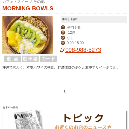
カフェ・スイーツ その他
MORNING BOWLS
中部｜北谷町
平均予算
￥
12席
席
なし
休
9:00-15:00
営
098-988-5273
沖縄で味わう、本場ハワイの朝食。鮮度抜群のポケと濃厚アサイーボウル。
1
おすすめ特集