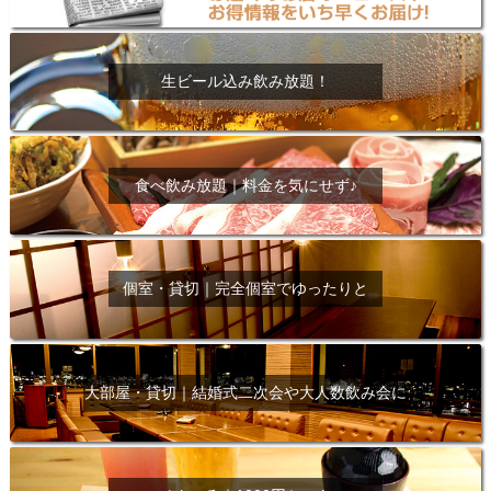
生ビール込み飲み放題！
食べ飲み放題｜料金を気にせず♪
個室・貸切｜完全個室でゆったりと
大部屋・貸切｜結婚式二次会や大人数飲み会に