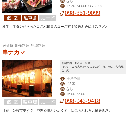
なし
休
17:30-24:00(LO 23:00)
営
098-851-9099
和牛＋牛タンが入ったコスパ最高のコース有！歓送迎会にオススメ♪
居酒屋 創作料理 沖縄料理
串ナカマ
那覇市内｜久茂地・松尾
ゆいレール牧志駅から徒歩約10分。第一牧志公設市場
となり。
平均予算
￥
42席
席
なし
休
16:00-23:00
営
098-943-9418
那覇・公設市場すぐ！沖縄を味わい尽くす、活気あふれる大衆居酒屋。