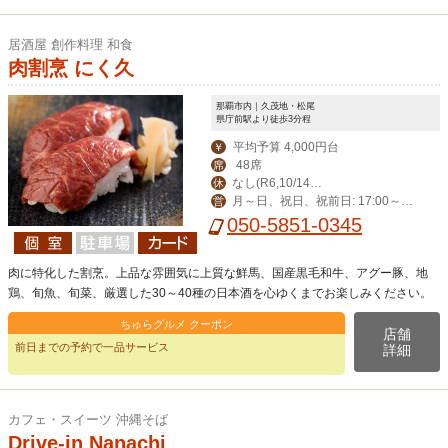
居酒屋 創作料理 和食
肉割烹 にく久
那覇市内｜久茂地・松尾
県庁前駅より徒歩3分程
平均予算 4,000円台
￥
48席
席
なし(R6,10/14臨
休
月～日、祝日、祝前日: 17:00～翌
営
時休業)
0:00
050-5851-0345
肉に特化した割烹。上品な雰囲気に上質な鮮馬、国産黒毛和牛、アグー豚、地
鶏、旬魚、旬菜、厳選した30～40種の日本酒を心ゆくまでお楽しみください。
ちゅらグルメ クーポン
店舗
前日までの予約で一品サービス
詳細
カフェ・スイーツ 沖縄そば
Drive-in Nanachi