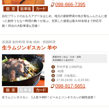
24:00（LO 23:00）
098-866-7395
3日まで休業致しま
す。
自社ブランドのおもろアグーをはじめ、地元の新鮮野菜や魚介類をふんだんに使
った創作うちなー料理の数々が並ぶ。充実した個室は最大40名様まで対応可
能！30台の大駐車場も完備！
居酒屋 創作料理 和食 焼肉・韓国料理
生ラムジンギスカン 羊や
那覇市内｜松山・久米・前島
美栄橋駅から徒歩5分
平均予算 2,000円台
￥
40席
席
日曜（5名様以上
休
17:30-24:00（L.O.23:30）
営
のご予約で営業）・
098-917-5651
年末年始（12月30日
～1月4日）
生ラムジンギスカン 1人前￥980！ビールとジンギスカンの相性抜群！