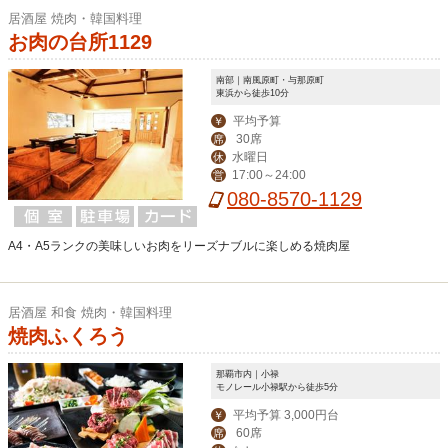
居酒屋 焼肉・韓国料理
お肉の台所1129
南部｜南風原町・与那原町
東浜から徒歩10分
平均予算
￥
30席
席
水曜日
休
17:00～24:00
営
080-8570-1129
A4・A5ランクの美味しいお肉をリーズナブルに楽しめる焼肉屋
居酒屋 和食 焼肉・韓国料理
焼肉ふくろう
那覇市内｜小禄
モノレール小禄駅から徒歩5分
平均予算 3,000円台
￥
60席
席