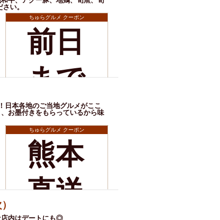
毛和牛、アグー豚、地鶏、旬魚、旬
ださい。
ちゅらグルメ クーポン
前日
店舗詳細
まで
の予
！日本各地のご当地グルメがここ
き、お墨付きをもらっているから味
ちゅらグルメ クーポン
約で
熊本
店舗詳細
一品
直送
次）
な店内はデートにも◎