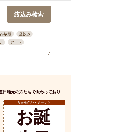
絞込み検索
み放題
昼飲み
い
デート
コース
ディナー
念日
泡盛
喫煙可
ーキ
歓迎会
宴会
部屋30名
カウンター
カクテル
送別会
連日地元の方たちで賑わっており
ビ
飲み会
掘りごたつ
クーポン
ちゅらグルメ クーポン
結納・顔会わせ
お誕
全面禁煙
店舗詳細