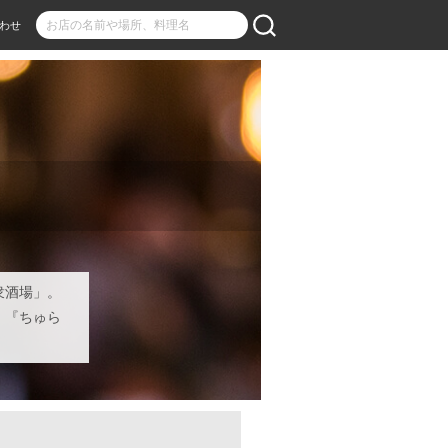
わせ
衆酒場」。
。『ちゅら