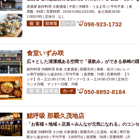
居酒屋 創作料理 大衆酒場 | 中部 | 沖縄市・うるま市 | | 平均予算 : | 座
席数 : 84席 | 営業時間 : 18:00-0:00(LO23:00)、金土祝前18:00-
1:00(0:00) | 定休日 : なし
098-923-1732
食堂いずみ咲
広々とした清潔感ある空間で「昼飲み」ができる泉崎の
創作料理 沖縄料理 和食 大衆酒場 | 那覇市内 | 泉崎・壺川 | ゆいレー
ル県庁前駅から徒歩5分 | 平均予算 : | 座席数 : 74席 | 営業時間 : 【ラ
ンチ】月～土11:00-17:00,【ディナー】火～土14:00-23:00 | 定休日 :
ランチ日曜、ディナー日曜、月曜
050-8892-8184
鰓呼吸 那覇久茂地店
「お客様＋地域＋店員＝みんなが元気になれる」のコン
居酒屋 沖縄料理 その他 大衆酒場 | 那覇市内 | 久茂地・松尾 | 県庁前
駅から徒歩4分 | 平均予算 : 3,000円台 | 座席数 : 58席 | 営業時間 : (月