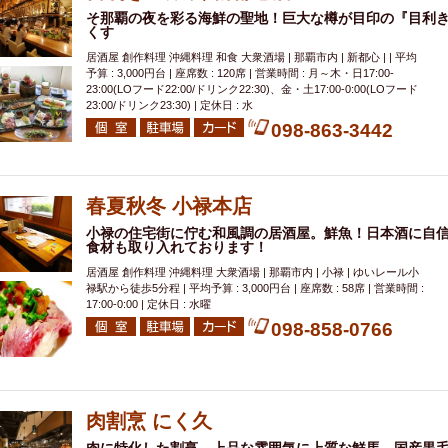
そ那覇の夜を彩る海鮮の聖地！巨大な樽が目印の『目利き
くす
居酒屋 創作料理 沖縄料理 和食 大衆酒場 | 那覇市内 | 新都心 | | 平均
予算 : 3,000円台 | 座席数 : 120席 | 営業時間 : 月～木・日17:00-
23:00(LOフード22:00/ドリンク22:30)、金・土17:00-0:00(LOフード
23:00/ドリンク23:30) | 定休日 : 水
098-863-3442
春夏秋冬 小禄本店
小禄の住宅街に佇む和風調の居酒屋。鮮魚！日本酒に自
食材も取り入れております！
居酒屋 創作料理 沖縄料理 大衆酒場 | 那覇市内 | 小禄 | ゆいレール小
禄駅から徒歩5分程 | 平均予算 : 3,000円台 | 座席数 : 58席 | 営業時間 :
17:00-0:00 | 定休日 : 水曜
098-858-0766
肉割烹 にく久