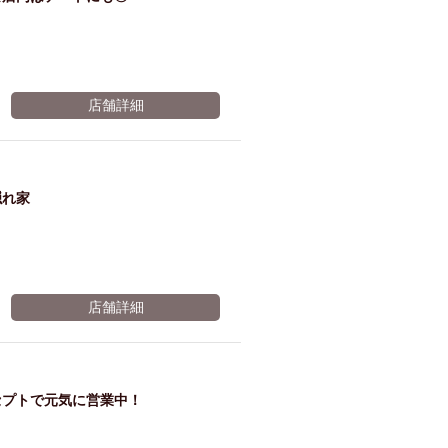
サー
特選
ビス
馬刺
店舗詳細
※有効期限2026年11月07日まで
し半
隠れ家
額三
種盛
店舗詳細
り
セプトで元気に営業中！