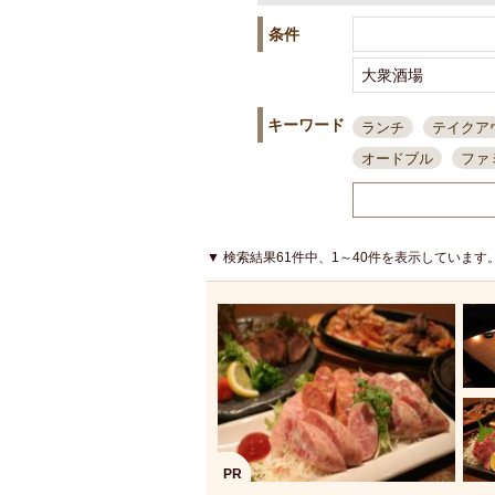
条件
キーワード
ランチ
テイクア
オードブル
ファ
スポーツ観戦
島
接待・会食
ちょ
結婚式二次会
朝
▼ 検索結果61件中、1～40件を表示しています
夜10時以降入店可
貸切可
大部屋20
カード可
厳選日
3000円台コース
アサヒスーパードラ
大部屋50名以上～
ハッピーアワー
PR