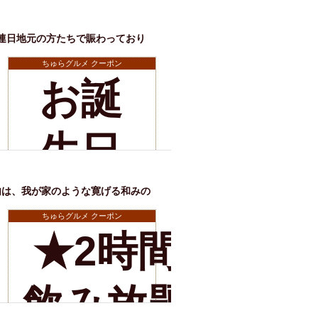
3時間に♪
ボト
で飲
連日地元の方たちで賑わっており
※有効期限2026年11月07日まで
ルプ
ちゅらグルメ クーポン
お誕
み放
レゼ
店舗詳細
生日
題が
ント
のお
麦職
内は、我が家のような寛げる和みの
？
※有効期限2026年11月07日まで
ちゅらグルメ クーポン
★2時間半
客様
人→
店舗詳細
飲み放題の
に乾
オリ