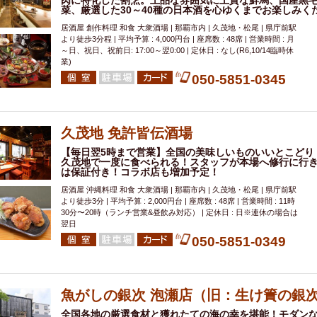
肉に特化した割烹。上品な雰囲気に上質な鮮馬、国産黒
菜、厳選した30～40種の日本酒を心ゆくまでお楽しみく
居酒屋 創作料理 和食 大衆酒場 | 那覇市内 | 久茂地・松尾 | 県庁前駅
より徒歩3分程 | 平均予算 : 4,000円台 | 座席数 : 48席 | 営業時間 : 月
～日、祝日、祝前日: 17:00～翌0:00 | 定休日 : なし(R6,10/14臨時休
業)
050-5851-0345
久茂地 免許皆伝酒場
【毎日翌5時まで営業】全国の美味しいものいいとこどり
久茂地で一度に食べられる！スタッフが本場へ修行に行
は保証付き！コラボ店も増加予定！
居酒屋 沖縄料理 和食 大衆酒場 | 那覇市内 | 久茂地・松尾 | 県庁前駅
より徒歩3分 | 平均予算 : 2,000円台 | 座席数 : 48席 | 営業時間 : 11時
30分〜20時（ランチ営業&昼飲み対応） | 定休日 : 日※連休の場合は
翌日
050-5851-0349
魚がしの銀次 泡瀬店（旧：生け簀の銀
全国各地の厳選食材と獲れたての海の幸を堪能！モダン