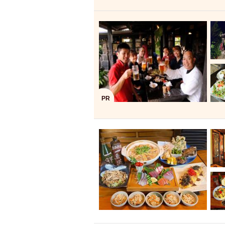
飲み放題付きコース3
キリン一番搾り
アレルギー対応可能
ダイエット中におス
ソファー
激辛料
ファーストフード
スクリーン
スペ
PR
カニ
カフェ
餃子
キリン
ホッピー
焼肉
マイク
サッポロ
市立病院前駅周辺
綺麗orお洒落なトイ
クラフトビール
壺川駅周辺
秋限
ラクレット
赤嶺