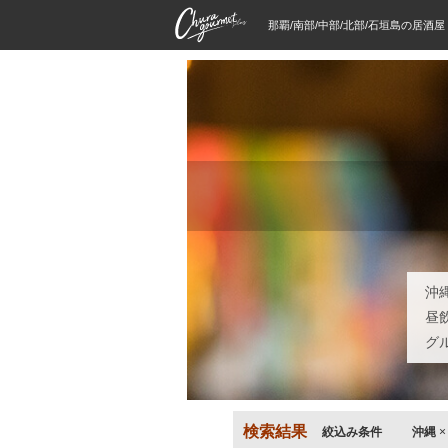
那覇/南部/中部/北部/石垣島の居酒
沖
昼
グ
検索結果
絞込み条件
沖縄