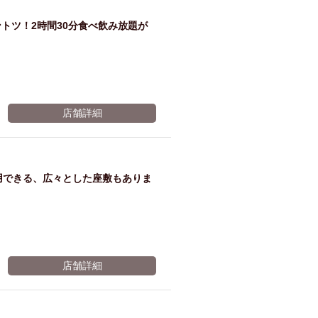
み
トツ！2時間30分食べ飲み放題が
杯ワ
オン
￥2500★→
イン
ザ ド
店舗詳細
3時間に♪
ボト
ラフ
用できる、広々とした座敷もありま
※有効期限2026年11月07日まで
ルプ
トへ
レゼ
変更
店舗詳細
※有効期限2026年11月07日まで
ント