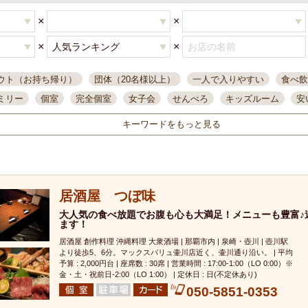
×
×
×
×
ウト（お持ち帰り）
団体（20名様以上）
一人で入りやすい
食べ飲
ミリー
個室
完全個室
女子会
せんべろ
キッズルーム
安
唄ライブ
サントリー
一人飲み
誕生日
大人数
飲み放題付き
キーワードをもっと見る
い飲み
コスパ最高
肉料理
模合
インスタ映え
座敷席
記
まで営業
半個室
ワイン
国際通り
生ビール込飲み放題
ステ
。
県産魚
焼鳥
忘年会コース
レモンサワー
観光客に人気
大
居酒屋 つぼ味
名
落ち着いた空間
4000円台コース
合コン
オリオンドラフト
本酒
鮮魚
大人気の食べ放題でお腹も心も大満足！メニューも豊富♪
大衆酒場
ノンアルコールビール
ウィスキー
テレ
ます！
ピザ
焼酎
カラオケ
デリバリー
寿司
クリスマス
和食
居酒屋 創作料理 沖縄料理 大衆酒場 | 那覇市内 | 泉崎・壺川 | 壺川駅
イ
県庁前駅周辺
大部屋40名
旭橋駅周辺
沖縄料理
スイーツ
より徒歩5、6分。マックスバリュ壷川店近く、壷川通り沿い。 | 平均
予算 : 2,000円台 | 座席数 : 30席 | 営業時間 : 17:00-1:00（LO 0:00）※
オリオン
海ぶどう
パスタ
民謡・生演奏
気軽に一杯
店内
金・土・祝前日-2:00（LO 1:00） | 定休日 : 日(不定休あり)
050-5851-0353
アグー豚
プレミアムモルツ
貝づくし
燻製料理
美栄橋駅周辺