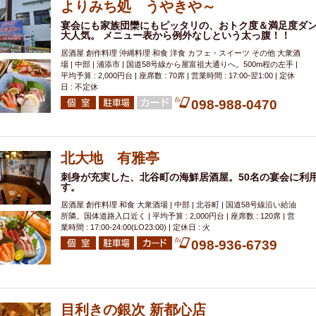
よりみち処 うやきや～
宴会にも家族団欒にもピッタリの、おトク度＆満足度ダン
大人気。 メニュー表から例外なしという太っ腹！！
居酒屋 創作料理 沖縄料理 和食 洋食 カフェ・スイーツ その他 大衆酒
場 | 中部 | 浦添市 | 国道58号線から屋富祖大通りへ。500m程の左手 |
平均予算 : 2,000円台 | 座席数 : 70席 | 営業時間 : 17:00-翌1:00 | 定休
日 : 不定休
098-988-0470
北大地 有雅亭
刺身が充実した、北谷町の海鮮居酒屋。50名の宴会に利
す。
居酒屋 創作料理 和食 大衆酒場 | 中部 | 北谷町 | 国道58号線沿い給油
所隣。国体道路入口近く | 平均予算 : 2,000円台 | 座席数 : 120席 | 営
業時間 : 17:00-24:00(LO23:00) | 定休日 : 火
098-936-6739
目利きの銀次 新都心店