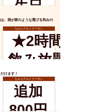
生日
ム肉
洋食
入店可
サプライズ
ーメン
時間無制飲み放題
のお
内は、我が家のような寛げる和みの
コース
地中海料理
鍋
？
入店１時間が安い
ちゅらグルメ クーポン
★2時間半
野菜巻き串
客様
区
ジンギスカン
イタリアン
古島駅周辺
店舗詳細
飲み放題の
に乾
炉端焼き
ふぐ料理
キング（ビュッフェ）
限定メニュー
おでん
み
ただけます！
杯ワ
牛串焼き
ちゅらグルメ クーポン
駅周辺
追加
やぎ料理
￥2500★→
駅周辺
小禄駅周辺
イン
LUNCH 特集
造形集団
店舗詳細
800円