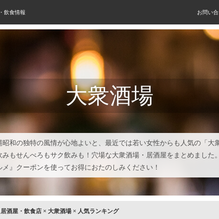
屋・飲食情報
お問い合
大衆酒場
縄昭和の独特の風情が心地よいと、最近では若い女性からも人気の「大
飲みもせんべろもサク飲みも！穴場な大衆酒場・居酒屋をまとめました
ルメ』クーポンを使ってお得におたのしみください！
×
居酒屋・飲食店
×
大衆酒場
×
人気ランキング