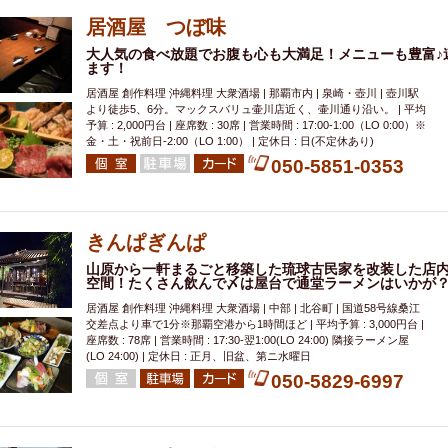
居酒屋 つぼ味
大人気の食べ放題でお腹も心も大満足！メニューも豊富♪
ます！
居酒屋 創作料理 沖縄料理 大衆酒場 | 那覇市内 | 泉崎・壺川 | 壺川駅
より徒歩5、6分。マックスバリュ壷川店近く、壷川通り沿い。 | 平均
予算 : 2,000円台 | 座席数 : 30席 | 営業時間 : 17:00-1:00（LO 0:00）※
金・土・祝前日-2:00（LO 1:00） | 定休日 : 日(不定休あり)
050-5851-0353
きんぱぎんぱ
山原から一軒まるごと移築した琉球古民家を改装した店
空間！たくさん飲んで〆は屋台で通堂ラーメンはいかが
居酒屋 創作料理 沖縄料理 大衆酒場 | 中部 | 北谷町 | 国道58号線桑江
交差点より車で1分※那覇空港から1時間ほど | 平均予算 : 3,000円台 |
座席数 : 78席 | 営業時間 : 17:30-翌1:00(LO 24:00) 隣接ラーメン屋
(LO 24:00) | 定休日 : 正月、旧盆、第ニ水曜日
050-5829-6997