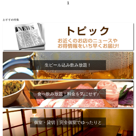
1
おすすめ特集
生ビール込み飲み放題！
食べ飲み放題｜料金を気にせず♪
個室・貸切｜完全個室でゆったりと