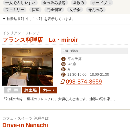
一人で入りやすい
食べ飲み放題
昼飲み
オードブル
ファミリー
個室
完全個室
女子会
せんべろ
キッズルーム
安い
デート
▼ 検索結果7件中、1～7件を表示しています。
イタリアン・フレンチ
フランス料理店 La・miroir
中部｜浦添市
平均予算
￥
46席
席
月
休
11:30-15:00 18:00-21:30
営
098-874-3659
「沖縄の旬を、至福のフレンチに。大切な人と過ごす、浦添の隠れ家。」
カフェ・スイーツ 沖縄そば
Drive-in Nanachi