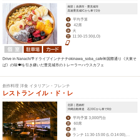
南部｜糸満市・豊見城市
高速豊見城ICから車で2分
平均予算
￥
42席
席
火
休
11:30-15:30(LO)
営
Drive in Nanachi🌴ドライブインナナチokinawa_soba_cafe🌺国際通り《大東そ
ば》の味🍽を引き継いだ豊見城市のトレーラーハウスカフェ
創作料理 洋食 イタリアン・フレンチ
レストラン イル・ド・レ
北部｜恩納村
沖縄自動車道 石川ICから車で8分
平均予算 3,000円台
￥
60席
席
水
休
ランチ 11:30-15:00 (L.O.14:00),デ
営