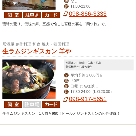
なし
休
11:00-22:00
営
098-866-3333
琉球の薫り、伝統の舞。五感で愉しむ宮廷の宴を「四つ竹」で。
居酒屋 創作料理 和食 焼肉・韓国料理
生ラムジンギスカン 羊や
那覇市内｜松山・久米・前島
美栄橋駅から徒歩5分
平均予算 2,000円台
￥
40席
席
日曜（5名様以上
休
17:30-24:00（L.O.23:30）
営
のご予約で営業）・
098-917-5651
年末年始（12月30日
～1月4日）
生ラムジンギスカン 1人前￥980！ビールとジンギスカンの相性抜群！