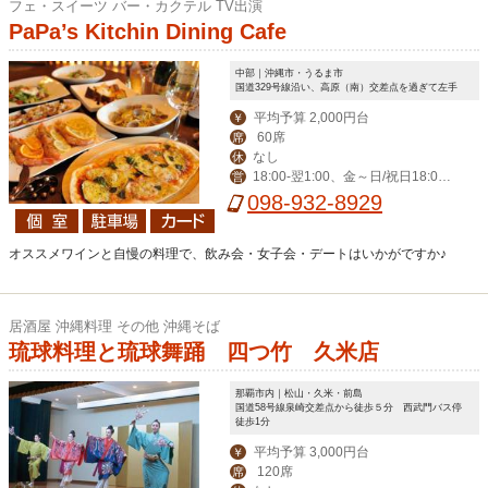
フェ・スイーツ バー・カクテル TV出演
PaPa’s Kitchin Dining Cafe
中部｜沖縄市・うるま市
国道329号線沿い、高原（南）交差点を過ぎて左手
平均予算 2,000円台
￥
60席
席
なし
休
18:00‐翌1:00、金～日/祝日18:00-
営
翌2:00
098-932-8929
オススメワインと自慢の料理で、飲み会・女子会・デートはいかがですか♪
居酒屋 沖縄料理 その他 沖縄そば
琉球料理と琉球舞踊 四つ竹 久米店
那覇市内｜松山・久米・前島
国道58号線泉崎交差点から徒歩５分 西武門バス停
徒歩1分
平均予算 3,000円台
￥
120席
席