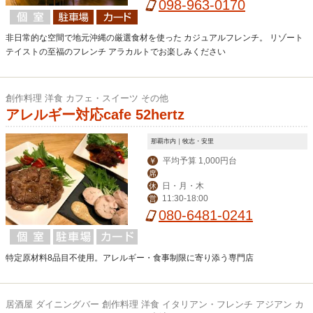
ィナー 17:30-23:00 (L.O.21:00)
098-963-0170
非日常的な空間で地元沖縄の厳選食材を使った カジュアルフレンチ。 リゾート
テイストの至福のフレンチ アラカルトでお楽しみください
創作料理 洋食 カフェ・スイーツ その他
アレルギー対応cafe 52hertz
那覇市内｜牧志・安里
平均予算 1,000円台
￥
席
日・月・木
休
11:30-18:00
営
080-6481-0241
特定原材料8品目不使用。アレルギー・食事制限に寄り添う専門店
居酒屋 ダイニングバー 創作料理 洋食 イタリアン・フレンチ アジアン カ