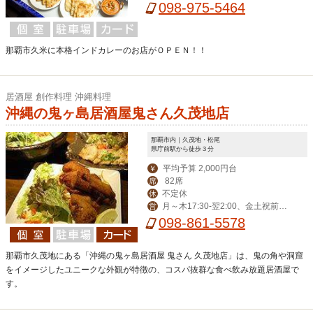
098-975-5464
那覇市久米に本格インドカレーのお店がＯＰＥＮ！！
居酒屋 創作料理 沖縄料理
沖縄の鬼ヶ島居酒屋鬼さん久茂地店
那覇市内｜久茂地・松尾
県庁前駅から徒歩３分
平均予算 2,000円台
￥
82席
席
不定休
休
月～木17:30-翌2:00、金土祝前17:
営
00-翌3:00（LO翌2:30）
098-861-5578
那覇市久茂地にある「沖縄の鬼ヶ島居酒屋 鬼さん 久茂地店」は、鬼の角や洞窟
をイメージしたユニークな外観が特徴の、コスパ抜群な食べ飲み放題居酒屋で
す。