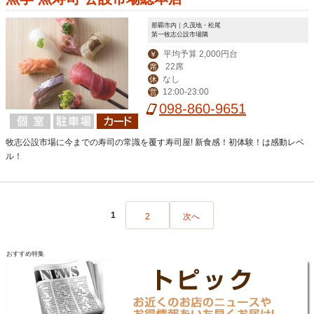
那覇市内｜久茂地・松尾
第一牧志公設市場隣
平均予算 2,000円台
￥
22席
席
なし
休
12:00-23:00
営
098-860-9651
牧志公設市場に今までの寿司の常識を覆す寿司屋! 新食感！初体験！は感動レベ
ル！
1
2
次へ
おすすめ特集