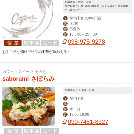
那覇市内｜牧志・安里
県庁前駅から徒歩5分 国際通りから徒歩4分 美栄橋駅
から徒歩４分
平均予算 2,000円台
￥
32席
席
不定休
休
18：00～25：00
営
098-975-9278
お手ごろな価格で絶品の中華が味わえる！
カフェ・スイーツ その他
saborami さぼらみ
那覇市内｜久茂地・松尾
平均予算
￥
席
木、日
休
12:00-19:00
営
090-7451-8327