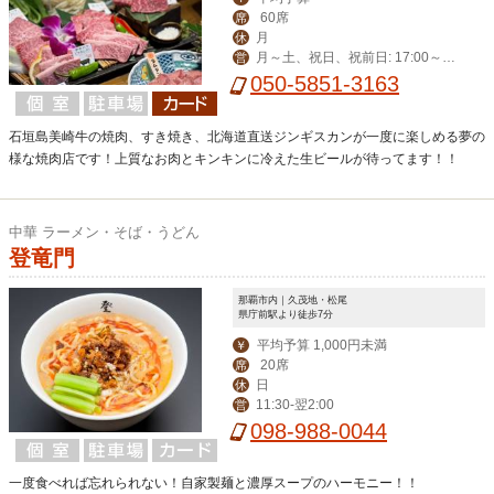
60席
席
月
休
月～土、祝日、祝前日: 17:00～翌
営
0:00 （料理L.O. 23:00 ドリンクL.O.2
050-5851-3163
3:30）
石垣島美崎牛の焼肉、すき焼き、北海道直送ジンギスカンが一度に楽しめる夢の
様な焼肉店です！上質なお肉とキンキンに冷えた生ビールが待ってます！！
中華 ラーメン・そば・うどん
登竜門
那覇市内｜久茂地・松尾
県庁前駅より徒歩7分
平均予算 1,000円未満
￥
20席
席
日
休
11:30-翌2:00
営
098-988-0044
一度食べれば忘れられない！自家製麺と濃厚スープのハーモニー！！