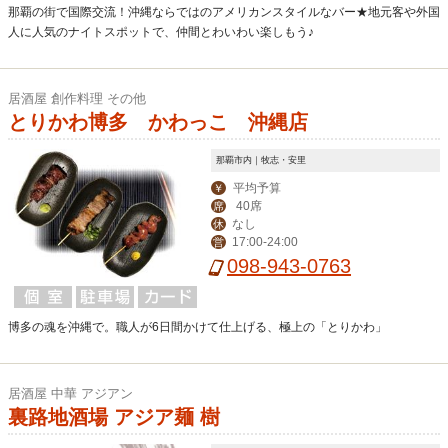
那覇の街で国際交流！沖縄ならではのアメリカンスタイルなバー★地元客や外国
人に人気のナイトスポットで、仲間とわいわい楽しもう♪
居酒屋 創作料理 その他
とりかわ博多 かわっこ 沖縄店
那覇市内｜牧志・安里
平均予算
￥
40席
席
なし
休
17:00-24:00
営
098-943-0763
博多の魂を沖縄で。職人が6日間かけて仕上げる、極上の「とりかわ」
居酒屋 中華 アジアン
裏路地酒場 アジア麺 樹