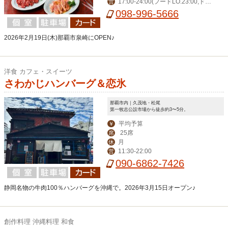
17:00-24:00(フードLO.23:00,ドリ
営
ンク23:30),土日祝15:00-24:00(フード
098-996-5666
LO.23:00,ドリンク23:30)
2026年2月19日(木)那覇市泉崎にOPEN♪
洋食 カフェ・スイーツ
さわかじハンバーグ＆恋氷
那覇市内｜久茂地・松尾
第一牧志公設市場から徒歩約3〜5分。
平均予算
￥
25席
席
月
休
11:30-22:00
営
090-6862-7426
静岡名物の牛肉100％ハンバーグを沖縄で。2026年3月15日オープン♪
創作料理 沖縄料理 和食