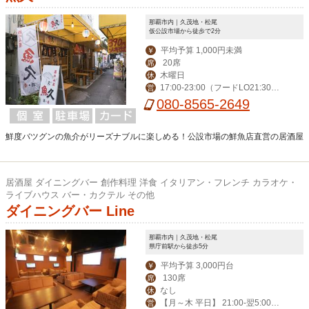
那覇市内｜久茂地・松尾
仮公設市場から徒歩で2分
平均予算 1,000円未満
￥
20席
席
木曜日
休
17:00-23:00（フードLO21:30・
営
ドリンク22：30）金・土17:00-24:00
080-8565-2649
（フードLO22:30・ドリンク23：3
0）
鮮度バツグンの魚介がリーズナブルに楽しめる！公設市場の鮮魚店直営の居酒屋
居酒屋 ダイニングバー 創作料理 洋食 イタリアン・フレンチ カラオケ・
ライブハウス バー・カクテル その他
ダイニングバー Line
那覇市内｜久茂地・松尾
県庁前駅から徒歩5分
平均予算 3,000円台
￥
130席
席
なし
休
【月～木 平日】 21:00-翌5:00
営