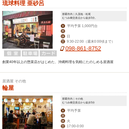
琉球料理 亜砂呂
那覇市内｜久茂地・松尾
むつみ橋交差点から徒歩5分。
平均予算 1,000円台
￥
席
日
休
9:30-22:00（週末0:00頃まで）
営
098-861-8752
創業40年以上の惣菜店がはじめた、沖縄料理を気軽にたのしめる居酒屋
居酒屋 その他
輪屋
那覇市内｜その他
むつみ橋交差点から徒歩5分
平均予算
￥
席
火
休
17:00-0:00
営