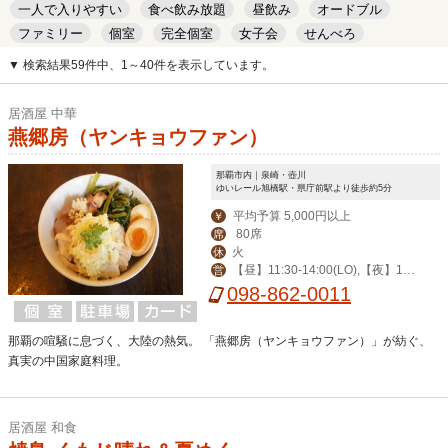
一人で入りやすい
食べ飲み放題
昼飲み
オードブル
ファミリー
個室
完全個室
女子会
せんべろ
キッズルーム
安い
デート
▼ 検索結果59件中、1～40件を表示しています。
居酒屋 中華
燕郷房（ヤンキョウファン）
那覇市内｜泉崎・壺川
ゆいレール旭橋駅・県庁前駅より徒歩約5分
平均予算 5,000円以上
￥
80席
席
火
休
【昼】11:30-14:00(LO),【夜】17:
営
30-22:30(LO),土/祝17:00-22:30(LO),
098-862-0011
日12:00-21:30(LO)
那覇の喧騒に息づく、大陸の熱気。 「燕郷房（ヤンキョウファン）」が紡ぐ、
真実の中国家庭料理。
居酒屋 和食