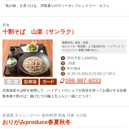
「私の味」を見つける、浮島通りのヴィーガンフレンドリー・カフェ
和食
十割そば 山楽（サンラク）
那覇市内｜牧志・安里
ゆいレール「牧志駅」より徒歩約7分。ハイアット リ
ージェンシー 那覇 沖縄 向かい。
平均予算 1,000円台
￥
39席
席
年中無休
休
11:30-15:30(LO 15:00) 17:30-21:
営
30(LO 21:00)
098-987-6033
北海道産そば粉を使用して、ハイアットのシェフが自信を持ってお届けする自家
製本格十割そば！揚げたての極上天ぷらと一緒にどうぞ！
居酒屋 ダイニングバー 創作料理 和食 洋食 その他
おりがみproduce春夏秋冬