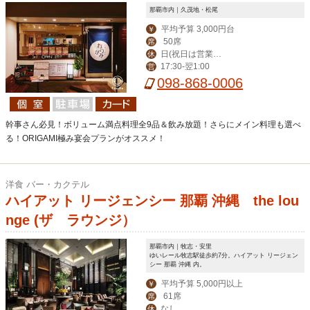
那覇市内｜久茂地・松尾
平均予算 3,000円台
￥
50席
席
日(祝日は営業、
休
17:30-翌1:00
営
月曜振替休)
098-868-0006
幹事さん必見！ボリューム満点料理全9品＆飲み放題！さらにメイン料理も選べ
る！ORIGAMI極み宴会プランがオススメ！
洋食 バー・カクテル
ハイアット リージェンシー 那覇 沖縄 the lou
nge (ザ ラウンジ）
那覇市内｜牧志・安里
ゆいレール牧志駅徒歩約7分。ハイアット リージェン
シー 那覇 沖縄 内。
平均予算 5,000円以上
￥
61席
席
なし
休