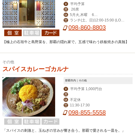
平均予算
￥
26席
席
5月火,木曜 6月
休
ランチ(土、日)12:00-15:00 (LO1
営
火曜が定休日となり
098-860-8803
4:00) ディナー17:00-23:00(LO22:00)
ます
【極上の石垣牛と島野菜を、那覇の隠れ家で。五感で味わう鉄板焼きの真髄】
その他
スパイスカレーゴカルナ
那覇市内｜その他
平均予算 1,000円台
￥
席
不定休
休
11:30-17:30
営
098-855-5558
「スパイスの刺激と、玉ねぎの甘みが響き合う。那覇で愛される一皿を。」