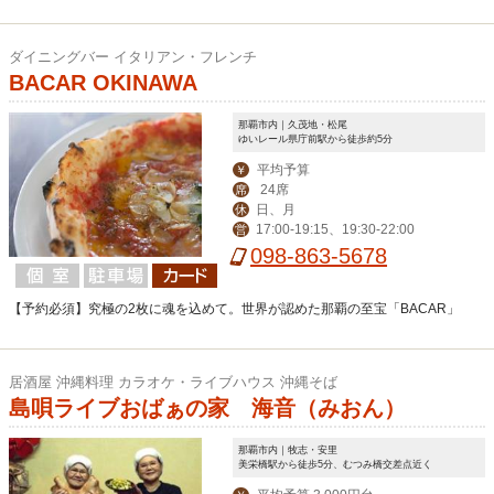
ダイニングバー イタリアン・フレンチ
BACAR OKINAWA
那覇市内｜久茂地・松尾
ゆいレール県庁前駅から徒歩約5分
平均予算
￥
24席
席
日、月
休
17:00-19:15、19:30-22:00
営
098-863-5678
【予約必須】究極の2枚に魂を込めて。世界が認めた那覇の至宝「BACAR」
居酒屋 沖縄料理 カラオケ・ライブハウス 沖縄そば
島唄ライブおばぁの家 海音（みおん）
那覇市内｜牧志・安里
美栄橋駅から徒歩5分、むつみ橋交差点近く