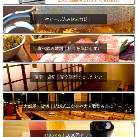
生ビール込み飲み放題！
食べ飲み放題｜料金を気にせず♪
個室・貸切｜完全個室でゆったりと
大部屋・貸切｜結婚式二次会や大人数飲み会に
せんべろ｜1000円セット