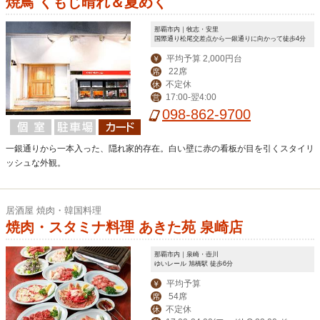
焼鳥 くもじ晴れ＆夏めく
那覇市内｜牧志・安里
国際通り松尾交差点から一銀通りに向かって徒歩4分
平均予算 2,000円台
￥
22席
席
不定休
休
17:00-翌4:00
営
098-862-9700
一銀通りから一本入った、隠れ家的存在。白い壁に赤の看板が目を引くスタイリ
ッシュな外観。
居酒屋 焼肉・韓国料理
焼肉・スタミナ料理 あきた苑 泉崎店
那覇市内｜泉崎・壺川
ゆいレール 旭橋駅 徒歩6分
平均予算
￥
54席
席
不定休
休