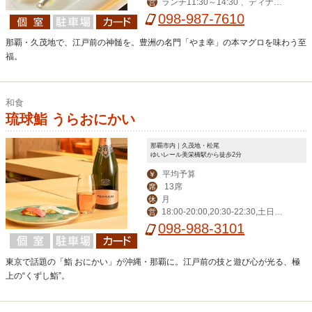
ランチ11:30～14:30 、ディナー1
営
7:00～0:00（LO23:00)
098-987-7610
那覇・久茂地で、江戸前の神髄を。豊洲の名門「やま幸」の本マグロを味わう至
福。
和食
琉球鮨 うらおにかい
那覇市内｜久茂地・松尾
ゆいレール美栄橋駅から徒歩2分
平均予算
￥
13席
席
月
休
18:00-20:00,20:30-22:30,土日祝 1
営
2:00-14:00,18:00-22:30
098-988-3101
東京で話題の「鮨 おにかい」が沖縄・那覇に。江戸前の技と遊び心が光る、極
上の“くずし鮨”。