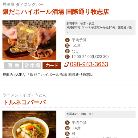
居酒屋 ダイニングバー
銀だこハイボール酒場 国際通り牧志店
那覇市内｜牧志・安里
沖縄都市モノレール牧志駅から徒歩5分、国際通り沿
い
平均予算
￥
51席
席
なし
休
12:00-24:00(LO23:30)
営
098-943-3663
昼飲みもOKな「銀だこハイボール酒場 国際通り牧志店」
ラーメン・そば・うどん
トルネコパーパ
那覇市内｜泉崎・壺川
平均予算
￥
14席
席
日
休