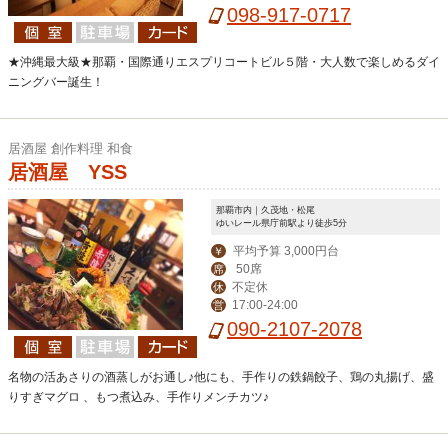
【その他】19:00-翌6:00
098-917-0717
★沖縄最大級★那覇・国際通りエスプリコートビル５階・大人数で楽しめるダイ
ニングバー誕生！
居酒屋 創作料理 和食
居酒屋 YSS
那覇市内｜久茂地・松尾
ゆいレール県庁前駅より徒歩5分
平均予算 3,000円台
￥
50席
席
不定休
休
17:00-24:00
営
090-2107-2078
名物の活あさりの酒蒸しがお通し♪他にも、手作りの鉄鍋餃子、鶏の丸揚げ、盛
りすぎマグロ 、もつ煮込み、手作りメンチカツ♪