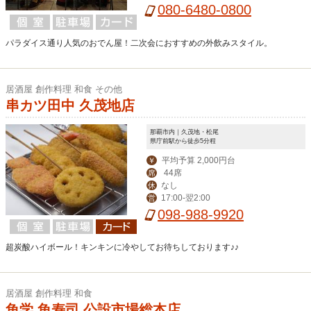
080-6480-0800
パラダイス通り人気のおでん屋！二次会におすすめの外飲みスタイル。
居酒屋 創作料理 和食 その他
串カツ田中 久茂地店
那覇市内｜久茂地・松尾
県庁前駅から徒歩5分程
平均予算 2,000円台
￥
44席
席
なし
休
17:00-翌2:00
営
098-988-9920
超炭酸ハイボール！キンキンに冷やしてお待ちしております♪♪
居酒屋 創作料理 和食
魚学 魚寿司 公設市場総本店