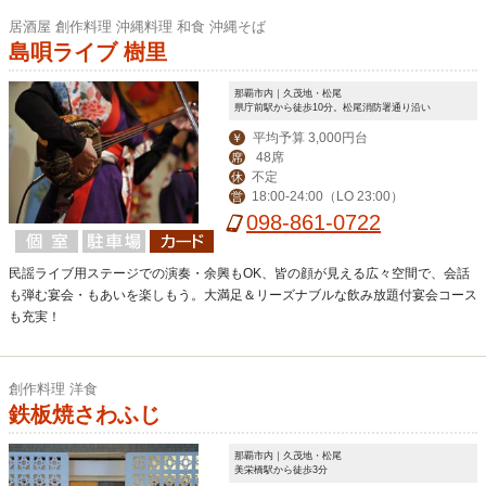
居酒屋 創作料理 沖縄料理 和食 沖縄そば
島唄ライブ 樹里
那覇市内｜久茂地・松尾
県庁前駅から徒歩10分。松尾消防署通り沿い
平均予算 3,000円台
￥
48席
席
不定
休
18:00-24:00（LO 23:00）
営
098-861-0722
民謡ライブ用ステージでの演奏・余興もOK、皆の顔が見える広々空間で、会話
も弾む宴会・もあいを楽しもう。大満足＆リーズナブルな飲み放題付宴会コース
も充実！
創作料理 洋食
鉄板焼さわふじ
那覇市内｜久茂地・松尾
美栄橋駅から徒歩3分