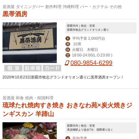
居酒屋 ダイニングバー 創作料理 沖縄料理 バー・カクテル その他
黒帯酒房
那覇市内｜牧志・安里
那覇市牧志グランドオリオン通り
平均予算 2,000円台
￥
10席
席
火曜日、木曜日
休
18:00-24:00(L.O.23:00 )
営
080-9854-6299
2020年10月23日那覇市牧志グランドオリオン通りに黒帯酒房オープン！
居酒屋 和食 焼肉・韓国料理
琉球たれ焼肉すき焼き おきなわ苑×炭火焼きジ
ンギスカン 羊蹄山
那覇市内｜牧志・安里
美栄橋駅より徒歩7分、国際通り近く
平均予算
￥