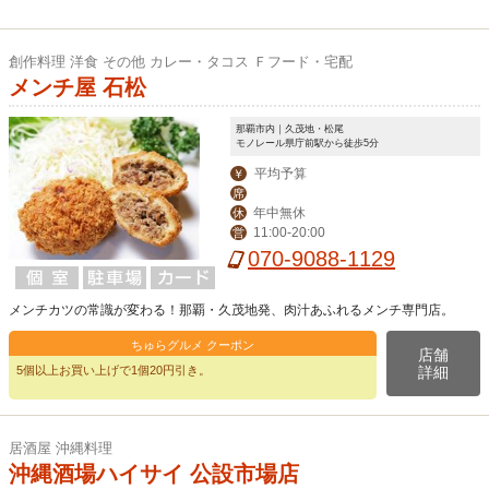
創作料理 洋食 その他 カレー・タコス Ｆフード・宅配
メンチ屋 石松
那覇市内｜久茂地・松尾
モノレール県庁前駅から徒歩5分
平均予算
￥
席
年中無休
休
11:00-20:00
営
070-9088-1129
メンチカツの常識が変わる！那覇・久茂地発、肉汁あふれるメンチ専門店。
ちゅらグルメ クーポン
店舗
5個以上お買い上げで1個20円引き。
詳細
居酒屋 沖縄料理
沖縄酒場ハイサイ 公設市場店