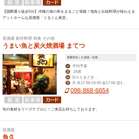
【国際通り徒歩5分】沖縄の海の幸をまるごと堪能！地魚と伝統料理が味わえる
アットホームな居酒屋「ぐるくん食堂」
居酒屋 創作料理 和食 その他
うまい魚と炭火焼酒場 まてつ
那覇市内｜久茂地・松尾
平均予算
￥
28席
席
日※ときどき月
休
月-木17:00-24:00 金17:00-翌1:00
営
曜日
土15:00-翌1:00
098-868-6654
旬の食材をリーズナブルに！ご来店お待ちしております。
居酒屋
魚久