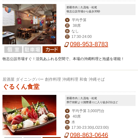
那覇市内｜久茂地・松尾
牧志公設市場から徒歩30秒
平均予算
￥
38席
席
なし
休
17:30-24:00
営
098-953-8783
牧志公設市場すぐ！活気あふれる空間で、本場の沖縄料理と泡盛を堪能！
居酒屋 ダイニングバー 創作料理 沖縄料理 和食 沖縄そば
ぐるくん食堂
那覇市内｜久茂地・松尾
県庁前駅より国際通りに入り徒歩2分ほど
平均予算 3,000円台
￥
40席
席
水
休
17:30-23:30(LO23:00)
営
098-863-0646