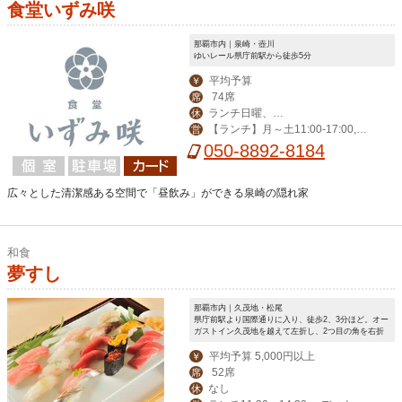
食堂いずみ咲
那覇市内｜泉崎・壺川
ゆいレール県庁前駅から徒歩5分
平均予算
￥
74席
席
ランチ日曜、デ
休
【ランチ】月～土11:00-17:00,
営
ィナー日曜、月曜
【ディナー】火～土14:00-23:00
050-8892-8184
広々とした清潔感ある空間で「昼飲み」ができる泉崎の隠れ家
和食
夢すし
那覇市内｜久茂地・松尾
県庁前駅より国際通りに入り、徒歩2、3分ほど。オー
ガストイン久茂地を越えて左折し、2つ目の角を右折
平均予算 5,000円以上
￥
52席
席
なし
休