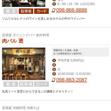
9：00～23：00（LO.22:00）
営
098-866-8888
ソムリエセレクトのワインを楽しめるホテルの中のワインバー
居酒屋 ダイニングバー 創作料理
肉バル 透
那覇市内｜久茂地・松尾
むつみ橋交差点から徒歩5分。
平均予算 2,000円台
￥
席
火
休
16:00-23:00（L.O.22:00）
営
098-863-2087
丸高ミート直営だからできるこの価格とクオリティ！
居酒屋 沖縄料理 沖縄そば