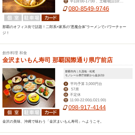
平日8:00-17:00 、土曜/祝日10:30-
営
14:30
080-8549-9746
那覇のオフィス街で話題！二郎系×家系の“悪魔合体”ラーメンでパワーチャー
ジ！
創作料理 和食
金沢まいもん寿司 那覇国際通り県庁前店
那覇市内｜久茂地・松尾
モノレール県庁前駅から徒歩2分
平均予算 3,000円台
￥
57席
席
不定休
休
11:00-22:00(LO21:00)
営
098-917-4144
金沢の美味、沖縄で味わう「金沢まいもん寿司」へようこそ。