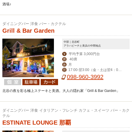
酒場♪
ダイニングバー 洋食 バー・カクテル
Grill & Bar Garden
中部｜北谷町
アラハビーチと美浜の中間地点
平均予算 3,000円台
￥
40席
席
月
休
17:00-翌3:00（金・土は翌4：00
営
迄） ※ハッピーアワー17:00-19:00
098-960-3992
北谷の夜を彩る極上ステーキと美酒。大人の隠れ家「Grill & Bar Garden」
ダイニングバー 洋食 イタリアン・フレンチ カフェ・スイーツ バー・カク
テル
ESTINATE LOUNGE 那覇