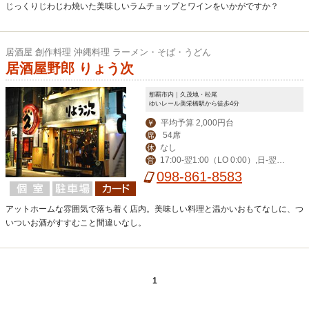
じっくりじわじわ焼いた美味しいラムチョップとワインをいかがですか？
居酒屋 創作料理 沖縄料理 ラーメン・そば・うどん
居酒屋野郎 りょう次
那覇市内｜久茂地・松尾
ゆいレール美栄橋駅から徒歩4分
平均予算 2,000円台
￥
54席
席
なし
休
17:00-翌1:00（LO 0:00）,日-翌0:
営
30（LO 23:30）
098-861-8583
アットホームな雰囲気で落ち着く店内。美味しい料理と温かいおもてなしに、つ
いついお酒がすすむこと間違いなし。
1