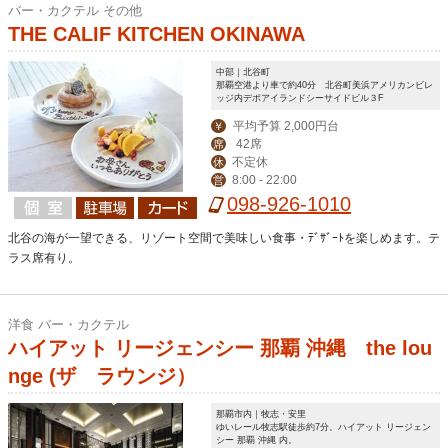
バー・カクテル その他
THE CALIF KITCHEN OKINAWA
中部｜北谷町
那覇空港より車で約40分 北谷町美浜アメリカンビレ
ッジ内デポアイランドシーサイドビル３F
平均予算 2,000円台
￥
42席
席
不定休
休
8:00 - 22:00
営
098-926-1010
北谷の海が一望できる、リゾート空間で美味しい食事・ﾃﾞｻﾞｰﾄを楽しめます。テ
ラス席有り。
洋食 バー・カクテル
ハイアット リージェンシー 那覇 沖縄 the lou
nge (ザ ラウンジ）
那覇市内｜牧志・安里
ゆいレール牧志駅徒歩約7分。ハイアット リージェン
シー 那覇 沖縄 内。