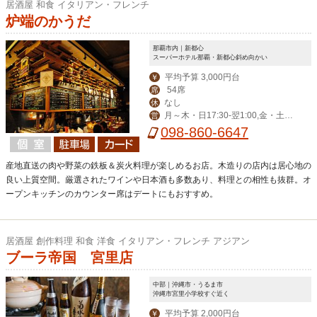
居酒屋 和食 イタリアン・フレンチ
炉端のかうだ
那覇市内｜新都心
スーパーホテル那覇・新都心斜め向かい
平均予算 3,000円台
￥
54席
席
なし
休
月～木・日17:30-翌1:00,金・土・
営
祝前17:30-翌2:00
098-860-6647
産地直送の肉や野菜の鉄板＆炭火料理が楽しめるお店。木造りの店内は居心地の
良い上質空間。厳選されたワインや日本酒も多数あり、料理との相性も抜群。オ
ープンキッチンのカウンター席はデートにもおすすめ。
居酒屋 創作料理 和食 洋食 イタリアン・フレンチ アジアン
ブーラ帝国 宮里店
中部｜沖縄市・うるま市
沖縄市宮里小学校すぐ近く
平均予算 2,000円台
￥