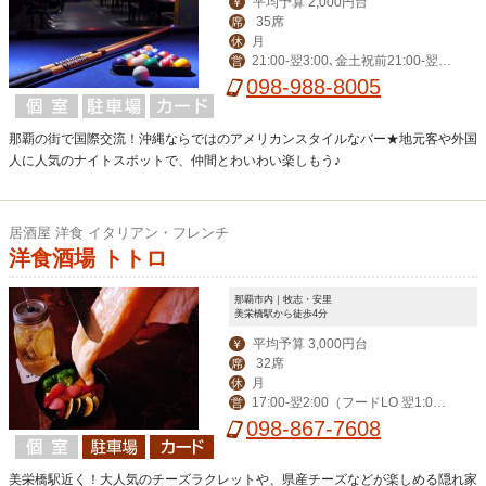
平均予算 2,000円台
￥
35席
席
月
休
21:00-翌3:00､金土祝前21:00-翌5:
営
00
098-988-8005
那覇の街で国際交流！沖縄ならではのアメリカンスタイルなバー★地元客や外国
人に人気のナイトスポットで、仲間とわいわい楽しもう♪
居酒屋 洋食 イタリアン・フレンチ
洋食酒場 トトロ
那覇市内｜牧志・安里
美栄橋駅から徒歩4分
平均予算 3,000円台
￥
32席
席
月
休
17:00-翌2:00（フードLO 翌1:0
営
0）
098-867-7608
美栄橋駅近く！大人気のチーズラクレットや、県産チーズなどが楽しめる隠れ家