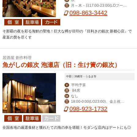
月～木・日17:00-23:00(LOフード
営
22:00/ドリンク22:30)、金・土17:00-
098-863-3442
0:00(LOフード23:00/ドリンク23:30)
そ那覇の夜を彩る海鮮の聖地！巨大な樽が目印の『目利きの銀次 新都心店』で
産直の贅を尽くす
居酒屋 創作料理
魚がしの銀次 泡瀬店（旧：生け簀の銀次）
中部｜沖縄市・うるま市
平均予算
￥
84席
席
なし
休
18:00-0:00(LO23:00)、金土祝前1
営
8:00-1:00(0:00)
098-923-1732
全国各地の厳選食材と獲れたての海の幸を堪能！モダンな店内はデートにも◎