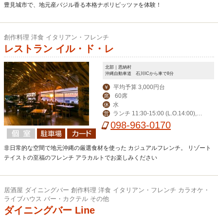
豊見城市で、地元産バジル香る本格ナポリピッツァを体験！
創作料理 洋食 イタリアン・フレンチ
レストラン イル・ド・レ
北部｜恩納村
沖縄自動車道 石川ICから車で8分
平均予算 3,000円台
￥
60席
席
水
休
ランチ 11:30-15:00 (L.O.14:00),デ
営
ィナー 17:30-23:00 (L.O.21:00)
098-963-0170
非日常的な空間で地元沖縄の厳選食材を使った カジュアルフレンチ。 リゾート
テイストの至福のフレンチ アラカルトでお楽しみください
居酒屋 ダイニングバー 創作料理 洋食 イタリアン・フレンチ カラオケ・
ライブハウス バー・カクテル その他
ダイニングバー Line