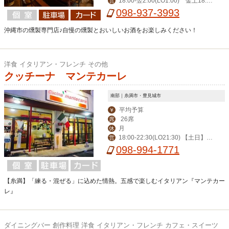
18:00‐翌2:00(LO1:00) 金土18:0
営
0‐翌3:00(LO翌2:00)
098-937-3993
沖縄市の燻製専門店♪自慢の燻製とおいしいお酒をお楽しみください！
洋食 イタリアン・フレンチ その他
クッチーナ マンテカーレ
南部｜糸満市・豊見城市
平均予算
￥
26席
席
月
休
18:00-22:30(LO21:30) 【土日】 1
営
2:00-15:00(LO14:00) 18:00-22:30(LO
098-994-1771
21:30)
【糸満】「練る・混ぜる」に込めた情熱。五感で楽しむイタリアン『マンテカー
レ』
ダイニングバー 創作料理 洋食 イタリアン・フレンチ カフェ・スイーツ