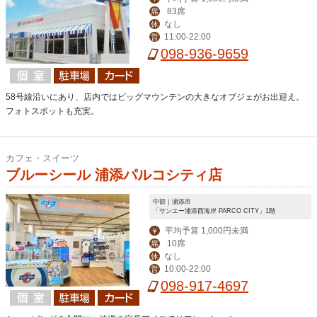
83席
席
なし
休
11:00-22:00
営
098-936-9659
58号線沿いにあり、店内ではビッグマウンテンの大きなオブジェがお出迎え。
フォトスポットも充実。
カフェ・スイーツ
ブルーシール 浦添パルコシティ店
中部｜浦添市
「サンエー浦添西海岸 PARCO CITY」1階
平均予算 1,000円未満
￥
10席
席
なし
休
10:00-22:00
営
098-917-4697