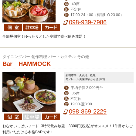
40席
席
不定休
休
17:00-24：00（料理L.O.23:00）
営
098-939-7986
全部屋個室！ゆったりとした空間で食べ飲み放題！
ダイニングバー 創作料理 バー・カクテル その他
Bar HAMMOCK
那覇市内｜久茂地・松尾
モノレール美栄橋駅から徒歩2分
平均予算 2,000円台
￥
35席
席
不定休
休
19:00-翌3:00
営
098-869-2229
おなかいっぱいフード+3時間飲み放題 3300円(税込)がオススメ！1件目からご
利用いただける本格BARです！