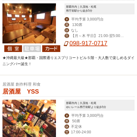
那覇市内｜久茂地・松尾
県庁前駅から徒歩5分
平均予算 3,000円台
￥
130席
席
なし
休
【月～木 平日】 21:00-翌5:00
営
【その他】19:00-翌6:00
098-917-0717
★沖縄最大級★那覇・国際通りエスプリコートビル５階・大人数で楽しめるダイ
ニングバー誕生！
居酒屋 創作料理 和食
居酒屋 YSS
那覇市内｜久茂地・松尾
ゆいレール県庁前駅より徒歩5分
平均予算 3,000円台
￥
50席
席
不定休
休
17:00-24:00
営