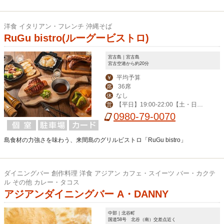
洋食 イタリアン・フレンチ 沖縄そば
RuGu bistro(ルーグービストロ)
宮古島｜宮古島
宮古空港から約20分
平均予算
￥
36席
席
なし
休
【平日】19:00-22:00【土・日】1
営
1:30-14:00,19:00-22:00 （11/16-4/25
0980-79-0070
は18:00スタートのみ）」
島食材の力強さを味わう、来間島のグリルビストロ「RuGu bistro」
ダイニングバー 創作料理 洋食 アジアン カフェ・スイーツ バー・カクテ
ル その他 カレー・タコス
アジアンダイニングバー A・DANNY
中部｜北谷町
国道58号 北谷（南）交差点近く