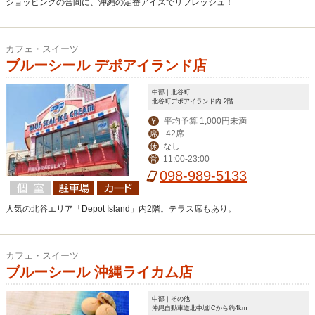
ショッピングの合間に、沖縄の定番アイスでリフレッシュ！
カフェ・スイーツ
ブルーシール デポアイランド店
中部｜北谷町
北谷町デポアイランド内 2階
平均予算 1,000円未満
￥
42席
席
なし
休
11:00-23:00
営
098-989-5133
人気の北谷エリア「Depot Island」内2階。テラス席もあり。
カフェ・スイーツ
ブルーシール 沖縄ライカム店
中部｜その他
沖縄自動車道北中城ICから約4km