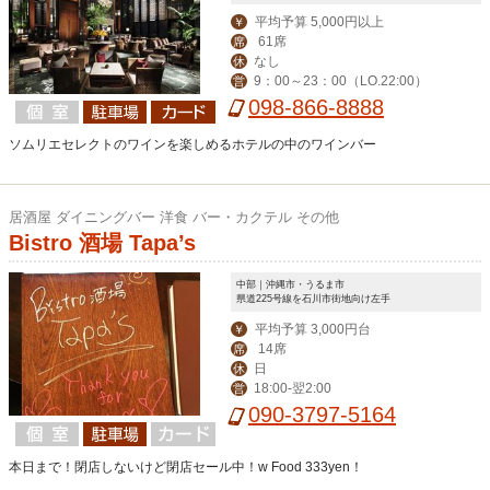
平均予算 5,000円以上
￥
61席
席
なし
休
9：00～23：00（LO.22:00）
営
098-866-8888
ソムリエセレクトのワインを楽しめるホテルの中のワインバー
居酒屋 ダイニングバー 洋食 バー・カクテル その他
Bistro 酒場 Tapa’s
中部｜沖縄市・うるま市
県道225号線を石川市街地向け左手
平均予算 3,000円台
￥
14席
席
日
休
18:00-翌2:00
営
090-3797-5164
本日まで！閉店しないけど閉店セール中！w Food 333yen！