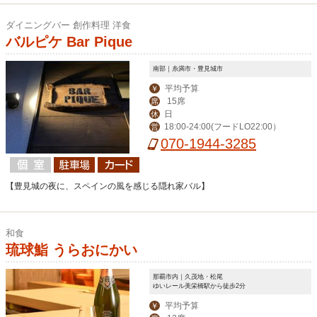
ダイニングバー 創作料理 洋食
バルピケ Bar Pique
南部｜糸満市・豊見城市
平均予算
￥
15席
席
日
休
18:00-24:00(フードLO22:00）
営
070-1944-3285
【豊見城の夜に、スペインの風を感じる隠れ家バル】
和食
琉球鮨 うらおにかい
那覇市内｜久茂地・松尾
ゆいレール美栄橋駅から徒歩2分
平均予算
￥