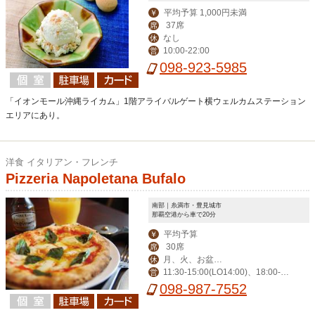
平均予算 1,000円未満
￥
37席
席
なし
休
10:00-22:00
営
098-923-5985
「イオンモール沖縄ライカム」1階アライバルゲート横ウェルカムステーション
エリアにあり。
洋食 イタリアン・フレンチ
Pizzeria Napoletana Bufalo
南部｜糸満市・豊見城市
那覇空港から車で20分
平均予算
￥
30席
席
月、火、お盆、
休
11:30-15:00(LO14:00)、18:00-2
営
年末年始、その他不
3:00(LO22:00)、日曜日は22:00(LO2
098-987-7552
定休
1:00)まで