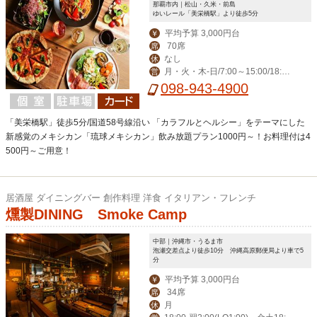
那覇市内｜松山・久米・前島
ゆいレール「美栄橋駅」より徒歩5分
平均予算 3,000円台
￥
70席
席
なし
休
月・火・木-日/7:00～15:00/18:00
営
～23:00(料理L.O. 22:00) 毎週水曜日は
098-943-4900
ディナー定休日。
「美栄橋駅」徒歩5分/国道58号線沿い 「カラフルとヘルシー」をテーマにした
新感覚のメキシカン「琉球メキシカン」飲み放題プラン1000円～！お料理付は4
500円～ご用意！
居酒屋 ダイニングバー 創作料理 洋食 イタリアン・フレンチ
燻製DINING Smoke Camp
中部｜沖縄市・うるま市
泡瀬交差点より徒歩10分 沖縄高原郵便局より車で5
分
平均予算 3,000円台
￥
34席
席
月
休