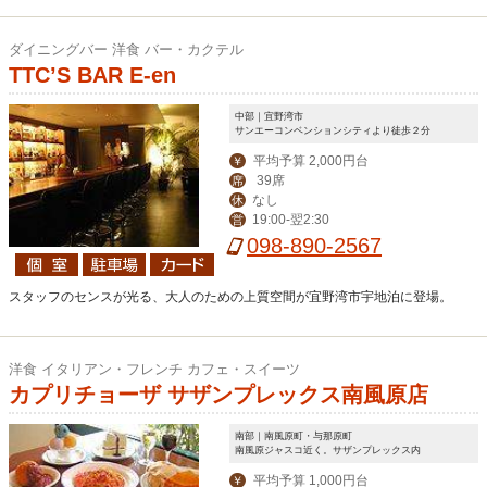
ダイニングバー 洋食 バー・カクテル
TTC’S BAR E-en
中部｜宜野湾市
サンエーコンベンションシティより徒歩２分
平均予算 2,000円台
￥
39席
席
なし
休
19:00-翌2:30
営
098-890-2567
スタッフのセンスが光る、大人のための上質空間が宜野湾市宇地泊に登場。
洋食 イタリアン・フレンチ カフェ・スイーツ
カプリチョーザ サザンプレックス南風原店
南部｜南風原町・与那原町
南風原ジャスコ近く。サザンプレックス内
平均予算 1,000円台
￥