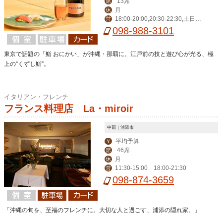
13席
席
月
休
18:00-20:00,20:30-22:30,土日祝 1
営
2:00-14:00,18:00-22:30
098-988-3101
東京で話題の「鮨 おにかい」が沖縄・那覇に。江戸前の技と遊び心が光る、極
上の“くずし鮨”。
イタリアン・フレンチ
フランス料理店 La・miroir
中部｜浦添市
平均予算
￥
46席
席
月
休
11:30-15:00 18:00-21:30
営
098-874-3659
「沖縄の旬を、至福のフレンチに。大切な人と過ごす、浦添の隠れ家。」