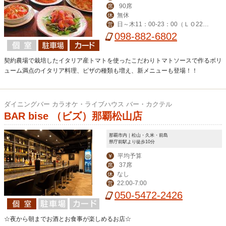
90席
席
無休
休
日～木11：00-23：00（ＬＯ22：
営
30） 金・土（LO-23：30）
098-882-6802
契約農場で栽培したイタリア産トマトを使ったこだわりトマトソースで作るボリ
ューム満点のイタリア料理、ピザの種類も増え、新メニューも登場！！
ダイニングバー カラオケ・ライブハウス バー・カクテル
BAR bise （ビズ）那覇松山店
那覇市内｜松山・久米・前島
県庁前駅より徒歩10分
平均予算
￥
37席
席
なし
休
22:00-7:00
営
050-5472-2426
☆夜から朝までお酒とお食事が楽しめるお店☆