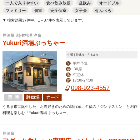
一人で入りやすい
食べ飲み放題
昼飲み
オードブル
ファミリー
個室
完全個室
女子会
せんべろ
キッズルーム
安い
デート
▼ 検索結果37件中、1～37件を表示しています。
居酒屋 創作料理 洋食
Yukuri酒場ぶっちゃー
中部｜沖縄市・うるま市
平均予算
￥
30席
席
不定休
休
17:00-24:00
営
098-923-4557
うるま市に誕生した、お肉好きのための隠れ家。至福の「ジンギスカン」と創作
料理を楽しむ「Yukuri酒場 ぶっちゃー」
居酒屋