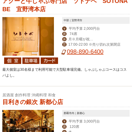
アグーと牛しゃぶ専門店 ソトナベ SOTONA
BE 宜野湾本店
中部｜宜野湾市
平均予算 2,000円台
￥
74席
席
月※月曜が祝日
休
17:00-22:00 ※売り切れ次第閉店
営
の場合は火曜が定休
098-890-6400
最大個室は30名様まで利用可能で大型駐車場完備。しゃぶしゃぶコースはコス
パよし。
居酒屋 創作料理 沖縄料理 和食
目利きの銀次 新都心店
那覇市内｜新都心
平均予算 3,000円台
￥
120席
席
水
休