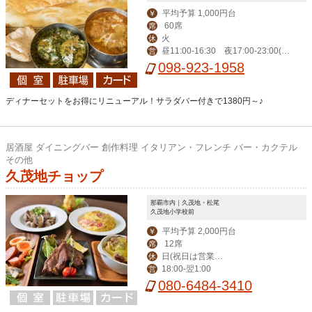
平均予算 1,000円台
￥
60席
席
火
休
昼11:00-16:30 夜17:00‐23:00(L
営
O 22:00)、金土24:00（LO 23:00）
098-923-1958
ディナーセットをお得にリニューアル！サラダバー付きで1380円～♪
居酒屋 ダイニングバー 創作料理 イタリアン・フレンチ バー・カクテル
その他
久茂地チョップ
那覇市内｜久茂地・松尾
久茂地小学校前
平均予算 2,000円台
￥
12席
席
日(祝日は営業、
休
18:00‐翌1:00
営
月曜振替休)
080-6484-3410