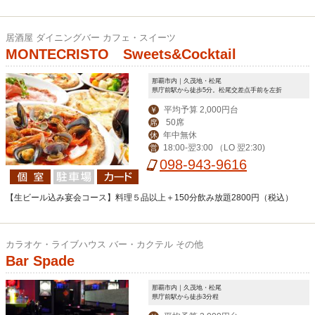
居酒屋 ダイニングバー カフェ・スイーツ
MONTECRISTO Sweets&Cocktail
那覇市内｜久茂地・松尾
県庁前駅から徒歩5分。松尾交差点手前を左折
平均予算 2,000円台
￥
50席
席
年中無休
休
18:00-翌3:00 （LO 翌2:30)
営
098-943-9616
【生ビール込み宴会コース】料理５品以上＋150分飲み放題2800円（税込）
カラオケ・ライブハウス バー・カクテル その他
Bar Spade
那覇市内｜久茂地・松尾
県庁前駅から徒歩3分程