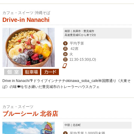
カフェ・スイーツ 沖縄そば
Drive-in Nanachi
南部｜糸満市・豊見城市
高速豊見城ICから車で2分
平均予算
￥
42席
席
火
休
11:30-15:30(LO)
営
Drive in Nanachi🌴ドライブインナナチokinawa_soba_cafe🌺国際通り《大東そ
ば》の味🍽を引き継いだ豊見城市のトレーラーハウスカフェ
カフェ・スイーツ
ブルーシール 北谷店
中部｜北谷町
平均予算 1,000円未満
￥