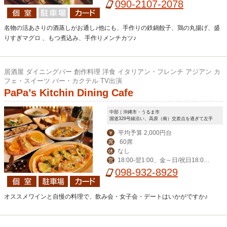
090-2107-2078
名物の活あさりの酒蒸しがお通し♪他にも、手作りの鉄鍋餃子、鶏の丸揚げ、盛
りすぎマグロ 、もつ煮込み、手作りメンチカツ♪
居酒屋 ダイニングバー 創作料理 洋食 イタリアン・フレンチ アジアン カ
フェ・スイーツ バー・カクテル TV出演
PaPa’s Kitchin Dining Cafe
中部｜沖縄市・うるま市
国道329号線沿い、高原（南）交差点を過ぎて左手
平均予算 2,000円台
￥
60席
席
なし
休
18:00‐翌1:00、金～日/祝日18:00-
営
翌2:00
098-932-8929
オススメワインと自慢の料理で、飲み会・女子会・デートはいかがですか♪