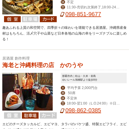
不定
休
11:30-売切れ次第終了,18:00-24:0
営
0（LO 23:30）
098-851-9677
趣あふれる上質の和空間で、四季折々の味わいを堪能できる居酒屋。沖縄県産食
材はもちろん、活〆穴子や山菜など日本各地の山海の幸をリーズナブルに楽しめ
る！
居酒屋 創作料理
海老と沖縄料理の店 かのうや
那覇市内｜松山・久米・前島
ゆいレール旭橋駅より徒歩8分
平均予算 2,000円台
￥
50席
席
不定休
休
18:00-翌1:00（L.O.24:00）※日曜
営
は24:00（L.O.23:00）
098-862-0385
エビのチーズタッカルビ、エビマヨ、タラバのバケツ盛、特製エビフライ、エビ