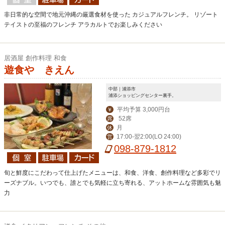
非日常的な空間で地元沖縄の厳選食材を使った カジュアルフレンチ。 リゾート
テイストの至福のフレンチ アラカルトでお楽しみください
居酒屋 創作料理 和食
遊食や きえん
中部｜浦添市
浦添ショッピングセンター裏手。
平均予算 3,000円台
￥
52席
席
月
休
17:00-翌2:00(LO 24:00)
営
098-879-1812
旬と鮮度にこだわって仕上げたメニューは、和食、洋食、創作料理など多彩でリ
ーズナブル。いつでも、誰とでも気軽に立ち寄れる、アットホームな雰囲気も魅
力