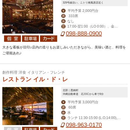
329号線沿い、ニトリ南風原店近く
平均予算 2,000円台
￥
333席
席
なし
休
17:00-翌1:00（LO 0:00）、金土
営
祝前17:00-翌2:00（LO 翌1:00）
098-888-0900
大きな看板が目印♪店内の造りもお楽しみいただきながら、美味い酒と、料理を
ご堪能あれ♪
創作料理 洋食 イタリアン・フレンチ
レストラン イル・ド・レ
北部｜恩納村
沖縄自動車道 石川ICから車で8分
平均予算 3,000円台
￥
60席
席
水
休
ランチ 11:30-15:00 (L.O.14:00),デ
営
ィナー 17:30-23:00 (L.O.21:00)
098-963-0170