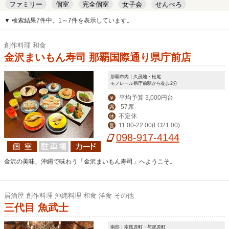
ファミリー
個室
完全個室
女子会
せんべろ
キッズルーム
安い
デート
▼ 検索結果7件中、1～7件を表示しています。
創作料理 和食
金沢まいもん寿司 那覇国際通り県庁前店
那覇市内｜久茂地・松尾
モノレール県庁前駅から徒歩2分
平均予算 3,000円台
￥
57席
席
不定休
休
11:00-22:00(LO21:00)
営
098-917-4144
金沢の美味、沖縄で味わう「金沢まいもん寿司」へようこそ。
居酒屋 創作料理 沖縄料理 和食 洋食 その他
三代目 魚武士
南部｜南風原町・与那原町