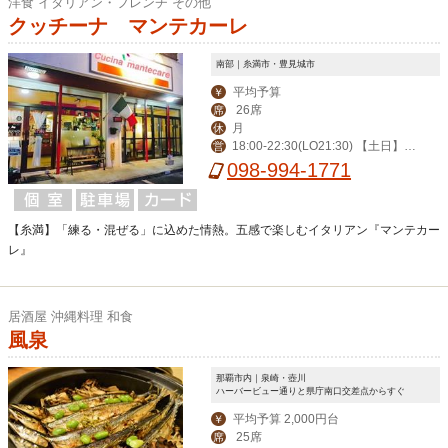
洋食 イタリアン・フレンチ その他
クッチーナ マンテカーレ
南部｜糸満市・豊見城市
平均予算
￥
26席
席
月
休
18:00-22:30(LO21:30) 【土日】 1
営
2:00-15:00(LO14:00) 18:00-22:30(LO
098-994-1771
21:30)
【糸満】「練る・混ぜる」に込めた情熱。五感で楽しむイタリアン『マンテカー
レ』
居酒屋 沖縄料理 和食
風泉
那覇市内｜泉崎・壺川
ハーバービュー通りと県庁南口交差点からすぐ
平均予算 2,000円台
￥
25席
席