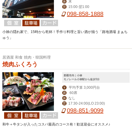
木
休
15:00-翌1:00
営
098-858-1888
小禄の隠れ家で、15時から乾杯！手作り料理と旨い酒が揃う「路地酒場 まぁち
ゅう」
居酒屋 和食 焼肉・韓国料理
焼肉ふくろう
那覇市内｜小禄
モノレール小禄駅から徒歩5分
平均予算 3,000円台
￥
60席
席
なし
休
17:30-24:00(LO 23:00)
営
098-851-9099
和牛＋牛タンが入ったコスパ最高のコース有！歓送迎会にオススメ♪