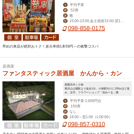
平均予算
￥
52席
席
無
休
15:00-23:00,金土祝前15:00-翌1:0
営
0
098-858-0175
早めの来店が絶対おトク！炭火串焼1本59円～の衝撃コスパ
居酒屋
ファンタスティック居酒屋 かんから・カン
那覇市内｜小禄
奥武山公園駅より徒歩1分。小禄駅向けに100mほど進
み、左手。フラワーショップ「花めーる」隣
平均予算 2,000円台
￥
150席
席
なし
休
18:00～翌1:00（LO0:00）
営
098-857-0310