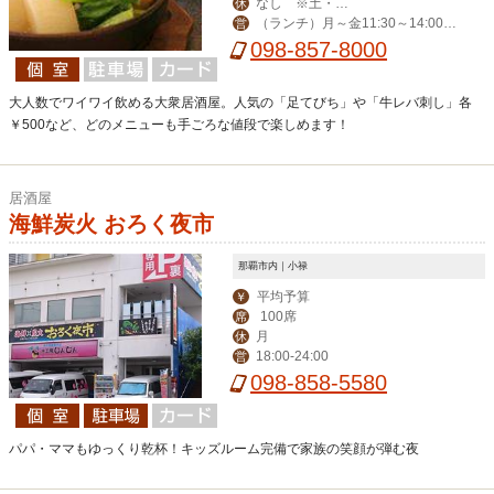
なし ※土・日
休
（ランチ）月～金11:30～14:00
営
曜はランチタイムの
（ディナー）日～木17:00～翌1:00（L
098-857-8000
営業なし
O0:00）、金・土17:00～翌2:00（LO
翌1:00）
大人数でワイワイ飲める大衆居酒屋。人気の「足てびち」や「牛レバ刺し」各
￥500など、どのメニューも手ごろな値段で楽しめます！
居酒屋
海鮮炭火 おろく夜市
那覇市内｜小禄
平均予算
￥
100席
席
月
休
18:00-24:00
営
098-858-5580
パパ・ママもゆっくり乾杯！キッズルーム完備で家族の笑顔が弾む夜