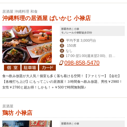
居酒屋 沖縄料理 和食
沖縄料理の居酒屋 ぱいかじ 小禄店
那覇市内｜小禄
モノレール小禄駅徒歩10分
平均予算 3,000円台
￥
150席
席
なし
休
17:00-翌1:00(週末翌2:00)、日・
営
祝 16:00-0:00
098-858-5470
食べ飲み放題が大人気！個室も多く落ち着ける空間！【ファミリー】【会社】
【各種打ち上げ】にもってこいの居酒屋！３時間食べ飲み放題、男性￥2980！
女性￥2780と超お得！しかも！＋￥500で時間無制限♪
居酒屋
鶏坊 小禄店
那覇市内｜小禄