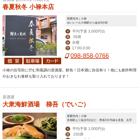
春夏秋冬 小禄本店
那覇市内｜小禄
ゆいレール小禄駅から徒歩5分程
平均予算 3,000円台
￥
58席
席
水曜
休
17:00-0:00
営
098-858-0766
小禄の住宅街に佇む和風調の居酒屋。鮮魚！日本酒に自信有り！他にも創作料理
やおきなわ食材も取り入れております！
居酒屋
大衆海鮮酒場 梯吾（でいご）
那覇市内｜小禄
赤嶺駅より徒歩5分ほど。県道231号線を直進、左手
平均予算 1,000円台
￥
150席
席