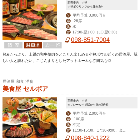
那覇市内｜小禄
小禄ボウリングから徒歩2分
平均予算 3,000円台
￥
28席
席
水
休
17:00-翌1:00（LO 翌0:30）
営
098-851-7004
旨みたっぷり、上質の和牛焼肉をとことん楽しめる小禄ボウル近くの居酒屋。親
しい人と訪れたい、こじんまりとしたアットホームな雰囲気も◎
居酒屋 和食 洋食
美食屋 セルポア
那覇市内｜小禄
モノレール小禄駅から徒歩5分程
平均予算 2,000円台
￥
100席
席
不定
休
11:30-15:30、17:30-0:00、金土
営
祝前-翌1:00
098-840-1222