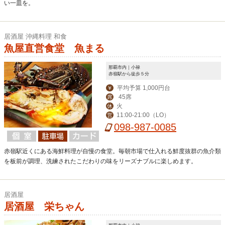
い一皿を。
居酒屋 沖縄料理 和食
魚屋直営食堂 魚まる
那覇市内｜小禄
赤嶺駅から徒歩５分
平均予算 1,000円台
￥
45席
席
火
休
11:00-21:00（LO）
営
098-987-0085
赤嶺駅近くにある海鮮料理が自慢の食堂。毎朝市場で仕入れる鮮度抜群の魚介類
を板前が調理、洗練されたこだわりの味をリーズナブルに楽しめます。
居酒屋
居酒屋 栄ちゃん