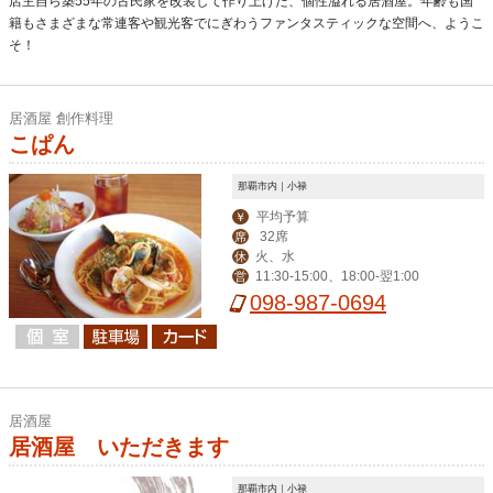
店主自ら築55年の古民家を改装して作り上げた、個性溢れる居酒屋。年齢も国
籍もさまざまな常連客や観光客でにぎわうファンタスティックな空間へ、ようこ
そ！
居酒屋 創作料理
こぱん
那覇市内｜小禄
平均予算
￥
32席
席
火、水
休
11:30-15:00、18:00-翌1:00
営
098-987-0694
居酒屋
居酒屋 いただきます
那覇市内｜小禄