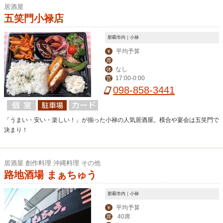
居酒屋
五笑門小禄店
那覇市内｜小禄
平均予算
￥
席
なし
休
17:00-0:00
営
098-858-3441
「うまい・安い・楽しい！」が揃った小禄の人気居酒屋。模合や宴会は五笑門で
決まり！
居酒屋 創作料理 沖縄料理 その他
路地酒場 まぁちゅう
那覇市内｜小禄
平均予算
￥
40席
席