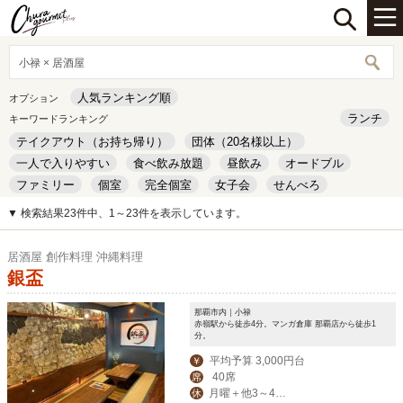
小禄 × 居酒屋
人気ランキング順
オプション
ランチ
キーワードランキング
テイクアウト（お持ち帰り）
団体（20名様以上）
一人で入りやすい
食べ飲み放題
昼飲み
オードブル
ファミリー
個室
完全個室
女子会
せんべろ
キッズルーム
安い
デート
▼ 検索結果23件中、1～23件を表示しています。
居酒屋 創作料理 沖縄料理
銀盃
那覇市内｜小禄
赤嶺駅から徒歩4分。マンガ倉庫 那覇店から徒歩1
分。
平均予算 3,000円台
￥
40席
席
月曜＋他3～4日
休