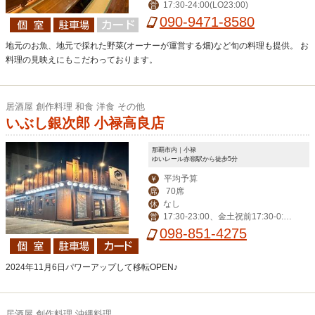
17:30-24:00(LO23:00)
営
変動でお休み
090-9471-8580
地元のお魚、地元で採れた野菜(オーナーが運営する畑)など旬の料理も提供。 お
料理の見映えにもこだわっております。
居酒屋 創作料理 和食 洋食 その他
いぶし銀次郎 小禄高良店
那覇市内｜小禄
ゆいレール赤嶺駅から徒歩5分
平均予算
￥
70席
席
なし
休
17:30-23:00、金土祝前17:30-0:0
営
0
098-851-4275
2024年11月6日パワーアップして移転OPEN♪
居酒屋 創作料理 沖縄料理