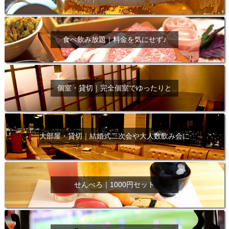
食べ飲み放題｜料金を気にせず♪
個室・貸切｜完全個室でゆったりと
大部屋・貸切｜結婚式二次会や大人数飲み会に
せんべろ｜1000円セット