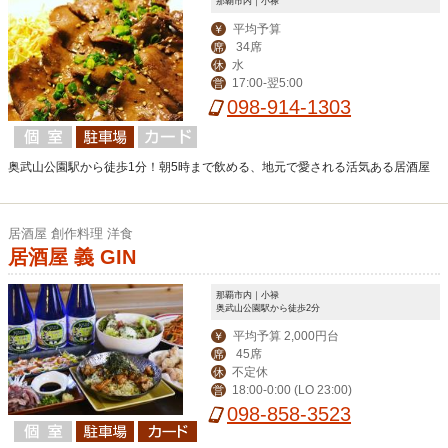
那覇市内｜小禄
平均予算
￥
34席
席
水
休
17:00-翌5:00
営
098-914-1303
奥武山公園駅から徒歩1分！朝5時まで飲める、地元で愛される活気ある居酒屋
居酒屋 創作料理 洋食
居酒屋 義 GIN
那覇市内｜小禄
奥武山公園駅から徒歩2分
平均予算 2,000円台
￥
45席
席
不定休
休
18:00-0:00 (LO 23:00)
営
098-858-3523