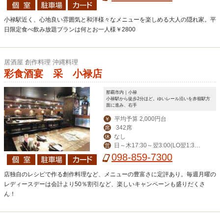
小禄駅近く、心地良い雰囲気と和洋様々なメニューを楽しめる大人の隠れ家。平
日限定食べ飲み放題プランは何とお一人様￥2800
居酒屋 創作料理 沖縄料理
彩食酒宴 采 小禄店
那覇市内｜小禄
小禄駅から徒歩2分ほど。ゆいレール沿いを赤嶺駅方
面に進み、右手
平均予算 2,000円台
￥
342席
席
なし
休
日～木17:30～翌3:00(LO翌1:3
営
0)、金・土・祝前～翌5:00(LO翌3:30)
098-859-7300
店独自のレシピで作る創作料理など、メニューの豊富さに定評あり。毎週月曜の
レディースデーは会計より50％割引など、楽しいキャンペーンも盛りだくさ
ん！