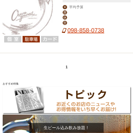
平均予算
￥
席
休
営
098-858-0738
1
おすすめ特集
生ビール込み飲み放題！