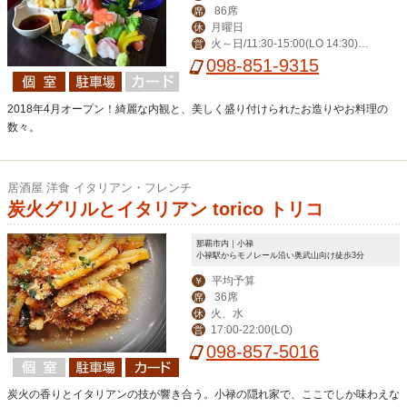
86席
席
月曜日
休
火～日/11:30-15:00(LO 14:30)、
営
金土日/11:30-15:00(LO 14:30),17:30-
098-851-9315
23:30(LO 22:30)
2018年4月オープン！綺麗な内観と、美しく盛り付けられたお造りやお料理の
数々。
居酒屋 洋食 イタリアン・フレンチ
炭火グリルとイタリアン torico トリコ
那覇市内｜小禄
小禄駅からモノレール沿い奥武山向け徒歩3分
平均予算
￥
36席
席
火、水
休
17:00-22:00(LO)
営
098-857-5016
炭火の香りとイタリアンの技が響き合う。小禄の隠れ家で、ここでしか味わえな