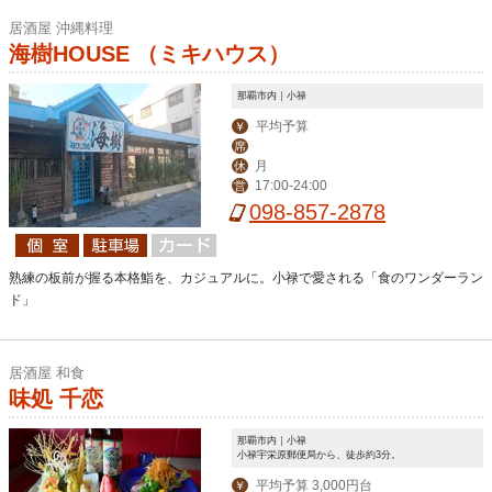
居酒屋 沖縄料理
海樹HOUSE （ミキハウス）
那覇市内｜小禄
平均予算
￥
席
月
休
17:00-24:00
営
098-857-2878
熟練の板前が握る本格鮨を、カジュアルに。小禄で愛される「食のワンダーラン
ド」
居酒屋 和食
味処 千恋
那覇市内｜小禄
小禄宇栄原郵便局から、徒歩約3分。
平均予算 3,000円台
￥