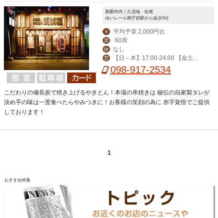
那覇市内｜久茂地・松尾
ゆいレール県庁前駅から徒歩5分
平均予算 2,000円台
￥
60席
席
なし
休
【日～木】17:00-24:00 【金土祝
営
前日】-翌3:00 ※2019年2月より営業
098-917-2534
終了時間の変更がございます、詳細は
Web店舗詳細をご覧ください。
こだわりの備長炭で焼き上げるやきとん！本場の串焼きは 秘伝の自家製タレが
決め手の味は一度食べたらやみつきに！お客様の笑顔の為に 赤字覚悟でご提供
しております！
1
おすすめ特集