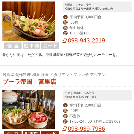
那覇市内｜牧志・安里
松山交差点より一銀通り川沿い徒歩１分
平均予算 3,000円台
￥
65席
席
年中無休
休
18:00-翌1:00
営
098-943-2219
巻かない豚は、ただの豚。沖縄県産豚×新鮮野菜の絶妙なハーモニーを。
居酒屋 創作料理 和食 洋食 イタリアン・フレンチ アジアン
ブーラ帝国 宮里店
中部｜沖縄市・うるま市
沖縄市宮里小学校すぐ近く
平均予算 2,000円台
￥
40席
席
不定休
休
17:00-24：00（料理L.O.23:00）
営
098-939-7986