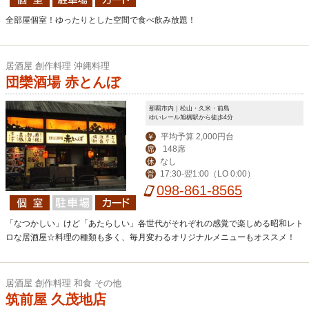
全部屋個室！ゆったりとした空間で食べ飲み放題！
居酒屋 創作料理 沖縄料理
団欒酒場 赤とんぼ
那覇市内｜松山・久米・前島
ゆいレール旭橋駅から徒歩4分
平均予算 2,000円台
￥
148席
席
なし
休
17:30-翌1:00（LO 0:00）
営
098-861-8565
「なつかしい」けど「あたらしい」各世代がそれぞれの感覚で楽しめる昭和レト
ロな居酒屋☆料理の種類も多く、毎月変わるオリジナルメニューもオススメ！
居酒屋 創作料理 和食 その他
筑前屋 久茂地店