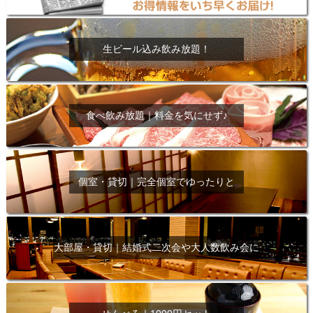
生ビール込み飲み放題！
食べ飲み放題｜料金を気にせず♪
個室・貸切｜完全個室でゆったりと
大部屋・貸切｜結婚式二次会や大人数飲み会に