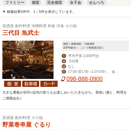
ファミリー
個室
完全個室
女子会
せんべろ
キッズルーム
安い
デート
▼ 検索結果5件中、1～5件を表示しています。
居酒屋 創作料理 沖縄料理 和食 洋食 その他
三代目 魚武士
南部｜南風原町・与那原町
329号線沿い、ニトリ南風原店近く
平均予算 2,000円台
￥
333席
席
なし
休
17:00-翌1:00（LO 0:00）、金土
営
祝前17:00-翌2:00（LO 翌1:00）
098-888-0900
大きな看板が目印♪店内の造りもお楽しみいただきながら、美味い酒と、料理を
ご堪能あれ♪
居酒屋 創作料理 その他
野菜巻串屋 ぐるり