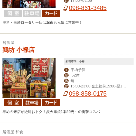
17:00-翌1:00
営
098-861-3485
串角・泉崎ロータリー店は深夜も元気に営業中！
居酒屋
鶏坊 小禄店
那覇市内｜小禄
平均予算
￥
52席
席
無
休
15:00-23:00,金土祝前15:00-翌1:0
営
0
098-858-0175
早めの来店が絶対おトク！炭火串焼1本59円～の衝撃コスパ
居酒屋 和食