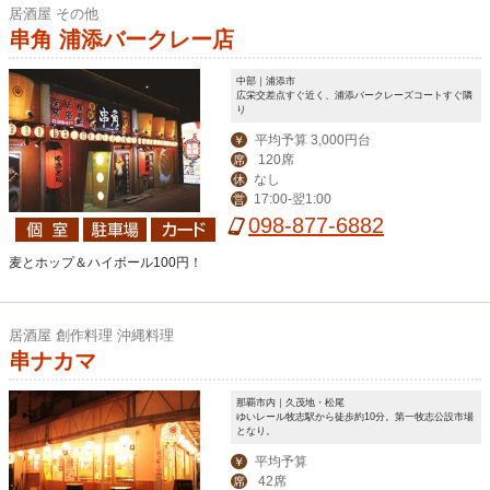
居酒屋 その他
串角 浦添バークレー店
中部｜浦添市
広栄交差点すぐ近く、浦添バークレーズコートすぐ隣
り
平均予算 3,000円台
￥
120席
席
なし
休
17:00-翌1:00
営
098-877-6882
麦とホップ＆ハイボール100円！
居酒屋 創作料理 沖縄料理
串ナカマ
那覇市内｜久茂地・松尾
ゆいレール牧志駅から徒歩約10分。第一牧志公設市場
となり。
平均予算
￥
42席
席