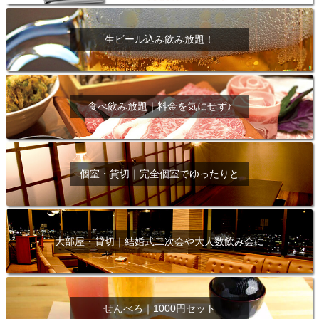
生ビール込み飲み放題！
食べ飲み放題｜料金を気にせず♪
個室・貸切｜完全個室でゆったりと
大部屋・貸切｜結婚式二次会や大人数飲み会に
せんべろ｜1000円セット