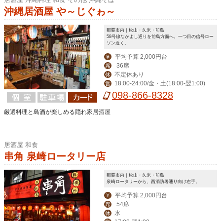
沖縄居酒屋 や～じぐゎ～
那覇市内｜松山・久米・前島
58号線なかよし通りを前島方面へ。一つ目の信号ロー
ソン近く。
平均予算 2,000円台
￥
36席
席
不定休あり
休
18:00-24:00/金・土(18:00-翌1:00)
営
098-866-8328
厳選料理と島酒が楽しめる隠れ家居酒屋
居酒屋 和食
串角 泉崎ロータリー店
那覇市内｜松山・久米・前島
泉崎ロータリーから、西消防署通り向け右手。
平均予算 2,000円台
￥
54席
席
水
休