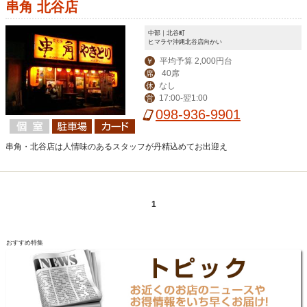
串角 北谷店
中部｜北谷町
ヒマラヤ沖縄北谷店向かい
平均予算 2,000円台
￥
40席
席
なし
休
17:00-翌1:00
営
098-936-9901
串角・北谷店は人情味のあるスタッフが丹精込めてお出迎え
1
おすすめ特集