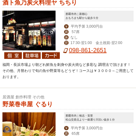
酒ト魚乃炭火料理ヤ ちちり
那覇市内｜新都心
おもろまち駅から徒歩５分
平均予算 3,000円台
￥
57席
席
なし
休
17:30‐翌1:00 金土祝前-翌2:00
営
098-861-2651
福岡・長浜市場より朝どれ鮮魚を刺身や炭火焼など多彩な 調理法で頂けます！
その他、月替わりで旬の魚や野菜等もどうぞ！コースは￥３０００～ご用意して
おります。
居酒屋 創作料理 その他
野菜巻串屋 ぐるり
那覇市内｜牧志・安里
松山交差点より一銀通り川沿い徒歩１分
平均予算 3,000円台
￥
65席
席