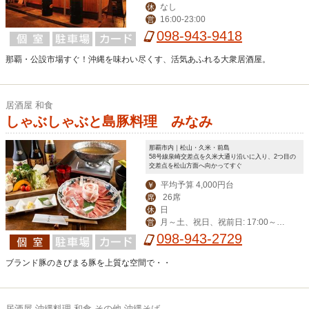
なし
休
16:00-23:00
営
098-943-9418
那覇・公設市場すぐ！沖縄を味わい尽くす、活気あふれる大衆居酒屋。
居酒屋 和食
しゃぶしゃぶと島豚料理 みなみ
那覇市内｜松山・久米・前島
58号線泉崎交差点を久米大通り沿いに入り、2つ目の
交差点を松山方面へ向かってすぐ
平均予算 4,000円台
￥
26席
席
日
休
月～土、祝日、祝前日: 17:00～2
営
3:00 （料理L.O. 22:00 ドリンクL.O. 2
098-943-2729
2:30）
ブランド豚のきびまる豚を上質な空間で・・
居酒屋 沖縄料理 和食 その他 沖縄そば