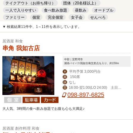
テイクアウト（お持ち帰り）
団体（20名様以上）
一人で入りやすい
食べ飲み放題
昼飲み
オードブル
ファミリー
個室
完全個室
女子会
せんべろ
キッズルーム
安い
デート
▼ 検索結果11件中、1～11件を表示しています。
居酒屋 和食
串角 我如古店
中部｜宜野湾市
浦添バイパス我如古南交差点を入り、約150m
平均予算 3,000円台
￥
150席
席
なし
休
16:00-翌1:00(LO 24:00) 土日祝1
営
5:00-翌1:00(LO 24:00)
098-897-6825
大人気、3時間の食べ飲み放題でお腹も心も大満足♪
居酒屋 創作料理 和食