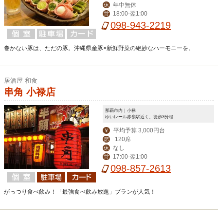
年中無休
休
18:00-翌1:00
営
098-943-2219
巻かない豚は、ただの豚。沖縄県産豚×新鮮野菜の絶妙なハーモニーを。
居酒屋 和食
串角 小禄店
那覇市内｜小禄
ゆいレール赤嶺駅近く。徒歩3分程
平均予算 3,000円台
￥
120席
席
なし
休
17:00-翌1:00
営
098-857-2613
がっつり食べ飲み！「最強食べ飲み放題」プランが人気！