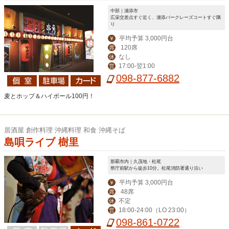
中部｜浦添市
広栄交差点すぐ近く、浦添バークレーズコートすぐ隣
り
平均予算 3,000円台
￥
120席
席
なし
休
17:00-翌1:00
営
098-877-6882
麦とホップ＆ハイボール100円！
居酒屋 創作料理 沖縄料理 和食 沖縄そば
島唄ライブ 樹里
那覇市内｜久茂地・松尾
県庁前駅から徒歩10分。松尾消防署通り沿い
平均予算 3,000円台
￥
48席
席
不定
休
18:00-24:00（LO 23:00）
営
098-861-0722