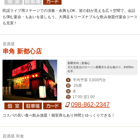
民謡ライブ用ステージでの演奏・余興もOK、皆の顔が見える広々空間で、会話
も弾む宴会・もあいを楽しもう。大満足＆リーズナブルな飲み放題付宴会コース
も充実！
居酒屋
串角 新都心店
那覇市内｜新都心
天久交差点のローソン那覇天久店を曲がり、約650m
右手。
平均予算 3,000円台
￥
25席
席
水
休
17:00-翌1:00
営
098-862-2347
コスパの良い食べ飲み放題！個室席もあり仲間とゆっくりできる！
居酒屋 和食