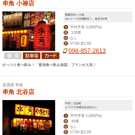
串角 小禄店
那覇市内｜小禄
ゆいレール赤嶺駅近く。徒歩3分程
平均予算 3,000円台
￥
120席
席
なし
休
17:00-翌1:00
営
098-857-2613
がっつり食べ飲み！「最強食べ飲み放題」プランが人気！
居酒屋 和食
串角 北谷店
中部｜北谷町
ヒマラヤ沖縄北谷店向かい
平均予算 2,000円台
￥
40席
席
なし
休
17:00-翌1:00
営