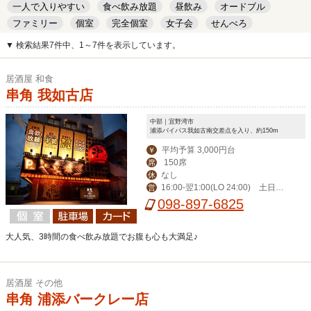
一人で入りやすい
食べ飲み放題
昼飲み
オードブル
ファミリー
個室
完全個室
女子会
せんべろ
キッズルーム
安い
デート
▼ 検索結果7件中、1～7件を表示しています。
居酒屋 和食
串角 我如古店
中部｜宜野湾市
浦添バイパス我如古南交差点を入り、約150m
平均予算 3,000円台
￥
150席
席
なし
休
16:00-翌1:00(LO 24:00) 土日祝1
営
5:00-翌1:00(LO 24:00)
098-897-6825
大人気、3時間の食べ飲み放題でお腹も心も大満足♪
居酒屋 その他
串角 浦添バークレー店