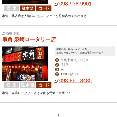
098-936-9901
串角・北谷店は人情味のあるスタッフが丹精込めてお出迎え
居酒屋 和食
串角 泉崎ロータリー店
那覇市内｜松山・久米・前島
泉崎ロータリーから、西消防署通り向け右手。
平均予算 2,000円台
￥
54席
席
水
休
17:00-翌1:00
営
098-861-3485
串角・泉崎ロータリー店は深夜も元気に営業中！
1