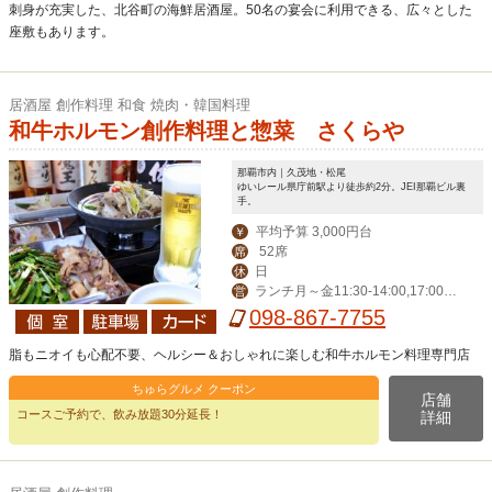
刺身が充実した、北谷町の海鮮居酒屋。50名の宴会に利用できる、広々とした
座敷もあります。
居酒屋 創作料理 和食 焼肉・韓国料理
和牛ホルモン創作料理と惣菜 さくらや
那覇市内｜久茂地・松尾
ゆいレール県庁前駅より徒歩約2分。JEI那覇ビル裏
手。
平均予算 3,000円台
￥
52席
席
日
休
ランチ月～金11:30-14:00,17:00-2
営
4:00（LO 23:00）,祝日17:00-24:00
098-867-7755
（LO 23:00)
脂もニオイも心配不要、ヘルシー＆おしゃれに楽しむ和牛ホルモン料理専門店
ちゅらグルメ クーポン
店舗
コースご予約で、飲み放題30分延長！
詳細