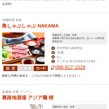
る店内♪
沖縄料理 和食
島しゃぶしゃぶ NAKAMA
那覇市内｜久茂地・松尾
国際通り県庁北口交差点徒歩1分、ゆいレール県庁前
駅徒歩3分
平均予算 4,000円台
￥
92席
席
なし
休
ランチ11:30-15:00(LO 14:00) デ
営
ィナー17:00-24:00(LO 23:00)
098-917-1529
新鮮な沖縄の食材を、こだわりの出汁で堪能してください！
居酒屋 中華 アジアン
裏路地酒場 アジア麺 樹
那覇市内｜牧志・安里