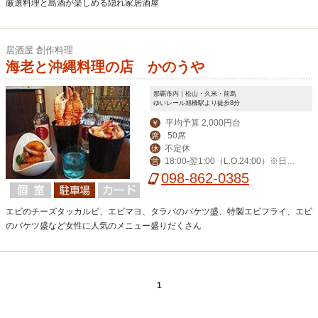
厳選料理と島酒が楽しめる隠れ家居酒屋
居酒屋 創作料理
海老と沖縄料理の店 かのうや
那覇市内｜松山・久米・前島
ゆいレール旭橋駅より徒歩8分
平均予算 2,000円台
￥
50席
席
不定休
休
18:00-翌1:00（L.O.24:00）※日曜
営
は24:00（L.O.23:00）
098-862-0385
エビのチーズタッカルビ、エビマヨ、タラバのバケツ盛、特製エビフライ、エビ
のバケツ盛など女性に人気のメニュー盛りだくさん
1