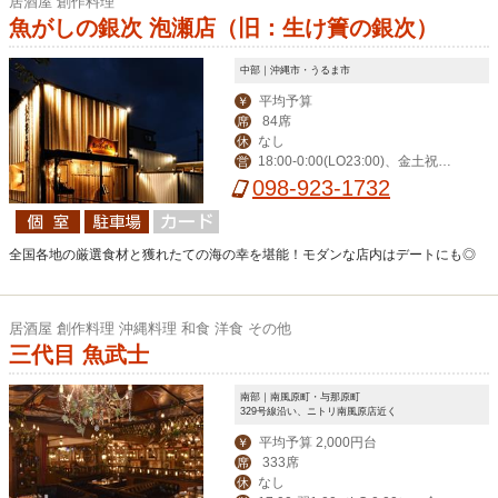
居酒屋 創作料理
魚がしの銀次 泡瀬店（旧：生け簀の銀次）
中部｜沖縄市・うるま市
平均予算
￥
84席
席
なし
休
18:00-0:00(LO23:00)、金土祝前1
営
8:00-1:00(0:00)
098-923-1732
全国各地の厳選食材と獲れたての海の幸を堪能！モダンな店内はデートにも◎
居酒屋 創作料理 沖縄料理 和食 洋食 その他
三代目 魚武士
南部｜南風原町・与那原町
329号線沿い、ニトリ南風原店近く
平均予算 2,000円台
￥
333席
席
なし
休