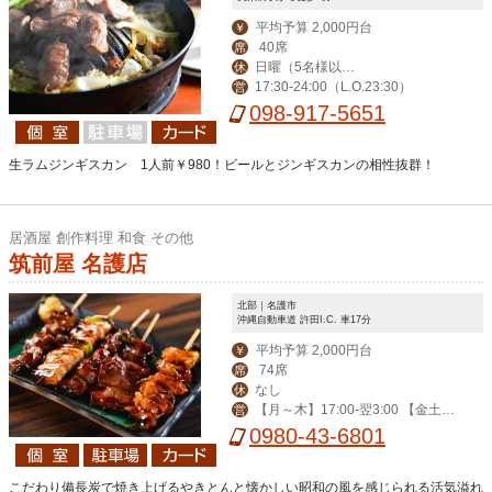
平均予算 2,000円台
￥
40席
席
日曜（5名様以上
休
17:30-24:00（L.O.23:30）
営
のご予約で営業）・
098-917-5651
年末年始（12月30日
～1月4日）
生ラムジンギスカン 1人前￥980！ビールとジンギスカンの相性抜群！
居酒屋 創作料理 和食 その他
筑前屋 名護店
北部｜名護市
沖縄自動車道 許田I.C. 車17分
平均予算 2,000円台
￥
74席
席
なし
休
【月～木】17:00-翌3:00 【金土日
営
祝前】 17:00-翌5:00
0980-43-6801
こだわり備長炭で焼き上げるやきとんと懐かしい昭和の風を感じられる活気溢れ