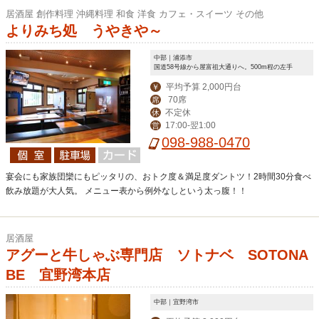
居酒屋 創作料理 沖縄料理 和食 洋食 カフェ・スイーツ その他
よりみち処 うやきや～
中部｜浦添市
国道58号線から屋富祖大通りへ。500m程の左手
平均予算 2,000円台
￥
70席
席
不定休
休
17:00-翌1:00
営
098-988-0470
宴会にも家族団欒にもピッタリの、おトク度＆満足度ダントツ！2時間30分食べ
飲み放題が大人気。 メニュー表から例外なしという太っ腹！！
居酒屋
アグーと牛しゃぶ専門店 ソトナベ SOTONA
BE 宜野湾本店
中部｜宜野湾市