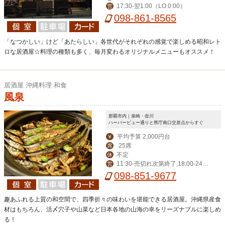
17:30-翌1:00（LO 0:00）
営
098-861-8565
「なつかしい」けど「あたらしい」各世代がそれぞれの感覚で楽しめる昭和レト
ロな居酒屋☆料理の種類も多く、毎月変わるオリジナルメニューもオススメ！
居酒屋 沖縄料理 和食
風泉
那覇市内｜泉崎・壺川
ハーバービュー通りと県庁南口交差点からすぐ
平均予算 2,000円台
￥
25席
席
不定
休
11:30-売切れ次第終了,18:00-24:0
営
0（LO 23:30）
098-851-9677
趣あふれる上質の和空間で、四季折々の味わいを堪能できる居酒屋。沖縄県産食
材はもちろん、活〆穴子や山菜など日本各地の山海の幸をリーズナブルに楽しめ
る！