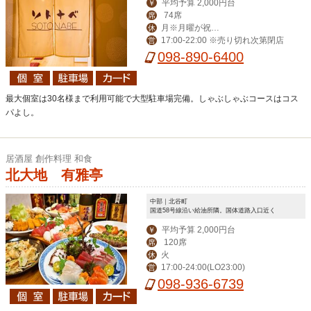
平均予算 2,000円台
￥
74席
席
月※月曜が祝日
休
17:00-22:00 ※売り切れ次第閉店
営
の場合は火曜が定休
098-890-6400
最大個室は30名様まで利用可能で大型駐車場完備。しゃぶしゃぶコースはコス
パよし。
居酒屋 創作料理 和食
北大地 有雅亭
中部｜北谷町
国道58号線沿い給油所隣。国体道路入口近く
平均予算 2,000円台
￥
120席
席
火
休
17:00-24:00(LO23:00)
営
098-936-6739