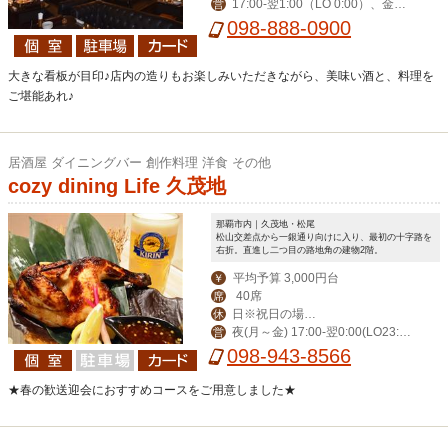
17:00-翌1:00（LO 0:00）、金土
営
祝前17:00-翌2:00（LO 翌1:00）
098-888-0900
大きな看板が目印♪店内の造りもお楽しみいただきながら、美味い酒と、料理を
ご堪能あれ♪
居酒屋 ダイニングバー 創作料理 洋食 その他
cozy dining Life 久茂地
那覇市内｜久茂地・松尾
松山交差点から一銀通り向けに入り、最初の十字路を
右折。直進し二つ目の路地角の建物2階。
平均予算 3,000円台
￥
40席
席
日※祝日の場合
休
夜(月～金) 17:00-翌0:00(LO23:3
営
営業。月曜振替休。
0) (土)-翌1:00(LO翌0:30) 昼(月～金) 1
098-943-8566
1:30-14:00(LO13:30)
★春の歓送迎会におすすめコースをご用意しました★