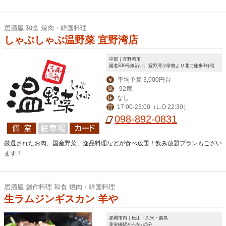
居酒屋 和食 焼肉・韓国料理
しゃぶしゃぶ温野菜 宜野湾店
中部｜宜野湾市
国道330号線沿い。宜野湾小学校より北に徒歩3分程
平均予算 3,000円台
￥
92席
席
なし
休
17:00-23:00（L.O 22:30）
営
098-892-0831
厳選されたお肉、国産野菜、逸品料理などが食べ放題！飲み放題プランもござい
ます！
居酒屋 創作料理 和食 焼肉・韓国料理
生ラムジンギスカン 羊や
那覇市内｜松山・久米・前島
美栄橋駅から徒歩5分