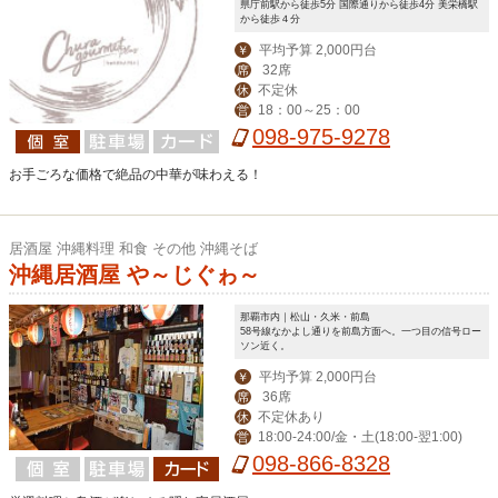
県庁前駅から徒歩5分 国際通りから徒歩4分 美栄橋駅
から徒歩４分
平均予算 2,000円台
￥
32席
席
不定休
休
18：00～25：00
営
098-975-9278
お手ごろな価格で絶品の中華が味わえる！
居酒屋 沖縄料理 和食 その他 沖縄そば
沖縄居酒屋 や～じぐゎ～
那覇市内｜松山・久米・前島
58号線なかよし通りを前島方面へ。一つ目の信号ロー
ソン近く。
平均予算 2,000円台
￥
36席
席
不定休あり
休
18:00-24:00/金・土(18:00-翌1:00)
営
098-866-8328