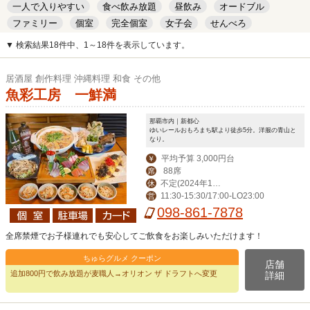
一人で入りやすい
食べ飲み放題
昼飲み
オードブル
ファミリー
個室
完全個室
女子会
せんべろ
キッズルーム
安い
デート
▼ 検索結果18件中、1～18件を表示しています。
居酒屋 創作料理 沖縄料理 和食 その他
魚彩工房 一鮮満
那覇市内｜新都心
ゆいレールおもろまち駅より徒歩5分。洋服の青山と
なり。
平均予算 3,000円台
￥
88席
席
不定(2024年12
休
11:30-15:30/17:00-LO23:00
営
月31日はお休み,202
098-861-7878
5年1月1日はランチ
のみお休み)
全席禁煙でお子様連れでも安心してご飲食をお楽しみいただけます！
ちゅらグルメ クーポン
店舗
追加800円で飲み放題が麦職人→オリオン ザ ドラフトへ変更
詳細