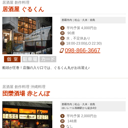
居酒屋 創作料理
居酒屋 ぐるくん
那覇市内｜松山・久米・前島
平均予算 4,000円台
￥
90席
席
水，不定休あり
休
18:00-23:00(LO 22:30)
営
098-866-3667
船頭が圧巻！店舗の入り口では、ぐるくん丸がお出迎え♪
居酒屋 創作料理 沖縄料理
団欒酒場 赤とんぼ
那覇市内｜松山・久米・前島
ゆいレール旭橋駅から徒歩4分
平均予算 2,000円台
￥
148席
席
なし
休