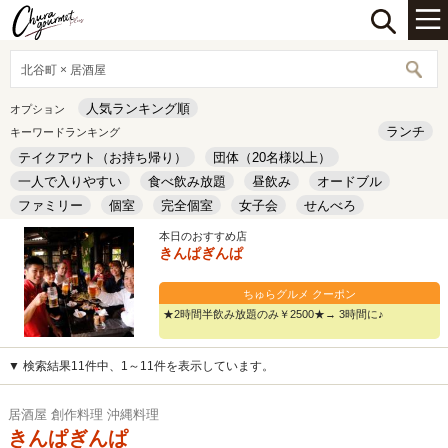
北谷町 × 居酒屋
人気ランキング順
オプション
ランチ
キーワードランキング
テイクアウト（お持ち帰り）
団体（20名様以上）
一人で入りやすい
食べ飲み放題
昼飲み
オードブル
ファミリー
個室
完全個室
女子会
せんべろ
キッズルーム
安い
デート
本日のおすすめ店
きんぱぎんぱ
ちゅらグルメ クーポン
★2時間半飲み放題のみ￥2500★→ 3時間に♪
▼ 検索結果11件中、1～11件を表示しています。
居酒屋 創作料理 沖縄料理
きんぱぎんぱ