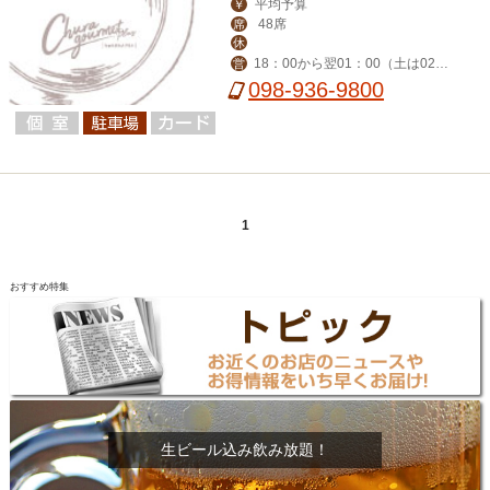
平均予算
￥
48席
席
休
18：00から翌01：00（土は02：
営
00まで）
098-936-9800
1
おすすめ特集
生ビール込み飲み放題！