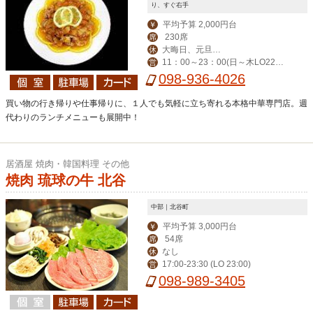
り、すぐ右手
平均予算 2,000円台
￥
230席
席
大晦日、元旦、
休
11：00～23：00(日～木LO22：0
営
旧盆、10月最終火曜
0、金土LO22:30)、ランチ月～土11：
098-936-4026
日
00～14：30
買い物の行き帰りや仕事帰りに、１人でも気軽に立ち寄れる本格中華専門店。週
代わりのランチメニューも展開中！
居酒屋 焼肉・韓国料理 その他
焼肉 琉球の牛 北谷
中部｜北谷町
平均予算 3,000円台
￥
54席
席
なし
休
17:00-23:30 (LO 23:00)
営
098-989-3405