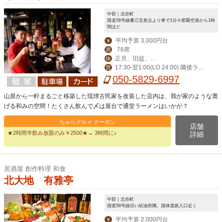
中部｜北谷町
国道58号線桑江交差点より車で1分※那覇空港から1時
間ほど
平均予算 3,000円台
￥
78席
席
正月、旧盆、第
休
17:30-翌1:00(LO 24:00) 隣接ラー
営
ニ水曜日
メン屋(LO 24:00)
050-5829-6997
山原から一軒まるごと移築した琉球古民家を改装した店内は、我が家のような寛
げる和みの空間！たくさん飲んで〆は屋台で通堂ラーメンはいかが？
ちゅらグルメ クーポン
店舗
★2時間半飲み放題のみ￥2500★→ 3時間に♪
詳細
居酒屋 創作料理 和食
北大地 有雅亭
中部｜北谷町
国道58号線沿い給油所隣。国体道路入口近く
平均予算 2,000円台
￥