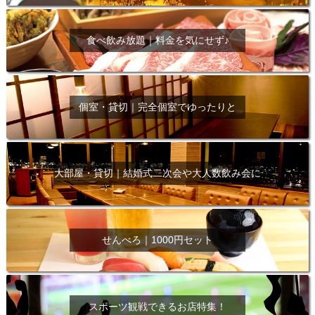
食べ飲み放題｜料金を気にせず♪
個室・貸切｜完全個室でゆったりと
大部屋・貸切｜結婚式二次会や大人数飲み会に
せんべろ｜1000円セット
スポーツ観戦できるお店特集！