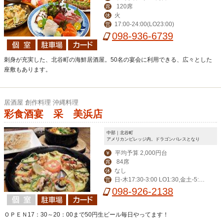
120席
席
火
休
17:00-24:00(LO23:00)
営
098-936-6739
刺身が充実した、北谷町の海鮮居酒屋。50名の宴会に利用できる、広々とした
座敷もあります。
居酒屋 創作料理 沖縄料理
彩食酒宴 采 美浜店
中部｜北谷町
アメリカンビレッジ内。ドラゴンパレスとなり
平均予算 2,000円台
￥
84席
席
なし
休
日-木17:30-3:00 LO1:30,金土-5:0
営
0 LO3:30
098-926-2138
ＯＰＥＮ17：30～20：00まで50円生ビール毎日やってます！