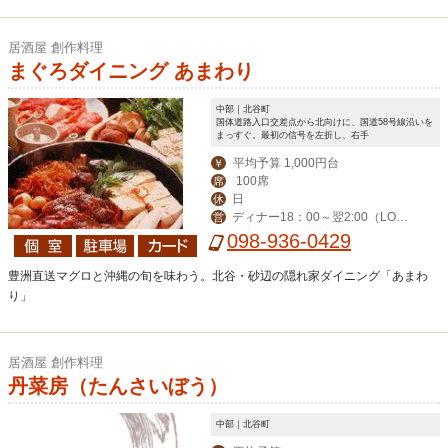
居酒屋 創作料理
まぐろダイニング あまわり
中部｜北谷町
国体道路入口交差点から北向けに、国道58号線沿いを
まっすぐ。最初の信号を左折し、右手
平均予算 1,000円台
￥
100席
席
日
休
ディナー18：00～翌2:00（LOフ
営
ード翌1:00、ドリンク翌1:45）
098-936-0429
豊洲直送マグロと沖縄の旬を味わう。北谷・砂辺の隠れ家ダイニング「あまわ
り」
居酒屋 創作料理
丹菜房（たんさいぼう）
中部｜北谷町