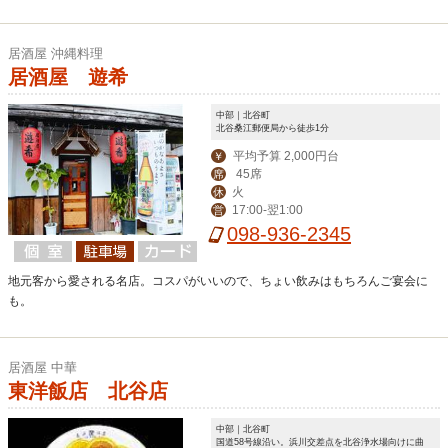
居酒屋 沖縄料理
居酒屋 遊希
中部｜北谷町
北谷桑江郵便局から徒歩1分
平均予算 2,000円台
￥
45席
席
火
休
17:00-翌1:00
営
098-936-2345
地元客から愛される名店。コスパがいいので、ちょい飲みはもちろんご宴会に
も。
居酒屋 中華
東洋飯店 北谷店
中部｜北谷町
国道58号線沿い。浜川交差点を北谷浄水場向けに曲