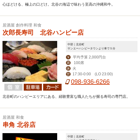
心ほどける、極上の口どけ。北谷の海辺で味わう至高の沖縄和牛。
居酒屋 創作料理 和食
次郎長寿司 北谷ハンビー店
中部｜北谷町
サンエーハンビータウンより車で５分
平均予算 2,000円台
￥
100席
席
火
休
17:30-0:00 (LO 23:00)
営
098-936-6266
北谷町のハンビーエリアにある、経験豊富な職人たちが握る寿司の専門店。
居酒屋 和食
串角 北谷店
中部｜北谷町