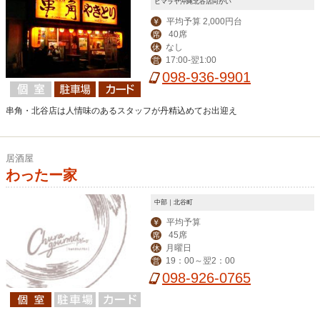
ヒマラヤ沖縄北谷店向かい
平均予算 2,000円台
￥
40席
席
なし
休
17:00-翌1:00
営
098-936-9901
串角・北谷店は人情味のあるスタッフが丹精込めてお出迎え
居酒屋
わったー家
中部｜北谷町
平均予算
￥
45席
席
月曜日
休
19：00～翌2：00
営
098-926-0765