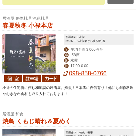
居酒屋 創作料理 沖縄料理
春夏秋冬 小禄本店
那覇市内｜小禄
ゆいレール小禄駅から徒歩5分程
平均予算 3,000円台
￥
58席
席
水曜
休
17:00-0:00
営
098-858-0766
小禄の住宅街に佇む和風調の居酒屋。鮮魚！日本酒に自信有り！他にも創作料理
やおきなわ食材も取り入れております！
居酒屋 和食
焼鳥 くもじ晴れ＆夏めく
那覇市内｜牧志・安里