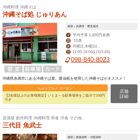
沖縄料理 沖縄そば
沖縄そば処 じゅりあん
南部｜糸満市・豊見城市
平均予算 1,000円未満
￥
15席
席
月曜日,木曜日(祝
休
11:00-16:00(LO15:45)
営
日の場合は営業,翌日
098-840-8023
休み),不定休有り
沖縄県糸満市にある沖縄そば屋。醤油糀を使用した沖縄そばがオススメ！
ちゅらグルメ クーポン
店舗
【2名様以上のお客様限定】いとま～る駐車場券をご提示で100円
詳細
引き
居酒屋 創作料理 沖縄料理 和食 洋食 その他
三代目 魚武士
南部｜南風原町・与那原町