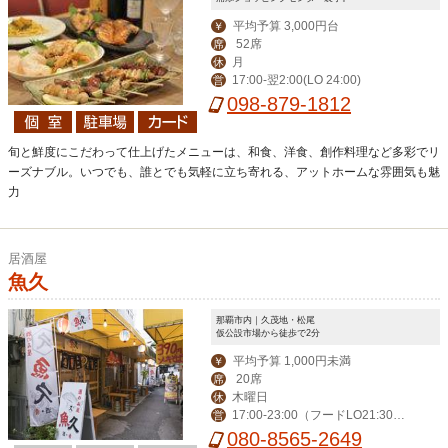
平均予算 3,000円台
￥
52席
席
月
休
17:00-翌2:00(LO 24:00)
営
098-879-1812
旬と鮮度にこだわって仕上げたメニューは、和食、洋食、創作料理など多彩でリ
ーズナブル。いつでも、誰とでも気軽に立ち寄れる、アットホームな雰囲気も魅
力
居酒屋
魚久
那覇市内｜久茂地・松尾
仮公設市場から徒歩で2分
平均予算 1,000円未満
￥
20席
席
木曜日
休
17:00-23:00（フードLO21:30・
営
ドリンク22：30）金・土17:00-24:00
080-8565-2649