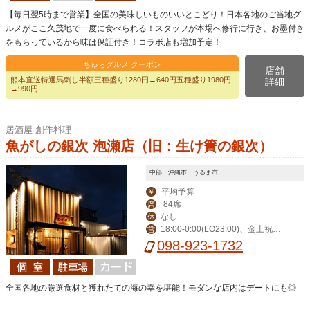
【毎日翌5時まで営業】全国の美味しいものいいとこどり！日本各地のご当地グ
ルメがここ久茂地で一度に食べられる！スタッフが本場へ修行に行き、お墨付き
をもらっているから味は保証付き！コラボ店も増加予定！
ちゅらグルメ クーポン
店舗
熊本直送特選馬刺し半額三種盛り1280円→640円五種盛り1980円
詳細
→990円
居酒屋 創作料理
魚がしの銀次 泡瀬店（旧：生け簀の銀次）
中部｜沖縄市・うるま市
平均予算
￥
84席
席
なし
休
18:00-0:00(LO23:00)、金土祝前1
営
8:00-1:00(0:00)
098-923-1732
全国各地の厳選食材と獲れたての海の幸を堪能！モダンな店内はデートにも◎