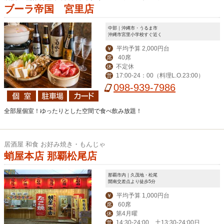
ブーラ帝国 宮里店
中部｜沖縄市・うるま市
沖縄市宮里小学校すぐ近く
平均予算 2,000円台
￥
40席
席
不定休
休
17:00-24：00（料理L.O.23:00）
営
098-939-7986
全部屋個室！ゆったりとした空間で食べ飲み放題！
居酒屋 和食 お好み焼き・もんじゃ
蛸屋本店 那覇松尾店
那覇市内｜久茂地・松尾
開南交差点より徒歩5分
平均予算 1,000円台
￥
60席
席
第4月曜
休
14:30-24:00、土13:30-24:00日1
営