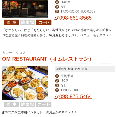
148席
席
なし
休
17:30-翌1:00（LO 0:00）
営
098-861-8565
「なつかしい」けど「あたらしい」各世代がそれぞれの感覚で楽しめる昭和レト
ロな居酒屋☆料理の種類も多く、毎月変わるオリジナルメニューもオススメ！
カレー・タコス
OM RESTAURANT（オムレストラン）
那覇市内｜松山・久米・前島
平均予算
￥
30席
席
なし
休
11:00-22:00
営
098-975-5464
那覇市久米に本格インドカレーのお店がＯＰＥＮ！！