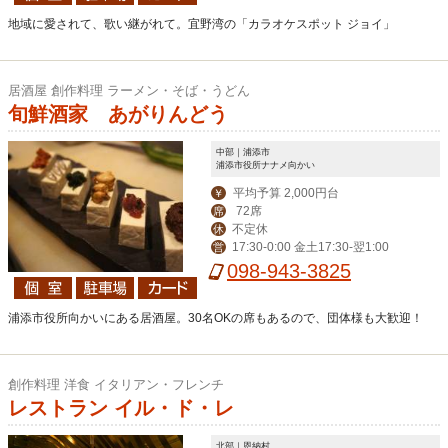
地域に愛されて、歌い継がれて。宜野湾の「カラオケスポット ジョイ」
居酒屋 創作料理 ラーメン・そば・うどん
旬鮮酒家 あがりんどう
中部｜浦添市
浦添市役所ナナメ向かい
平均予算 2,000円台
￥
72席
席
不定休
休
17:30-0:00 金土17:30-翌1:00
営
098-943-3825
浦添市役所向かいにある居酒屋。30名OKの席もあるので、団体様も大歓迎！
創作料理 洋食 イタリアン・フレンチ
レストラン イル・ド・レ
北部｜恩納村