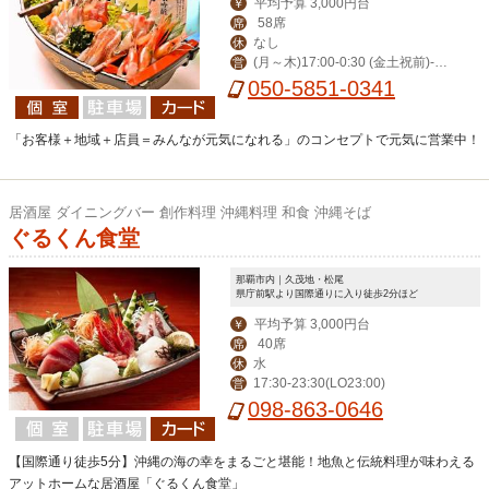
平均予算 3,000円台
￥
58席
席
なし
休
(月～木)17:00-0:30 (金土祝前)‐翌
営
1:00(日)‐0:00
050-5851-0341
「お客様＋地域＋店員＝みんなが元気になれる」のコンセプトで元気に営業中！
居酒屋 ダイニングバー 創作料理 沖縄料理 和食 沖縄そば
ぐるくん食堂
那覇市内｜久茂地・松尾
県庁前駅より国際通りに入り徒歩2分ほど
平均予算 3,000円台
￥
40席
席
水
休
17:30-23:30(LO23:00)
営
098-863-0646
【国際通り徒歩5分】沖縄の海の幸をまるごと堪能！地魚と伝統料理が味わえる
アットホームな居酒屋「ぐるくん食堂」