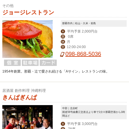
その他
ジョージレストラン
那覇市内｜松山・久米・前島
平均予算 2,000円台
￥
0席
席
月
休
12:00-24:00
営
098-868-5036
1954年創業。那覇・辻で愛され続ける「Aサイン」レストランの味。
居酒屋 創作料理 沖縄料理
きんぱぎんぱ
中部｜北谷町
国道58号線桑江交差点より車で1分※那覇空港から1時
間ほど
平均予算 3,000円台
￥
78席
席