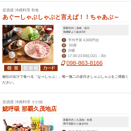
居酒屋 沖縄料理 和食
あぐーしゃぶしゃぶと言えば！！ちゃあぶ～
那覇市内｜泉崎・壺川
旭橋駅より徒歩3分
平均予算 4,000円台
￥
50席
席
月曜
休
17:30-23:00(LO21：30)
営
098-863-8166
秘伝の出汁で食べる「なべしゃぶ」。唯一無二の皮付きしゃぶしゃぶをご堪能く
ださい。
居酒屋 沖縄料理 その他
鰓呼吸 那覇久茂地店
那覇市内｜久茂地・松尾
県庁前駅から徒歩4分