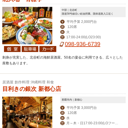
中部｜北谷町
国道58号線沿い給油所隣。国体道路入口近く
平均予算 2,000円台
￥
120席
席
火
休
17:00-24:00(LO23:00)
営
098-936-6739
刺身が充実した、北谷町の海鮮居酒屋。50名の宴会に利用できる、広々とした
座敷もあります。
居酒屋 創作料理 沖縄料理 和食
目利きの銀次 新都心店
那覇市内｜新都心
平均予算 3,000円台
￥
120席
席
水
休
月～木・日17:00-23:00(LOフード
営