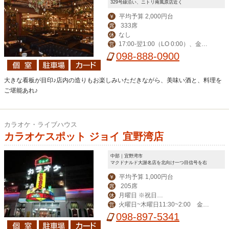
329号線沿い、ニトリ南風原店近く
平均予算 2,000円台
￥
333席
席
なし
休
17:00-翌1:00（LO 0:00）、金土
営
祝前17:00-翌2:00（LO 翌1:00）
098-888-0900
大きな看板が目印♪店内の造りもお楽しみいただきながら、美味い酒と、料理を
ご堪能あれ♪
カラオケ・ライブハウス
カラオケスポット ジョイ 宜野湾店
中部｜宜野湾市
マクドナルド大謝名店を北向け一つ目信号を右
平均予算 1,000円台
￥
205席
席
月曜日 ※祝日、
休
火曜日~木曜日11:30~2:00 金曜
営
祝前日は営業
日11:30~3:00 土曜日11:00~4:00 日
098-897-5341
曜日・祝日11:00~2:00