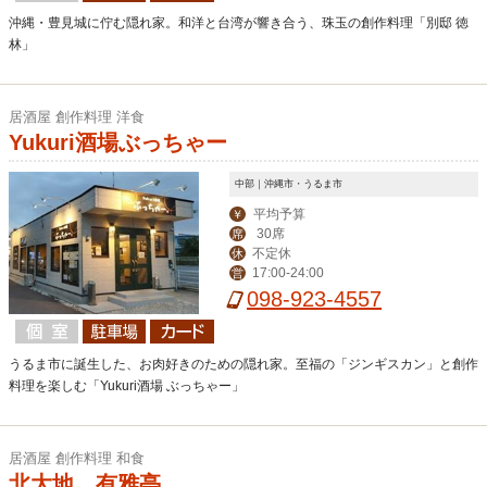
沖縄・豊見城に佇む隠れ家。和洋と台湾が響き合う、珠玉の創作料理「別邸 徳
林」
居酒屋 創作料理 洋食
Yukuri酒場ぶっちゃー
中部｜沖縄市・うるま市
平均予算
￥
30席
席
不定休
休
17:00-24:00
営
098-923-4557
うるま市に誕生した、お肉好きのための隠れ家。至福の「ジンギスカン」と創作
料理を楽しむ「Yukuri酒場 ぶっちゃー」
居酒屋 創作料理 和食
北大地 有雅亭