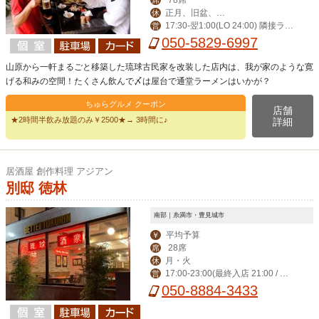
正月、旧盆、第
休
17:30-翌1:00(LO 24:00) 隣接ラー
営
ニ水曜日
メン屋(LO 24:00)
050-5829-6997
山原から一軒まるごと移築した琉球古民家を改装した店内は、我が家のような寛
げる和みの空間！たくさん飲んで〆は屋台で通堂ラーメンはいかが？
ちゅらグルメ クーポン
店舗
★2時間半飲み放題のみ￥2500★→ 3時間に♪
詳細
居酒屋 創作料理 アジアン
別邸 徳林
南部｜糸満市・豊見城市
平均予算
￥
28席
席
月・火
休
17:00-23:00(最終入店 21:00 / フ
営
ードLO22:00)
050-8884-3433