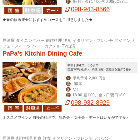
夜(月～金) 17:00-翌0:00(LO23:3
営
営業。月曜振替休。
0) (土)-翌1:00(LO翌0:30) 昼(月～金) 1
098-943-8566
1:30-14:00(LO13:30)
★春の歓送迎会におすすめコースをご用意しました★
居酒屋 ダイニングバー 創作料理 洋食 イタリアン・フレンチ アジアン カ
フェ・スイーツ バー・カクテル TV出演
PaPa’s Kitchin Dining Cafe
中部｜沖縄市・うるま市
国道329号線沿い、高原（南）交差点を過ぎて左手
平均予算 2,000円台
￥
60席
席
なし
休
18:00‐翌1:00、金～日/祝日18:00-
営
翌2:00
098-932-8929
オススメワインと自慢の料理で、飲み会・女子会・デートはいかがですか♪
居酒屋 創作料理 和食 洋食 イタリアン・フレンチ アジアン