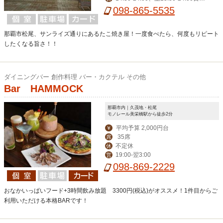
3:30-22:00※なくなり次第終了
098-865-5535
那覇市松尾、サンライズ通りにあるたこ焼き屋！一度食べたら、何度もリピート
したくなる旨さ！！
ダイニングバー 創作料理 バー・カクテル その他
Bar HAMMOCK
那覇市内｜久茂地・松尾
モノレール美栄橋駅から徒歩2分
平均予算 2,000円台
￥
35席
席
不定休
休
19:00-翌3:00
営
098-869-2229
おなかいっぱいフード+3時間飲み放題 3300円(税込)がオススメ！1件目からご
利用いただける本格BARです！