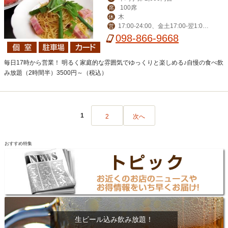
100席
席
木
休
17:00-24:00、金土17:00-翌1:0
営
0、日17:00-23:00
098-866-9668
毎日17時から営業！ 明るく家庭的な雰囲気でゆっくりと楽しめる♪自慢の食べ飲
み放題（2時間半）3500円～（税込）
1
2
次へ
おすすめ特集
生ビール込み飲み放題！