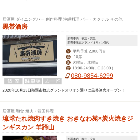
居酒屋 ダイニングバー 創作料理 沖縄料理 バー・カクテル その他
黒帯酒房
那覇市内｜牧志・安里
那覇市牧志グランドオリオン通り
平均予算 2,000円台
￥
10席
席
火曜日、木曜日
休
18:00-24:00(L.O.23:00 )
営
080-9854-6299
2020年10月23日那覇市牧志グランドオリオン通りに黒帯酒房オープン！
居酒屋 和食 焼肉・韓国料理
琉球たれ焼肉すき焼き おきなわ苑×炭火焼きジ
ンギスカン 羊蹄山
那覇市内｜牧志・安里