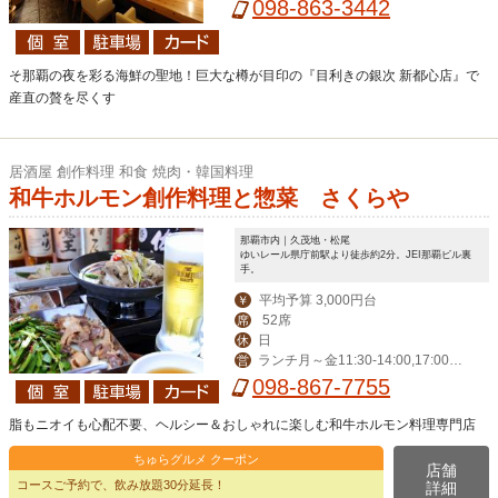
22:00/ドリンク22:30)、金・土17:00-
098-863-3442
0:00(LOフード23:00/ドリンク23:30)
そ那覇の夜を彩る海鮮の聖地！巨大な樽が目印の『目利きの銀次 新都心店』で
産直の贅を尽くす
居酒屋 創作料理 和食 焼肉・韓国料理
和牛ホルモン創作料理と惣菜 さくらや
那覇市内｜久茂地・松尾
ゆいレール県庁前駅より徒歩約2分。JEI那覇ビル裏
手。
平均予算 3,000円台
￥
52席
席
日
休
ランチ月～金11:30-14:00,17:00-2
営
4:00（LO 23:00）,祝日17:00-24:00
098-867-7755
（LO 23:00)
脂もニオイも心配不要、ヘルシー＆おしゃれに楽しむ和牛ホルモン料理専門店
ちゅらグルメ クーポン
店舗
コースご予約で、飲み放題30分延長！
詳細