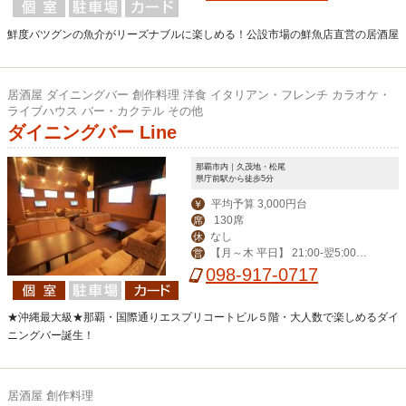
（フードLO22:30・ドリンク23：3
0）
鮮度バツグンの魚介がリーズナブルに楽しめる！公設市場の鮮魚店直営の居酒屋
居酒屋 ダイニングバー 創作料理 洋食 イタリアン・フレンチ カラオケ・
ライブハウス バー・カクテル その他
ダイニングバー Line
那覇市内｜久茂地・松尾
県庁前駅から徒歩5分
平均予算 3,000円台
￥
130席
席
なし
休
【月～木 平日】 21:00-翌5:00
営
【その他】19:00-翌6:00
098-917-0717
★沖縄最大級★那覇・国際通りエスプリコートビル５階・大人数で楽しめるダイ
ニングバー誕生！
居酒屋 創作料理