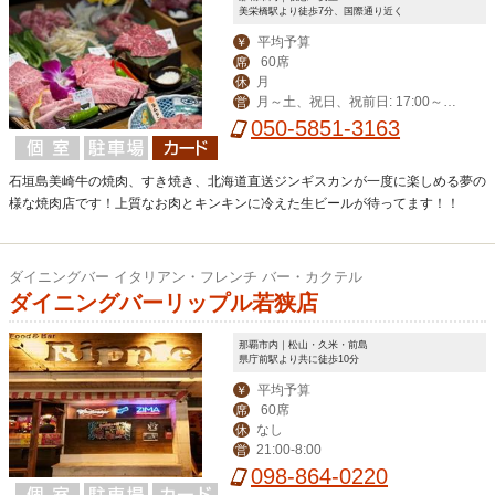
美栄橋駅より徒歩7分、国際通り近く
平均予算
￥
60席
席
月
休
月～土、祝日、祝前日: 17:00～翌
営
0:00 （料理L.O. 23:00 ドリンクL.O.2
050-5851-3163
3:30）
石垣島美崎牛の焼肉、すき焼き、北海道直送ジンギスカンが一度に楽しめる夢の
様な焼肉店です！上質なお肉とキンキンに冷えた生ビールが待ってます！！
ダイニングバー イタリアン・フレンチ バー・カクテル
ダイニングバーリップル若狭店
那覇市内｜松山・久米・前島
県庁前駅より共に徒歩10分
平均予算
￥
60席
席
なし
休
21:00-8:00
営
098-864-0220