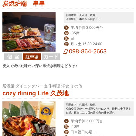
炭焼炉端 串串
那覇市内｜久茂地・松尾
琉球銀行・本店から徒歩2分
平均予算 3,000円台
￥
35席
席
日
休
月～土 15:30-24:00
営
098-864-2663
炭火で焼いた味わい深い串焼き料理をどうぞ♪
居酒屋 ダイニングバー 創作料理 洋食 その他
cozy dining Life 久茂地
那覇市内｜久茂地・松尾
松山交差点から一銀通り向けに入り、最初の十字路を
右折。直進し二つ目の路地角の建物2階。
平均予算 3,000円台
￥
40席
席
日※祝日の場合
休