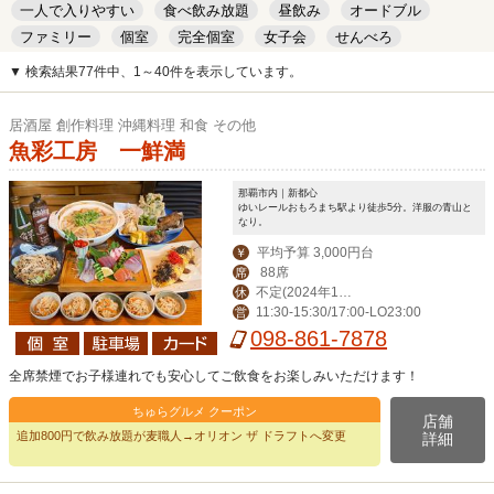
一人で入りやすい
食べ飲み放題
昼飲み
オードブル
ファミリー
個室
完全個室
女子会
せんべろ
キッズルーム
安い
デート
▼ 検索結果77件中、1～40件を表示しています。
居酒屋 創作料理 沖縄料理 和食 その他
魚彩工房 一鮮満
那覇市内｜新都心
ゆいレールおもろまち駅より徒歩5分。洋服の青山と
なり。
平均予算 3,000円台
￥
88席
席
不定(2024年12
休
11:30-15:30/17:00-LO23:00
営
月31日はお休み,202
098-861-7878
5年1月1日はランチ
のみお休み)
全席禁煙でお子様連れでも安心してご飲食をお楽しみいただけます！
ちゅらグルメ クーポン
店舗
追加800円で飲み放題が麦職人→オリオン ザ ドラフトへ変更
詳細