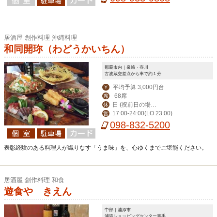
居酒屋 創作料理 沖縄料理
和同開珎（わどうかいちん）
那覇市内｜泉崎・壺川
古波蔵交差点から車で約１分
平均予算 3,000円台
￥
68席
席
日 (祝前日の場合
休
17:00-24:00(LO 23:00)
営
は営業、翌日休み)
098-832-5200
表彰経験のある料理人が織りなす「うま味」を、心ゆくまでご堪能ください。
居酒屋 創作料理 和食
遊食や きえん
中部｜浦添市
浦添ショッピングセンター裏手。