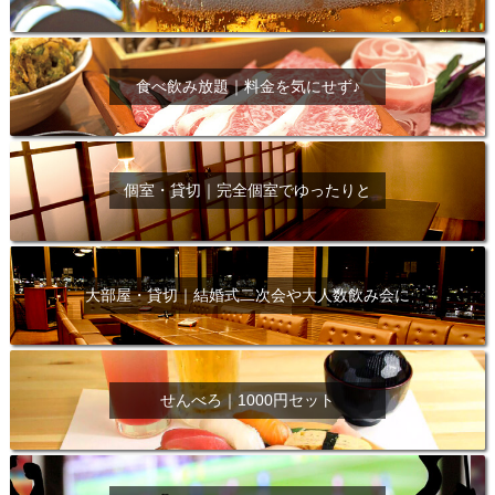
食べ飲み放題｜料金を気にせず♪
個室・貸切｜完全個室でゆったりと
大部屋・貸切｜結婚式二次会や大人数飲み会に
せんべろ｜1000円セット