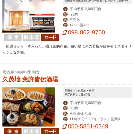
国際通り松尾交差点から一銀通りに向かって徒歩4分
平均予算 2,000円台
￥
22席
席
不定休
休
17:00-翌4:00
営
098-862-9700
一銀通りから一本入った、隠れ家的存在。白い壁に赤の看板が目を引くスタイリ
ッシュな外観。
居酒屋 沖縄料理 和食
久茂地 免許皆伝酒場
那覇市内｜久茂地・松尾
県庁前駅より徒歩3分
平均予算 2,000円台
￥
48席
席
日※連休の場合
休
11時30分〜20時（ランチ営業&昼
営
は翌日
飲み対応）
050-5851-0349