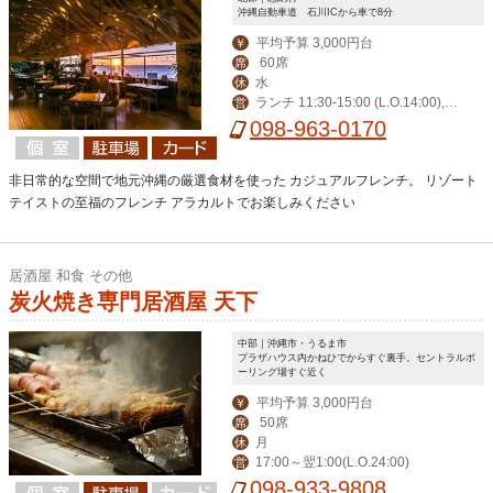
沖縄自動車道 石川ICから車で8分
平均予算 3,000円台
￥
60席
席
水
休
ランチ 11:30-15:00 (L.O.14:00),デ
営
ィナー 17:30-23:00 (L.O.21:00)
098-963-0170
非日常的な空間で地元沖縄の厳選食材を使った カジュアルフレンチ。 リゾート
テイストの至福のフレンチ アラカルトでお楽しみください
居酒屋 和食 その他
炭火焼き専門居酒屋 天下
中部｜沖縄市・うるま市
プラザハウス内かねひでからすぐ裏手。セントラルボ
ーリング場すぐ近く
平均予算 3,000円台
￥
50席
席
月
休
17:00～翌1:00(L.O.24:00)
営
098-933-9808