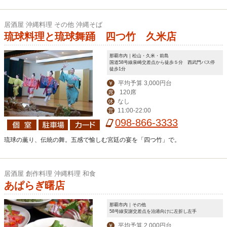
居酒屋 沖縄料理 その他 沖縄そば
琉球料理と琉球舞踊 四つ竹 久米店
那覇市内｜松山・久米・前島
国道58号線泉崎交差点から徒歩５分 西武門バス停
徒歩1分
平均予算 3,000円台
￥
120席
席
なし
休
11:00-22:00
営
098-866-3333
琉球の薫り、伝統の舞。五感で愉しむ宮廷の宴を「四つ竹」で。
居酒屋 創作料理 沖縄料理 和食
あぱらぎ曙店
那覇市内｜その他
58号線安謝交差点を泊港向けに左折し左手
平均予算 2,000円台
￥