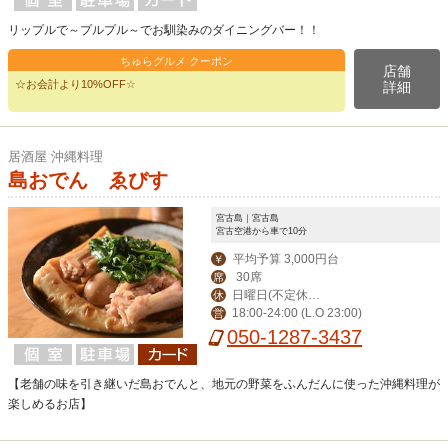
リップルで～プルプル～でお馴染みのダイニングバー！！
ちゅらグルメ クーポン
店舗
☆お会計より10%OFF☆
詳細
居酒屋 沖縄料理
島おでん ゑびす
宮古島｜宮古島
宮古空港から車で10分
平均予算 3,000円台
￥
30席
席
日曜日(不定休あ
休
18:00-24:00 (L.O 23:00)
営
り)
050-1287-3437
【老舗の味を引き継いだ島おでんと、地元の野菜をふんだんに使った沖縄料理が
楽しめるお店】