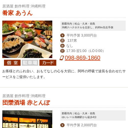
居酒屋 創作料理 沖縄料理
肴家 あうん
那覇市内｜松山・久米・前島
沖縄ナハナホテルを左折し、約90m先右手側
平均予算 3,000円台
￥
137席
席
なし
休
17:30-翌1:00（LO 0:00）
営
098-869-1860
お客様とのふれ合い、おもてなしの心を大切に、阿吽の呼吸で波長を合わせたサ
ービスをご提供いたします。
居酒屋 創作料理 沖縄料理
団欒酒場 赤とんぼ
那覇市内｜松山・久米・前島
ゆいレール旭橋駅から徒歩4分
平均予算 2,000円台
￥