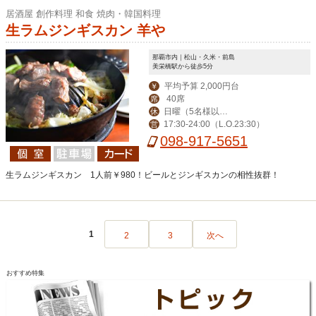
居酒屋 創作料理 和食 焼肉・韓国料理
生ラムジンギスカン 羊や
那覇市内｜松山・久米・前島
美栄橋駅から徒歩5分
平均予算 2,000円台
￥
40席
席
日曜（5名様以上
休
17:30-24:00（L.O.23:30）
営
のご予約で営業）・
098-917-5651
年末年始（12月30日
～1月4日）
生ラムジンギスカン 1人前￥980！ビールとジンギスカンの相性抜群！
1
2
3
次へ
おすすめ特集