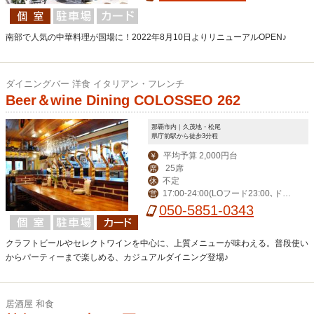
南部で人気の中華料理が国場に！2022年8月10日よりリニューアルOPEN♪
ダイニングバー 洋食 イタリアン・フレンチ
Beer＆wine Dining COLOSSEO 262
那覇市内｜久茂地・松尾
県庁前駅から徒歩3分程
平均予算 2,000円台
￥
25席
席
不定
休
17:00-24:00(LOフード23:00､ドリ
営
ンク23:30)
050-5851-0343
クラフトビールやセレクトワインを中心に、上質メニューが味わえる。普段使い
からパーティーまで楽しめる、カジュアルダイニング登場♪
居酒屋 和食