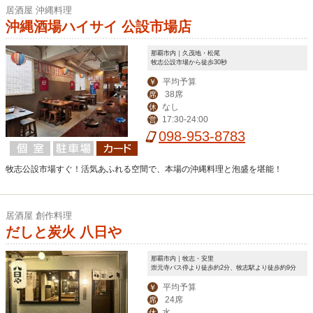
居酒屋 沖縄料理
沖縄酒場ハイサイ 公設市場店
那覇市内｜久茂地・松尾
牧志公設市場から徒歩30秒
平均予算
￥
38席
席
なし
休
17:30-24:00
営
098-953-8783
牧志公設市場すぐ！活気あふれる空間で、本場の沖縄料理と泡盛を堪能！
居酒屋 創作料理
だしと炭火 八日や
那覇市内｜牧志・安里
崇元寺バス停より徒歩約2分、牧志駅より徒歩約9分
平均予算
￥
24席
席
水
休