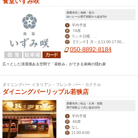
食堂いずみ咲
那覇市内｜泉崎・壺川
ゆいレール県庁前駅から徒歩5分
平均予算
￥
74席
席
ランチ日曜、デ
休
【ランチ】月～土11:00-17:00,
営
ィナー日曜、月曜
【ディナー】火～土14:00-23:00
050-8892-8184
広々とした清潔感ある空間で「昼飲み」ができる泉崎の隠れ家
ダイニングバー イタリアン・フレンチ バー・カクテル
ダイニングバーリップル若狭店
那覇市内｜松山・久米・前島
県庁前駅より共に徒歩10分
平均予算
￥
60席
席
なし
休
21:00-8:00
営