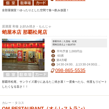
全部屋個室！ゆったりとした空間で食べ飲み放題！
居酒屋 和食 お好み焼き・もんじゃ
蛸屋本店 那覇松尾店
那覇市内｜久茂地・松尾
開南交差点より徒歩5分
平均予算 1,000円台
￥
60席
席
第4月曜
休
14:30-24:00、土13:30-24:00日1
営
3:30-22:00※なくなり次第終了
098-865-5535
那覇市松尾、サンライズ通りにあるたこ焼き屋！一度食べたら、何度もリピート
したくなる旨さ！！
カレー・タコス
OM RESTAURANT（オムレストラン）