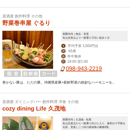
居酒屋 創作料理 その他
野菜巻串屋 ぐるり
那覇市内｜牧志・安里
松山交差点より一銀通り川沿い徒歩１分
平均予算 3,000円台
￥
65席
席
年中無休
休
18:00-翌1:00
営
098-943-2219
巻かない豚は、ただの豚。沖縄県産豚×新鮮野菜の絶妙なハーモニーを。
居酒屋 ダイニングバー 創作料理 洋食 その他
cozy dining Life 久茂地
那覇市内｜久茂地・松尾
松山交差点から一銀通り向けに入り、最初の十字路を
右折。直進し二つ目の路地角の建物2階。