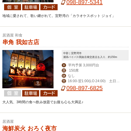
日11:30~3:00 土曜日11:00~4:00 日
098-897-5341
曜日・祝日11:00~2:00
地域に愛されて、歌い継がれて。宜野湾の「カラオケスポット ジョイ」
居酒屋 和食
串角 我如古店
中部｜宜野湾市
浦添バイパス我如古南交差点を入り、約150m
平均予算 3,000円台
￥
150席
席
なし
休
16:00-翌1:00(LO 24:00) 土日祝1
営
5:00-翌1:00(LO 24:00)
098-897-6825
大人気、3時間の食べ飲み放題でお腹も心も大満足♪
居酒屋
海鮮炭火 おろく夜市