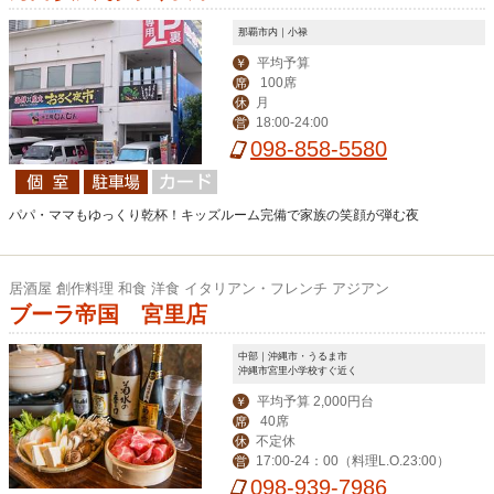
那覇市内｜小禄
平均予算
￥
100席
席
月
休
18:00-24:00
営
098-858-5580
パパ・ママもゆっくり乾杯！キッズルーム完備で家族の笑顔が弾む夜
居酒屋 創作料理 和食 洋食 イタリアン・フレンチ アジアン
ブーラ帝国 宮里店
中部｜沖縄市・うるま市
沖縄市宮里小学校すぐ近く
平均予算 2,000円台
￥
40席
席
不定休
休
17:00-24：00（料理L.O.23:00）
営
098-939-7986