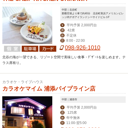
中部｜北谷町
那覇空港より車で約40分 北谷町美浜アメリカンビレ
ッジ内デポアイランドシーサイドビル３F
平均予算 2,000円台
￥
42席
席
不定休
休
8:00 - 22:00
営
098-926-1010
北谷の海が一望できる、リゾート空間で美味しい食事・ﾃﾞｻﾞｰﾄを楽しめます。テ
ラス席有り。
カラオケ・ライブハウス
カラオケマイム 浦添パイプライン店
中部｜浦添市
平均予算 2,000円台
￥
125席
席
年中無休
休
11:00-翌5:00
営