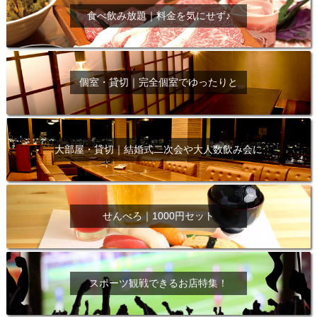
食べ飲み放題｜料金を気にせず♪
個室・貸切｜完全個室でゆったりと
大部屋・貸切｜結婚式二次会や大人数飲み会に
せんべろ｜1000円セット
スポーツ観戦できるお店特集！