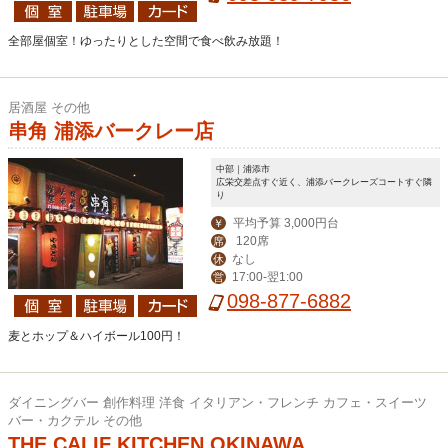
全部屋個室！ゆったりとした空間で食べ飲み放題！
居酒屋 その他
串角 浦添バークレー店
中部｜浦添市
広栄交差点すぐ近く、浦添バークレーズコートすぐ隣
り
平均予算 3,000円台
￥
120席
席
なし
休
17:00-翌1:00
営
098-877-6882
麦とホップ＆ハイボール100円！
ダイニングバー 創作料理 洋食 イタリアン・フレンチ カフェ・スイーツ
バー・カクテル その他
THE CALIF KITCHEN OKINAWA