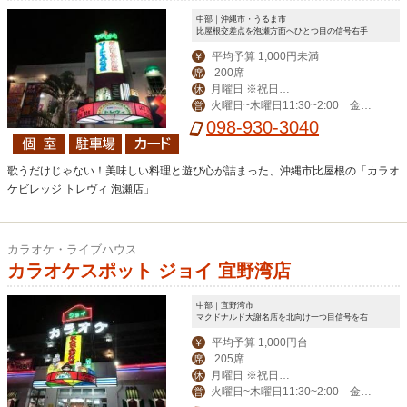
中部｜沖縄市・うるま市
比屋根交差点を泡瀬方面へひとつ目の信号右手
平均予算 1,000円未満
￥
200席
席
月曜日 ※祝日、
休
火曜日~木曜日11:30~2:00 金曜
営
祝前日は営業
日11:30~3:00 土曜日11:00~4:00 日
098-930-3040
曜日・祝日11:00~2:00
歌うだけじゃない！美味しい料理と遊び心が詰まった、沖縄市比屋根の「カラオ
ケビレッジ トレヴィ 泡瀬店」
カラオケ・ライブハウス
カラオケスポット ジョイ 宜野湾店
中部｜宜野湾市
マクドナルド大謝名店を北向け一つ目信号を右
平均予算 1,000円台
￥
205席
席
月曜日 ※祝日、
休
火曜日~木曜日11:30~2:00 金曜
営
祝前日は営業