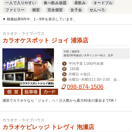
一人で入りやすい
食べ飲み放題
昼飲み
オードブル
ファミリー
個室
完全個室
女子会
せんべろ
キッズルーム
安い
デート
▼ 検索結果9件中、1～9件を表示しています。
カラオケ・ライブハウス
カラオケスポット ジョイ 浦添店
中部｜浦添市
国道330号線沿い大平インター向け、左手
平均予算 1,000円未満
￥
180席
席
月曜日 ※祝日、
休
火曜日~木曜日11:30~2:00 金曜
営
祝前日は営業
日11:30~3:00 土曜日11:00~4:00 日
098-874-1506
曜日・祝日11:00~2:00
浦添でカラオケなら「ジョイ」へ！少人数から最大60名の宴会までOK！
カラオケ・ライブハウス
カラオケビレッジ トレヴィ 泡瀬店