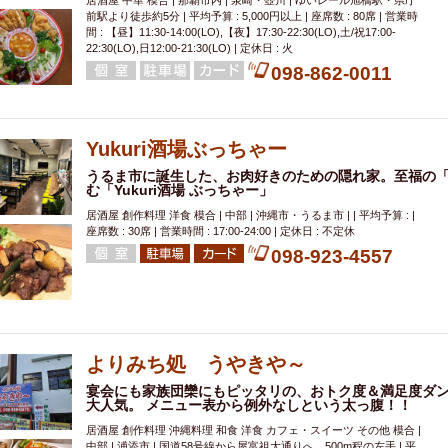
居酒屋 中華 模合 | 那覇市内 | 泉崎・壺川 | ゆいレール旭橋駅・県庁
前駅より徒歩約5分 | 平均予算 : 5,000円以上 | 座席数 : 80席 | 営業時
間 : 【昼】11:30-14:00(LO),【夜】17:30-22:30(LO),土/祝17:00-
22:30(LO),日12:00-21:30(LO) | 定休日 : 火
098-862-0011
Yukuri酒場ぶっちゃー
うるま市に誕生した、お肉好きのための隠れ家。至福の
む「Yukuri酒場 ぶっちゃー」
居酒屋 創作料理 洋食 模合 | 中部 | 沖縄市・うるま市 | | 平均予算 : |
座席数 : 30席 | 営業時間 : 17:00-24:00 | 定休日 : 不定休
098-923-4557
よりみち処 うやきや～
宴会にも家族団欒にもピッタリの、おトク度＆満足度ダン
大人気。 メニュー表から例外なしという太っ腹！！
居酒屋 創作料理 沖縄料理 和食 洋食 カフェ・スイーツ その他 模合 |
中部 | 浦添市 | 国道58号線から屋富祖大通りへ。500m程の左手 | 平