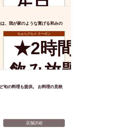
生日
ム肉
洋食
入店可
サプライズ
ーメン
時間無制飲み放題
のお
内は、我が家のような寛げる和みの
コース
地中海料理
鍋
？
入店１時間が安い
ちゅらグルメ クーポン
★2時間半
野菜巻き串
客様
区
ジンギスカン
イタリアン
古島駅周辺
店舗詳細
飲み放題の
に乾
炉端焼き
ふぐ料理
キング（ビュッフェ）
限定メニュー
おでん
み
ど旬の料理も提供。 お料理の見映
杯ワ
牛串焼き
駅周辺
やぎ料理
￥2500★→
駅周辺
小禄駅周辺
イン
LUNCH 特集
造形集団
店舗詳細