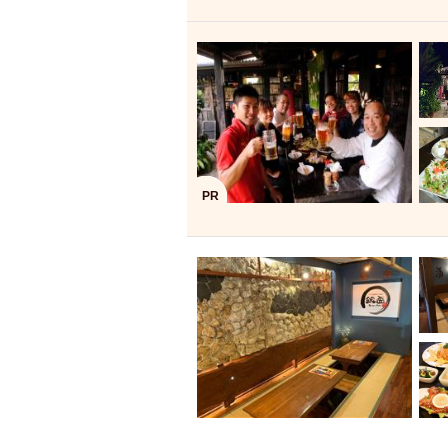
飲み放題付きコース3
キリン一番搾り
アレルギー対応可能
ダイエット中におス
ソファー
激辛料
ファーストフード
スクリーン
スペ
PR
カニ
カフェ
餃子
キリン
ホッピー
焼肉
マイク
サッポロ
市立病院前駅周辺
綺麗orお洒落なトイ
クラフトビール
壺川駅周辺
秋限
ラクレット
赤嶺