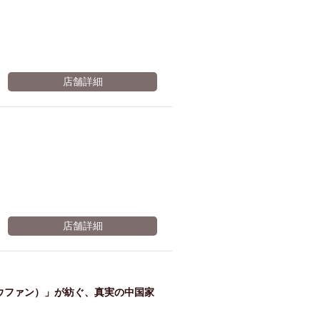
み
ルプ
トへ
￥2500★→
レゼ
変更
店舗詳細
3時間に♪
※有効期限2026年11月08日まで
ント
※有効期限2026年11月08日まで
※有効期限2026年11月08日まで
店舗詳細
ウファン）」が紡ぐ、真実の中国家