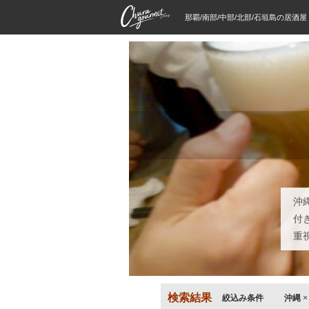
那覇/南部/中部/北部/石垣島の居酒
沖
付
重
検索結果
絞込み条件
沖縄