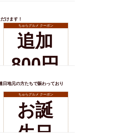
3時間に♪
ボト
ただけます！
※有効期限2026年11月08日まで
ルプ
ちゅらグルメ クーポン
追加
レゼ
店舗詳細
800円
ント
で飲
連日地元の方たちで賑わっており
※有効期限2026年11月08日まで
ちゅらグルメ クーポン
お誕
み放
店舗詳細
生日
題が