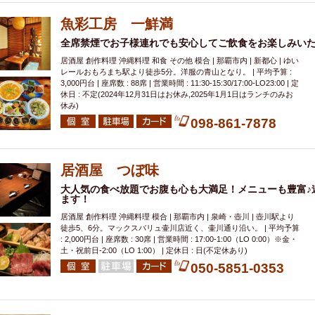
魚彩工房 一鮮満
全席禁煙でお子様連れでも安心してご飲食をお楽しみい
居酒屋 創作料理 沖縄料理 和食 その他 模合 | 那覇市内 | 新都心 | ゆい
レールおもろまち駅より徒歩5分。洋服の青山となり。 | 平均予算 :
3,000円台 | 座席数 : 88席 | 営業時間 : 11:30-15:30/17:00-LO23:00 | 定
休日 : 不定(2024年12月31日はお休み,2025年1月1日はランチのみお
休み)
098-861-7878
居酒屋 つぼ味
大人気の食べ放題でお腹も心も大満足！メニューも豊富♪
ます！
居酒屋 創作料理 沖縄料理 模合 | 那覇市内 | 泉崎・壺川 | 壺川駅より
徒歩5、6分。マックスバリュ壷川店近く、壷川通り沿い。 | 平均予算
: 2,000円台 | 座席数 : 30席 | 営業時間 : 17:00-1:00（LO 0:00）※金・
土・祝前日-2:00（LO 1:00） | 定休日 : 日(不定休あり)
050-5851-0353