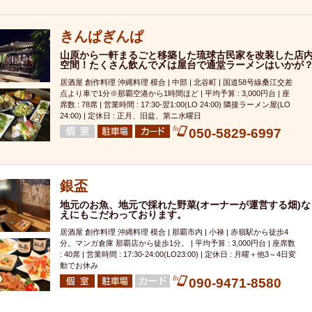
000円
肉の日
おもろまち駅周辺
オープンテラス
マトン・ラ
エビ
カレー
チャージ無し
牡蠣
夜景・景色◎
夜12時以降
きんぱぎんぱ
牧志駅周辺
ペット同伴
ビアガーデン
チーズ
天ぷら
ラ
山原から一軒まるごと移築した琉球古民家を改装した店
スメ
沖縄そば
串揚げ
バレンタイン
立ち飲み
5000円以上
空間！たくさん飲んで〆は屋台で通堂ラーメンはいかが
理
石垣牛
アヒージョ
アサヒ
割烹
女性専用トイレあり
居酒屋 創作料理 沖縄料理 模合 | 中部 | 北谷町 | 国道58号線桑江交差
点より車で1分※那覇空港から1時間ほど | 平均予算 : 3,000円台 | 座
スペシャルディナー
ホルモン(もつ)
炭火焼
ペイディ（給料日）
席数 : 78席 | 営業時間 : 17:30-翌1:00(LO 24:00) 隣接ラーメン屋(LO
24:00) | 定休日 : 正月、旧盆、第ニ水曜日
インバル・イタリアンバール
食べ放題
動物カフェ＆バー
屋富祖地
050-5829-6997
ジビエ
安里駅周辺
アジア・エスニック
熱燗
生け簀
獺祭
分煙
少人数貸切(15名以下から)
島野菜
しゃぶしゃぶ
パクチー
電気ブラン
エビスビール
ウェディング
58KACHA-SEA
バイ
銀盃
昼宴会
イベリコ豚
山盛、メガ盛り
つけ麺
日本そば
冬
地元のお魚、地元で採れた野菜(オーナーが運営する畑)な
えにもこだわっております。
中華
お好み焼き・もんじゃ
オーガニック
プレミアムフライデー
居酒屋 創作料理 沖縄料理 模合 | 那覇市内 | 小禄 | 赤嶺駅から徒歩4
レ
ランチバイキング
フルーツハイボール
飲み比べセット
首里
分。マンガ倉庫 那覇店から徒歩1分。 | 平均予算 : 3,000円台 | 座席数
: 40席 | 営業時間 : 17:30-24:00(LO23:00) | 定休日 : 月曜＋他3～4日変
鉄板焼き
幹事様特典
おばんざい
チーズタッカルビ
奥武山公園
動でお休み
定メニュー
春限定メニュー
フレンチ
夏限定メニュー
ENJOY 
090-9471-8580
駅周辺
シードル
那覇空港駅周辺
儀保駅周辺