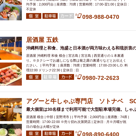
均予算 : 2,000円台 | 座席数 : 70席 | 営業時間 : 17:00-翌1:00 | 定休日 :
不定休
098-988-0470
居酒屋 五鉄
沖縄料理と和食、泡盛と日本酒が両方味わえる和琉折衷
居酒屋 沖縄料理 和食 模合 | 宮古島 | 宮古島 | 西里通りの１本裏通
り。※タクシーでお越しになる際は菊之露の裏通りなどとお伝えく
ださい。 | 平均予算 : | 座席数 : 78席 | 営業時間 : 17:00-23:00 L.O. 料
理22:00 ドリンク22:30 | 定休日 : 日
0980-72-2623
アグーと牛しゃぶ専門店 ソトナベ SO
最大個室は30名様まで利用可能で大型駐車場完備。しゃ
居酒屋 模合 | 中部 | 宜野湾市 | | 平均予算 : 2,000円台 | 座席数 : 74席 |
営業時間 : 17:00-22:00 ※売り切れ次第閉店 | 定休日 : 月※月曜が祝
日の場合は火曜が定休
098-890-6400