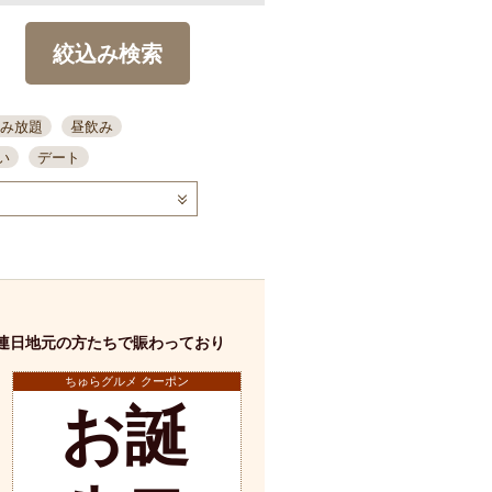
絞込み検索
み放題
昼飲み
い
デート
コース
ディナー
念日
泡盛
喫煙可
ーキ
歓迎会
宴会
部屋30名
カウンター
カクテル
送別会
連日地元の方たちで賑わっており
ビ
飲み会
掘りごたつ
クーポン
ちゅらグルメ クーポン
結納・顔会わせ
お誕
全面禁煙
店舗詳細