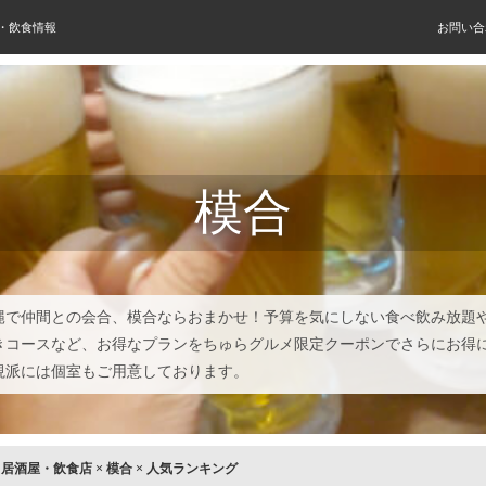
屋・飲食情報
お問い合
模合
縄で仲間との会合、模合ならおまかせ！予算を気にしない食べ飲み放題
きコースなど、お得なプランをちゅらグルメ限定クーポンでさらにお得
視派には個室もご用意しております。
×
居酒屋・飲食店
×
模合
×
人気ランキング