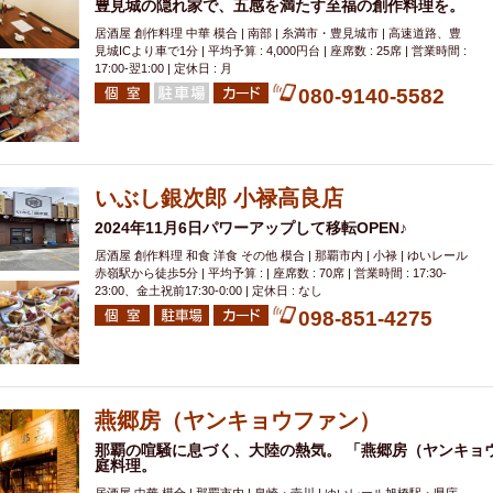
豊見城の隠れ家で、五感を満たす至福の創作料理を。
居酒屋 創作料理 中華 模合 | 南部 | 糸満市・豊見城市 | 高速道路、豊
見城ICより車で1分 | 平均予算 : 4,000円台 | 座席数 : 25席 | 営業時間 :
17:00-翌1:00 | 定休日 : 月
080-9140-5582
いぶし銀次郎 小禄高良店
2024年11月6日パワーアップして移転OPEN♪
居酒屋 創作料理 和食 洋食 その他 模合 | 那覇市内 | 小禄 | ゆいレール
赤嶺駅から徒歩5分 | 平均予算 : | 座席数 : 70席 | 営業時間 : 17:30-
23:00、金土祝前17:30-0:00 | 定休日 : なし
098-851-4275
燕郷房（ヤンキョウファン）
那覇の喧騒に息づく、大陸の熱気。 「燕郷房（ヤンキョ
庭料理。