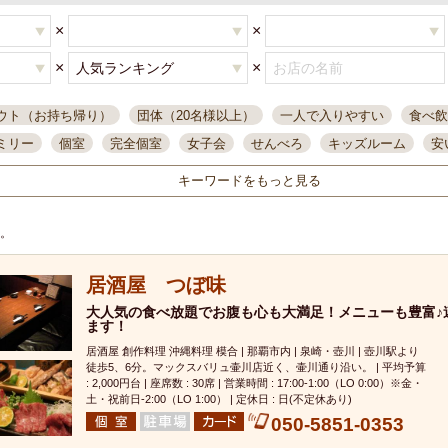
×
×
×
×
ウト（お持ち帰り）
団体（20名様以上）
一人で入りやすい
食べ飲
ミリー
個室
完全個室
女子会
せんべろ
キッズルーム
安
唄ライブ
サントリー
一人飲み
誕生日
大人数
飲み放題付き
キーワードをもっと見る
い飲み
コスパ最高
肉料理
模合
インスタ映え
座敷席
記
まで営業
半個室
ワイン
国際通り
生ビール込飲み放題
ステ
す。
県産魚
焼鳥
忘年会コース
レモンサワー
観光客に人気
大
居酒屋 つぼ味
名
落ち着いた空間
4000円台コース
合コン
オリオンドラフト
本酒
鮮魚
大人気の食べ放題でお腹も心も大満足！メニューも豊富♪
大衆酒場
ノンアルコールビール
ウィスキー
テレ
ます！
ピザ
焼酎
カラオケ
デリバリー
寿司
クリスマス
和食
居酒屋 創作料理 沖縄料理 模合 | 那覇市内 | 泉崎・壺川 | 壺川駅より
イ
県庁前駅周辺
大部屋40名
旭橋駅周辺
沖縄料理
スイーツ
徒歩5、6分。マックスバリュ壷川店近く、壷川通り沿い。 | 平均予算
: 2,000円台 | 座席数 : 30席 | 営業時間 : 17:00-1:00（LO 0:00）※金・
オリオン
海ぶどう
パスタ
民謡・生演奏
気軽に一杯
店内
土・祝前日-2:00（LO 1:00） | 定休日 : 日(不定休あり)
050-5851-0353
アグー豚
プレミアムモルツ
貝づくし
燻製料理
美栄橋駅周辺