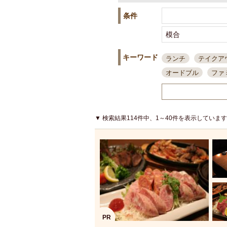
条件
キーワード
ランチ
テイクア
オードブル
ファ
スポーツ観戦
島
接待・会食
ちょ
結婚式二次会
朝
▼ 検索結果114件中、1～40件を表示していま
夜10時以降入店可
貸切可
大部屋20
カード可
厳選日
3000円台コース
アサヒスーパードラ
大部屋50名以上～
ハッピーアワー
PR