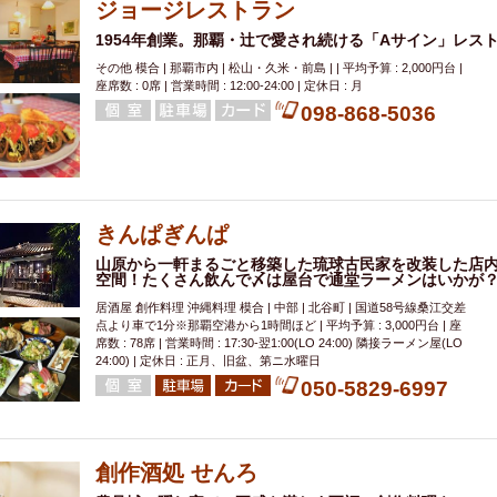
ジョージレストラン
1954年創業。那覇・辻で愛され続ける「Aサイン」レス
その他 模合 | 那覇市内 | 松山・久米・前島 | | 平均予算 : 2,000円台 |
座席数 : 0席 | 営業時間 : 12:00-24:00 | 定休日 : 月
098-868-5036
きんぱぎんぱ
山原から一軒まるごと移築した琉球古民家を改装した店
空間！たくさん飲んで〆は屋台で通堂ラーメンはいかが
居酒屋 創作料理 沖縄料理 模合 | 中部 | 北谷町 | 国道58号線桑江交差
点より車で1分※那覇空港から1時間ほど | 平均予算 : 3,000円台 | 座
席数 : 78席 | 営業時間 : 17:30-翌1:00(LO 24:00) 隣接ラーメン屋(LO
24:00) | 定休日 : 正月、旧盆、第ニ水曜日
050-5829-6997
創作酒処 せんろ