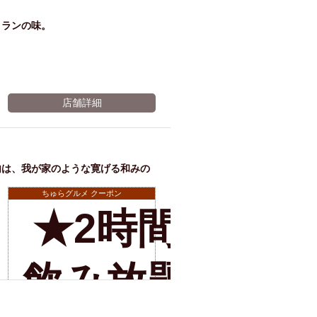
のお
麦職
トランの味。
客様
人→
店舗詳細
に乾
オリ
内は、我が家のような寛げる和みの
？
杯ワ
オン
ちゅらグルメ クーポン
★2時間半
イン
ザ ド
店舗詳細
飲み放題の
ボト
ラフ