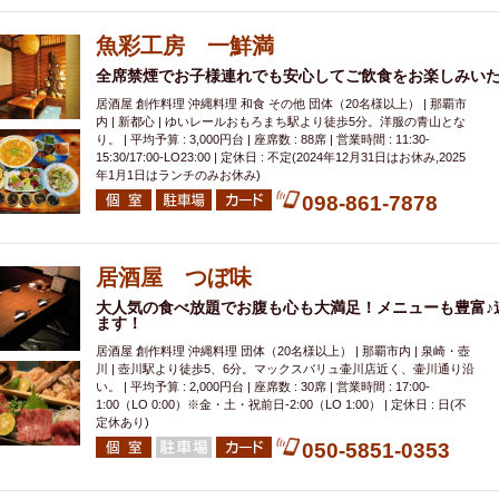
魚彩工房 一鮮満
全席禁煙でお子様連れでも安心してご飲食をお楽しみい
居酒屋 創作料理 沖縄料理 和食 その他 団体（20名様以上） | 那覇市
内 | 新都心 | ゆいレールおもろまち駅より徒歩5分。洋服の青山とな
り。 | 平均予算 : 3,000円台 | 座席数 : 88席 | 営業時間 : 11:30-
15:30/17:00-LO23:00 | 定休日 : 不定(2024年12月31日はお休み,2025
年1月1日はランチのみお休み)
098-861-7878
居酒屋 つぼ味
大人気の食べ放題でお腹も心も大満足！メニューも豊富♪
ます！
居酒屋 創作料理 沖縄料理 団体（20名様以上） | 那覇市内 | 泉崎・壺
川 | 壺川駅より徒歩5、6分。マックスバリュ壷川店近く、壷川通り沿
い。 | 平均予算 : 2,000円台 | 座席数 : 30席 | 営業時間 : 17:00-
1:00（LO 0:00）※金・土・祝前日-2:00（LO 1:00） | 定休日 : 日(不
定休あり)
050-5851-0353