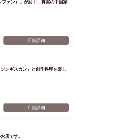
ウファン）」が紡ぐ、真実の中国家
ルプ
トへ
レゼ
変更
店舗詳細
※有効期限2026年11月07日まで
ント
「ジンギスカン」と創作料理を楽し
※有効期限2026年11月07日まで
店舗詳細
のお店です。