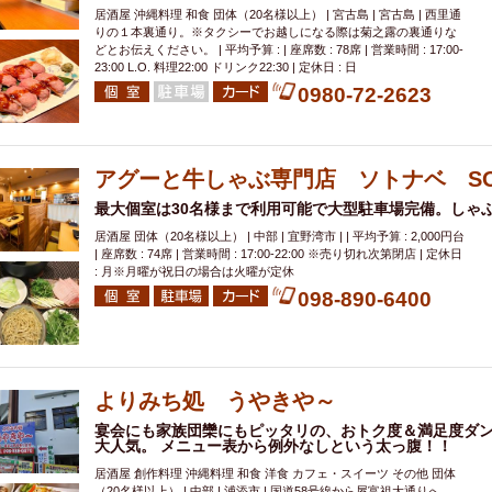
居酒屋 沖縄料理 和食 団体（20名様以上） | 宮古島 | 宮古島 | 西里通
りの１本裏通り。※タクシーでお越しになる際は菊之露の裏通りな
どとお伝えください。 | 平均予算 : | 座席数 : 78席 | 営業時間 : 17:00-
23:00 L.O. 料理22:00 ドリンク22:30 | 定休日 : 日
0980-72-2623
アグーと牛しゃぶ専門店 ソトナベ SO
最大個室は30名様まで利用可能で大型駐車場完備。しゃ
居酒屋 団体（20名様以上） | 中部 | 宜野湾市 | | 平均予算 : 2,000円台
| 座席数 : 74席 | 営業時間 : 17:00-22:00 ※売り切れ次第閉店 | 定休日
: 月※月曜が祝日の場合は火曜が定休
098-890-6400
よりみち処 うやきや～
宴会にも家族団欒にもピッタリの、おトク度＆満足度ダン
大人気。 メニュー表から例外なしという太っ腹！！
居酒屋 創作料理 沖縄料理 和食 洋食 カフェ・スイーツ その他 団体
（20名様以上） | 中部 | 浦添市 | 国道58号線から屋富祖大通りへ。