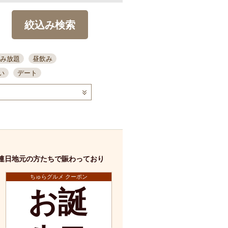
絞込み検索
み放題
昼飲み
い
デート
コース
ディナー
念日
泡盛
喫煙可
ーキ
歓迎会
宴会
部屋30名
カウンター
カクテル
送別会
連日地元の方たちで賑わっており
ビ
飲み会
掘りごたつ
クーポン
ちゅらグルメ クーポン
結納・顔会わせ
お誕
全面禁煙
店舗詳細