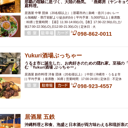
那覇の喧騒に息づく、大陸の熱気。 「燕郷房（ヤンキョ
庭料理。
居酒屋 中華 団体（20名様以上） | 那覇市内 | 泉崎・壺川 | ゆいレー
ル旭橋駅・県庁前駅より徒歩約5分 | 平均予算 : 5,000円以上 | 座席数
: 80席 | 営業時間 : 【昼】11:30-14:00(LO),【夜】17:30-22:30(LO),土/
祝17:00-22:30(LO),日12:00-21:30(LO) | 定休日 : 火
098-862-0011
Yukuri酒場ぶっちゃー
うるま市に誕生した、お肉好きのための隠れ家。至福の
む「Yukuri酒場 ぶっちゃー」
居酒屋 創作料理 洋食 団体（20名様以上） | 中部 | 沖縄市・うるま市
| | 平均予算 : | 座席数 : 30席 | 営業時間 : 17:00-24:00 | 定休日 : 不定休
098-923-4557
居酒屋 五鉄
沖縄料理と和食、泡盛と日本酒が両方味わえる和琉折衷