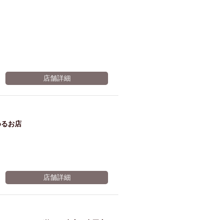
のお
麦職
客様
人→
店舗詳細
に乾
オリ
めるお店
杯ワ
オン
イン
ザ ド
店舗詳細
ボト
ラフ