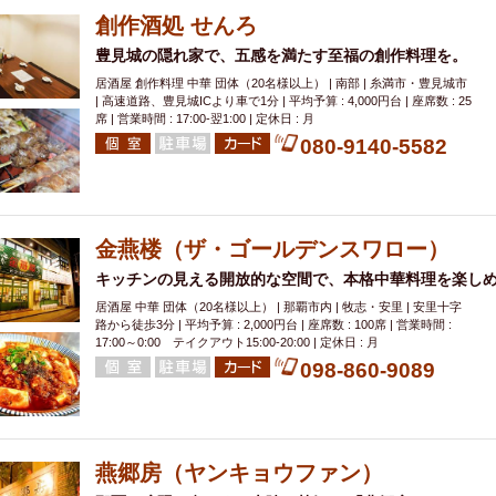
創作酒処 せんろ
豊見城の隠れ家で、五感を満たす至福の創作料理を。
居酒屋 創作料理 中華 団体（20名様以上） | 南部 | 糸満市・豊見城市
| 高速道路、豊見城ICより車で1分 | 平均予算 : 4,000円台 | 座席数 : 25
席 | 営業時間 : 17:00-翌1:00 | 定休日 : 月
080-9140-5582
金燕楼（ザ・ゴールデンスワロー）
キッチンの見える開放的な空間で、本格中華料理を楽し
居酒屋 中華 団体（20名様以上） | 那覇市内 | 牧志・安里 | 安里十字
路から徒歩3分 | 平均予算 : 2,000円台 | 座席数 : 100席 | 営業時間 :
17:00～0:00 テイクアウト15:00-20:00 | 定休日 : 月
098-860-9089
燕郷房（ヤンキョウファン）