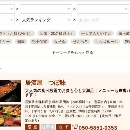
×
×
×
×
ウト（お持ち帰り）
団体（20名様以上）
一人で入りやすい
食べ飲
ミリー
個室
完全個室
女子会
せんべろ
キッズルーム
安
唄ライブ
サントリー
一人飲み
誕生日
大人数
飲み放題付き
キーワードをもっと見る
い飲み
コスパ最高
肉料理
模合
インスタ映え
座敷席
記
まで営業
半個室
ワイン
国際通り
生ビール込飲み放題
ステ
す。
県産魚
焼鳥
忘年会コース
レモンサワー
観光客に人気
大
居酒屋 つぼ味
名
落ち着いた空間
4000円台コース
合コン
オリオンドラフト
本酒
鮮魚
大人気の食べ放題でお腹も心も大満足！メニューも豊富♪
大衆酒場
ノンアルコールビール
ウィスキー
テレ
ます！
ピザ
焼酎
カラオケ
デリバリー
寿司
クリスマス
和食
居酒屋 創作料理 沖縄料理 団体（20名様以上） | 那覇市内 | 泉崎・壺
イ
県庁前駅周辺
大部屋40名
旭橋駅周辺
沖縄料理
スイーツ
川 | 壺川駅より徒歩5、6分。マックスバリュ壷川店近く、壷川通り沿
い。 | 平均予算 : 2,000円台 | 座席数 : 30席 | 営業時間 : 17:00-
オリオン
海ぶどう
パスタ
民謡・生演奏
気軽に一杯
店内
1:00（LO 0:00）※金・土・祝前日-2:00（LO 1:00） | 定休日 : 日(不
定休あり)
アグー豚
プレミアムモルツ
貝づくし
燻製料理
美栄橋駅周辺
050-5851-0353