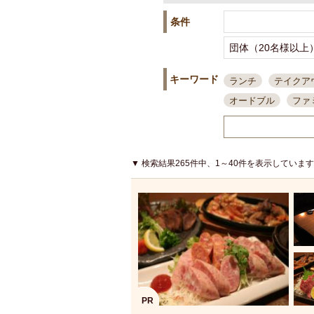
条件
キーワード
ランチ
テイクア
オードブル
ファ
スポーツ観戦
島
接待・会食
ちょ
結婚式二次会
朝
▼ 検索結果265件中、1～40件を表示していま
夜10時以降入店可
貸切可
大部屋20
カード可
厳選日
3000円台コース
アサヒスーパードラ
大部屋50名以上～
ハッピーアワー
PR