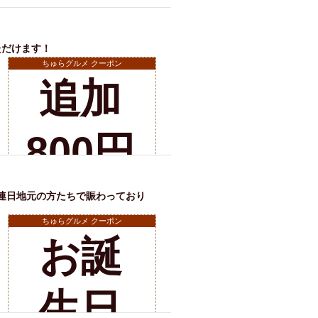
ボト
ただけます！
ルプ
ちゅらグルメ クーポン
追加
レゼ
店舗詳細
800円
ント
で飲
連日地元の方たちで賑わっており
※有効期限2026年11月07日まで
ちゅらグルメ クーポン
お誕
み放
店舗詳細
生日
題が