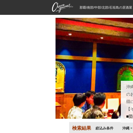
那覇/南部/中部/北部/石垣島の居酒
沖
の
得
【
■
検索結果
絞込み条件
沖縄