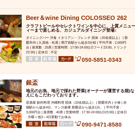
000円
肉の日
おもろまち駅周辺
オープンテラス
マトン・ラ
エビ
カレー
チャージ無し
牡蠣
夜景・景色◎
夜12時以降
Beer＆wine Dining COLOSSEO 262
牧志駅周辺
ペット同伴
ビアガーデン
チーズ
天ぷら
ラ
クラフトビールやセレクトワインを中心に、上質メニュ
スメ
沖縄そば
串揚げ
バレンタイン
立ち飲み
5000円以上
ィーまで楽しめる、カジュアルダイニング登場♪
理
石垣牛
アヒージョ
アサヒ
割烹
女性専用トイレあり
ダイニングバー 洋食 イタリアン・フレンチ 団体（20名様以上） | 那
覇市内 | 久茂地・松尾 | 県庁前駅から徒歩3分程 | 平均予算 : 2,000円
スペシャルディナー
ホルモン(もつ)
炭火焼
ペイディ（給料日）
台 | 座席数 : 25席 | 営業時間 : 17:00-24:00(LOフード23:00､ドリンク
インバル・イタリアンバール
食べ放題
動物カフェ＆バー
屋富祖地
23:30) | 定休日 : 不定
050-5851-0343
ジビエ
安里駅周辺
アジア・エスニック
熱燗
生け簀
獺祭
分煙
少人数貸切(15名以下から)
島野菜
しゃぶしゃぶ
パクチー
電気ブラン
エビスビール
ウェディング
58KACHA-SEA
バイ
銀盃
昼宴会
イベリコ豚
山盛、メガ盛り
つけ麺
日本そば
冬
地元のお魚、地元で採れた野菜(オーナーが運営する畑)な
中華
お好み焼き・もんじゃ
オーガニック
プレミアムフライデー
えにもこだわっております。
レ
ランチバイキング
フルーツハイボール
飲み比べセット
首里
居酒屋 創作料理 沖縄料理 団体（20名様以上） | 那覇市内 | 小禄 | 赤
嶺駅から徒歩4分。マンガ倉庫 那覇店から徒歩1分。 | 平均予算 :
鉄板焼き
幹事様特典
おばんざい
チーズタッカルビ
奥武山公園
3,000円台 | 座席数 : 40席 | 営業時間 : 17:30-24:00(LO23:00) | 定休日
: 月曜＋他3～4日変動でお休み
定メニュー
春限定メニュー
フレンチ
夏限定メニュー
ENJOY 
090-9471-8580
駅周辺
シードル
那覇空港駅周辺
儀保駅周辺