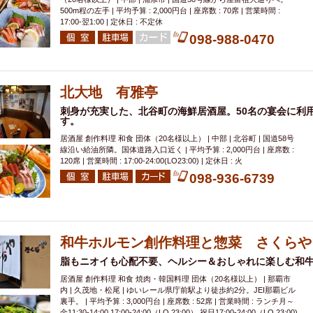
500m程の左手 | 平均予算 : 2,000円台 | 座席数 : 70席 | 営業時間 :
17:00-翌1:00 | 定休日 : 不定休
098-988-0470
北大地 有雅亭
刺身が充実した、北谷町の海鮮居酒屋。50名の宴会に利
す。
居酒屋 創作料理 和食 団体（20名様以上） | 中部 | 北谷町 | 国道58号
線沿い給油所隣。国体道路入口近く | 平均予算 : 2,000円台 | 座席数 :
120席 | 営業時間 : 17:00-24:00(LO23:00) | 定休日 : 火
098-936-6739
和牛ホルモン創作料理と惣菜 さくらや
脂もニオイも心配不要、ヘルシー＆おしゃれに楽しむ和
居酒屋 創作料理 和食 焼肉・韓国料理 団体（20名様以上） | 那覇市
内 | 久茂地・松尾 | ゆいレール県庁前駅より徒歩約2分。JEI那覇ビル
裏手。 | 平均予算 : 3,000円台 | 座席数 : 52席 | 営業時間 : ランチ月～
金11:30-14:00,17:00-24:00（LO 23:00）,祝日17:00-24:00（LO 23:00)