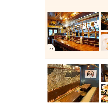
飲み放題付きコース3
キリン一番搾り
アレルギー対応可能
ダイエット中におス
ソファー
激辛料
ファーストフード
スクリーン
スペ
カニ
カフェ
PR
餃子
キリン
ホッピー
焼肉
マイク
サッポロ
市立病院前駅周辺
綺麗orお洒落なトイ
クラフトビール
壺川駅周辺
秋限
ラクレット
赤嶺