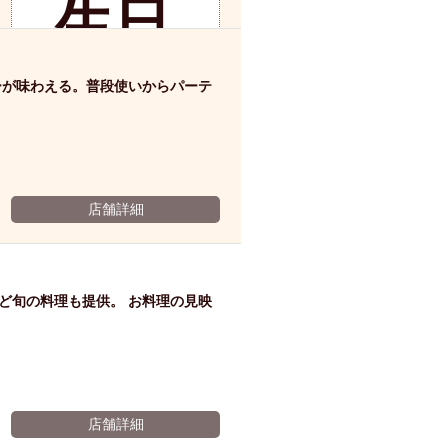
生日
ム肉
洋食
入店可
サプライズ
ーメン
時間無制飲み放題
のお
ーが味わえる。普段使いからパーテ
コース
地中海料理
鍋
入店１時間が安い
野菜巻き串
客様
区
ジンギスカン
イタリアン
古島駅周辺
店舗詳細
に乾
炉端焼き
ふぐ料理
キング（ビュッフェ）
限定メニュー
おでん
杯ワ
ど旬の料理も提供。 お料理の見映
牛串焼き
駅周辺
やぎ料理
駅周辺
小禄駅周辺
イン
LUNCH 特集
造形集団
店舗詳細