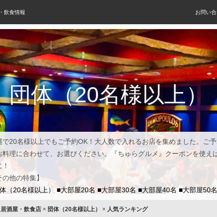
屋・飲食情報
お問い合
団体（20名様以上）
縄で20名様以上でもご予約OK！大人数で入れるお店を集めました。ご
お料理に合わせて、お選びください。『ちゅらグルメ』クーポンを使え
に！
その他の特集】
団体（20名様以上）
■大部屋20名
■大部屋30名
■大部屋40名
■大部屋50
×
居酒屋・飲食店
×
団体（20名様以上）
×
人気ランキング