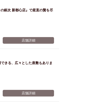
題が
の銀次 新都心店』で産直の贅を尽
麦職
人→
店舗詳細
オリ
用できる、広々とした座敷もありま
オン
ザ ド
店舗詳細