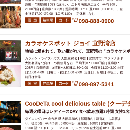
原町・与那原町 | 329号線沿い、ニトリ南風原店近く | 平均予算 :
2,000円台 | 座席数 : 333席 | 営業時間 : 17:00-翌1:00（LO 0:00）、金
土祝前17:00-翌2:00（LO 翌1:00） | 定休日 : なし
098-888-0900
カラオケスポット ジョイ 宜野湾店
地域に愛されて、歌い継がれて。宜野湾の「カラオケスポ
カラオケ・ライブハウス 大部屋20名 | 中部 | 宜野湾市 | マクドナルド
大謝名店を北向け一つ目信号を右 | 平均予算 : 1,000円台 | 座席数 :
205席 | 営業時間 : 火曜日~木曜日11:30~2:00 金曜日11:30~3:00 土曜
日11:00~4:00 日曜日・祝日11:00~2:00 | 定休日 : 月曜日 ※祝日、祝
前日は営業
098-897-5341
CooDeTa cool delicious table (クーデ
毎週火曜日はレディースDAY 食べ飲み放題3時間 女性1名様
ダイニングバー 創作料理 大部屋20名 | 那覇市内 | 新都心 | 古島駅よ
り、徒歩8分 | 平均予算 : 3,000円台 | 座席数 : 160席 | 営業時間 :
18:00-翌1:00 (LO フード23:50 ドリンク0:20) 金土祝前18:00-翌2:00