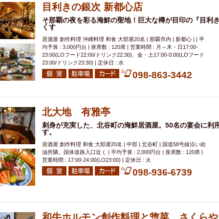
目利きの銀次 新都心店
そ那覇の夜を彩る海鮮の聖地！巨大な樽が目印の『目利き
くす
居酒屋 創作料理 沖縄料理 和食 大部屋20名 | 那覇市内 | 新都心 | | 平
均予算 : 3,000円台 | 座席数 : 120席 | 営業時間 : 月～木・日17:00-
23:00(LOフード22:00/ドリンク22:30)、金・土17:00-0:00(LOフード
23:00/ドリンク23:30) | 定休日 : 水
098-863-3442
北大地 有雅亭
刺身が充実した、北谷町の海鮮居酒屋。50名の宴会に利
す。
居酒屋 創作料理 和食 大部屋20名 | 中部 | 北谷町 | 国道58号線沿い給
油所隣。国体道路入口近く | 平均予算 : 2,000円台 | 座席数 : 120席 |
営業時間 : 17:00-24:00(LO23:00) | 定休日 : 火
098-936-6739
和牛ホルモン創作料理と惣菜 さくらや