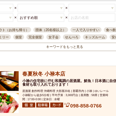
×
×
×
×
ウト（お持ち帰り）
団体（20名様以上）
一人で入りやすい
食べ飲
ミリー
個室
完全個室
女子会
せんべろ
キッズルーム
安
唄ライブ
サントリー
一人飲み
誕生日
大人数
飲み放題付き
キーワードをもっと見る
い飲み
コスパ最高
肉料理
模合
インスタ映え
座敷席
記
まで営業
半個室
ワイン
国際通り
生ビール込飲み放題
ステ
。
県産魚
焼鳥
忘年会コース
レモンサワー
観光客に人気
大
春夏秋冬 小禄本店
名
落ち着いた空間
4000円台コース
合コン
オリオンドラフト
本酒
鮮魚
小禄の住宅街に佇む和風調の居酒屋。鮮魚！日本酒に自
大衆酒場
ノンアルコールビール
ウィスキー
テレ
食材も取り入れております！
ピザ
焼酎
カラオケ
デリバリー
寿司
クリスマス
和食
居酒屋 創作料理 沖縄料理 大部屋20名 | 那覇市内 | 小禄 | ゆいレール
イ
県庁前駅周辺
大部屋40名
旭橋駅周辺
沖縄料理
スイーツ
小禄駅から徒歩5分程 | 平均予算 : 3,000円台 | 座席数 : 58席 | 営業時
間 : 17:00-0:00 | 定休日 : 水曜
オリオン
海ぶどう
パスタ
民謡・生演奏
気軽に一杯
店内
098-858-0766
アグー豚
プレミアムモルツ
貝づくし
燻製料理
美栄橋駅周辺