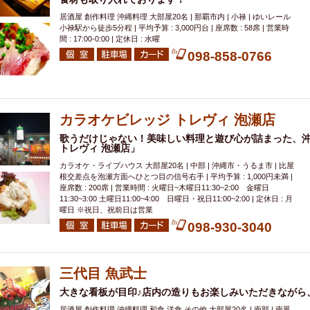
居酒屋 創作料理 沖縄料理 大部屋20名 | 那覇市内 | 小禄 | ゆいレール
小禄駅から徒歩5分程 | 平均予算 : 3,000円台 | 座席数 : 58席 | 営業時
間 : 17:00-0:00 | 定休日 : 水曜
098-858-0766
カラオケビレッジ トレヴィ 泡瀬店
歌うだけじゃない！美味しい料理と遊び心が詰まった、
トレヴィ 泡瀬店」
カラオケ・ライブハウス 大部屋20名 | 中部 | 沖縄市・うるま市 | 比屋
根交差点を泡瀬方面へひとつ目の信号右手 | 平均予算 : 1,000円未満 |
座席数 : 200席 | 営業時間 : 火曜日~木曜日11:30~2:00 金曜日
11:30~3:00 土曜日11:00~4:00 日曜日・祝日11:00~2:00 | 定休日 : 月
曜日 ※祝日、祝前日は営業
098-930-3040
三代目 魚武士
大きな看板が目印♪店内の造りもお楽しみいただきながら
居酒屋 創作料理 沖縄料理 和食 洋食 その他 大部屋20名 | 南部 | 南風