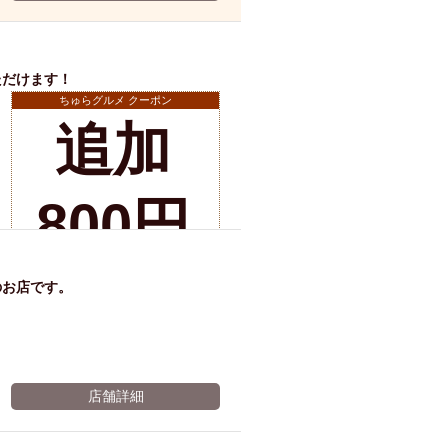
ム肉
洋食
入店可
サプライズ
ーメン
時間無制飲み放題
ただけます！
コース
地中海料理
鍋
ちゅらグルメ クーポン
入店１時間が安い
追加
野菜巻き串
区
ジンギスカン
店舗詳細
イタリアン
800円
古島駅周辺
炉端焼き
ふぐ料理
キング（ビュッフェ）
で飲
限定メニュー
おでん
のお店です。
牛串焼き
駅周辺
やぎ料理
み放
駅周辺
小禄駅周辺
LUNCH 特集
店舗詳細
造形集団