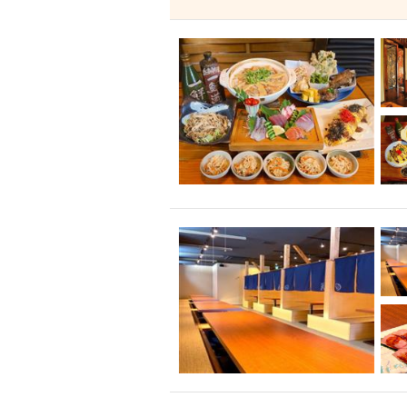
飲み放題付きコース3
キリン一番搾り
アレルギー対応可能
ダイエット中におス
ソファー
激辛料
ファーストフード
スクリーン
スペ
カニ
カフェ
餃子
キリン
ホッピー
焼肉
マイク
サッポロ
市立病院前駅周辺
綺麗orお洒落なトイ
クラフトビール
壺川駅周辺
秋限
ラクレット
赤嶺