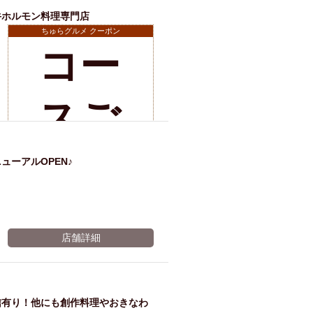
ラフ
牛ホルモン料理専門店
ちゅらグルメ クーポン
トへ
コー
変更
店舗詳細
スご
※有効期限2026年11月06日まで
予約
ューアルOPEN♪
で、
店舗詳細
飲み
信有り！他にも創作料理やおきなわ