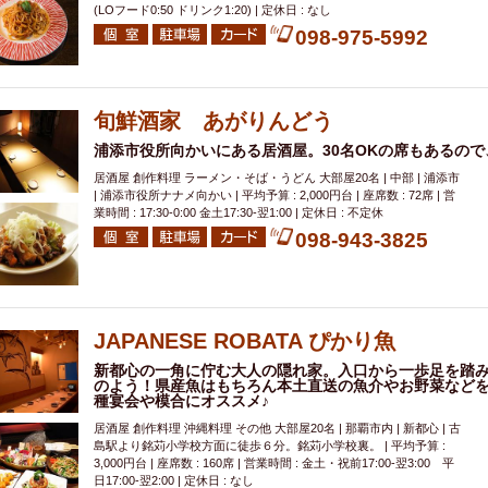
(LOフード0:50 ドリンク1:20) | 定休日 : なし
098-975-5992
旬鮮酒家 あがりんどう
浦添市役所向かいにある居酒屋。30名OKの席もあるの
居酒屋 創作料理 ラーメン・そば・うどん 大部屋20名 | 中部 | 浦添市
| 浦添市役所ナナメ向かい | 平均予算 : 2,000円台 | 座席数 : 72席 | 営
業時間 : 17:30-0:00 金土17:30-翌1:00 | 定休日 : 不定休
098-943-3825
JAPANESE ROBATA ぴかり魚
新都心の一角に佇む大人の隠れ家。入口から一歩足を踏
のよう！県産魚はもちろん本土直送の魚介やお野菜などを
種宴会や模合にオススメ♪
居酒屋 創作料理 沖縄料理 その他 大部屋20名 | 那覇市内 | 新都心 | 古
島駅より銘苅小学校方面に徒歩６分。銘苅小学校裏。 | 平均予算 :
3,000円台 | 座席数 : 160席 | 営業時間 : 金土・祝前17:00-翌3:00 平
日17:00-翌2:00 | 定休日 : なし