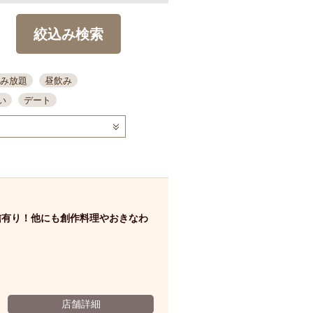
絞込み検索
み放題
昼飲み
い
デート
コース
ディナー
念日
泡盛
喫煙可
ーキ
歓迎会
宴会
部屋30名
カウンター
カクテル
送別会
信有り！他にも創作料理やおきなわ
ビ
飲み会
掘りごたつ
クーポン
結納・顔会わせ
全面禁煙
店舗詳細