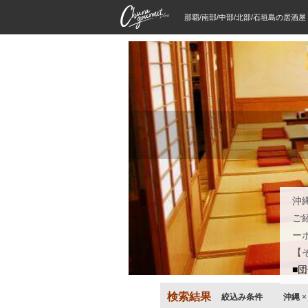
那覇/南部/中部/北部/石垣島の居酒
沖
ご
ー
【
■
検索結果
絞込み条件
沖縄