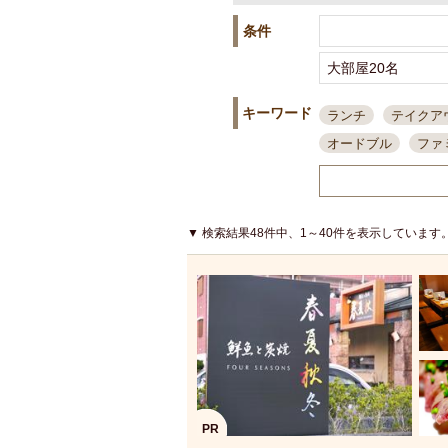
条件
キーワード
ランチ
テイクア
オードブル
ファ
スポーツ観戦
島
接待・会食
ちょ
結婚式二次会
朝
▼ 検索結果48件中、1～40件を表示しています
夜10時以降入店可
貸切可
大部屋20
カード可
厳選日
3000円台コース
アサヒスーパードラ
大部屋50名以上～
ハッピーアワー
PR