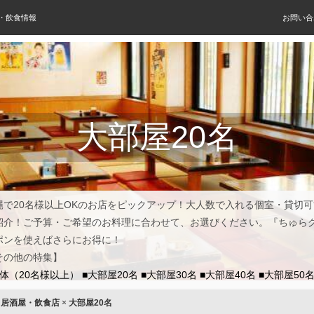
屋・飲食情報
お問い合
大部屋20名
縄で20名様以上OKのお店をピックアップ！大人数で入れる個室・貸切
紹介！ご予算・ご希望のお料理に合わせて、お選びください。『ちゅら
ポンを使えばさらにお得に！
その他の特集】
団体（20名様以上）
■大部屋20名
■大部屋30名
■大部屋40名
■大部屋50
×
居酒屋・飲食店
×
大部屋20名