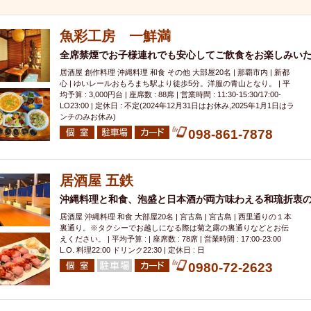
000円
肉の日
おもろまち駅周辺
オープンテラス
マトン・ラ
エビ
カレー
チャージ無し
牡蠣
夜景・景色◎
夜12時以降
魚彩工房 一鮮満
牧志駅周辺
ペット同伴
ビアガーデン
チーズ
天ぷら
ラ
全席禁煙でお子様連れでも安心してご飲食をお楽しみい
スメ
沖縄そば
串揚げ
バレンタイン
立ち飲み
5000円以上
居酒屋 創作料理 沖縄料理 和食 その他 大部屋20名 | 那覇市内 | 新都
理
石垣牛
アヒージョ
アサヒ
割烹
女性専用トイレあり
心 | ゆいレールおもろまち駅より徒歩5分。洋服の青山となり。 | 平
均予算 : 3,000円台 | 座席数 : 88席 | 営業時間 : 11:30-15:30/17:00-
スペシャルディナー
ホルモン(もつ)
炭火焼
ペイディ（給料日）
LO23:00 | 定休日 : 不定(2024年12月31日はお休み,2025年1月1日はラ
ンチのみお休み)
インバル・イタリアンバール
食べ放題
動物カフェ＆バー
屋富祖地
098-861-7878
ジビエ
安里駅周辺
アジア・エスニック
熱燗
生け簀
獺祭
分煙
少人数貸切(15名以下から)
島野菜
しゃぶしゃぶ
パクチー
電気ブラン
エビスビール
ウェディング
58KACHA-SEA
バイ
居酒屋 五鉄
昼宴会
イベリコ豚
山盛、メガ盛り
つけ麺
日本そば
冬
沖縄料理と和食、泡盛と日本酒が両方味わえる和琉折衷
中華
お好み焼き・もんじゃ
オーガニック
プレミアムフライデー
居酒屋 沖縄料理 和食 大部屋20名 | 宮古島 | 宮古島 | 西里通りの１本
裏通り。※タクシーでお越しになる際は菊之露の裏通りなどとお伝
レ
ランチバイキング
フルーツハイボール
飲み比べセット
首里
えください。 | 平均予算 : | 座席数 : 78席 | 営業時間 : 17:00-23:00
L.O. 料理22:00 ドリンク22:30 | 定休日 : 日
鉄板焼き
幹事様特典
おばんざい
チーズタッカルビ
奥武山公園
0980-72-2623
定メニュー
春限定メニュー
フレンチ
夏限定メニュー
ENJOY 
駅周辺
シードル
那覇空港駅周辺
儀保駅周辺