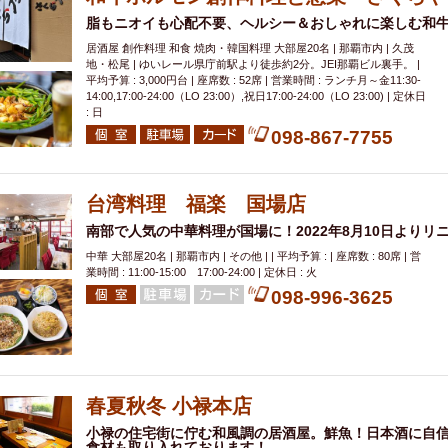
脂もニオイも心配不要、ヘルシー＆おしゃれに楽しむ和
居酒屋 創作料理 和食 焼肉・韓国料理 大部屋20名 | 那覇市内 | 久茂
地・松尾 | ゆいレール県庁前駅より徒歩約2分。JEI那覇ビル裏手。 |
平均予算 : 3,000円台 | 座席数 : 52席 | 営業時間 : ランチ月～金11:30-
14:00,17:00-24:00（LO 23:00）,祝日17:00-24:00（LO 23:00) | 定休日
: 日
098-867-7755
台湾料理 福楽 国場店
南部で人気の中華料理が国場に！2022年8月10日よりリニ
中華 大部屋20名 | 那覇市内 | その他 | | 平均予算 : | 座席数 : 80席 | 営
業時間 : 11:00-15:00 17:00-24:00 | 定休日 : 火
098-996-3625
春夏秋冬 小禄本店
小禄の住宅街に佇む和風調の居酒屋。鮮魚！日本酒に自
食材も取り入れております！