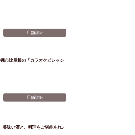
放題
30分
店舗詳細
延
沖縄市比屋根の「カラオケビレッジ
長！
※有効期限2026年11月06日まで
店舗詳細
、美味い酒と、料理をご堪能あれ♪