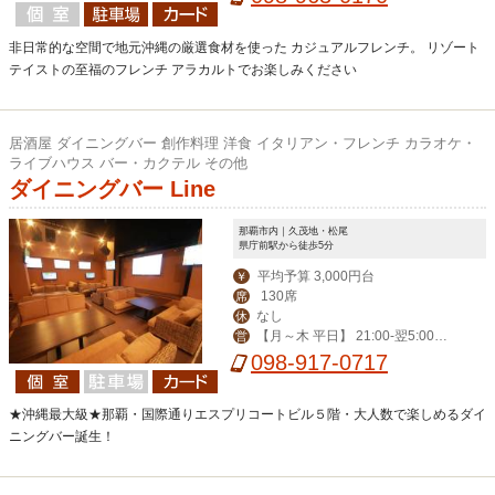
非日常的な空間で地元沖縄の厳選食材を使った カジュアルフレンチ。 リゾート
テイストの至福のフレンチ アラカルトでお楽しみください
居酒屋 ダイニングバー 創作料理 洋食 イタリアン・フレンチ カラオケ・
ライブハウス バー・カクテル その他
ダイニングバー Line
那覇市内｜久茂地・松尾
県庁前駅から徒歩5分
平均予算 3,000円台
￥
130席
席
なし
休
【月～木 平日】 21:00-翌5:00
営
【その他】19:00-翌6:00
098-917-0717
★沖縄最大級★那覇・国際通りエスプリコートビル５階・大人数で楽しめるダイ
ニングバー誕生！