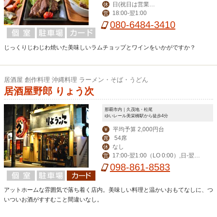
日(祝日は営業、
休
18:00‐翌1:00
営
月曜振替休)
080-6484-3410
じっくりじわじわ焼いた美味しいラムチョップとワインをいかがですか？
居酒屋 創作料理 沖縄料理 ラーメン・そば・うどん
居酒屋野郎 りょう次
那覇市内｜久茂地・松尾
ゆいレール美栄橋駅から徒歩4分
平均予算 2,000円台
￥
54席
席
なし
休
17:00-翌1:00（LO 0:00）,日-翌0:
営
30（LO 23:30）
098-861-8583
アットホームな雰囲気で落ち着く店内。美味しい料理と温かいおもてなしに、つ
いついお酒がすすむこと間違いなし。