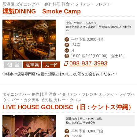
居酒屋 ダイニングバー 創作料理 洋食 イタリアン・フレンチ
燻製DINING Smoke Camp
中部｜沖縄市・うるま市
泡瀬交差点より徒歩10分 沖縄高原郵便局より車で5
分
平均予算 3,000円台
￥
34席
席
月
休
18:00‐翌2:00(LO1:00) 金土18:0
営
0‐翌3:00(LO翌2:00)
098-937-3993
沖縄市の燻製専門店♪自慢の燻製とおいしいお酒をお楽しみください！
ダイニングバー 創作料理 洋食 イタリアン・フレンチ カラオケ・ライブハ
ウス バー・カクテル その他 カレー・タコス
LIVE HOUSE GOLDDISC（旧：ケントス沖縄）
那覇市内｜松山・久米・前島
松山交差点より徒歩5分
平均予算 3,000円台
￥
100席
席