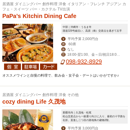
居酒屋 ダイニングバー 創作料理 洋食 イタリアン・フレンチ アジアン カ
フェ・スイーツ バー・カクテル TV出演
PaPa’s Kitchin Dining Cafe
中部｜沖縄市・うるま市
国道329号線沿い、高原（南）交差点を過ぎて左手
平均予算 2,000円台
￥
60席
席
なし
休
18:00‐翌1:00、金～日/祝日18:00-
営
翌2:00
098-932-8929
オススメワインと自慢の料理で、飲み会・女子会・デートはいかがですか♪
居酒屋 ダイニングバー 創作料理 洋食 その他
cozy dining Life 久茂地
那覇市内｜久茂地・松尾
松山交差点から一銀通り向けに入り、最初の十字路を
右折。直進し二つ目の路地角の建物2階。
平均予算 3,000円台
￥