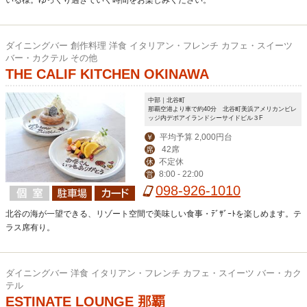
ダイニングバー 創作料理 洋食 イタリアン・フレンチ カフェ・スイーツ
バー・カクテル その他
THE CALIF KITCHEN OKINAWA
中部｜北谷町
那覇空港より車で約40分 北谷町美浜アメリカンビレ
ッジ内デポアイランドシーサイドビル３F
平均予算 2,000円台
￥
42席
席
不定休
休
8:00 - 22:00
営
098-926-1010
北谷の海が一望できる、リゾート空間で美味しい食事・ﾃﾞｻﾞｰﾄを楽しめます。テ
ラス席有り。
ダイニングバー 洋食 イタリアン・フレンチ カフェ・スイーツ バー・カク
テル
ESTINATE LOUNGE 那覇