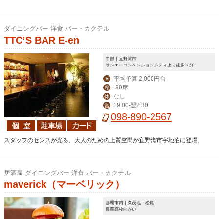
ダイニングバー 洋食 バー・カクテル
TTC’S BAR E-en
中部｜宜野湾市
サンエーコンベンションシティより徒歩２分
平均予算 2,000円台
￥
39席
席
なし
休
19:00-翌2:30
営
098-890-2567
スタッフのセンスが光る、大人のための上質空間が宜野湾市宇地泊に登場。
居酒屋 ダイニングバー 洋食 バー・カクテル
maverick（マーベリック）
那覇市内｜久茂地・松尾
那覇高校向かい