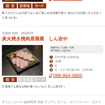
歌うだけじゃもの足りないほど楽しめる内装の造り♪あなたのお気に入りがきっ
と見つかる♪
居酒屋 焼肉・韓国料理
炭火焼き焼肉居酒屋 しん吉や
那覇市内｜久茂地・松尾
県庁前駅より徒歩5分
平均予算 3,000円台
￥
40席
席
火
休
月～土17:00-翌1:00、日16:00-0:0
営
0
098-864-0665
久茂地で上質なお肉が食べたいなら【しん吉や】♪
ダイニングバー 創作料理 洋食 アジアン カフェ・スイーツ バー・カクテ