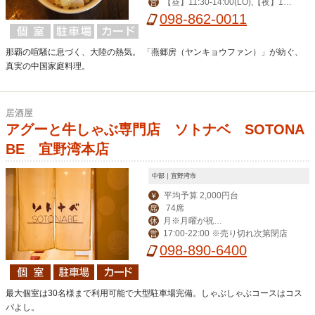
【昼】11:30-14:00(LO),【夜】17:
営
30-22:30(LO),土/祝17:00-22:30(LO),
098-862-0011
日12:00-21:30(LO)
那覇の喧騒に息づく、大陸の熱気。 「燕郷房（ヤンキョウファン）」が紡ぐ、
真実の中国家庭料理。
居酒屋
アグーと牛しゃぶ専門店 ソトナベ SOTONA
BE 宜野湾本店
中部｜宜野湾市
平均予算 2,000円台
￥
74席
席
月※月曜が祝日
休
17:00-22:00 ※売り切れ次第閉店
営
の場合は火曜が定休
098-890-6400
最大個室は30名様まで利用可能で大型駐車場完備。しゃぶしゃぶコースはコス
パよし。