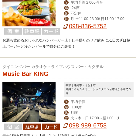
平均予算 2,000円台
￥
24席
席
不定休
休
月-土11:00-23:00/ 日11:00-17:00
営
098-836-5752
お洒も飲めるおしゃれなハンバーガー店！仕事帰りのサク飲みに♪1日の〆は極
上バーガーと冷たいビールで自分にご褒美！
ダイニングバー カラオケ・ライブハウス バー・カクテル
Music Bar KING
中部｜沖縄市・うるま市
沖縄ライカム＆ミュージックタウン音市場から車で３
分
平均予算
￥
100席
席
月曜
休
火～木・日 17:00～翌1:00 （L.O.
営
24:00)／金・土・祝前日 17:00～5:00
098-989-6758
（L.O.4:00）
最大150名様収容！！【週末】と【貸切】が人気のBAR☆