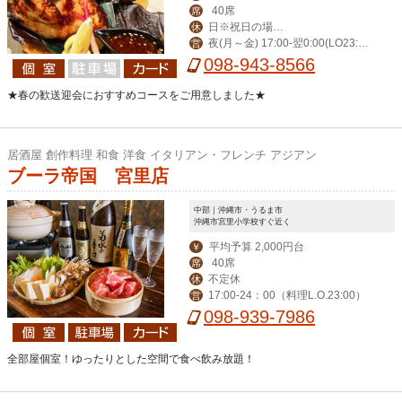
40席
席
日※祝日の場合
休
夜(月～金) 17:00-翌0:00(LO23:3
営
営業。月曜振替休。
0) (土)-翌1:00(LO翌0:30) 昼(月～金) 1
098-943-8566
1:30-14:00(LO13:30)
★春の歓送迎会におすすめコースをご用意しました★
居酒屋 創作料理 和食 洋食 イタリアン・フレンチ アジアン
ブーラ帝国 宮里店
中部｜沖縄市・うるま市
沖縄市宮里小学校すぐ近く
平均予算 2,000円台
￥
40席
席
不定休
休
17:00-24：00（料理L.O.23:00）
営
098-939-7986
全部屋個室！ゆったりとした空間で食べ飲み放題！