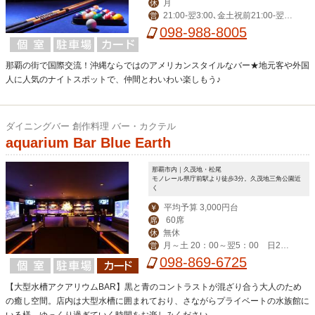
月
休
21:00-翌3:00､金土祝前21:00-翌5:
営
00
098-988-8005
那覇の街で国際交流！沖縄ならではのアメリカンスタイルなバー★地元客や外国
人に人気のナイトスポットで、仲間とわいわい楽しもう♪
ダイニングバー 創作料理 バー・カクテル
aquarium Bar Blue Earth
那覇市内｜久茂地・松尾
モノレール県庁前駅より徒歩3分。久茂地三角公園近
く
平均予算 3,000円台
￥
60席
席
無休
休
月～土 20：00～翌5：00 日2
営
0：00～翌3：00
098-869-6725
【大型水槽アクアリウムBAR】黒と青のコントラストが混ざり合う大人のため
の癒し空間。店内は大型水槽に囲まれており、さながらプライベートの水族館に
いる様。ゆっくり過ぎていく時間をお楽しみください。