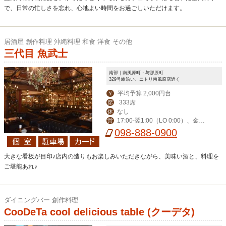
で、日常の忙しさを忘れ、心地よい時間をお過ごしいただけます。
居酒屋 創作料理 沖縄料理 和食 洋食 その他
三代目 魚武士
南部｜南風原町・与那原町
329号線沿い、ニトリ南風原店近く
平均予算 2,000円台
￥
333席
席
なし
休
17:00-翌1:00（LO 0:00）、金土
営
祝前17:00-翌2:00（LO 翌1:00）
098-888-0900
大きな看板が目印♪店内の造りもお楽しみいただきながら、美味い酒と、料理を
ご堪能あれ♪
ダイニングバー 創作料理
CooDeTa cool delicious table (クーデタ)