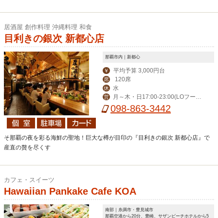
居酒屋 創作料理 沖縄料理 和食
目利きの銀次 新都心店
那覇市内｜新都心
平均予算 3,000円台
￥
120席
席
水
休
月～木・日17:00-23:00(LOフード
営
22:00/ドリンク22:30)、金・土17:00-
098-863-3442
0:00(LOフード23:00/ドリンク23:30)
そ那覇の夜を彩る海鮮の聖地！巨大な樽が目印の『目利きの銀次 新都心店』で
産直の贅を尽くす
カフェ・スイーツ
Hawaiian Pankake Cafe KOA
南部｜糸満市・豊見城市
那覇空港から20分、豊崎、サザンビーチホテルから5