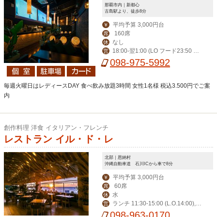
那覇市内｜新都心
古島駅より、徒歩8分
平均予算 3,000円台
￥
160席
席
なし
休
18:00-翌1:00 (LO フード23:50 ド
営
リンク0:20) 金土祝前18:00-翌2:00 (L
098-975-5992
Oフード0:50 ドリンク1:20)
毎週火曜日はレディースDAY 食べ飲み放題3時間 女性1名様 税込3.500円でご案
内
創作料理 洋食 イタリアン・フレンチ
レストラン イル・ド・レ
北部｜恩納村
沖縄自動車道 石川ICから車で8分
平均予算 3,000円台
￥
60席
席
水
休
ランチ 11:30-15:00 (L.O.14:00),デ
営
ィナー 17:30-23:00 (L.O.21:00)
098-963-0170