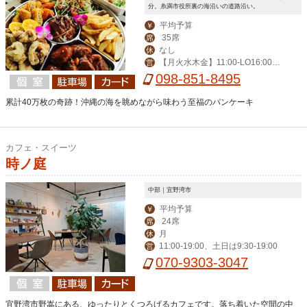
分。糸満市役所裏の海沿いの道路沿い。
平均予算
￥
35席
席
なし
休
【月火水木金】11:00-LO16:00
営
【土】09:00-LO22:00【日祝】9:00-L
098-851-8495
O16:00【祝前】11:00-17:00
累計40万枚の奇跡！沖縄の海を眺めながら味わう至福のパンケーキ
カフェ・スイーツ
時ノ庭
中部｜宜野湾市
平均予算
￥
24席
席
月
休
11:00-19:00、土日は9:30-19:00
営
070-9303-3047
宜野湾市野嵩にある、ゆったりとくつろげるカフェです。落ち着いた空間の中