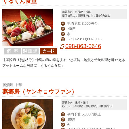
ぐるくん食堂
那覇市内｜久茂地・松尾
県庁前駅より国際通りに入り徒歩2分ほど
平均予算 3,000円台
￥
40席
席
水
休
17:30-23:30(LO23:00)
営
098-863-0646
【国際通り徒歩5分】沖縄の海の幸をまるごと堪能！地魚と伝統料理が味わえる
アットホームな居酒屋「ぐるくん食堂」
居酒屋 中華
燕郷房（ヤンキョウファン）
那覇市内｜泉崎・壺川
ゆいレール旭橋駅・県庁前駅より徒歩約5分
平均予算 5,000円以上
￥
80席
席
火
休