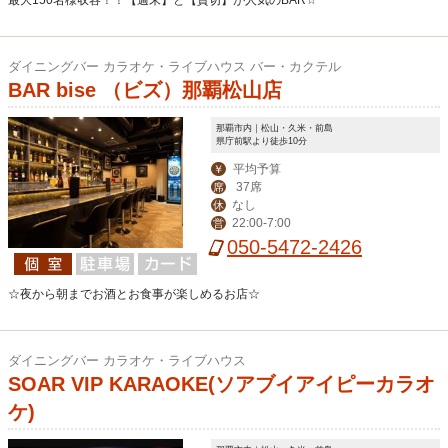
ダイニングバー カラオケ・ライブハウス バー・カクテル
BAR bise （ビズ）那覇松山店
那覇市内｜松山・久米・前島
県庁前駅より徒歩10分
平均予算
￥
37席
席
なし
休
22:00-7:00
営
050-5472-2426
☆夜から朝までお酒とお食事が楽しめるお店☆
ダイニングバー カラオケ・ライブハウス
SOAR VIP KARAOKE(ソアブイアイピーカラオ
ケ)