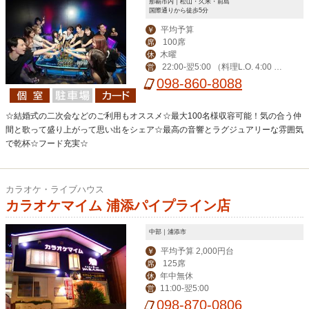
那覇市内｜松山・久米・前島
国際通りから徒歩5分
平均予算
￥
100席
席
木曜
休
22:00-翌5:00 （料理L.O. 4:00 ド
営
リンクL.O. 4:00）
098-860-8088
☆結婚式の二次会などのご利用もオススメ☆最大100名様収容可能！気の合う仲
間と歌って盛り上がって思い出をシェア☆最高の音響とラグジュアリーな雰囲気
で乾杯☆フード充実☆
カラオケ・ライブハウス
カラオケマイム 浦添パイプライン店
中部｜浦添市
平均予算 2,000円台
￥
125席
席
年中無休
休
11:00-翌5:00
営
098-870-0806