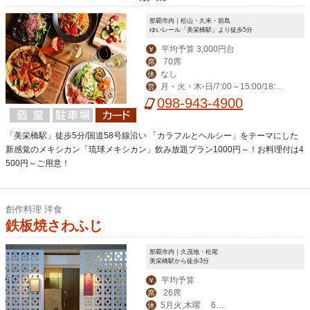
那覇市内｜松山・久米・前島
ゆいレール「美栄橋駅」より徒歩5分
平均予算 3,000円台
￥
70席
席
なし
休
月・火・木-日/7:00～15:00/18:00
営
～23:00(料理L.O. 22:00) 毎週水曜日は
098-943-4900
ディナー定休日。
「美栄橋駅」徒歩5分/国道58号線沿い 「カラフルとヘルシー」をテーマにした
新感覚のメキシカン「琉球メキシカン」飲み放題プラン1000円～！お料理付は4
500円～ご用意！
創作料理 洋食
鉄板焼さわふじ
那覇市内｜久茂地・松尾
美栄橋駅から徒歩3分
平均予算
￥
26席
席
5月火,木曜 6月
休