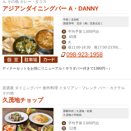
ル その他 カレー・タコス
アジアンダイニングバー A・DANNY
中部｜北谷町
国道58号 北谷（南）交差点近く
平均予算 1,000円台
￥
60席
席
火
休
昼11:00-16:30 夜17:00‐23:00(L
営
O 22:00)、金土24:00（LO 23:00）
098-923-1958
ディナーセットをお得にリニューアル！サラダバー付きで1380円～♪
居酒屋 ダイニングバー 創作料理 イタリアン・フレンチ バー・カクテル
その他
久茂地チョップ
那覇市内｜久茂地・松尾
久茂地小学校前
平均予算 2,000円台
￥
12席
席