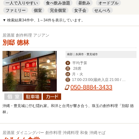
一人で入りやすい
食べ飲み放題
昼飲み
オードブル
ファミリー
個室
完全個室
女子会
せんべろ
キッズルーム
安い
デート
▼ 検索結果34件中、1～34件を表示しています。
居酒屋 創作料理 アジアン
別邸 徳林
南部｜糸満市・豊見城市
平均予算
￥
28席
席
月・火
休
17:00-23:00(最終入店 21:00 / フ
営
ードLO22:00)
050-8884-3433
沖縄・豊見城に佇む隠れ家。和洋と台湾が響き合う、珠玉の創作料理「別邸 徳
林」
居酒屋 ダイニングバー 創作料理 沖縄料理 和食 沖縄そば