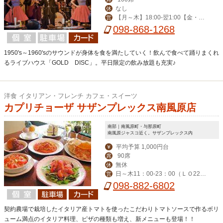
なし
休
【月～木】18:00-翌1:00【金・
営
土】18:00-翌2:00【日・祝】18:00-0:
098-868-1268
00
1950's～1960'sのサウンドが身体を食を満たしていく！飲んで食べて踊りまくれ
るライブハウス「GOLD DISC」。平日限定の飲み放題も充実♪
洋食 イタリアン・フレンチ カフェ・スイーツ
カプリチョーザ サザンプレックス南風原店
南部｜南風原町・与那原町
南風原ジャスコ近く。サザンプレックス内
平均予算 1,000円台
￥
90席
席
無休
休
日～木11：00-23：00（ＬＯ22：
営
30） 金・土（LO-23：30）
098-882-6802
契約農場で栽培したイタリア産トマトを使ったこだわりトマトソースで作るボリ
ューム満点のイタリア料理、ピザの種類も増え、新メニューも登場！！