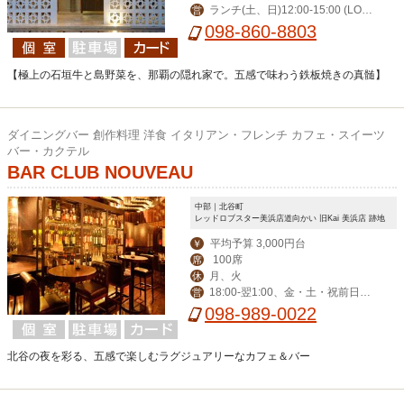
ランチ(土、日)12:00-15:00 (LO1
営
火曜が定休日となり
098-860-8803
4:00) ディナー17:00-23:00(LO22:00)
ます
【極上の石垣牛と島野菜を、那覇の隠れ家で。五感で味わう鉄板焼きの真髄】
ダイニングバー 創作料理 洋食 イタリアン・フレンチ カフェ・スイーツ
バー・カクテル
BAR CLUB NOUVEAU
中部｜北谷町
レッドロブスター美浜店道向かい 旧Kai 美浜店 跡地
平均予算 3,000円台
￥
100席
席
月、火
休
18:00-翌1:00、金・土・祝前日17:
営
00-翌1:00
098-989-0022
北谷の夜を彩る、五感で楽しむラグジュアリーなカフェ＆バー