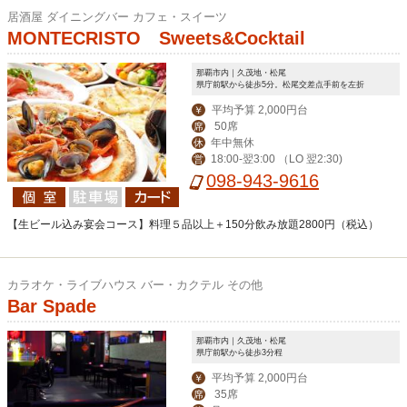
居酒屋 ダイニングバー カフェ・スイーツ
MONTECRISTO Sweets&Cocktail
那覇市内｜久茂地・松尾
県庁前駅から徒歩5分。松尾交差点手前を左折
平均予算 2,000円台
￥
50席
席
年中無休
休
18:00-翌3:00 （LO 翌2:30)
営
098-943-9616
【生ビール込み宴会コース】料理５品以上＋150分飲み放題2800円（税込）
カラオケ・ライブハウス バー・カクテル その他
Bar Spade
那覇市内｜久茂地・松尾
県庁前駅から徒歩3分程
平均予算 2,000円台
￥
35席
席