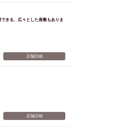
ム肉
洋食
入店可
サプライズ
ーメン
時間無制飲み放題
用できる、広々とした座敷もありま
コース
地中海料理
鍋
入店１時間が安い
野菜巻き串
区
ジンギスカン
店舗詳細
イタリアン
古島駅周辺
炉端焼き
ふぐ料理
キング（ビュッフェ）
限定メニュー
おでん
牛串焼き
駅周辺
やぎ料理
駅周辺
小禄駅周辺
店舗詳細
LUNCH 特集
造形集団