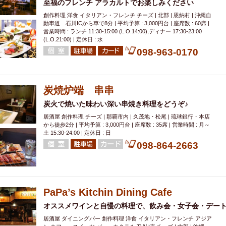
至福のフレンチ アラカルトでお楽しみください
創作料理 洋食 イタリアン・フレンチ チーズ | 北部 | 恩納村 | 沖縄自
動車道 石川ICから車で8分 | 平均予算 : 3,000円台 | 座席数 : 60席 |
営業時間 : ランチ 11:30-15:00 (L.O.14:00),ディナー 17:30-23:00
(L.O.21:00) | 定休日 : 水
098-963-0170
炭焼炉端 串串
炭火で焼いた味わい深い串焼き料理をどうぞ♪
居酒屋 創作料理 チーズ | 那覇市内 | 久茂地・松尾 | 琉球銀行・本店
から徒歩2分 | 平均予算 : 3,000円台 | 座席数 : 35席 | 営業時間 : 月～
土 15:30-24:00 | 定休日 : 日
098-864-2663
PaPa’s Kitchin Dining Cafe
オススメワインと自慢の料理で、飲み会・女子会・デート
居酒屋 ダイニングバー 創作料理 洋食 イタリアン・フレンチ アジア