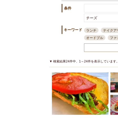
条件
キーワード
ランチ
テイクア
オードブル
ファ
スポーツ観戦
島
接待・会食
ちょ
結婚式二次会
朝
▼ 検索結果24件中、1～24件を表示しています
夜10時以降入店可
貸切可
大部屋20
カード可
厳選日
3000円台コース
アサヒスーパードラ
大部屋50名以上～
ハッピーアワー