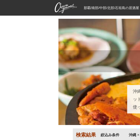
那覇/南部/中部/北部/石垣島の居酒
沖
ッ
使
検索結果
絞込み条件
沖縄