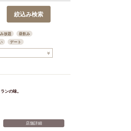
絞込み検索
み放題
昼飲み
い
デート
コース
ディナー
念日
泡盛
喫煙可
ーキ
歓迎会
宴会
部屋30名
カウンター
カクテル
送別会
トランの味。
ビ
飲み会
掘りごたつ
クーポン
結納・顔会わせ
全面禁煙
店舗詳細