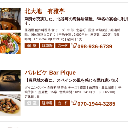
000円
肉の日
おもろまち駅周辺
オープンテラス
マトン・ラ
エビ
カレー
チャージ無し
牡蠣
夜景・景色◎
夜12時以降
北大地 有雅亭
牧志駅周辺
ペット同伴
ビアガーデン
チーズ
天ぷら
ラ
刺身が充実した、北谷町の海鮮居酒屋。50名の宴会に利
す。
スメ
沖縄そば
串揚げ
バレンタイン
立ち飲み
5000円以上
居酒屋 創作料理 和食 チーズ | 中部 | 北谷町 | 国道58号線沿い給油所
理
石垣牛
アヒージョ
アサヒ
割烹
女性専用トイレあり
隣。国体道路入口近く | 平均予算 : 2,000円台 | 座席数 : 120席 | 営業
時間 : 17:00-24:00(LO23:00) | 定休日 : 火
スペシャルディナー
ホルモン(もつ)
炭火焼
ペイディ（給料日）
098-936-6739
インバル・イタリアンバール
食べ放題
動物カフェ＆バー
屋富祖地
ジビエ
安里駅周辺
アジア・エスニック
熱燗
生け簀
獺祭
分煙
少人数貸切(15名以下から)
島野菜
しゃぶしゃぶ
パクチー
バルピケ Bar Pique
電気ブラン
エビスビール
ウェディング
58KACHA-SEA
バイ
【豊見城の夜に、スペインの風を感じる隠れ家バル】
昼宴会
イベリコ豚
山盛、メガ盛り
つけ麺
日本そば
冬
ダイニングバー 創作料理 洋食 チーズ | 南部 | 糸満市・豊見城市 | | 平
中華
お好み焼き・もんじゃ
オーガニック
プレミアムフライデー
均予算 : | 座席数 : 15席 | 営業時間 : 18:00-24:00(フードLO22:00） |
レ
ランチバイキング
定休日 : 日
フルーツハイボール
飲み比べセット
首里
070-1944-3285
鉄板焼き
幹事様特典
おばんざい
チーズタッカルビ
奥武山公園
定メニュー
春限定メニュー
フレンチ
夏限定メニュー
ENJOY 
駅周辺
シードル
那覇空港駅周辺
儀保駅周辺