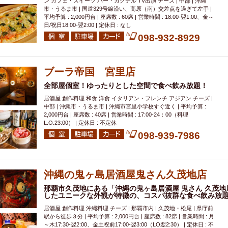
ン カフェ・スイーツ バー・カクテル TV出演 チーズ | 中部 | 沖縄
市・うるま市 | 国道329号線沿い、高原（南）交差点を過ぎて左手 |
平均予算 : 2,000円台 | 座席数 : 60席 | 営業時間 : 18:00‐翌1:00、金～
日/祝日18:00-翌2:00 | 定休日 : なし
098-932-8929
ブーラ帝国 宮里店
全部屋個室！ゆったりとした空間で食べ飲み放題！
居酒屋 創作料理 和食 洋食 イタリアン・フレンチ アジアン チーズ |
中部 | 沖縄市・うるま市 | 沖縄市宮里小学校すぐ近く | 平均予算 :
2,000円台 | 座席数 : 40席 | 営業時間 : 17:00-24：00（料理
L.O.23:00） | 定休日 : 不定休
098-939-7986
沖縄の鬼ヶ島居酒屋鬼さん久茂地店
那覇市久茂地にある「沖縄の鬼ヶ島居酒屋 鬼さん 久茂
したユニークな外観が特徴の、コスパ抜群な食べ飲み放
居酒屋 創作料理 沖縄料理 チーズ | 那覇市内 | 久茂地・松尾 | 県庁前
駅から徒歩３分 | 平均予算 : 2,000円台 | 座席数 : 82席 | 営業時間 : 月
～木17:30-翌2:00、金土祝前17:00-翌3:00（LO翌2:30） | 定休日 : 不