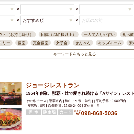
×
×
×
×
ウト（お持ち帰り）
団体（20名様以上）
一人で入りやすい
食べ飲
ミリー
個室
完全個室
女子会
せんべろ
キッズルーム
安
唄ライブ
サントリー
一人飲み
誕生日
大人数
飲み放題付き
キーワードをもっと見る
い飲み
コスパ最高
肉料理
模合
インスタ映え
座敷席
記
まで営業
半個室
ワイン
国際通り
生ビール込飲み放題
ステ
。
県産魚
焼鳥
忘年会コース
レモンサワー
観光客に人気
大
ジョージレストラン
名
落ち着いた空間
4000円台コース
合コン
オリオンドラフト
本酒
鮮魚
1954年創業。那覇・辻で愛され続ける「Aサイン」レス
大衆酒場
ノンアルコールビール
ウィスキー
テレ
その他 チーズ | 那覇市内 | 松山・久米・前島 | | 平均予算 : 2,000円台
ピザ
焼酎
カラオケ
デリバリー
寿司
クリスマス
和食
| 座席数 : 0席 | 営業時間 : 12:00-24:00 | 定休日 : 月
イ
県庁前駅周辺
大部屋40名
旭橋駅周辺
沖縄料理
スイーツ
098-868-5036
オリオン
海ぶどう
パスタ
民謡・生演奏
気軽に一杯
店内
アグー豚
プレミアムモルツ
貝づくし
燻製料理
美栄橋駅周辺