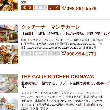
定休
098-861-5578
クッチーナ マンテカーレ
【糸満】「練る・混ぜる」に込めた情熱。五感で楽しむ
洋食 イタリアン・フレンチ その他 チーズ | 南部 | 糸満市・豊見城市
| | 平均予算 : | 座席数 : 26席 | 営業時間 : 18:00-22:30(LO21:30) 【土
日】 12:00-15:00(LO14:00) 18:00-22:30(LO21:30) | 定休日 : 月
098-994-1771
THE CALIF KITCHEN OKINAWA
北谷の海が一望できる、リゾート空間で美味しい食事・ﾃﾞ
り。
ダイニングバー 創作料理 洋食 イタリアン・フレンチ カフェ・スイ
ーツ バー・カクテル その他 チーズ | 中部 | 北谷町 | 那覇空港より車
で約40分 北谷町美浜アメリカンビレッジ内デポアイランドシーサ
イドビル３F | 平均予算 : 2,000円台 | 座席数 : 42席 | 営業時間 : 8:00 -
22:00 | 定休日 : 不定休