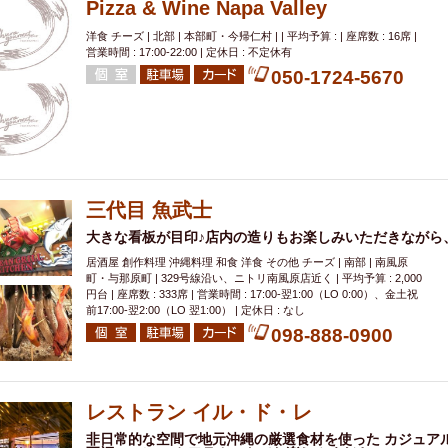
Pizza & Wine Napa Valley
洋食 チーズ | 北部 | 本部町・今帰仁村 | | 平均予算 : | 座席数 : 16席 |
営業時間 : 17:00-22:00 | 定休日 : 不定休有
050-1724-5670
三代目 魚武士
大きな看板が目印♪店内の造りもお楽しみいただきながら
居酒屋 創作料理 沖縄料理 和食 洋食 その他 チーズ | 南部 | 南風原
町・与那原町 | 329号線沿い、ニトリ南風原店近く | 平均予算 : 2,000
円台 | 座席数 : 333席 | 営業時間 : 17:00-翌1:00（LO 0:00）、金土祝
前17:00-翌2:00（LO 翌1:00） | 定休日 : なし
098-888-0900
レストラン イル・ド・レ
非日常的な空間で地元沖縄の厳選食材を使った カジュア