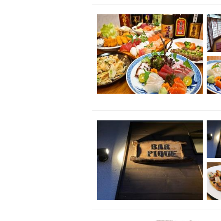
飲み放題付きコース3
キリン一番搾り
アレルギー対応可能
ダイエット中におス
ソファー
激辛料
ファーストフード
スクリーン
スペ
カニ
カフェ
餃子
キリン
ホッピー
焼肉
マイク
サッポロ
市立病院前駅周辺
綺麗orお洒落なトイ
クラフトビール
壺川駅周辺
秋限
ラクレット
赤嶺