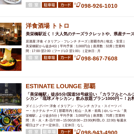
098-926-1010
洋食酒場 トトロ
美栄橋駅近く！大人気のチーズラクレットや、県産チーズ
居酒屋 洋食 イタリアン・フレンチ チーズ | 那覇市内 | 牧志・安里 |
美栄橋駅から徒歩4分 | 平均予算 : 3,000円台 | 座席数 : 32席 | 営業時
間 : 17:00-翌2:00（フードLO 翌1:00） | 定休日 : 月
098-867-7608
ESTINATE LOUNGE 那覇
「美栄橋駅」徒歩5分/国道58号線沿い 「カラフルとヘ
シカン「琉球メキシカン」飲み放題プラン1000円～！お料
ダイニングバー 洋食 イタリアン・フレンチ カフェ・スイーツ バ
ー・カクテル チーズ | 那覇市内 | 松山・久米・前島 | ゆいレール「美
栄橋駅」より徒歩5分 | 平均予算 : 3,000円台 | 座席数 : 70席 | 営業時
間 : 月・火・木-日/7:00～15:00/18:00～23:00(料理L.O. 22:00) 毎週水
曜日はディナー定休日。 | 定休日 : なし
098-943-4900