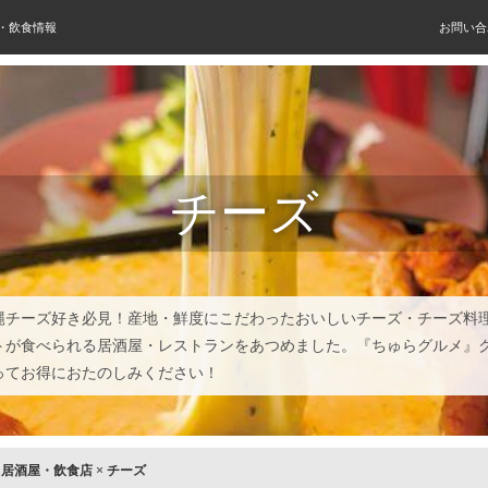
屋・飲食情報
お問い合
チーズ
縄チーズ好き必見！産地・鮮度にこだわったおいしいチーズ・チーズ料
トが食べられる居酒屋・レストランをあつめました。『ちゅらグルメ』
ってお得におたのしみください！
×
居酒屋・飲食店
×
チーズ