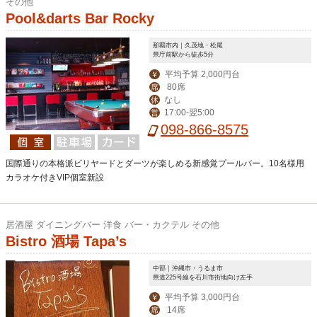
その他
Pool&darts Bar Rocky
那覇市内｜久茂地・松尾
県庁前駅から徒歩5分
平均予算 2,000円台
￥
80席
席
なし
休
17:00-翌5:00
営
098-866-8575
国際通りの本格派ビリヤードとダーツが楽しめる新感覚プールバー。10名様用
カラオケ付きVIP個室新設
居酒屋 ダイニングバー 洋食 バー・カクテル その他
Bistro 酒場 Tapa’s
中部｜沖縄市・うるま市
県道225号線を石川市街地向け左手
平均予算 3,000円台
￥
14席
席