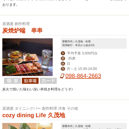
おります。
居酒屋 創作料理
炭焼炉端 串串
那覇市内｜久茂地・松尾
琉球銀行・本店から徒歩2分
平均予算 3,000円台
￥
35席
席
日
休
月～土 15:30-24:00
営
098-864-2663
炭火で焼いた味わい深い串焼き料理をどうぞ♪
居酒屋 ダイニングバー 創作料理 洋食 その他
cozy dining Life 久茂地
那覇市内｜久茂地・松尾