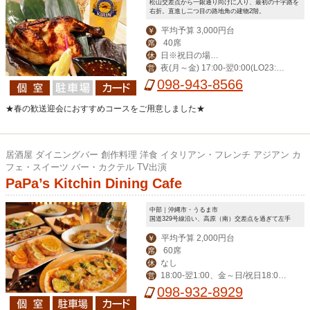
松山交差点から一銀通り向けに入り、最初の十字路を
右折。直進し二つ目の路地角の建物2階。
平均予算 3,000円台
￥
40席
席
日※祝日の場合
休
夜(月～金) 17:00-翌0:00(LO23:3
営
営業。月曜振替休。
0) (土)-翌1:00(LO翌0:30) 昼(月～金) 1
098-943-8566
1:30-14:00(LO13:30)
★春の歓送迎会におすすめコースをご用意しました★
居酒屋 ダイニングバー 創作料理 洋食 イタリアン・フレンチ アジアン カ
フェ・スイーツ バー・カクテル TV出演
PaPa’s Kitchin Dining Cafe
中部｜沖縄市・うるま市
国道329号線沿い、高原（南）交差点を過ぎて左手
平均予算 2,000円台
￥
60席
席
なし
休
18:00‐翌1:00、金～日/祝日18:00-
営
翌2:00
098-932-8929