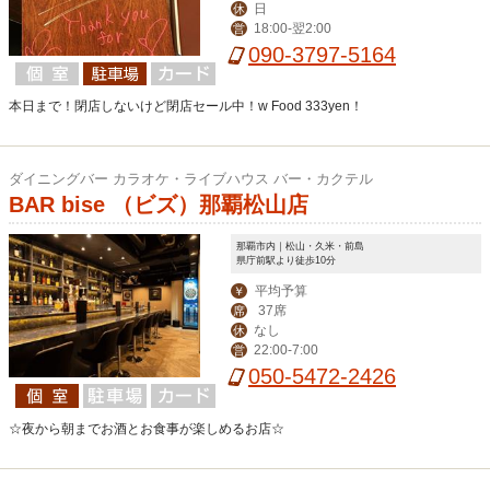
日
休
18:00-翌2:00
営
090-3797-5164
本日まで！閉店しないけど閉店セール中！w Food 333yen！
ダイニングバー カラオケ・ライブハウス バー・カクテル
BAR bise （ビズ）那覇松山店
那覇市内｜松山・久米・前島
県庁前駅より徒歩10分
平均予算
￥
37席
席
なし
休
22:00-7:00
営
050-5472-2426
☆夜から朝までお酒とお食事が楽しめるお店☆