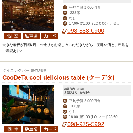
平均予算 2,000円台
￥
333席
席
なし
休
17:00-翌1:00（LO 0:00）、金土
営
祝前17:00-翌2:00（LO 翌1:00）
098-888-0900
大きな看板が目印♪店内の造りもお楽しみいただきながら、美味い酒と、料理を
ご堪能あれ♪
ダイニングバー 創作料理
CooDeTa cool delicious table (クーデタ)
那覇市内｜新都心
古島駅より、徒歩8分
平均予算 3,000円台
￥
160席
席
なし
休
18:00-翌1:00 (LO フード23:50 ド
営
リンク0:20) 金土祝前18:00-翌2:00 (L
098-975-5992
Oフード0:50 ドリンク1:20)