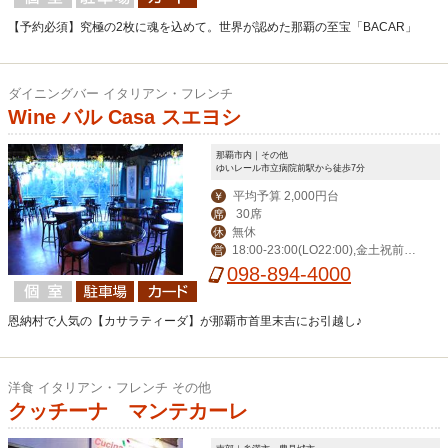
【予約必須】究極の2枚に魂を込めて。世界が認めた那覇の至宝「BACAR」
ダイニングバー イタリアン・フレンチ
Wine バル Casa スエヨシ
那覇市内｜その他
ゆいレール市立病院前駅から徒歩7分
平均予算 2,000円台
￥
30席
席
無休
休
18:00-23:00(LO22:00),金土祝前1
営
8:00-24:00(LO23:00),日11:30-15:00,1
098-894-4000
8:00-22:00
恩納村で人気の【カサラティーダ】が那覇市首里末吉にお引越し♪
洋食 イタリアン・フレンチ その他
クッチーナ マンテカーレ