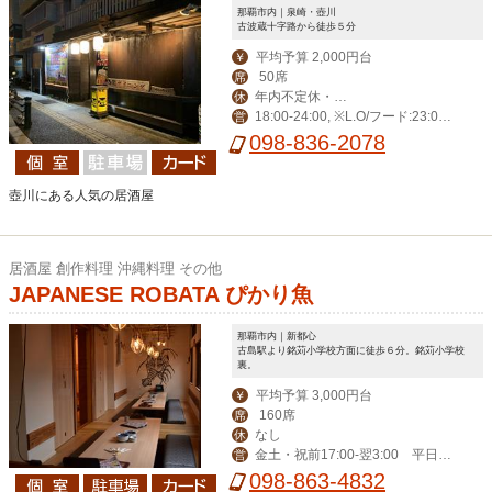
那覇市内｜泉崎・壺川
古波蔵十字路から徒歩５分
平均予算 2,000円台
￥
50席
席
年内不定休・お
休
18:00-24:00, ※L.O/フード:23:0
営
盆・大晦日・正月三
0・ドリンク:23:30
098-836-2078
が日
壺川にある人気の居酒屋
居酒屋 創作料理 沖縄料理 その他
JAPANESE ROBATA ぴかり魚
那覇市内｜新都心
古島駅より銘苅小学校方面に徒歩６分。銘苅小学校
裏。
平均予算 3,000円台
￥
160席
席
なし
休
金土・祝前17:00-翌3:00 平日17:
営
00-翌2:00
098-863-4832