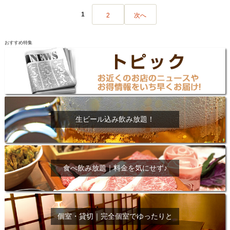
1
2
次へ
おすすめ特集
生ビール込み飲み放題！
食べ飲み放題｜料金を気にせず♪
個室・貸切｜完全個室でゆったりと