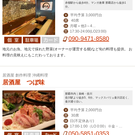
赤嶺駅から徒歩4分。マンガ倉庫 那覇店から徒歩1
分。
平均予算 3,000円台
￥
40席
席
月曜＋他3～4日
休
17:30-24:00(LO23:00)
営
変動でお休み
090-9471-8580
地元のお魚、地元で採れた野菜(オーナーが運営する畑)など旬の料理も提供。 お
料理の見映えにもこだわっております。
居酒屋 創作料理 沖縄料理
居酒屋 つぼ味
那覇市内｜泉崎・壺川
壺川駅より徒歩5、6分。マックスバリュ壷川店近く、
壷川通り沿い。
平均予算 2,000円台
￥
30席
席
日(不定休あり)
休
17:00-1:00（LO 0:00）※金・土・
営
祝前日-2:00（LO 1:00）
050-5851-0353