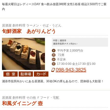
毎週火曜日はレディースDAY 食べ飲み放題3時間 女性1名様 税込3.500円でご案
内
居酒屋 創作料理 ラーメン・そば・うどん
旬鮮酒家 あがりんどう
中部｜浦添市
浦添市役所ナナメ向かい
平均予算 2,000円台
￥
72席
席
不定休
休
17:30-0:00 金土17:30-翌1:00
営
098-943-3825
浦添市役所向かいにある居酒屋。30名OKの席もあるので、団体様も大歓迎！
居酒屋 創作料理 その他 Ｆフード・宅配
和風ダイニング 壺