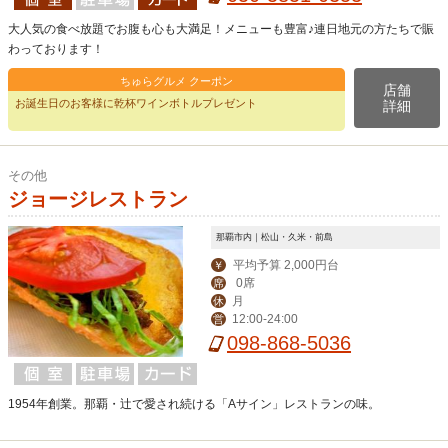
大人気の食べ放題でお腹も心も大満足！メニューも豊富♪連日地元の方たちで賑
わっております！
ちゅらグルメ クーポン
店舗
お誕生日のお客様に乾杯ワインボトルプレゼント
詳細
その他
ジョージレストラン
那覇市内｜松山・久米・前島
平均予算 2,000円台
￥
0席
席
月
休
12:00-24:00
営
098-868-5036
1954年創業。那覇・辻で愛され続ける「Aサイン」レストランの味。