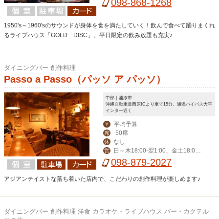
土】18:00-翌2:00【日・祝】18:00-0:
098-868-1268
00
1950's～1960'sのサウンドが身体を食を満たしていく！飲んで食べて踊りまくれ
るライブハウス「GOLD DISC」。平日限定の飲み放題も充実♪
ダイニングバー 創作料理
Passo a Passo（パッソ ア パッソ）
中部｜浦添市
沖縄自動車道西原ICより車で15分。浦添バイパス大平
インター近く
平均予算
￥
50席
席
なし
休
日～木18:00-翌1:00、金土18:00-
営
翌2:00、≪ランチ≫月～金11:30-14:0
098-879-2027
0
アジアンテイストな落ち着いた店内で、こだわりの創作料理が楽しめます♪
ダイニングバー 創作料理 洋食 カラオケ・ライブハウス バー・カクテル