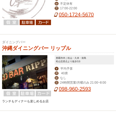
不定休有
休
17:00-22:00
営
050-1724-5670
ダイニングバー
沖縄ダイニングバー リップル
那覇市内｜松山・久米・前島
松山交差点より徒歩1分
平均予算
￥
40席
席
なし
休
24時間営業/月曜のみ 21:00~8:00
営
098-960-2593
ランチもディナーも楽しめるお店