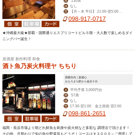
130席
席
なし
休
【月～木 平日】 21:00-翌5:00
営
【その他】19:00-翌6:00
098-917-0717
★沖縄最大級★那覇・国際通りエスプリコートビル５階・大人数で楽しめるダイ
ニングバー誕生！
居酒屋 創作料理 和食
酒ト魚乃炭火料理ヤ ちちり
那覇市内｜新都心
おもろまち駅から徒歩５分
平均予算 3,000円台
￥
57席
席
なし
休
17:30‐翌1:00 金土祝前-翌2:00
営
098-861-2651
福岡・長浜市場より朝どれ鮮魚を刺身や炭火焼など多彩な 調理法で頂けます！
その他、月替わりで旬の魚や野菜等もどうぞ！コースは￥３０００～ご用意して