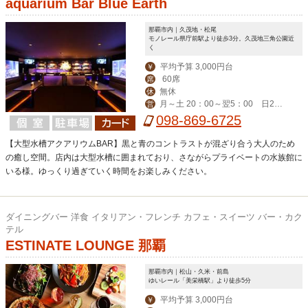
aquarium Bar Blue Earth
那覇市内｜久茂地・松尾
モノレール県庁前駅より徒歩3分。久茂地三角公園近
く
平均予算 3,000円台
￥
60席
席
無休
休
月～土 20：00～翌5：00 日2
営
0：00～翌3：00
098-869-6725
【大型水槽アクアリウムBAR】黒と青のコントラストが混ざり合う大人のため
の癒し空間。店内は大型水槽に囲まれており、さながらプライベートの水族館に
いる様。ゆっくり過ぎていく時間をお楽しみください。
ダイニングバー 洋食 イタリアン・フレンチ カフェ・スイーツ バー・カク
テル
ESTINATE LOUNGE 那覇
那覇市内｜松山・久米・前島
ゆいレール「美栄橋駅」より徒歩5分
平均予算 3,000円台
￥