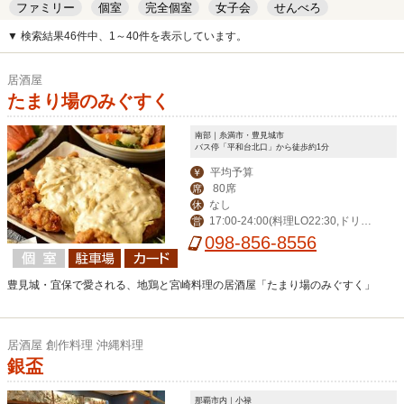
ファミリー
個室
完全個室
女子会
せんべろ
キッズルーム
安い
デート
▼ 検索結果46件中、1～40件を表示しています。
居酒屋
たまり場のみぐすく
南部｜糸満市・豊見城市
バス停「平和台北口」から徒歩約1分
平均予算
￥
80席
席
なし
休
17:00-24:00(料理LO22:30,ドリン
営
クLO23:30）
098-856-8556
豊見城・宜保で愛される、地鶏と宮崎料理の居酒屋「たまり場のみぐすく」
居酒屋 創作料理 沖縄料理
銀盃
那覇市内｜小禄