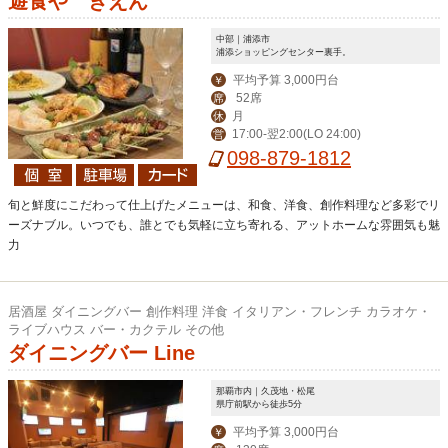
遊食や きえん
中部｜浦添市
浦添ショッピングセンター裏手。
平均予算 3,000円台
￥
52席
席
月
休
17:00-翌2:00(LO 24:00)
営
098-879-1812
旬と鮮度にこだわって仕上げたメニューは、和食、洋食、創作料理など多彩でリ
ーズナブル。いつでも、誰とでも気軽に立ち寄れる、アットホームな雰囲気も魅
力
居酒屋 ダイニングバー 創作料理 洋食 イタリアン・フレンチ カラオケ・
ライブハウス バー・カクテル その他
ダイニングバー Line
那覇市内｜久茂地・松尾
県庁前駅から徒歩5分
平均予算 3,000円台
￥