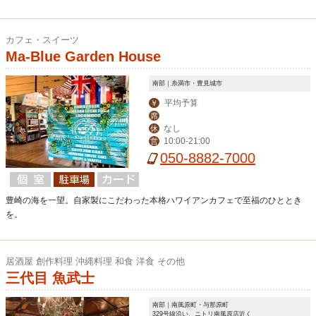
カフェ・スイーツ
Ma-Blue Garden House
南部｜糸満市・豊見城市
平均予算
￥
席
なし
休
10:00-21:00
営
050-8882-7000
豊崎の海を一望。自家製にこだわった本格ハワイアンカフェで至福のひととき
を。
居酒屋 創作料理 沖縄料理 和食 洋食 その他
三代目 魚武士
南部｜南風原町・与那原町
329号線沿い、ニトリ南風原店近く