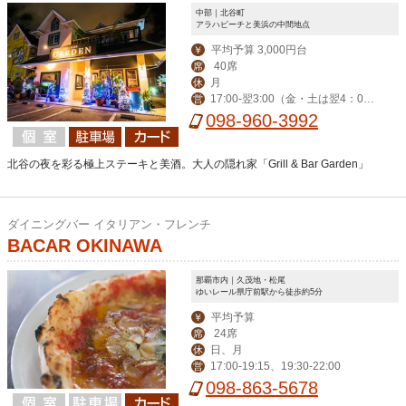
中部｜北谷町
アラハビーチと美浜の中間地点
平均予算 3,000円台
￥
40席
席
月
休
17:00-翌3:00（金・土は翌4：00
営
迄） ※ハッピーアワー17:00-19:00
098-960-3992
北谷の夜を彩る極上ステーキと美酒。大人の隠れ家「Grill & Bar Garden」
ダイニングバー イタリアン・フレンチ
BACAR OKINAWA
那覇市内｜久茂地・松尾
ゆいレール県庁前駅から徒歩約5分
平均予算
￥
24席
席
日、月
休
17:00-19:15、19:30-22:00
営
098-863-5678