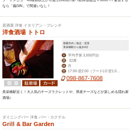
なら「義GIN」で間違いなし！
居酒屋 洋食 イタリアン・フレンチ
洋食酒場 トトロ
那覇市内｜牧志・安里
美栄橋駅から徒歩4分
平均予算 3,000円台
￥
32席
席
月
休
17:00-翌2:00（フードLO 翌1:0
営
0）
098-867-7608
美栄橋駅近く！大人気のチーズラクレットや、県産チーズなどが楽しめる隠れ家
酒場♪
ダイニングバー 洋食 バー・カクテル
Grill & Bar Garden