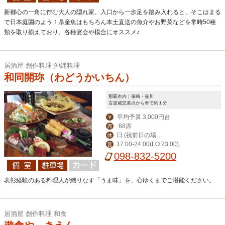
新都心の一角に佇む大人の隠れ家。入口から一歩足を踏み入れると、そこはまる
で日本庭園のよう！県産魚はもちろん本土直送の魚介やお野菜などを常時50種
類を取り揃えており、各種宴会や模合にオススメ♪
居酒屋 創作料理 沖縄料理
和同開珎（わどうかいちん）
那覇市内｜泉崎・壺川
古波蔵交差点から車で約１分
平均予算 3,000円台
￥
68席
席
日 (祝前日の場合
休
17:00-24:00(LO 23:00)
営
は営業、翌日休み)
098-832-5200
表彰経験のある料理人が織りなす「うま味」を、心ゆくまでご堪能ください。
居酒屋 創作料理 和食