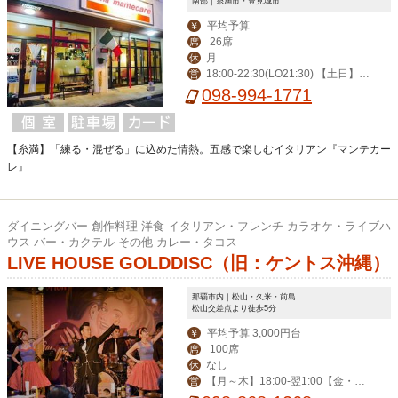
南部｜糸満市・豊見城市
平均予算
￥
26席
席
月
休
18:00-22:30(LO21:30) 【土日】 1
営
2:00-15:00(LO14:00) 18:00-22:30(LO
098-994-1771
21:30)
【糸満】「練る・混ぜる」に込めた情熱。五感で楽しむイタリアン『マンテカー
レ』
ダイニングバー 創作料理 洋食 イタリアン・フレンチ カラオケ・ライブハ
ウス バー・カクテル その他 カレー・タコス
LIVE HOUSE GOLDDISC（旧：ケントス沖縄）
那覇市内｜松山・久米・前島
松山交差点より徒歩5分
平均予算 3,000円台
￥
100席
席
なし
休
【月～木】18:00-翌1:00【金・
営