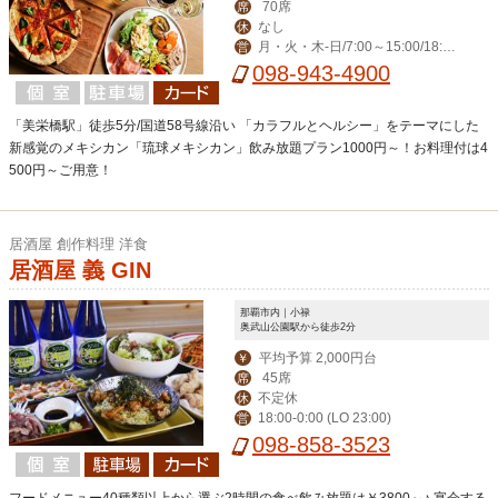
70席
席
なし
休
月・火・木-日/7:00～15:00/18:00
営
～23:00(料理L.O. 22:00) 毎週水曜日は
098-943-4900
ディナー定休日。
「美栄橋駅」徒歩5分/国道58号線沿い 「カラフルとヘルシー」をテーマにした
新感覚のメキシカン「琉球メキシカン」飲み放題プラン1000円～！お料理付は4
500円～ご用意！
居酒屋 創作料理 洋食
居酒屋 義 GIN
那覇市内｜小禄
奥武山公園駅から徒歩2分
平均予算 2,000円台
￥
45席
席
不定休
休
18:00-0:00 (LO 23:00)
営
098-858-3523
フードメニュー40種類以上から選ぶ2時間の食べ飲み放題は￥3800～♪ 宴会する