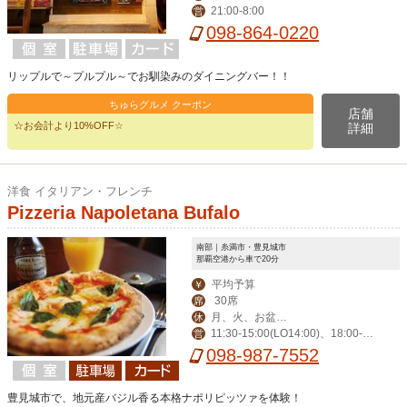
21:00-8:00
営
098-864-0220
リップルで～プルプル～でお馴染みのダイニングバー！！
ちゅらグルメ クーポン
店舗
☆お会計より10%OFF☆
詳細
洋食 イタリアン・フレンチ
Pizzeria Napoletana Bufalo
南部｜糸満市・豊見城市
那覇空港から車で20分
平均予算
￥
30席
席
月、火、お盆、
休
11:30-15:00(LO14:00)、18:00-2
営
年末年始、その他不
3:00(LO22:00)、日曜日は22:00(LO2
098-987-7552
定休
1:00)まで
豊見城市で、地元産バジル香る本格ナポリピッツァを体験！