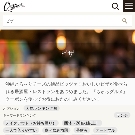
ピザ
ピザ
沖縄とろ～りチーズの絶品ピッツァ！おいしいピザが食べら
れる居酒屋・レストランをあつめました。『ちゅらグルメ』
クーポンを使ってお得におたのしみください！
人気ランキング順
オプション
ランチ
キーワードランキング
テイクアウト（お持ち帰り）
団体（20名様以上）
一人で入りやすい
食べ飲み放題
昼飲み
オードブル