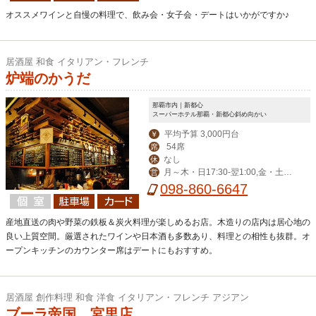
オススメワインと自慢の料理で、飲み会・女子会・デートはいかがですか♪
居酒屋 和食 イタリアン・フレンチ
炉端のかうだ
那覇市内｜新都心
スーパーホテル那覇・新都心斜め向かい
平均予算 3,000円台
￥
54席
席
なし
休
月～木・日17:30-翌1:00,金・土・
営
祝前17:30-翌2:00
098-860-6647
産地直送の肉や野菜の鉄板＆炭火料理が楽しめるお店。木造りの店内は居心地の
良い上質空間。厳選されたワインや日本酒も多数あり、料理との相性も抜群。オ
ープンキッチンのカウンター席はデートにもおすすめ。
居酒屋 創作料理 和食 洋食 イタリアン・フレンチ アジアン
ブーラ帝国 宮里店