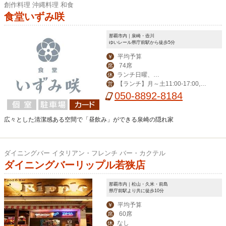
創作料理 沖縄料理 和食
食堂いずみ咲
那覇市内｜泉崎・壺川
ゆいレール県庁前駅から徒歩5分
平均予算
￥
74席
席
ランチ日曜、デ
休
【ランチ】月～土11:00-17:00,
営
ィナー日曜、月曜
【ディナー】火～土14:00-23:00
050-8892-8184
広々とした清潔感ある空間で「昼飲み」ができる泉崎の隠れ家
ダイニングバー イタリアン・フレンチ バー・カクテル
ダイニングバーリップル若狭店
那覇市内｜松山・久米・前島
県庁前駅より共に徒歩10分
平均予算
￥
60席
席
なし
休