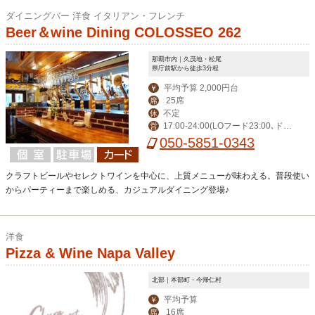
ダイニングバー 洋食 イタリアン・フレンチ
Beer＆wine Dining COLOSSEO 262
那覇市内｜久茂地・松尾
県庁前駅から徒歩3分程
平均予算 2,000円台
￥
25席
席
不定
休
17:00-24:00(LOフード23:00､ドリ
営
ンク23:30)
050-5851-0343
クラフトビールやセレクトワインを中心に、上質メニューが味わえる。普段使い
からパーティーまで楽しめる、カジュアルダイニング登場♪
洋食
Pizza & Wine Napa Valley
北部｜本部町・今帰仁村
平均予算
￥
16席
席