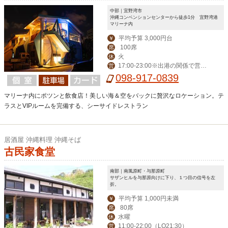
中部｜宜野湾市
沖縄コンベンションセンターから徒歩1分 宜野湾港
マリーナ内
平均予算 3,000円台
￥
100席
席
火
休
17:00-23:00※出港の関係で営業時
営
間が変更になる場合がございます
098-917-0839
マリーナ内にポツンと飲食店！美しい海＆空をバックに贅沢なロケーション。テ
ラスとVIPルームを完備する、シーサイドレストラン
居酒屋 沖縄料理 沖縄そば
古民家食堂
南部｜南風原町・与那原町
サザンヒルを与那原向けに下り、１つ目の信号を左
折。
平均予算 1,000円未満
￥
80席
席
水曜
休
11:00-22:00（LO21:30）
営