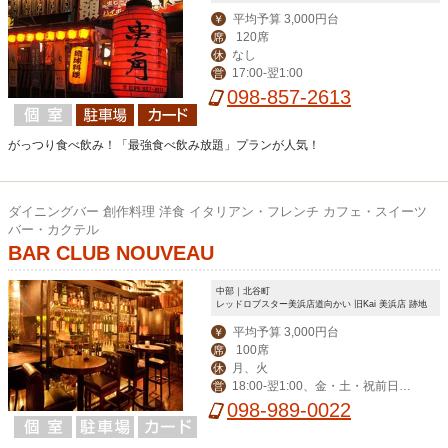
平均予算 3,000円台
￥
120席
席
なし
休
17:00-翌1:00
営
098-857-2613
がっつり食べ飲み！「最強食べ飲み放題」プランが人気！
ダイニングバー 創作料理 洋食 イタリアン・フレンチ カフェ・スイーツ
バー・カクテル
BAR CLUB NOUVEAU
中部｜北谷町
レッドロブスター美浜店道向かい 旧Kai 美浜店 跡地
平均予算 3,000円台
￥
100席
席
月、火
休
18:00-翌1:00、金・土・祝前日17:
営
00-翌1:00
098-989-0022