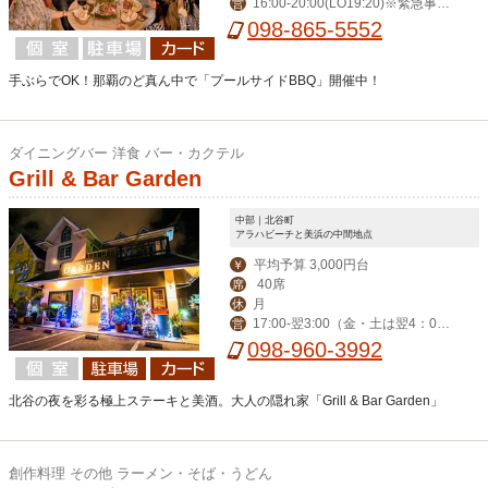
16:00-20:00(LO19:20)※緊急事態
営
宣言中のみ。通常は夏場17:00-24:00,
098-865-5552
冬場18:00-24:00
手ぶらでOK！那覇のど真ん中で「プールサイドBBQ」開催中！
ダイニングバー 洋食 バー・カクテル
Grill & Bar Garden
中部｜北谷町
アラハビーチと美浜の中間地点
平均予算 3,000円台
￥
40席
席
月
休
17:00-翌3:00（金・土は翌4：00
営
迄） ※ハッピーアワー17:00-19:00
098-960-3992
北谷の夜を彩る極上ステーキと美酒。大人の隠れ家「Grill & Bar Garden」
創作料理 その他 ラーメン・そば・うどん