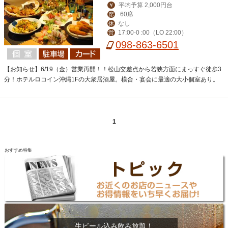
平均予算 2,000円台
￥
60席
席
なし
休
17:00-0 :00（LO 22:00）
営
098-863-6501
【お知らせ】6/19（金）営業再開！！松山交差点から若狭方面にまっすぐ徒歩3
分！ホテルロコイン沖縄1Fの大衆居酒屋。模合・宴会に最適の大小個室あり。
1
おすすめ特集
生ビール込み飲み放題！