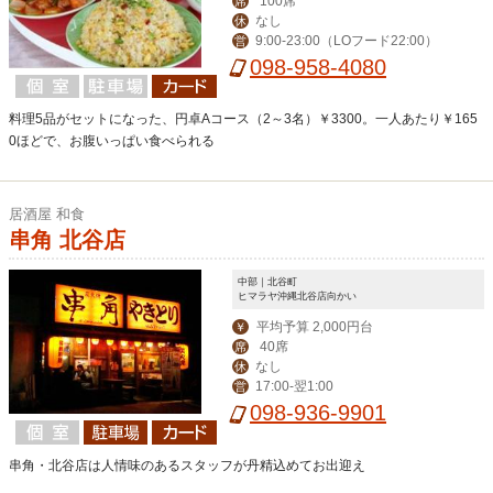
100席
席
なし
休
9:00-23:00（LOフード22:00）
営
098-958-4080
料理5品がセットになった、円卓Aコース（2～3名）￥3300。一人あたり￥165
0ほどで、お腹いっぱい食べられる
居酒屋 和食
串角 北谷店
中部｜北谷町
ヒマラヤ沖縄北谷店向かい
平均予算 2,000円台
￥
40席
席
なし
休
17:00-翌1:00
営
098-936-9901
串角・北谷店は人情味のあるスタッフが丹精込めてお出迎え