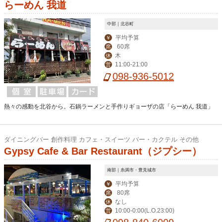
らーめん 我道
中部｜北谷町
平均予算
￥
60席
席
木
休
11:00-21:00
営
098-936-5012
熱々の感動を北谷から。石鍋ラーメンと手作りギョーザの店「らーめん 我道」
ダイニングバー 創作料理 カフェ・スイーツ バー・カクテル その他
Gypsy Cafe & Bar Restaurant（ジプシー）
南部｜糸満市・豊見城市
平均予算
￥
80席
席
なし
休
10:00-0:00(L.O.23:00)
営