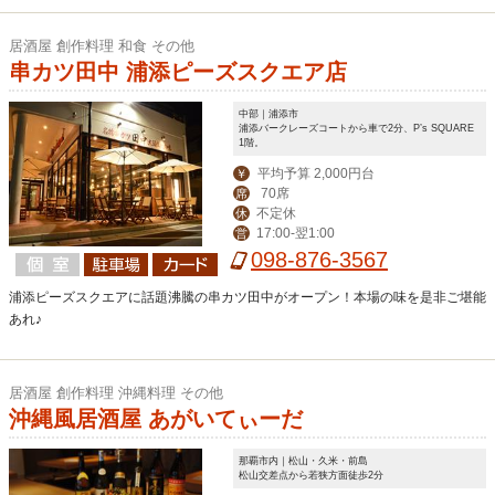
居酒屋 創作料理 和食 その他
串カツ田中 浦添ピーズスクエア店
中部｜浦添市
浦添バークレーズコートから車で2分、P’s SQUARE
1階。
平均予算 2,000円台
￥
70席
席
不定休
休
17:00-翌1:00
営
098-876-3567
浦添ピーズスクエアに話題沸騰の串カツ田中がオープン！本場の味を是非ご堪能
あれ♪
居酒屋 創作料理 沖縄料理 その他
沖縄風居酒屋 あがいてぃーだ
那覇市内｜松山・久米・前島
松山交差点から若狭方面徒歩2分