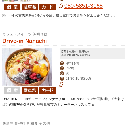
050-5851-3165
築130年の古民家を新潟から移築。癒し空間でお食事をお楽しみください。
カフェ・スイーツ 沖縄そば
Drive-in Nanachi
南部｜糸満市・豊見城市
高速豊見城ICから車で2分
平均予算
￥
42席
席
火
休
11:30-15:30(LO)
営
Drive in Nanachi🌴ドライブインナナチokinawa_soba_cafe🌺国際通り《大東そ
ば》の味🍽を引き継いだ豊見城市のトレーラーハウスカフェ
居酒屋 創作料理 和食 その他