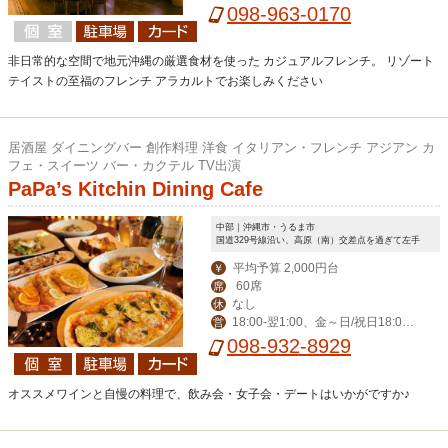
ィナー 17:30-23:00 (L.O.21:00)
098-963-0170
非日常的な空間で地元沖縄の厳選食材を使った カジュアルフレンチ。 リゾート
テイストの至福のフレンチ アラカルトでお楽しみください
居酒屋 ダイニングバー 創作料理 洋食 イタリアン・フレンチ アジアン カ
フェ・スイーツ バー・カクテル TV出演
PaPa’s Kitchin Dining Cafe
中部｜沖縄市・うるま市
国道329号線沿い、高原（南）交差点を過ぎて左手
平均予算 2,000円台
￥
60席
席
なし
休
18:00‐翌1:00、金～日/祝日18:00-
営
翌2:00
098-932-8929
オススメワインと自慢の料理で、飲み会・女子会・デートはいかがですか♪