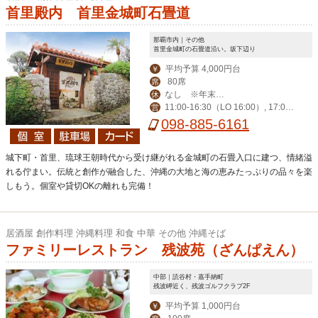
首里殿内 首里金城町石畳道
那覇市内｜その他
首里金城町の石畳道沿い。坂下辺り
平均予算 4,000円台
￥
80席
席
なし ※年末年
休
11:00-16:30（LO 16:00）, 17:00-
営
始も休まず営業
0:00（LO 23:00）
098-885-6161
城下町・首里、琉球王朝時代から受け継がれる金城町の石畳入口に建つ、情緒溢
れる佇まい。伝統と創作が融合した、沖縄の大地と海の恵みたっぷりの品々を楽
しもう。個室や貸切OKの離れも完備！
居酒屋 創作料理 沖縄料理 和食 中華 その他 沖縄そば
ファミリーレストラン 残波苑（ざんぱえん）
中部｜読谷村・嘉手納町
残波岬近く、残波ゴルフクラブ2F
平均予算 1,000円台
￥