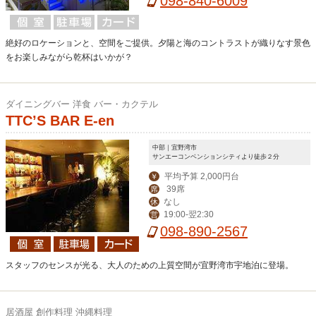
098-840-6009
絶好のロケーションと、空間をご提供。夕陽と海のコントラストが織りなす景色
をお楽しみながら乾杯はいかが？
ダイニングバー 洋食 バー・カクテル
TTC’S BAR E-en
中部｜宜野湾市
サンエーコンベンションシティより徒歩２分
平均予算 2,000円台
￥
39席
席
なし
休
19:00-翌2:30
営
098-890-2567
スタッフのセンスが光る、大人のための上質空間が宜野湾市宇地泊に登場。
居酒屋 創作料理 沖縄料理