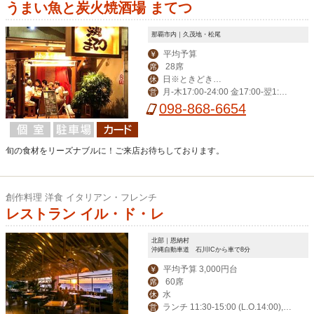
うまい魚と炭火焼酒場 まてつ
那覇市内｜久茂地・松尾
平均予算
￥
28席
席
日※ときどき月
休
月-木17:00-24:00 金17:00-翌1:00
営
曜日
土15:00-翌1:00
098-868-6654
旬の食材をリーズナブルに！ご来店お待ちしております。
創作料理 洋食 イタリアン・フレンチ
レストラン イル・ド・レ
北部｜恩納村
沖縄自動車道 石川ICから車で8分
平均予算 3,000円台
￥
60席
席
水
休
ランチ 11:30-15:00 (L.O.14:00),デ
営