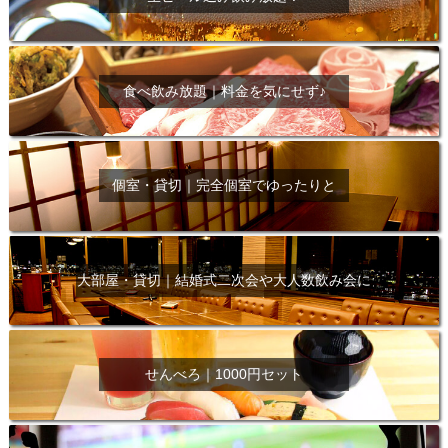
食べ飲み放題｜料金を気にせず♪
個室・貸切｜完全個室でゆったりと
大部屋・貸切｜結婚式二次会や大人数飲み会に
せんべろ｜1000円セット