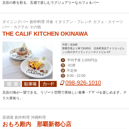
北谷の夜を彩る、五感で楽しむラグジュアリーなカフェ＆バー
ダイニングバー 創作料理 洋食 イタリアン・フレンチ カフェ・スイーツ
バー・カクテル その他
THE CALIF KITCHEN OKINAWA
中部｜北谷町
那覇空港より車で約40分 北谷町美浜アメリカンビレ
ッジ内デポアイランドシーサイドビル３F
平均予算 2,000円台
￥
42席
席
不定休
休
8:00 - 22:00
営
098-926-1010
北谷の海が一望できる、リゾート空間で美味しい食事・ﾃﾞｻﾞｰﾄを楽しめます。テ
ラス席有り。
居酒屋 創作料理 沖縄料理
おもろ殿内 那覇新都心店