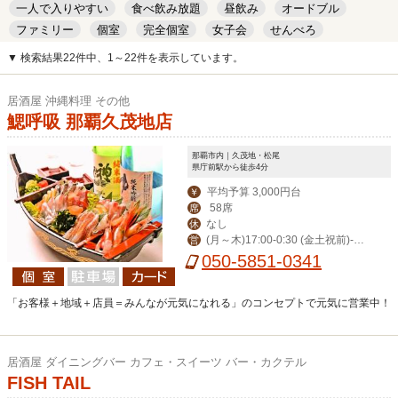
一人で入りやすい
食べ飲み放題
昼飲み
オードブル
ファミリー
個室
完全個室
女子会
せんべろ
キッズルーム
安い
デート
▼ 検索結果22件中、1～22件を表示しています。
居酒屋 沖縄料理 その他
鰓呼吸 那覇久茂地店
那覇市内｜久茂地・松尾
県庁前駅から徒歩4分
平均予算 3,000円台
￥
58席
席
なし
休
(月～木)17:00-0:30 (金土祝前)‐翌
営
1:00(日)‐0:00
050-5851-0341
「お客様＋地域＋店員＝みんなが元気になれる」のコンセプトで元気に営業中！
居酒屋 ダイニングバー カフェ・スイーツ バー・カクテル
FISH TAIL