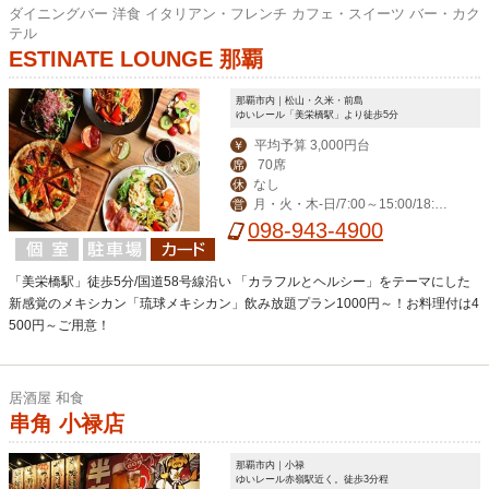
ダイニングバー 洋食 イタリアン・フレンチ カフェ・スイーツ バー・カク
テル
ESTINATE LOUNGE 那覇
那覇市内｜松山・久米・前島
ゆいレール「美栄橋駅」より徒歩5分
平均予算 3,000円台
￥
70席
席
なし
休
月・火・木-日/7:00～15:00/18:00
営
～23:00(料理L.O. 22:00) 毎週水曜日は
098-943-4900
ディナー定休日。
「美栄橋駅」徒歩5分/国道58号線沿い 「カラフルとヘルシー」をテーマにした
新感覚のメキシカン「琉球メキシカン」飲み放題プラン1000円～！お料理付は4
500円～ご用意！
居酒屋 和食
串角 小禄店
那覇市内｜小禄
ゆいレール赤嶺駅近く。徒歩3分程