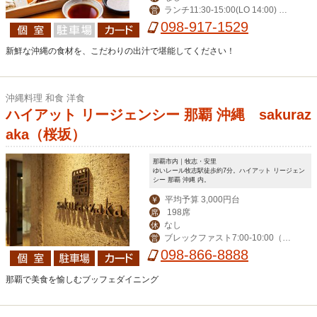
ランチ11:30-15:00(LO 14:00) デ
営
ィナー17:00-24:00(LO 23:00)
098-917-1529
新鮮な沖縄の食材を、こだわりの出汁で堪能してください！
沖縄料理 和食 洋食
ハイアット リージェンシー 那覇 沖縄 sakuraz
aka（桜坂）
那覇市内｜牧志・安里
ゆいレール牧志駅徒歩約7分。ハイアット リージェン
シー 那覇 沖縄 内。
平均予算 3,000円台
￥
198席
席
なし
休
ブレックファスト7:00-10:00（ラ
営
ストイン10:00）,ランチ11:30-15:00
098-866-8888
（LO14:00）
那覇で美食を愉しむブッフェダイニング