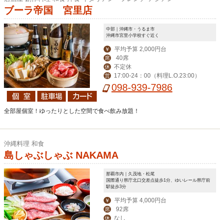
ブーラ帝国 宮里店
中部｜沖縄市・うるま市
沖縄市宮里小学校すぐ近く
平均予算 2,000円台
￥
40席
席
不定休
休
17:00-24：00（料理L.O.23:00）
営
098-939-7986
全部屋個室！ゆったりとした空間で食べ飲み放題！
沖縄料理 和食
島しゃぶしゃぶ NAKAMA
那覇市内｜久茂地・松尾
国際通り県庁北口交差点徒歩1分、ゆいレール県庁前
駅徒歩3分
平均予算 4,000円台
￥
92席
席
なし
休