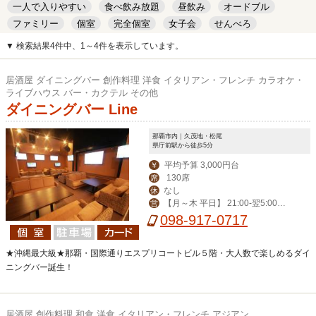
一人で入りやすい
食べ飲み放題
昼飲み
オードブル
ファミリー
個室
完全個室
女子会
せんべろ
キッズルーム
安い
デート
▼ 検索結果4件中、1～4件を表示しています。
居酒屋 ダイニングバー 創作料理 洋食 イタリアン・フレンチ カラオケ・
ライブハウス バー・カクテル その他
ダイニングバー Line
那覇市内｜久茂地・松尾
県庁前駅から徒歩5分
平均予算 3,000円台
￥
130席
席
なし
休
【月～木 平日】 21:00-翌5:00
営
【その他】19:00-翌6:00
098-917-0717
★沖縄最大級★那覇・国際通りエスプリコートビル５階・大人数で楽しめるダイ
ニングバー誕生！
居酒屋 創作料理 和食 洋食 イタリアン・フレンチ アジアン