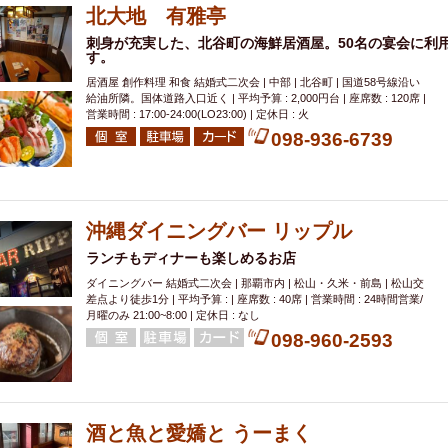
北大地 有雅亭
刺身が充実した、北谷町の海鮮居酒屋。50名の宴会に利
す。
居酒屋 創作料理 和食 結婚式二次会 | 中部 | 北谷町 | 国道58号線沿い
給油所隣。国体道路入口近く | 平均予算 : 2,000円台 | 座席数 : 120席 |
営業時間 : 17:00-24:00(LO23:00) | 定休日 : 火
098-936-6739
沖縄ダイニングバー リップル
ランチもディナーも楽しめるお店
ダイニングバー 結婚式二次会 | 那覇市内 | 松山・久米・前島 | 松山交
差点より徒歩1分 | 平均予算 : | 座席数 : 40席 | 営業時間 : 24時間営業/
月曜のみ 21:00~8:00 | 定休日 : なし
098-960-2593
酒と魚と愛嬌と うーまく