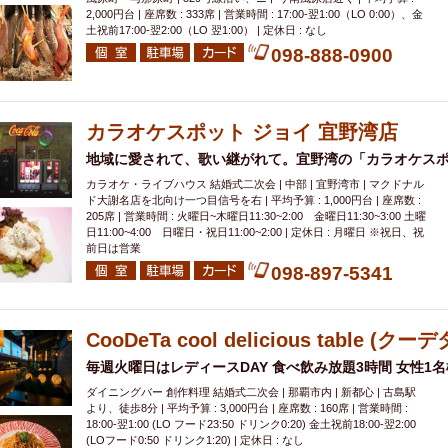
2,000円台 | 座席数 : 333席 | 営業時間 : 17:00-翌1:00（LO 0:00）、金
土祝前17:00-翌2:00（LO 翌1:00） | 定休日 : なし
098-888-0900
カラオケスポット ジョイ 宜野湾店
地域に愛されて、歌い継がれて。宜野湾の「カラオケスポ
カラオケ・ライブハウス 結婚式二次会 | 中部 | 宜野湾市 | マクドナル
ド大謝名店を北向け一つ目信号を右 | 平均予算 : 1,000円台 | 座席数 :
205席 | 営業時間 : 火曜日~木曜日11:30~2:00 金曜日11:30~3:00 土曜
日11:00~4:00 日曜日・祝日11:00~2:00 | 定休日 : 月曜日 ※祝日、祝
前日は営業
098-897-5341
CooDeTa cool delicious table (クーデ
毎週火曜日はレディースDAY 食べ飲み放題3時間 女性1名様
ダイニングバー 創作料理 結婚式二次会 | 那覇市内 | 新都心 | 古島駅
より、徒歩8分 | 平均予算 : 3,000円台 | 座席数 : 160席 | 営業時間 :
18:00-翌1:00 (LO フード23:50 ドリンク0:20) 金土祝前18:00-翌2:00
(LOフード0:50 ドリンク1:20) | 定休日 : なし