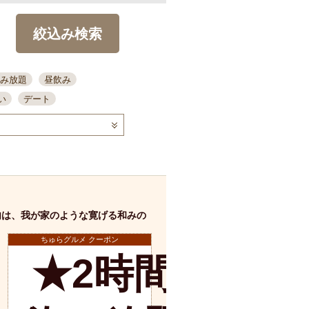
絞込み検索
み放題
昼飲み
い
デート
コース
ディナー
念日
泡盛
喫煙可
ーキ
歓迎会
宴会
部屋30名
カウンター
カクテル
送別会
内は、我が家のような寛げる和みの
ビ
飲み会
掘りごたつ
？
クーポン
ちゅらグルメ クーポン
結納・顔会わせ
★2時間半
全面禁煙
店舗詳細