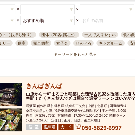
×
×
×
×
ウト（お持ち帰り）
団体（20名様以上）
一人で入りやすい
食べ飲
ミリー
個室
完全個室
女子会
せんべろ
キッズルーム
安
唄ライブ
サントリー
一人飲み
誕生日
大人数
飲み放題付き
キーワードをもっと見る
い飲み
コスパ最高
肉料理
模合
インスタ映え
座敷席
記
まで営業
半個室
ワイン
国際通り
生ビール込飲み放題
ステ
。
県産魚
焼鳥
忘年会コース
レモンサワー
観光客に人気
大
きんぱぎんぱ
名
落ち着いた空間
4000円台コース
合コン
オリオンドラフト
本酒
鮮魚
山原から一軒まるごと移築した琉球古民家を改装した店
大衆酒場
ノンアルコールビール
ウィスキー
テレ
空間！たくさん飲んで〆は屋台で通堂ラーメンはいかが
ピザ
焼酎
カラオケ
デリバリー
寿司
クリスマス
和食
居酒屋 創作料理 沖縄料理 結婚式二次会 | 中部 | 北谷町 | 国道58号線
イ
県庁前駅周辺
大部屋40名
旭橋駅周辺
沖縄料理
スイーツ
桑江交差点より車で1分※那覇空港から1時間ほど | 平均予算 : 3,000
円台 | 座席数 : 78席 | 営業時間 : 17:30-翌1:00(LO 24:00) 隣接ラーメ
オリオン
海ぶどう
パスタ
民謡・生演奏
気軽に一杯
店内
ン屋(LO 24:00) | 定休日 : 正月、旧盆、第ニ水曜日
050-5829-6997
アグー豚
プレミアムモルツ
貝づくし
燻製料理
美栄橋駅周辺