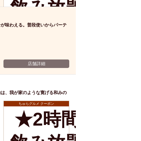
飲み放題の
ム肉
洋食
入店可
サプライズ
ーメン
時間無制飲み放題
み
ーが味わえる。普段使いからパーテ
コース
地中海料理
鍋
入店１時間が安い
野菜巻き串
￥2500★→
区
ジンギスカン
イタリアン
古島駅周辺
店舗詳細
3時間に♪
炉端焼き
ふぐ料理
キング（ビュッフェ）
限定メニュー
おでん
内は、我が家のような寛げる和みの
※有効期限2026年11月08日まで
？
牛串焼き
ちゅらグルメ クーポン
駅周辺
やぎ料理
★2時間半
駅周辺
小禄駅周辺
LUNCH 特集
造形集団
店舗詳細