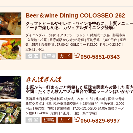
000円
肉の日
おもろまち駅周辺
オープンテラス
マトン・ラ
エビ
カレー
チャージ無し
牡蠣
夜景・景色◎
夜12時以降
Beer＆wine Dining COLOSSEO 262
牧志駅周辺
ペット同伴
ビアガーデン
チーズ
天ぷら
ラ
クラフトビールやセレクトワインを中心に、上質メニュ
スメ
沖縄そば
串揚げ
バレンタイン
立ち飲み
5000円以上
ィーまで楽しめる、カジュアルダイニング登場♪
理
石垣牛
アヒージョ
アサヒ
割烹
女性専用トイレあり
ダイニングバー 洋食 イタリアン・フレンチ 結婚式二次会 | 那覇市内
| 久茂地・松尾 | 県庁前駅から徒歩3分程 | 平均予算 : 2,000円台 | 座席
スペシャルディナー
ホルモン(もつ)
炭火焼
ペイディ（給料日）
数 : 25席 | 営業時間 : 17:00-24:00(LOフード23:00､ドリンク23:30) |
定休日 : 不定
インバル・イタリアンバール
食べ放題
動物カフェ＆バー
屋富祖地
050-5851-0343
ジビエ
安里駅周辺
アジア・エスニック
熱燗
生け簀
獺祭
分煙
少人数貸切(15名以下から)
島野菜
しゃぶしゃぶ
パクチー
電気ブラン
エビスビール
ウェディング
58KACHA-SEA
バイ
きんぱぎんぱ
昼宴会
イベリコ豚
山盛、メガ盛り
つけ麺
日本そば
冬
山原から一軒まるごと移築した琉球古民家を改装した店
空間！たくさん飲んで〆は屋台で通堂ラーメンはいかが
中華
お好み焼き・もんじゃ
オーガニック
プレミアムフライデー
居酒屋 創作料理 沖縄料理 結婚式二次会 | 中部 | 北谷町 | 国道58号線
レ
ランチバイキング
フルーツハイボール
飲み比べセット
首里
桑江交差点より車で1分※那覇空港から1時間ほど | 平均予算 : 3,000
円台 | 座席数 : 78席 | 営業時間 : 17:30-翌1:00(LO 24:00) 隣接ラーメ
鉄板焼き
幹事様特典
おばんざい
チーズタッカルビ
奥武山公園
ン屋(LO 24:00) | 定休日 : 正月、旧盆、第ニ水曜日
定メニュー
春限定メニュー
フレンチ
夏限定メニュー
ENJOY 
050-5829-6997
駅周辺
シードル
那覇空港駅周辺
儀保駅周辺