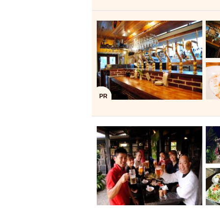
飲み放題付きコース3
キリン一番搾り
アレルギー対応可能
ダイエット中におス
ソファー
激辛料
ファーストフード
スクリーン
スペ
PR
カニ
カフェ
餃子
キリン
ホッピー
焼肉
マイク
サッポロ
市立病院前駅周辺
綺麗orお洒落なトイ
クラフトビール
壺川駅周辺
秋限
ラクレット
赤嶺