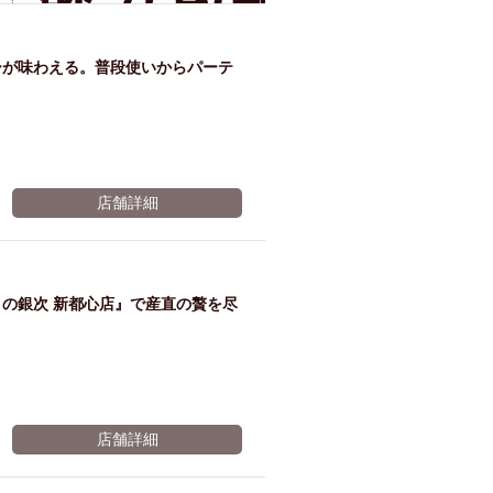
飲み放題の
み
ーが味わえる。普段使いからパーテ
￥2500★→
店舗詳細
3時間に♪
の銀次 新都心店』で産直の贅を尽
※有効期限2026年11月08日まで
店舗詳細