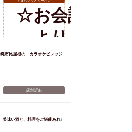
ムド
ちゅらグルメ クーポン
☆お会計
リン
店舗詳細
より
ク１
10%OFF☆
沖縄市比屋根の「カラオケビレッジ
杯サ
※有効期限2026年11月08日まで
ービ
店舗詳細
ス
、美味い酒と、料理をご堪能あれ♪
※有効期限2026年11月08日まで