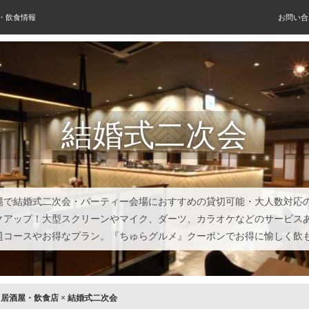
屋・飲食情報
お問い合
結婚式二次会
縄で結婚式二次会・パーティー会場におすすめの貸切可能・大人数対応
クアップ！大型スクリーンやマイク、ダーツ、カラオケなどのサービス
題コースやお得なプラン。『ちゅらグルメ』クーポンでお得に愉しく飲
×
居酒屋・飲食店
×
結婚式二次会