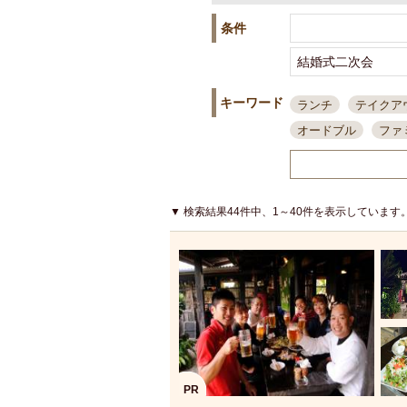
条件
キーワード
ランチ
テイクア
オードブル
ファ
スポーツ観戦
島
接待・会食
ちょ
結婚式二次会
朝
▼ 検索結果44件中、1～40件を表示しています
夜10時以降入店可
貸切可
大部屋20
カード可
厳選日
3000円台コース
アサヒスーパードラ
大部屋50名以上～
ハッピーアワー
PR