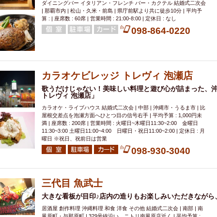
ダイニングバー イタリアン・フレンチ バー・カクテル 結婚式二次会
| 那覇市内 | 松山・久米・前島 | 県庁前駅より共に徒歩10分 | 平均予
算 : | 座席数 : 60席 | 営業時間 : 21:00-8:00 | 定休日 : なし
098-864-0220
カラオケビレッジ トレヴィ 泡瀬店
歌うだけじゃない！美味しい料理と遊び心が詰まった、
トレヴィ 泡瀬店」
カラオケ・ライブハウス 結婚式二次会 | 中部 | 沖縄市・うるま市 | 比
屋根交差点を泡瀬方面へひとつ目の信号右手 | 平均予算 : 1,000円未
満 | 座席数 : 200席 | 営業時間 : 火曜日~木曜日11:30~2:00 金曜日
11:30~3:00 土曜日11:00~4:00 日曜日・祝日11:00~2:00 | 定休日 : 月
曜日 ※祝日、祝前日は営業
098-930-3040
三代目 魚武士
大きな看板が目印♪店内の造りもお楽しみいただきながら
居酒屋 創作料理 沖縄料理 和食 洋食 その他 結婚式二次会 | 南部 | 南
風原町・与那原町 | 329号線沿い、ニトリ南風原店近く | 平均予算 :