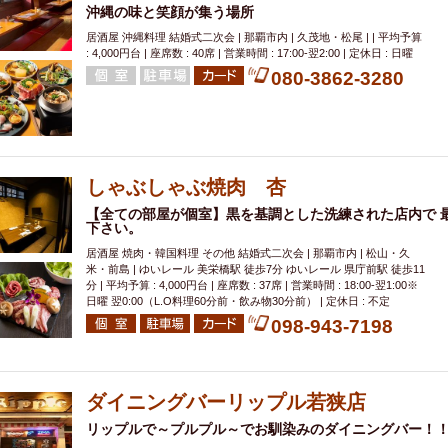
沖縄の味と笑顔が集う場所
居酒屋 沖縄料理 結婚式二次会 | 那覇市内 | 久茂地・松尾 | | 平均予算
: 4,000円台 | 座席数 : 40席 | 営業時間 : 17:00-翌2:00 | 定休日 : 日曜
080-3862-3280
しゃぶしゃぶ焼肉 杏
【全ての部屋が個室】黒を基調とした洗練された店内で 
下さい。
居酒屋 焼肉・韓国料理 その他 結婚式二次会 | 那覇市内 | 松山・久
米・前島 | ゆいレール 美栄橋駅 徒歩7分 ゆいレール 県庁前駅 徒歩11
分 | 平均予算 : 4,000円台 | 座席数 : 37席 | 営業時間 : 18:00-翌1:00※
日曜 翌0:00（L.O料理60分前・飲み物30分前） | 定休日 : 不定
098-943-7198
ダイニングバーリップル若狭店
リップルで～プルプル～でお馴染みのダイニングバー！