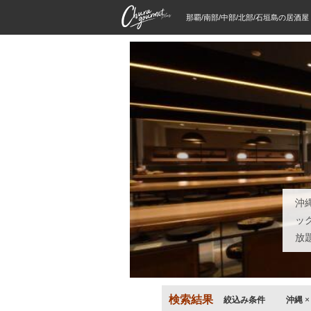
那覇/南部/中部/北部/石垣島の居酒
沖
ッ
放
検索結果
絞込み条件
沖縄