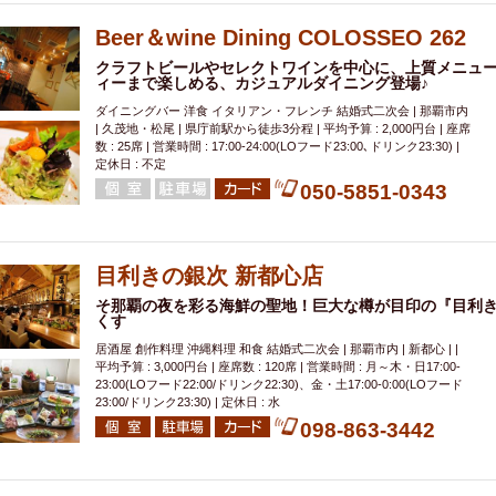
Beer＆wine Dining COLOSSEO 262
クラフトビールやセレクトワインを中心に、上質メニュ
ィーまで楽しめる、カジュアルダイニング登場♪
ダイニングバー 洋食 イタリアン・フレンチ 結婚式二次会 | 那覇市内
| 久茂地・松尾 | 県庁前駅から徒歩3分程 | 平均予算 : 2,000円台 | 座席
数 : 25席 | 営業時間 : 17:00-24:00(LOフード23:00､ドリンク23:30) |
定休日 : 不定
050-5851-0343
目利きの銀次 新都心店
そ那覇の夜を彩る海鮮の聖地！巨大な樽が目印の『目利き
くす
居酒屋 創作料理 沖縄料理 和食 結婚式二次会 | 那覇市内 | 新都心 | |
平均予算 : 3,000円台 | 座席数 : 120席 | 営業時間 : 月～木・日17:00-
23:00(LOフード22:00/ドリンク22:30)、金・土17:00-0:00(LOフード
23:00/ドリンク23:30) | 定休日 : 水
098-863-3442