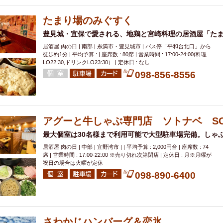
たまり場のみぐすく
豊見城・宜保で愛される、地鶏と宮崎料理の居酒屋「た
居酒屋 肉の日 | 南部 | 糸満市・豊見城市 | バス停「平和台北口」から
徒歩約1分 | 平均予算 : | 座席数 : 80席 | 営業時間 : 17:00-24:00(料理
LO22:30,ドリンクLO23:30） | 定休日 : なし
098-856-8556
アグーと牛しゃぶ専門店 ソトナベ SO
最大個室は30名様まで利用可能で大型駐車場完備。しゃ
居酒屋 肉の日 | 中部 | 宜野湾市 | | 平均予算 : 2,000円台 | 座席数 : 74
席 | 営業時間 : 17:00-22:00 ※売り切れ次第閉店 | 定休日 : 月※月曜が
祝日の場合は火曜が定休
098-890-6400
さわかじハンバーグ＆恋氷