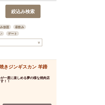
絞込み検索
み放題
昼飲み
い
デート
コース
ディナー
念日
泡盛
喫煙可
ーキ
歓迎会
宴会
部屋30名
カウンター
焼きジンギスカン 羊蹄
カクテル
送別会
ビ
飲み会
掘りごたつ
ンが一度に楽しめる夢の様な焼肉店
クーポン
ます！！
結納・顔会わせ
全面禁煙