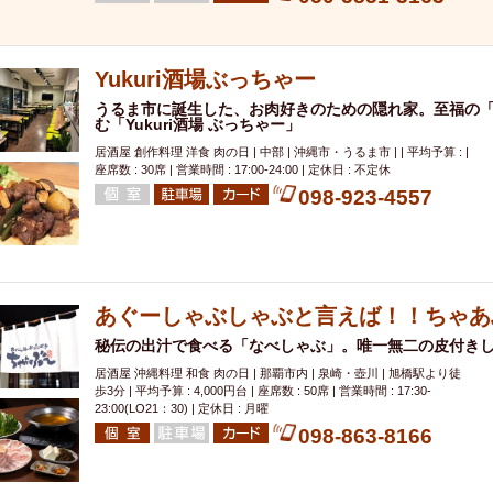
000円
肉の日
おもろまち駅周辺
オープンテラス
マトン・ラ
エビ
カレー
チャージ無し
牡蠣
夜景・景色◎
夜12時以降
牧志駅周辺
ペット同伴
ビアガーデン
チーズ
天ぷら
ラ
Yukuri酒場ぶっちゃー
スメ
沖縄そば
串揚げ
バレンタイン
立ち飲み
5000円以上
うるま市に誕生した、お肉好きのための隠れ家。至福の
む「Yukuri酒場 ぶっちゃー」
理
石垣牛
アヒージョ
アサヒ
割烹
女性専用トイレあり
居酒屋 創作料理 洋食 肉の日 | 中部 | 沖縄市・うるま市 | | 平均予算 : |
スペシャルディナー
ホルモン(もつ)
炭火焼
ペイディ（給料日）
座席数 : 30席 | 営業時間 : 17:00-24:00 | 定休日 : 不定休
インバル・イタリアンバール
食べ放題
動物カフェ＆バー
屋富祖地
098-923-4557
ジビエ
安里駅周辺
アジア・エスニック
熱燗
生け簀
獺祭
分煙
少人数貸切(15名以下から)
島野菜
しゃぶしゃぶ
パクチー
電気ブラン
エビスビール
ウェディング
58KACHA-SEA
バイ
昼宴会
イベリコ豚
あぐーしゃぶしゃぶと言えば！！ちゃあ
山盛、メガ盛り
つけ麺
日本そば
冬
中華
お好み焼き・もんじゃ
オーガニック
プレミアムフライデー
秘伝の出汁で食べる「なべしゃぶ」。唯一無二の皮付き
レ
ランチバイキング
フルーツハイボール
飲み比べセット
首里
居酒屋 沖縄料理 和食 肉の日 | 那覇市内 | 泉崎・壺川 | 旭橋駅より徒
歩3分 | 平均予算 : 4,000円台 | 座席数 : 50席 | 営業時間 : 17:30-
鉄板焼き
幹事様特典
おばんざい
チーズタッカルビ
奥武山公園
23:00(LO21：30) | 定休日 : 月曜
098-863-8166
定メニュー
春限定メニュー
フレンチ
夏限定メニュー
ENJOY 
駅周辺
シードル
那覇空港駅周辺
儀保駅周辺