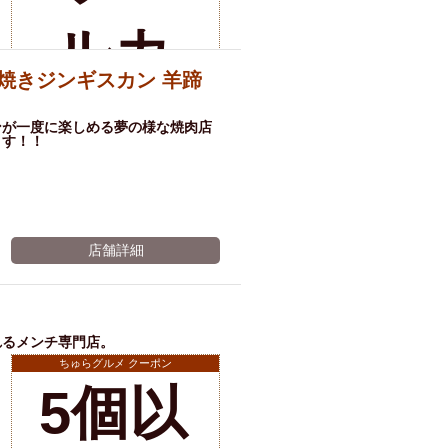
店舗詳細
ルカ
焼きジンギスカン 羊蹄
ムド
ンが一度に楽しめる夢の様な焼肉店
ます！！
リン
店舗詳細
ク１
杯サ
れるメンチ専門店。
ちゅらグルメ クーポン
5個以
ービ