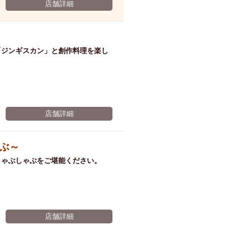
ム肉
洋食
店舗詳細
入店可
サプライズ
ーメン
時間無制飲み放題
コース
地中海料理
鍋
「ジンギスカン」と創作料理を楽し
入店１時間が安い
野菜巻き串
区
ジンギスカン
イタリアン
古島駅周辺
店舗詳細
炉端焼き
ふぐ料理
キング（ビュッフェ）
ぶ～
限定メニュー
おでん
牛串焼き
しゃぶしゃぶをご堪能ください。
駅周辺
やぎ料理
駅周辺
小禄駅周辺
LUNCH 特集
造形集団
店舗詳細