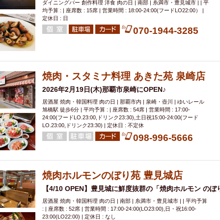
ダイニングバー 創作料理 洋食 肉の日 | 南部 | 糸満市・豊見城市 | | 平
均予算 : | 座席数 : 15席 | 営業時間 : 18:00-24:00(フードLO22:00） |
定休日 : 日
070-1944-3285
焼肉・スタミナ料理 あきた苑 泉崎店
2026年2月19日(木)那覇市泉崎にOPEN♪
居酒屋 焼肉・韓国料理 肉の日 | 那覇市内 | 泉崎・壺川 | ゆいレール
旭橋駅 徒歩6分 | 平均予算 : | 座席数 : 54席 | 営業時間 : 17:00-
24:00(フードLO.23:00,ドリンク23:30),土日祝15:00-24:00(フード
LO.23:00,ドリンク23:30) | 定休日 : 不定休
098-996-5666
焼肉ホルモンのぼり苑 豊見城店
【4/10 OPEN】豊見城に鮮度抜群の「焼肉ホルモン の
居酒屋 焼肉・韓国料理 肉の日 | 南部 | 糸満市・豊見城市 | | 平均予算
: | 座席数 : 52席 | 営業時間 : 17:00-24:00(LO23:00),日・祝16:00-
23:00(LO22:00) | 定休日 : なし