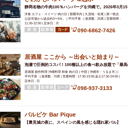
静岡名物の牛肉100％ハンバーグを沖縄で。2026年3月1
洋食 カフェ・スイーツ 肉の日 | 那覇市内 | 久茂地・松尾 | 第一牧志
公設市場から徒歩約3〜5分。 | 平均予算 : | 座席数 : 25席 | 営業時間 :
11:30-22:00 | 定休日 : 月
090-6862-7426
居酒屋 ここから ～出会いと始まり～
泡瀬で圧倒的コスパ！100種以上の食べ飲み放題で「最
居酒屋 創作料理 沖縄料理 和食 肉の日 | 中部 | 沖縄市・うるま市 | |
平均予算 : | 座席数 : 70席 | 営業時間 : 17:30-23:00,金土17:30-24:00 |
定休日 : 日
098-937-3133
バルピケ Bar Pique
【豊見城の夜に、スペインの風を感じる隠れ家バル】