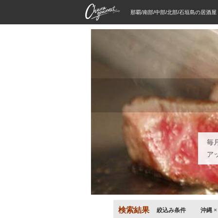
那覇/南部/中部/北部/石垣島の居酒
毎
ア
検索結果
絞込み条件
沖縄