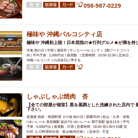
098-987-0229
極味や 沖縄パルコシティ店
極味や 沖縄初上陸！日本屈指の★行列グルメ★が満を持
洋食 肉の日 | 中部 | 浦添市 | サンエーパルコシティ 2階フードコート
内 | 平均予算 : 2,000円台 | 座席数 : | 営業時間 : 10:00-22:00 | 定休日 :
沖縄パルコシティの店休日に準ずる
しゃぶしゃぶ焼肉 杏
【全ての部屋が個室】黒を基調とした洗練された店内で 
下さい。
居酒屋 焼肉・韓国料理 その他 肉の日 | 那覇市内 | 松山・久米・前島
| ゆいレール 美栄橋駅 徒歩7分 ゆいレール 県庁前駅 徒歩11分 | 平均
予算 : 4,000円台 | 座席数 : 37席 | 営業時間 : 18:00-翌1:00※日曜 翌
0:00（L.O料理60分前・飲み物30分前） | 定休日 : 不定