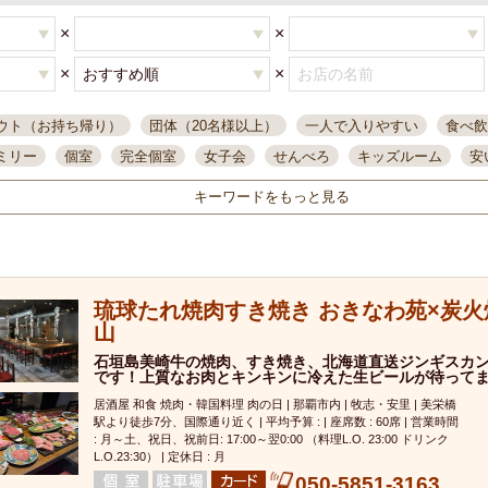
×
×
×
×
ウト（お持ち帰り）
団体（20名様以上）
一人で入りやすい
食べ飲
ミリー
個室
完全個室
女子会
せんべろ
キッズルーム
安
唄ライブ
サントリー
一人飲み
誕生日
大人数
飲み放題付き
キーワードをもっと見る
い飲み
コスパ最高
肉料理
模合
インスタ映え
座敷席
記
まで営業
半個室
ワイン
国際通り
生ビール込飲み放題
ステ
。
県産魚
焼鳥
忘年会コース
レモンサワー
観光客に人気
大
琉球たれ焼肉すき焼き おきなわ苑×炭火
名
落ち着いた空間
4000円台コース
合コン
オリオンドラフト
山
本酒
鮮魚
大衆酒場
ノンアルコールビール
ウィスキー
テレ
石垣島美崎牛の焼肉、すき焼き、北海道直送ジンギスカ
ピザ
焼酎
カラオケ
デリバリー
寿司
クリスマス
和食
です！上質なお肉とキンキンに冷えた生ビールが待って
イ
県庁前駅周辺
大部屋40名
旭橋駅周辺
沖縄料理
スイーツ
居酒屋 和食 焼肉・韓国料理 肉の日 | 那覇市内 | 牧志・安里 | 美栄橋
駅より徒歩7分、国際通り近く | 平均予算 : | 座席数 : 60席 | 営業時間
オリオン
海ぶどう
パスタ
民謡・生演奏
気軽に一杯
店内
: 月～土、祝日、祝前日: 17:00～翌0:00 （料理L.O. 23:00 ドリンク
L.O.23:30） | 定休日 : 月
アグー豚
プレミアムモルツ
貝づくし
燻製料理
美栄橋駅周辺
050-5851-3163