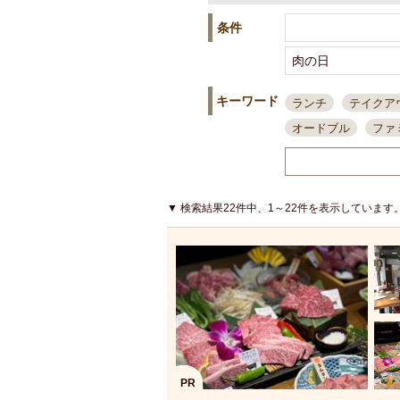
条件
キーワード
ランチ
テイクア
オードブル
ファ
スポーツ観戦
島
接待・会食
ちょ
結婚式二次会
朝
▼ 検索結果22件中、1～22件を表示しています
夜10時以降入店可
貸切可
大部屋20
カード可
厳選日
3000円台コース
アサヒスーパードラ
大部屋50名以上～
ハッピーアワー
PR