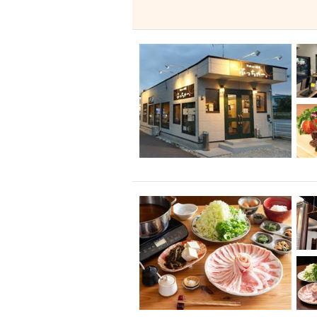
飲み放題付きコース3
キリン一番搾り
アレルギー対応可能
ダイエット中におス
ソファー
激辛料
ファーストフード
スクリーン
スペ
カニ
カフェ
餃子
キリン
ホッピー
焼肉
マイク
サッポロ
市立病院前駅周辺
綺麗orお洒落なトイ
クラフトビール
壺川駅周辺
秋限
ラクレット
赤嶺