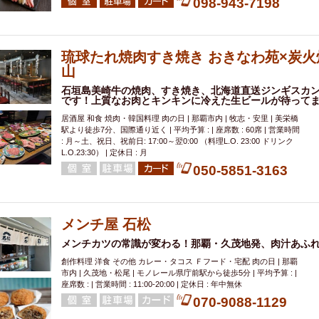
098-943-7198
琉球たれ焼肉すき焼き おきなわ苑×炭火
山
石垣島美崎牛の焼肉、すき焼き、北海道直送ジンギスカ
です！上質なお肉とキンキンに冷えた生ビールが待って
居酒屋 和食 焼肉・韓国料理 肉の日 | 那覇市内 | 牧志・安里 | 美栄橋
駅より徒歩7分、国際通り近く | 平均予算 : | 座席数 : 60席 | 営業時間
: 月～土、祝日、祝前日: 17:00～翌0:00 （料理L.O. 23:00 ドリンク
L.O.23:30） | 定休日 : 月
050-5851-3163
メンチ屋 石松
メンチカツの常識が変わる！那覇・久茂地発、肉汁あふ
創作料理 洋食 その他 カレー・タコス Ｆフード・宅配 肉の日 | 那覇
市内 | 久茂地・松尾 | モノレール県庁前駅から徒歩5分 | 平均予算 : |
座席数 : | 営業時間 : 11:00-20:00 | 定休日 : 年中無休
070-9088-1129