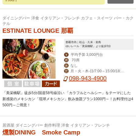
→990円
ダイニングバー 洋食 イタリアン・フレンチ カフェ・スイーツ バー・カク
テル
ESTINATE LOUNGE 那覇
那覇市内｜松山・久米・前島
ゆいレール「美栄橋駅」より徒歩5分
平均予算 3,000円台
￥
70席
席
なし
休
月・火・木-日/7:00～15:00/18:00
営
～23:00(料理L.O. 22:00) 毎週水曜日は
098-943-4900
ディナー定休日。
「美栄橋駅」徒歩5分/国道58号線沿い 「カラフルとヘルシー」をテーマにした
新感覚のメキシカン「琉球メキシカン」飲み放題プラン1000円～！お料理付は4
500円～ご用意！
居酒屋 ダイニングバー 創作料理 洋食 イタリアン・フレンチ
燻製DINING Smoke Camp