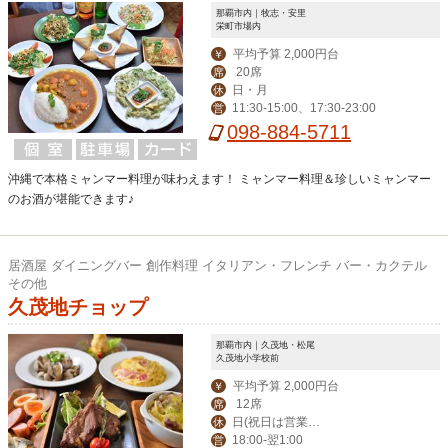
那覇市内｜牧志・安里
栄町市場内
平均予算 2,000円台
￥
20席
席
日・月
休
11:30-15:00、17:30-23:00
営
098-884-5711
沖縄で本格ミャンマー料理が味わえます！ ミャンマー料理＆珍しいミャンマー
のお酒が堪能できます♪
居酒屋 ダイニングバー 創作料理 イタリアン・フレンチ バー・カクテル
その他
久茂地チョップ
那覇市内｜久茂地・松尾
久茂地小学校前
平均予算 2,000円台
￥
12席
席
日(祝日は営業、
休
18:00‐翌1:00
営
月曜振替休)