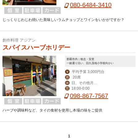
080-6484-3410
じっくりじわじわ焼いた美味しいラムチョップとワインをいかがですか？
創作料理 アジアン
スパイスハーブホリデー
那覇市内｜牧志・安里
一銀通り沿い、旧久茂地小学校向かい
平均予算 3,000円台
￥
20席
席
日、その他月２
休
18:00-0:00
営
回不定休
098-867-7567
ハーブや調味料など、タイの食材を使用し本場の味をご提供
1