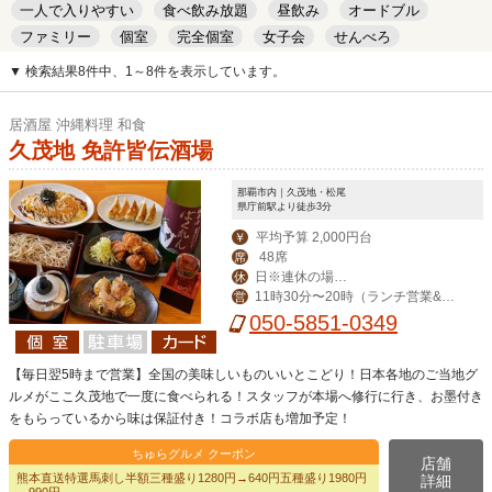
一人で入りやすい
食べ飲み放題
昼飲み
オードブル
ファミリー
個室
完全個室
女子会
せんべろ
キッズルーム
安い
デート
▼ 検索結果8件中、1～8件を表示しています。
居酒屋 沖縄料理 和食
久茂地 免許皆伝酒場
那覇市内｜久茂地・松尾
県庁前駅より徒歩3分
平均予算 2,000円台
￥
48席
席
日※連休の場合
休
11時30分〜20時（ランチ営業&昼
営
は翌日
飲み対応）
050-5851-0349
【毎日翌5時まで営業】全国の美味しいものいいとこどり！日本各地のご当地グ
ルメがここ久茂地で一度に食べられる！スタッフが本場へ修行に行き、お墨付き
をもらっているから味は保証付き！コラボ店も増加予定！
ちゅらグルメ クーポン
店舗
熊本直送特選馬刺し半額三種盛り1280円→640円五種盛り1980円
詳細