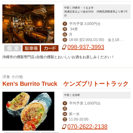
中部｜沖縄市・うるま市
泡瀬交差点より徒歩10分 沖縄高原郵便局より車で5
分
平均予算 3,000円台
￥
34席
席
月
休
18:00‐翌2:00(LO1:00) 金土18:0
営
0‐翌3:00(LO翌2:00)
098-937-3993
沖縄市の燻製専門店♪自慢の燻製とおいしいお酒をお楽しみください！
洋食 その他
Ken’s Burrito Truck ケンズブリトートラック
中部｜北谷町
平均予算 1,000円台
￥
席
第一水
休
11:00-20:00
営
070-2622-2138