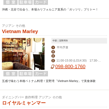
沖縄・北谷で出会う、本場カリフォルニア直系の「ガッツリ」ブリトー！
アジアン その他
Vietnam Marley
中部｜宜野湾市
平均予算
￥
席
休
11:00-15:00 (LO14:30) 17:30-2
営
0:00 (LO19:30)
098-800-1760
五感で味わう本格ベトナム料理！宜野湾「Vietnam Marley」で美食体験
ダイニングバー 創作料理 アジアン その他
ロイヤルミャンマー