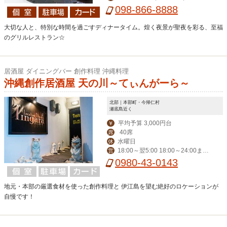
098-866-8888
大切な人と、特別な時間を過ごすディナータイム。煌く夜景が聖夜を彩る、至福
のグリルレストラン☆
居酒屋 ダイニングバー 創作料理 沖縄料理
沖縄創作居酒屋 天の川～てぃんがーら～
北部｜本部町・今帰仁村
瀬底島近く
平均予算 3,000円台
￥
40席
席
水曜日
休
18:00～翌5:00 18:00～24:00まで
営
チャージ料金御一人様￥300／24:00
0980-43-0143
～翌5：00までチャージ料金御一人様
￥1500（深夜料金）
地元・本部の厳選食材を使った創作料理と 伊江島を望む絶好のロケーションが
自慢です！