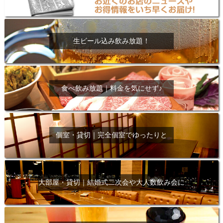
生ビール込み飲み放題！
食べ飲み放題｜料金を気にせず♪
個室・貸切｜完全個室でゆったりと
大部屋・貸切｜結婚式二次会や大人数飲み会に