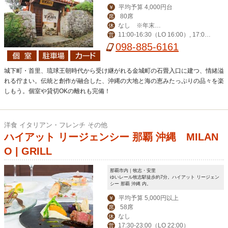
平均予算 4,000円台
￥
80席
席
なし ※年末年
休
11:00-16:30（LO 16:00）, 17:00-
営
始も休まず営業
0:00（LO 23:00）
098-885-6161
城下町・首里、琉球王朝時代から受け継がれる金城町の石畳入口に建つ、情緒溢
れる佇まい。伝統と創作が融合した、沖縄の大地と海の恵みたっぷりの品々を楽
しもう。個室や貸切OKの離れも完備！
洋食 イタリアン・フレンチ その他
ハイアット リージェンシー 那覇 沖縄 MILAN
O | GRILL
那覇市内｜牧志・安里
ゆいレール牧志駅徒歩約7分。ハイアット リージェン
シー 那覇 沖縄 内。
平均予算 5,000円以上
￥
58席
席
なし
休
17:30-23:00（LO 22:00）
営