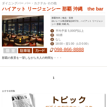
ダイニングバー バー・カクテル その他
ハイアット リージェンシー 那覇 沖縄 the bar
那覇市内｜牧志・安里
ゆいレール牧志駅徒歩約7分。ハイアット リージェン
シー 那覇 沖縄 内。
平均予算 5,000円以上
￥
60席
席
なし
休
18:00～翌1:00（LO 0:00）
営
098-866-8888
那覇の夜景を一望しながら大人の時間を・・・
1
おすすめ特集