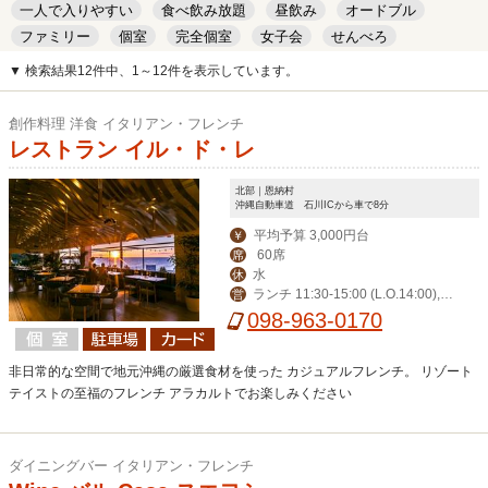
一人で入りやすい
食べ飲み放題
昼飲み
オードブル
ファミリー
個室
完全個室
女子会
せんべろ
キッズルーム
安い
デート
▼ 検索結果12件中、1～12件を表示しています。
創作料理 洋食 イタリアン・フレンチ
レストラン イル・ド・レ
北部｜恩納村
沖縄自動車道 石川ICから車で8分
平均予算 3,000円台
￥
60席
席
水
休
ランチ 11:30-15:00 (L.O.14:00),デ
営
ィナー 17:30-23:00 (L.O.21:00)
098-963-0170
非日常的な空間で地元沖縄の厳選食材を使った カジュアルフレンチ。 リゾート
テイストの至福のフレンチ アラカルトでお楽しみください
ダイニングバー イタリアン・フレンチ