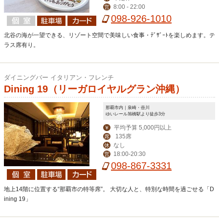
8:00 - 22:00
営
098-926-1010
北谷の海が一望できる、リゾート空間で美味しい食事・ﾃﾞｻﾞｰﾄを楽しめます。テ
ラス席有り。
ダイニングバー イタリアン・フレンチ
Dining 19（リーガロイヤルグラン沖縄）
那覇市内｜泉崎・壺川
ゆいレール旭橋駅より徒歩3分
平均予算 5,000円以上
￥
135席
席
なし
休
18:00-20:30
営
098-867-3331
地上14階に位置する“那覇市の特等席”。 大切な人と、特別な時間を過ごせる「D
ining 19」