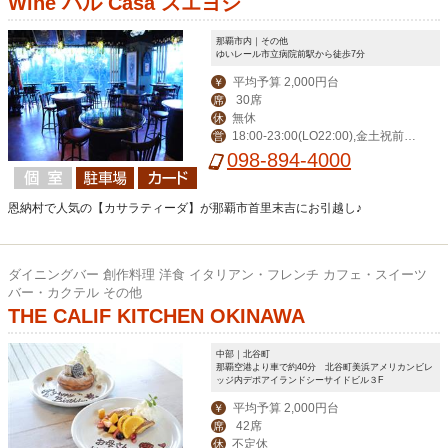
Wine バル Casa スエヨシ
那覇市内｜その他
ゆいレール市立病院前駅から徒歩7分
平均予算 2,000円台
￥
30席
席
無休
休
18:00-23:00(LO22:00),金土祝前1
営
8:00-24:00(LO23:00),日11:30-15:00,1
098-894-4000
8:00-22:00
恩納村で人気の【カサラティーダ】が那覇市首里末吉にお引越し♪
ダイニングバー 創作料理 洋食 イタリアン・フレンチ カフェ・スイーツ
バー・カクテル その他
THE CALIF KITCHEN OKINAWA
中部｜北谷町
那覇空港より車で約40分 北谷町美浜アメリカンビレ
ッジ内デポアイランドシーサイドビル３F
平均予算 2,000円台
￥
42席
席
不定休
休