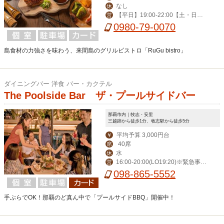
なし
休
【平日】19:00-22:00【土・日】1
営
1:30-14:00,19:00-22:00 （11/16-4/25
0980-79-0070
は18:00スタートのみ）」
島食材の力強さを味わう、来間島のグリルビストロ「RuGu bistro」
ダイニングバー 洋食 バー・カクテル
The Poolside Bar ザ・プールサイドバー
那覇市内｜牧志・安里
三越跡から徒歩1分、牧志駅から徒歩5分
平均予算 3,000円台
￥
40席
席
水
休
16:00-20:00(LO19:20)※緊急事態
営
宣言中のみ。通常は夏場17:00-24:00,
098-865-5552
冬場18:00-24:00
手ぶらでOK！那覇のど真ん中で「プールサイドBBQ」開催中！