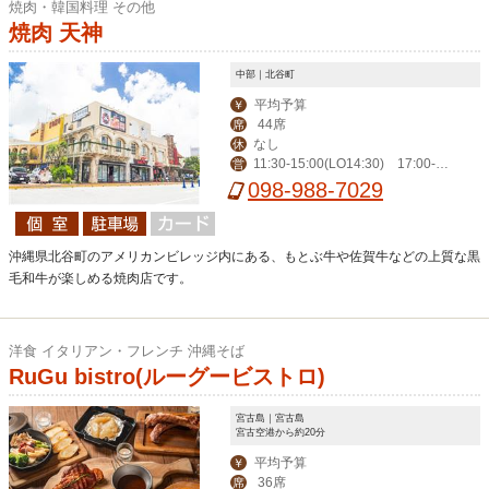
焼肉・韓国料理 その他
焼肉 天神
中部｜北谷町
平均予算
￥
44席
席
なし
休
11:30-15:00(LO14:30) 17:00-2
営
3:00(LO22:30)
098-988-7029
沖縄県北谷町のアメリカンビレッジ内にある、もとぶ牛や佐賀牛などの上質な黒
毛和牛が楽しめる焼肉店です。
洋食 イタリアン・フレンチ 沖縄そば
RuGu bistro(ルーグービストロ)
宮古島｜宮古島
宮古空港から約20分
平均予算
￥
36席
席