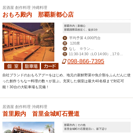
居酒屋 創作料理 沖縄料理
おもろ殿内 那覇新都心店
那覇市内｜新都心
那覇国際高校近く。徒歩1分
平均予算 4,000円台
￥
120席
席
なし ※ランチ
休
11:30-14:30（LO 14:00）, 17:00-
営
タイムのみ1月1日～
24:00（LO 23:00）
098-866-7395
3日まで休業致しま
す。
自社ブランドのおもろアグーをはじめ、地元の新鮮野菜や魚介類をふんだんに使
った創作うちなー料理の数々が並ぶ。充実した個室は最大40名様まで対応可
能！30台の大駐車場も完備！
居酒屋 創作料理 沖縄料理
首里殿内 首里金城町石畳道
那覇市内｜その他
首里金城町の石畳道沿い。坂下辺り