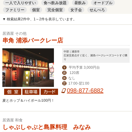
一人で入りやすい
食べ飲み放題
昼飲み
オードブル
ファミリー
個室
完全個室
女子会
せんべろ
キッズルーム
安い
デート
▼ 検索結果2件中、1～2件を表示しています。
居酒屋 その他
串角 浦添バークレー店
中部｜浦添市
広栄交差点すぐ近く、浦添バークレーズコートすぐ隣
り
平均予算 3,000円台
￥
120席
席
なし
休
17:00-翌1:00
営
098-877-6882
麦とホップ＆ハイボール100円！
居酒屋 和食
しゃぶしゃぶと島豚料理 みなみ