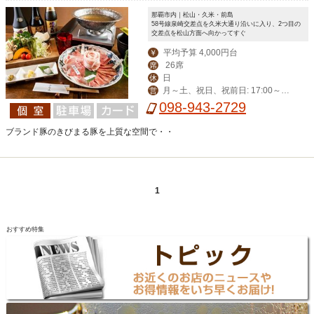
那覇市内｜松山・久米・前島
58号線泉崎交差点を久米大通り沿いに入り、2つ目の
交差点を松山方面へ向かってすぐ
平均予算 4,000円台
￥
26席
席
日
休
月～土、祝日、祝前日: 17:00～2
営
3:00 （料理L.O. 22:00 ドリンクL.O. 2
098-943-2729
2:30）
ブランド豚のきびまる豚を上質な空間で・・
1
おすすめ特集