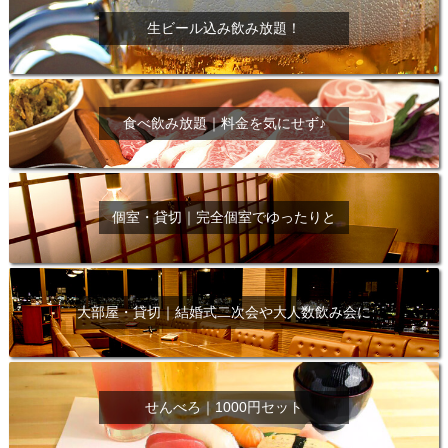
生ビール込み飲み放題！
食べ飲み放題｜料金を気にせず♪
個室・貸切｜完全個室でゆったりと
大部屋・貸切｜結婚式二次会や大人数飲み会に
せんべろ｜1000円セット