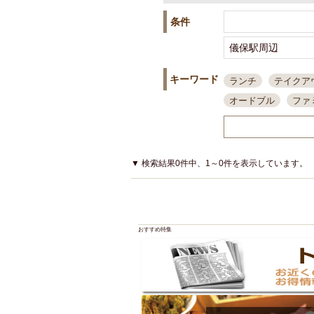
条件
キーワード
ランチ
テイクア
オードブル
ファ
スポーツ観戦
島
接待・会食
ちょ
結婚式二次会
朝
▼ 検索結果0件中、1～0件を表示しています。
夜10時以降入店可
貸切可
大部屋20
カード可
厳選日
おすすめ特集
3000円台コース
アサヒスーパードラ
大部屋50名以上～
ハッピーアワー