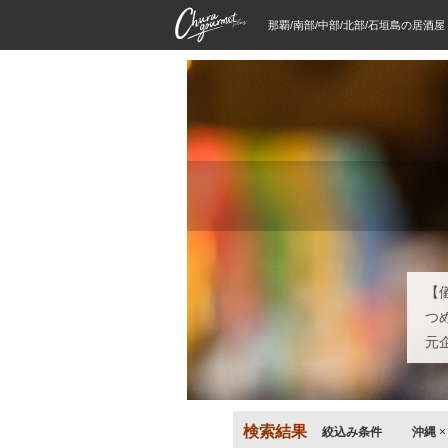
那覇/南部/中部/北部/石垣島の居酒
【
つ
元
検索結果
絞込み条件
沖縄