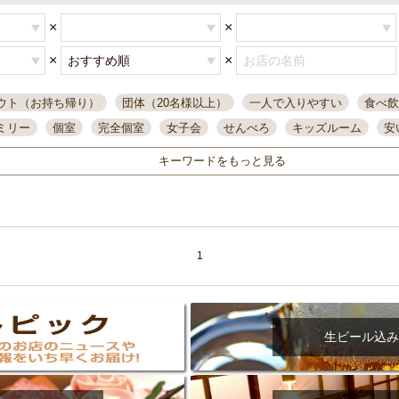
×
×
×
×
ウト（お持ち帰り）
団体（20名様以上）
一人で入りやすい
食べ飲
ミリー
個室
完全個室
女子会
せんべろ
キッズルーム
安
唄ライブ
サントリー
一人飲み
誕生日
大人数
飲み放題付き
キーワードをもっと見る
い飲み
コスパ最高
肉料理
模合
インスタ映え
座敷席
記
まで営業
半個室
ワイン
国際通り
生ビール込飲み放題
ステ
県産魚
焼鳥
忘年会コース
レモンサワー
観光客に人気
大
名
落ち着いた空間
4000円台コース
合コン
オリオンドラフト
1
本酒
鮮魚
大衆酒場
ノンアルコールビール
ウィスキー
テレ
ピザ
焼酎
カラオケ
デリバリー
寿司
クリスマス
和食
イ
県庁前駅周辺
大部屋40名
旭橋駅周辺
沖縄料理
スイーツ
生ビール込み
オリオン
海ぶどう
パスタ
民謡・生演奏
気軽に一杯
店内
アグー豚
プレミアムモルツ
貝づくし
燻製料理
美栄橋駅周辺