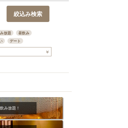
絞込み検索
み放題
昼飲み
い
デート
コース
ディナー
念日
泡盛
喫煙可
ーキ
歓迎会
宴会
部屋30名
カウンター
カクテル
送別会
ビ
飲み会
掘りごたつ
クーポン
結納・顔会わせ
飲み放題！
全面禁煙