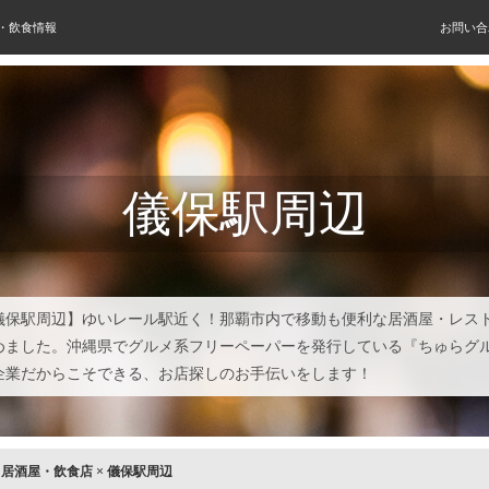
屋・飲食情報
お問い合
儀保駅周辺
儀保駅周辺】ゆいレール駅近く！那覇市内で移動も便利な居酒屋・レス
めました。沖縄県でグルメ系フリーペーパーを発行している『ちゅらグ
企業だからこそできる、お店探しのお手伝いをします！
×
居酒屋・飲食店
×
儀保駅周辺