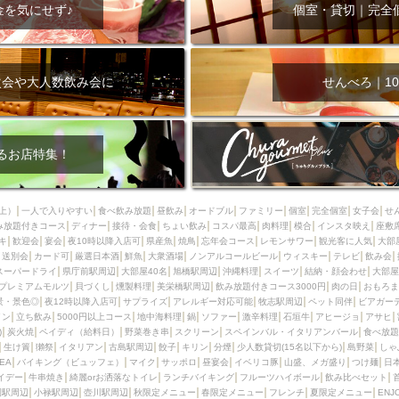
000円
肉の日
おもろまち駅周辺
オープンテラス
マトン・ラ
金を気にせず♪
個室・貸切｜完全
エビ
カレー
チャージ無し
牡蠣
夜景・景色◎
夜12時以降
牧志駅周辺
ペット同伴
ビアガーデン
チーズ
天ぷら
ラ
スメ
沖縄そば
串揚げ
バレンタイン
立ち飲み
5000円以上
次会や大人数飲み会に
せんべろ｜10
理
石垣牛
アヒージョ
アサヒ
割烹
女性専用トイレあり
スペシャルディナー
ホルモン(もつ)
炭火焼
ペイディ（給料日）
インバル・イタリアンバール
食べ放題
動物カフェ＆バー
屋富祖地
るお店特集！
ジビエ
安里駅周辺
アジア・エスニック
熱燗
生け簀
獺祭
分煙
少人数貸切(15名以下から)
島野菜
しゃぶしゃぶ
パクチー
上）
一人で入りやすい
食べ飲み放題
昼飲み
オードブル
ファミリー
個室
完全個室
女子会
せ
み放題付きコース
電気ブラン
ディナー
エビスビール
接待・会食
ちょい飲み
ウェディング
コスパ最高
肉料理
58KACHA-SEA
模合
インスタ映え
バイ
座敷
キ
歓迎会
宴会
夜10時以降入店可
県産魚
焼鳥
忘年会コース
レモンサワー
観光客に人気
大部
昼宴会
イベリコ豚
山盛、メガ盛り
つけ麺
日本そば
冬
送別会
カード可
厳選日本酒
鮮魚
大衆酒場
ノンアルコールビール
ウィスキー
テレビ
飲み会
スーパードライ
県庁前駅周辺
大部屋40名
旭橋駅周辺
沖縄料理
スイーツ
結納・顔会わせ
大部屋
中華
お好み焼き・もんじゃ
オーガニック
プレミアムフライデー
プレミアムモルツ
貝づくし
燻製料理
美栄橋駅周辺
飲み放題付きコース3000円
肉の日
おもろま
レ
ランチバイキング
フルーツハイボール
飲み比べセット
首里
景・景色◎
夜12時以降入店可
サプライズ
アレルギー対応可能
牧志駅周辺
ペット同伴
ビアガー
イン
立ち飲み
5000円以上コース
地中海料理
鍋
ソファー
激辛料理
石垣牛
アヒージョ
アサヒ
鉄板焼き
幹事様特典
おばんざい
チーズタッカルビ
奥武山公園
)
炭火焼
ペイディ（給料日）
野菜巻き串
スクリーン
スペインバル・イタリアンバール
食べ放題
生け簀
獺祭
イタリアン
古島駅周辺
餃子
キリン
分煙
少人数貸切(15名以下から)
島野菜
しゃ
定メニュー
春限定メニュー
フレンチ
夏限定メニュー
ENJOY 
SEA
バイキング（ビュッフェ）
マイク
サッポロ
昼宴会
イベリコ豚
山盛、メガ盛り
つけ麺
日
駅周辺
シードル
那覇空港駅周辺
儀保駅周辺
イデー
牛串焼き
綺麗orお洒落なトイレ
ランチバイキング
フルーツハイボール
飲み比べセット
園駅周辺
小禄駅周辺
壺川駅周辺
秋限定メニュー
春限定メニュー
フレンチ
夏限定メニュー
ENJ