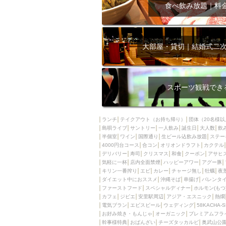
飲み放題付きコース3
食べ飲み放題｜料
キリン一番搾り
アレルギー対応可能
ダイエット中におス
大部屋・貸切｜結婚式二
ソファー
激辛料
ファーストフード
スクリーン
スペ
スポーツ観戦でき
カニ
カフェ
餃子
キリン
ランチ
テイクアウト（お持ち帰り）
団体（20名様以
島唄ライブ
サントリー
一人飲み
ホッピー
誕生日
大人数
焼肉
飲
半個室
ワイン
国際通り
生ビール込飲み放題
ステー
マイク
サッポロ
4000円台コース
合コン
オリオンドラフト
カクテル
デリバリー
寿司
クリスマス
和食
クーポン
アサヒ
市立病院前駅周辺
気軽に一杯
店内全面禁煙
ハッピーアワー
アグー豚
綺麗orお洒落なトイ
キリン一番搾り
エビ
カレー
チャージ無し
牡蠣
夜
ダイエット中におススメ
沖縄そば
串揚げ
バレンタ
クラフトビール
ファーストフード
スペシャルディナー
ホルモン(もつ
カフェ
ジビエ
安里駅周辺
アジア・エスニック
熱燗
壺川駅周辺
秋限
電気ブラン
エビスビール
ウェディング
58KACHA-
ラクレット
赤嶺
お好み焼き・もんじゃ
オーガニック
プレミアムフラ
幹事様特典
おばんざい
チーズタッカルビ
奥武山公