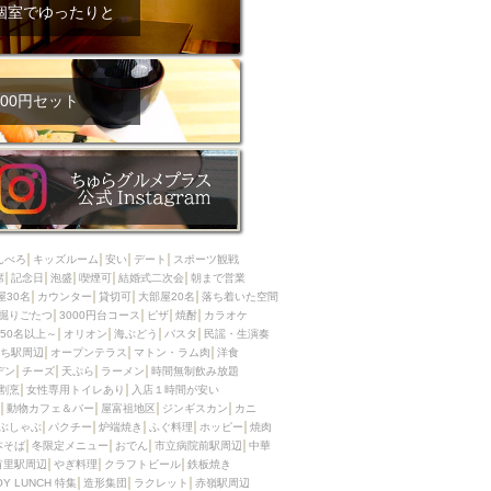
ム肉
洋食
個室でゆったりと
入店可
サプライズ
ーメン
時間無制飲み放題
コース
地中海料理
鍋
00円セット
入店１時間が安い
野菜巻き串
区
ジンギスカン
イタリアン
古島駅周辺
炉端焼き
ふぐ料理
んべろ
キッズルーム
安い
デート
スポーツ観戦
キング（ビュッフェ）
席
記念日
泡盛
喫煙可
結婚式二次会
朝まで営業
屋30名
カウンター
貸切可
大部屋20名
落ち着いた空間
限定メニュー
おでん
掘りごたつ
3000円台コース
ピザ
焼酎
カラオケ
50名以上～
オリオン
海ぶどう
パスタ
民謡・生演奏
牛串焼き
ち駅周辺
オープンテラス
マトン・ラム肉
洋食
駅周辺
やぎ料理
デン
チーズ
天ぷら
ラーメン
時間無制飲み放題
割烹
女性専用トイレあり
入店１時間が安い
駅周辺
小禄駅周辺
動物カフェ＆バー
屋富祖地区
ジンギスカン
カニ
ぶしゃぶ
パクチー
炉端焼き
ふぐ料理
ホッピー
焼肉
LUNCH 特集
造形集団
本そば
冬限定メニュー
おでん
市立病院前駅周辺
中華
首里駅周辺
やぎ料理
クラフトビール
鉄板焼き
OY LUNCH 特集
造形集団
ラクレット
赤嶺駅周辺