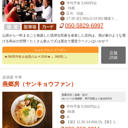
平均予算 3,000円台
￥
78席
席
正月、旧盆、第
休
17:30-翌1:00(LO 24:00) 隣接ラー
営
ニ水曜日
メン屋(LO 24:00)
050-5829-6997
山原から一軒まるごと移築した琉球古民家を改装した店内は、我が家のような寛
げる和みの空間！たくさん飲んで〆は屋台で通堂ラーメンはいかが？
ちゅらグルメ クーポン
店舗
★2時間半飲み放題のみ￥2500★→ 3時間に♪
詳細
居酒屋 中華
燕郷房（ヤンキョウファン）
那覇市内｜泉崎・壺川
ゆいレール旭橋駅・県庁前駅より徒歩約5分
平均予算 5,000円以上
￥
80席
席
火
休
【昼】11:30-14:00(LO),【夜】17:
営
30-22:30(LO),土/祝17:00-22:30(LO),