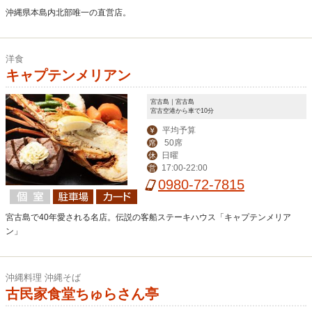
沖縄県本島内北部唯一の直営店。
洋食
キャプテンメリアン
宮古島｜宮古島
宮古空港から車で10分
平均予算
￥
50席
席
日曜
休
17:00-22:00
営
0980-72-7815
宮古島で40年愛される名店。伝説の客船ステーキハウス「キャプテンメリア
ン」
沖縄料理 沖縄そば
古民家食堂ちゅらさん亭