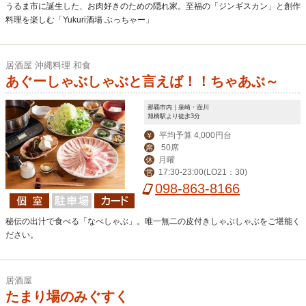
うるま市に誕生した、お肉好きのための隠れ家。至福の「ジンギスカン」と創作
料理を楽しむ「Yukuri酒場 ぶっちゃー」
居酒屋 沖縄料理 和食
あぐーしゃぶしゃぶと言えば！！ちゃあぶ～
那覇市内｜泉崎・壺川
旭橋駅より徒歩3分
平均予算 4,000円台
￥
50席
席
月曜
休
17:30-23:00(LO21：30)
営
098-863-8166
秘伝の出汁で食べる「なべしゃぶ」。唯一無二の皮付きしゃぶしゃぶをご堪能く
ださい。
居酒屋
たまり場のみぐすく