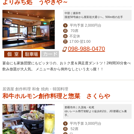
よりみち処 うやきや～
中部｜浦添市
国道58号線から屋富祖大通りへ。500m程の左手
平均予算 2,000円台
￥
70席
席
不定休
休
17:00-翌1:00
営
098-988-0470
宴会にも家族団欒にもピッタリの、おトク度＆満足度ダントツ！2時間30分食べ
飲み放題が大人気。 メニュー表から例外なしという太っ腹！！
居酒屋 創作料理 和食 焼肉・韓国料理
和牛ホルモン創作料理と惣菜 さくらや
那覇市内｜久茂地・松尾
ゆいレール県庁前駅より徒歩約2分。JEI那覇ビル裏
手。
平均予算 3,000円台
￥
52席
席