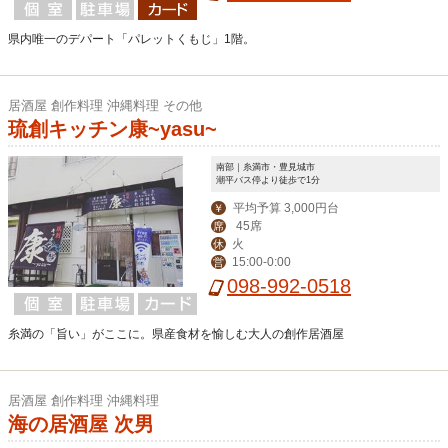
県内唯一のデパート「パレットくもじ」1階。
居酒屋 創作料理 沖縄料理 その他
琉創キッチン康~yasu~
南部｜糸満市・豊見城市
潮平バス停より徒歩で1分
平均予算 3,000円台
￥
45席
席
火
休
15:00-0:00
営
098-992-0518
糸満の「旨い」がここに。県産食材を愉しむ大人の創作居酒屋
居酒屋 創作料理 沖縄料理
海の居酒屋 次男