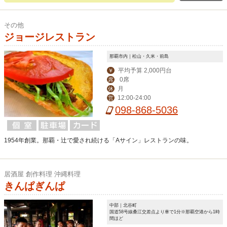
その他
ジョージレストラン
那覇市内｜松山・久米・前島
平均予算 2,000円台
￥
0席
席
月
休
12:00-24:00
営
098-868-5036
1954年創業。那覇・辻で愛され続ける「Aサイン」レストランの味。
居酒屋 創作料理 沖縄料理
きんぱぎんぱ
中部｜北谷町
国道58号線桑江交差点より車で1分※那覇空港から1時
間ほど