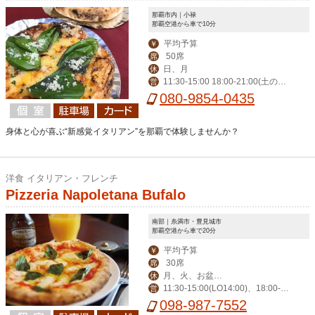
那覇市内｜小禄
那覇空港から車で10分
平均予算
￥
50席
席
日、月
休
11:30-15:00 18:00-21:00(土のみ2
営
2:00まで)
080-9854-0435
身体と心が喜ぶ“新感覚イタリアン”を那覇で体験しませんか？
洋食 イタリアン・フレンチ
Pizzeria Napoletana Bufalo
南部｜糸満市・豊見城市
那覇空港から車で20分
平均予算
￥
30席
席
月、火、お盆、
休
11:30-15:00(LO14:00)、18:00-2
営
年末年始、その他不
3:00(LO22:00)、日曜日は22:00(LO2
098-987-7552
定休