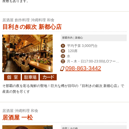
座敷もあります。
居酒屋 創作料理 沖縄料理 和食
目利きの銀次 新都心店
那覇市内｜新都心
平均予算 3,000円台
￥
120席
席
水
休
月～木・日17:00-23:00(LOフード
営
22:00/ドリンク22:30)、金・土17:00-
098-863-3442
0:00(LOフード23:00/ドリンク23:30)
そ那覇の夜を彩る海鮮の聖地！巨大な樽が目印の『目利きの銀次 新都心店』で
産直の贅を尽くす
居酒屋 沖縄料理 和食
居酒屋 一松
中部｜その他