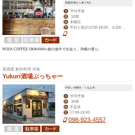
那覇空港から車で5分
平均予算
￥
10席
席
木曜日
休
平日と祝日10:00-18:00、土日8:3
営
0-18:00
ROSA COFFEE OKINAWA♪旅の途中で出会う、沖縄の香り。
居酒屋 創作料理 洋食
Yukuri酒場ぶっちゃー
中部｜沖縄市・うるま市
平均予算
￥
30席
席
不定休
休
17:00-24:00
営
098-923-4557