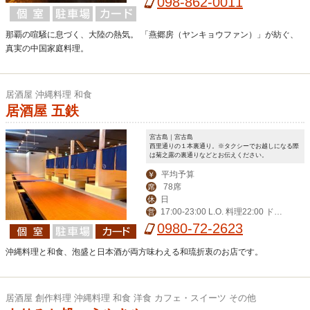
098-862-0011
日12:00-21:30(LO)
那覇の喧騒に息づく、大陸の熱気。 「燕郷房（ヤンキョウファン）」が紡ぐ、
真実の中国家庭料理。
居酒屋 沖縄料理 和食
居酒屋 五鉄
宮古島｜宮古島
西里通りの１本裏通り。※タクシーでお越しになる際
は菊之露の裏通りなどとお伝えください。
平均予算
￥
78席
席
日
休
17:00-23:00 L.O. 料理22:00 ドリ
営
ンク22:30
0980-72-2623
沖縄料理と和食、泡盛と日本酒が両方味わえる和琉折衷のお店です。
居酒屋 創作料理 沖縄料理 和食 洋食 カフェ・スイーツ その他