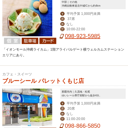
中部｜その他
沖縄自動車道北中城ICから約4km
平均予算 1,000円未満
￥
37席
席
なし
休
10:00-22:00
営
098-923-5985
「イオンモール沖縄ライカム」1階アライバルゲート横ウェルカムステーション
エリアにあり。
カフェ・スイーツ
ブルーシール パレットくもじ店
那覇市内｜久茂地・松尾
ゆいレール県庁前駅から徒歩4分。
平均予算 1,000円未満
￥
20席
席
なし
休
11:00-20:00
営
098-866-5850