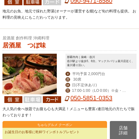
090-9471-8580
地元のお魚、地元で採れた野菜(オーナーが運営する畑)など旬の料理も提供。 お
料理の見映えにもこだわっております。
居酒屋 創作料理 沖縄料理
居酒屋 つぼ味
那覇市内｜泉崎・壺川
壺川駅より徒歩5、6分。マックスバリュ壷川店近く、
壷川通り沿い。
平均予算 2,000円台
￥
30席
席
日(不定休あり)
休
17:00-1:00（LO 0:00）※金・土・
営
祝前日-2:00（LO 1:00）
050-5851-0353
大人気の食べ放題でお腹も心も大満足！メニューも豊富♪連日地元の方たちで賑
わっております！
ちゅらグルメ クーポン
店舗
お誕生日のお客様に乾杯ワインボトルプレゼント
詳細