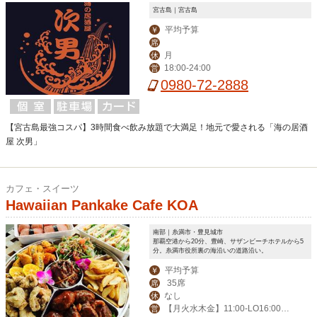
宮古島｜宮古島
平均予算
￥
席
月
休
18:00-24:00
営
0980-72-2888
【宮古島最強コスパ】3時間食べ飲み放題で大満足！地元で愛される「海の居酒
屋 次男」
カフェ・スイーツ
Hawaiian Pankake Cafe KOA
南部｜糸満市・豊見城市
那覇空港から20分、豊崎、サザンビーチホテルから5
分。糸満市役所裏の海沿いの道路沿い。
平均予算
￥
35席
席
なし
休
【月火水木金】11:00-LO16:00
営