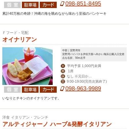
【土】09:00-LO22:00【日祝】9:00-L
098-851-8495
O16:00【祝前】11:00-17:00
累計40万枚の奇跡！沖縄の海を眺めながら味わう至福のパンケーキ
Ｆフード・宅配
オイナリアン
中部｜宜野湾市
宜野湾バイパスを伊佐方面へ向かい海浜公園入口交差
点を右折、50m左手
平均予算 1,000円未満
￥
1席
席
なし ※元日から
休
9:00-19:00(完売次第終了)
営
数日お休み
098-963-9989
いなりとチキンのオイナリアンです。
洋食 イタリアン・フレンチ
アルティジャーノ ハーブ&発酵イタリアン