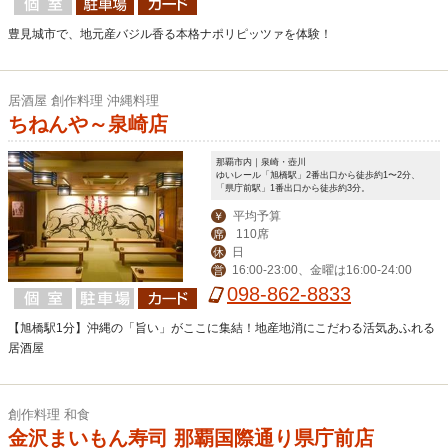
1:00)まで
豊見城市で、地元産バジル香る本格ナポリピッツァを体験！
居酒屋 創作料理 沖縄料理
ちねんや～泉崎店
那覇市内｜泉崎・壺川
ゆいレール「旭橋駅」2番出口から徒歩約1〜2分、
「県庁前駅」1番出口から徒歩約3分。
平均予算
￥
110席
席
日
休
16:00-23:00、金曜は16:00-24:00
営
098-862-8833
【旭橋駅1分】沖縄の「旨い」がここに集結！地産地消にこだわる活気あふれる
居酒屋
創作料理 和食
金沢まいもん寿司 那覇国際通り県庁前店