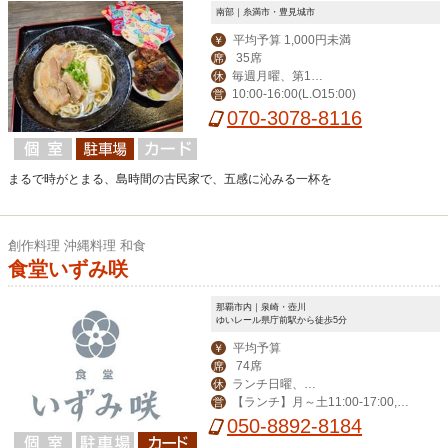
南部｜糸満市・豊見城市
平均予算 1,000円未満
￥
35席
席
毎週月曜、第1と
休
10:00-16:00(L.O15:00)
営
月末の日曜日
070-3078-8116
まるで時がとまる、島時間の古民家で、五感に沁みる一杯を
創作料理 沖縄料理 和食
食堂いずみ咲
那覇市内｜泉崎・壺川
ゆいレール県庁前駅から徒歩5分
平均予算
￥
74席
席
ランチ日曜、デ
休
【ランチ】月～土11:00-17:00,
営
ィナー日曜、月曜
【ディナー】火～土14:00-23:00
050-8892-8184