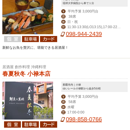
琉球大学病院から車で１分
平均予算 3,000円台
￥
38席
席
日・祝
休
11:30-13:30(LO13:15),17:00-22:0
営
0(LO21:00),金土祝前17:00-23:00(LO2
098-944-2439
2:00)
新鮮なお魚を贅沢に、堪能できる居酒屋！
居酒屋 創作料理 沖縄料理
春夏秋冬 小禄本店
那覇市内｜小禄
ゆいレール小禄駅から徒歩5分程
平均予算 3,000円台
￥
58席
席
水曜
休
17:00-0:00
営
098-858-0766