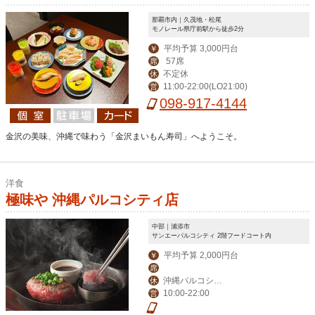
那覇市内｜久茂地・松尾
モノレール県庁前駅から徒歩2分
平均予算 3,000円台
￥
57席
席
不定休
休
11:00-22:00(LO21:00)
営
098-917-4144
金沢の美味、沖縄で味わう「金沢まいもん寿司」へようこそ。
洋食
極味や 沖縄パルコシティ店
中部｜浦添市
サンエーパルコシティ 2階フードコート内
平均予算 2,000円台
￥
席
沖縄パルコシテ
休
10:00-22:00
営
ィの店休日に準ずる