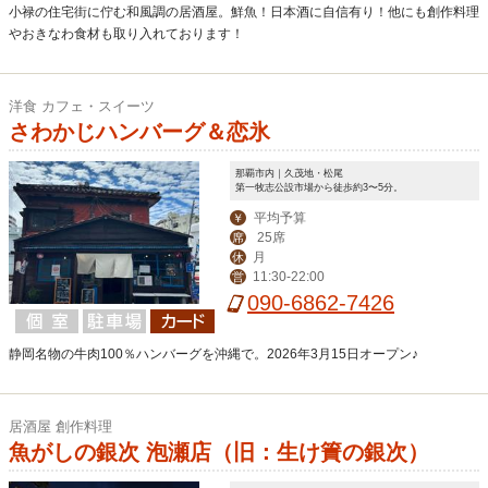
小禄の住宅街に佇む和風調の居酒屋。鮮魚！日本酒に自信有り！他にも創作料理
やおきなわ食材も取り入れております！
洋食 カフェ・スイーツ
さわかじハンバーグ＆恋氷
那覇市内｜久茂地・松尾
第一牧志公設市場から徒歩約3〜5分。
平均予算
￥
25席
席
月
休
11:30-22:00
営
090-6862-7426
静岡名物の牛肉100％ハンバーグを沖縄で。2026年3月15日オープン♪
居酒屋 創作料理
魚がしの銀次 泡瀬店（旧：生け簀の銀次）