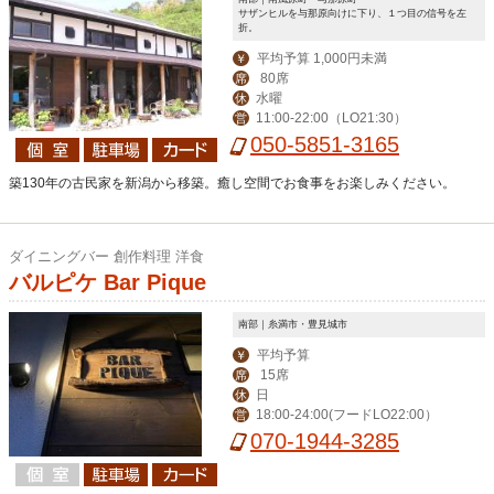
サザンヒルを与那原向けに下り、１つ目の信号を左
折。
平均予算 1,000円未満
￥
80席
席
水曜
休
11:00-22:00（LO21:30）
営
050-5851-3165
築130年の古民家を新潟から移築。癒し空間でお食事をお楽しみください。
ダイニングバー 創作料理 洋食
バルピケ Bar Pique
南部｜糸満市・豊見城市
平均予算
￥
15席
席
日
休
18:00-24:00(フードLO22:00）
営
070-1944-3285