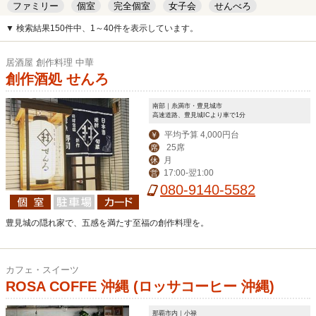
ファミリー
個室
完全個室
女子会
せんべろ
キッズルーム
安い
デート
▼ 検索結果150件中、1～40件を表示しています。
居酒屋 創作料理 中華
創作酒処 せんろ
南部｜糸満市・豊見城市
高速道路、豊見城ICより車で1分
平均予算 4,000円台
￥
25席
席
月
休
17:00-翌1:00
営
080-9140-5582
豊見城の隠れ家で、五感を満たす至福の創作料理を。
カフェ・スイーツ
ROSA COFFE 沖縄 (ロッサコーヒー 沖縄)
那覇市内｜小禄