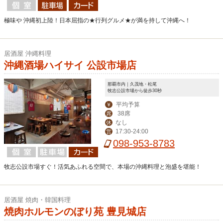
極味や 沖縄初上陸！日本屈指の★行列グルメ★が満を持して沖縄へ！
居酒屋 沖縄料理
沖縄酒場ハイサイ 公設市場店
那覇市内｜久茂地・松尾
牧志公設市場から徒歩30秒
平均予算
￥
38席
席
なし
休
17:30-24:00
営
098-953-8783
牧志公設市場すぐ！活気あふれる空間で、本場の沖縄料理と泡盛を堪能！
居酒屋 焼肉・韓国料理
焼肉ホルモンのぼり苑 豊見城店