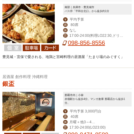
南部｜糸満市・豊見城市
バス停「平和台北口」から徒歩約1分
平均予算
￥
80席
席
なし
休
17:00-24:00(料理LO22:30,ドリン
営
クLO23:30）
098-856-8556
豊見城・宜保で愛される、地鶏と宮崎料理の居酒屋「たまり場のみぐすく」
居酒屋 創作料理 沖縄料理
銀盃
那覇市内｜小禄
赤嶺駅から徒歩4分。マンガ倉庫 那覇店から徒歩1
分。
平均予算 3,000円台
￥
40席
席
月曜＋他3～4日
休
17:30-24:00(LO23:00)
営
変動でお休み