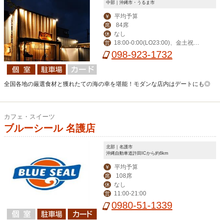
中部｜沖縄市・うるま市
平均予算
￥
84席
席
なし
休
18:00-0:00(LO23:00)、金土祝前1
営
8:00-1:00(0:00)
098-923-1732
全国各地の厳選食材と獲れたての海の幸を堪能！モダンな店内はデートにも◎
カフェ・スイーツ
ブルーシール 名護店
北部｜名護市
沖縄自動車道許田ICから約6km
平均予算
￥
108席
席
なし
休
11:00-21:00
営
0980-51-1339