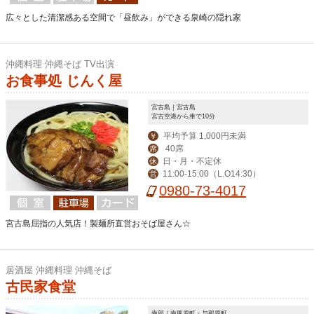
広々とした清潔感ある空間で「昼飲み」ができる泉崎の隠れ家
沖縄料理 沖縄そば TV出演
お食事処 じんく屋
宮古島｜宮古島
宮古空港から車で10分
平均予算 1,000円未満
￥
40席
席
日・月・不定休
休
11:00-15:00（L.O14:30）
営
0980-73-4017
宮古島屈指の人気店！製麺所直営おそば屋さん☆
居酒屋 沖縄料理 沖縄そば
古民家食堂
南部｜南風原町・与那原町