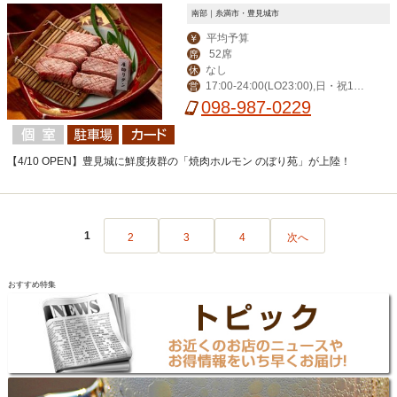
南部｜糸満市・豊見城市
平均予算
￥
52席
席
なし
休
17:00-24:00(LO23:00),日・祝16:0
営
0-23:00(LO22:00)
098-987-0229
【4/10 OPEN】豊見城に鮮度抜群の「焼肉ホルモン のぼり苑」が上陸！
1
2
3
4
次へ
おすすめ特集