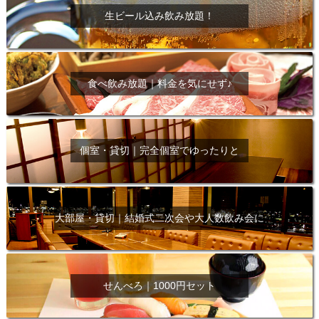
生ビール込み飲み放題！
食べ飲み放題｜料金を気にせず♪
個室・貸切｜完全個室でゆったりと
大部屋・貸切｜結婚式二次会や大人数飲み会に
せんべろ｜1000円セット