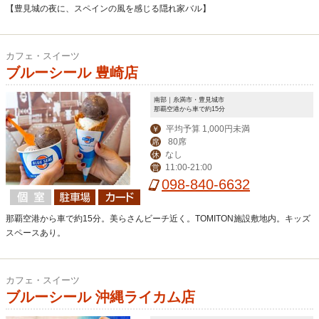
【豊見城の夜に、スペインの風を感じる隠れ家バル】
カフェ・スイーツ
ブルーシール 豊崎店
南部｜糸満市・豊見城市
那覇空港から車で約15分
平均予算 1,000円未満
￥
80席
席
なし
休
11:00-21:00
営
098-840-6632
那覇空港から車で約15分。美らさんビーチ近く。TOMITON施設敷地内。キッズ
スペースあり。
カフェ・スイーツ
ブルーシール 沖縄ライカム店