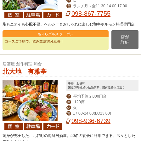
日
休
ランチ月～金11:30-14:00,17:00-2
営
4:00（LO 23:00）,祝日17:00-24:00
098-867-7755
（LO 23:00)
脂もニオイも心配不要、ヘルシー＆おしゃれに楽しむ和牛ホルモン料理専門店
ちゅらグルメ クーポン
店舗
コースご予約で、飲み放題30分延長！
詳細
居酒屋 創作料理 和食
北大地 有雅亭
中部｜北谷町
国道58号線沿い給油所隣。国体道路入口近く
平均予算 2,000円台
￥
120席
席
火
休
17:00-24:00(LO23:00)
営
098-936-6739
刺身が充実した、北谷町の海鮮居酒屋。50名の宴会に利用できる、広々とした