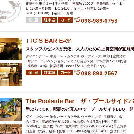
市場から車で３分 | 平均予算 : | 座席数 : 100席 | 営業時間 : 火～木・
日 17:00～翌1:00 （L.O.24:00)／金・土・祝前日 17:00～
5:00（L.O.4:00） | 定休日 : 月曜
098-989-6758
TTC’S BAR E-en
スタッフのセンスが光る、大人のための上質空間が宜野
ダイニングバー 洋食 バー・カクテル ウェディング | 中部 | 宜野湾市
| サンエーコンベンションシティより徒歩２分 | 平均予算 : 2,000円台
| 座席数 : 39席 | 営業時間 : 19:00-翌2:30 | 定休日 : なし
098-890-2567
The Poolside Bar ザ・プールサイド
手ぶらでOK！那覇のど真ん中で「プールサイドBBQ」開
ダイニングバー 洋食 バー・カクテル ウェディング | 那覇市内 | 牧
志・安里 | 三越跡から徒歩1分、牧志駅から徒歩5分 | 平均予算 :
3,000円台 | 座席数 : 40席 | 営業時間 : 16:00-20:00(LO19:20)※緊急事
態宣言中のみ。通常は夏場17:00-24:00,冬場18:00-24:00 | 定休日 : 水