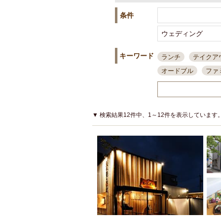
条件
キーワード
ランチ
テイクア
オードブル
ファ
スポーツ観戦
島
接待・会食
ちょ
結婚式二次会
朝
▼ 検索結果12件中、1～12件を表示しています
夜10時以降入店可
貸切可
大部屋20
カード可
厳選日
3000円台コース
アサヒスーパードラ
大部屋50名以上～
ハッピーアワー