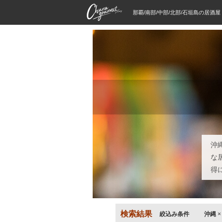
那覇/南部/中部/北部/石垣島の居酒
沖
な
得
検索結果
絞込み条件
沖縄