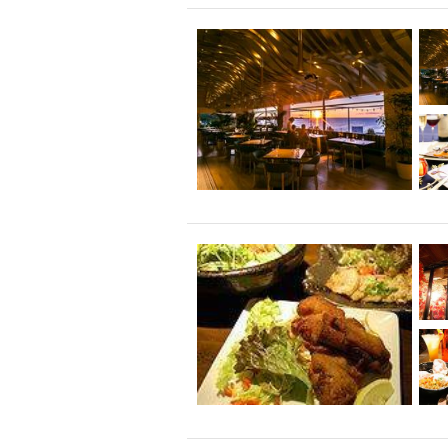
飲み放題付きコース3
キリン一番搾り
アレルギー対応可能
ダイエット中におス
ソファー
激辛料
ファーストフード
スクリーン
スペ
カニ
カフェ
餃子
キリン
ホッピー
焼肉
マイク
サッポロ
市立病院前駅周辺
綺麗orお洒落なトイ
クラフトビール
壺川駅周辺
秋限
ラクレット
赤嶺