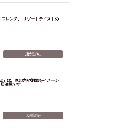
ム肉
洋食
入店可
サプライズ
ーメン
時間無制飲み放題
ルフレンチ。 リゾートテイストの
コース
地中海料理
鍋
入店１時間が安い
野菜巻き串
区
ジンギスカン
店舗詳細
イタリアン
古島駅周辺
炉端焼き
ふぐ料理
キング（ビュッフェ）
地店」は、鬼の角や洞窟をイメージ
限定メニュー
おでん
題居酒屋です。
牛串焼き
駅周辺
やぎ料理
駅周辺
小禄駅周辺
LUNCH 特集
造形集団
店舗詳細