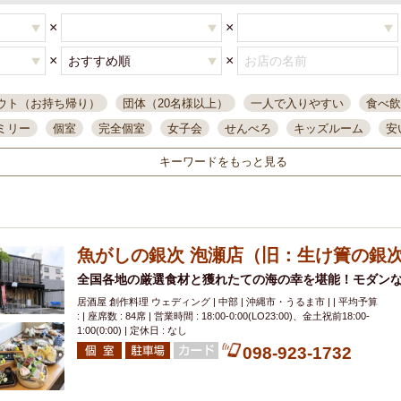
×
×
×
×
ウト（お持ち帰り）
団体（20名様以上）
一人で入りやすい
食べ飲
ミリー
個室
完全個室
女子会
せんべろ
キッズルーム
安
唄ライブ
サントリー
一人飲み
誕生日
大人数
飲み放題付き
キーワードをもっと見る
い飲み
コスパ最高
肉料理
模合
インスタ映え
座敷席
記
まで営業
半個室
ワイン
国際通り
生ビール込飲み放題
ステ
。
県産魚
焼鳥
忘年会コース
レモンサワー
観光客に人気
大
魚がしの銀次 泡瀬店（旧：生け簀の銀
名
落ち着いた空間
4000円台コース
合コン
オリオンドラフト
本酒
鮮魚
全国各地の厳選食材と獲れたての海の幸を堪能！モダン
大衆酒場
ノンアルコールビール
ウィスキー
テレ
居酒屋 創作料理 ウェディング | 中部 | 沖縄市・うるま市 | | 平均予算
ピザ
焼酎
カラオケ
デリバリー
寿司
クリスマス
和食
: | 座席数 : 84席 | 営業時間 : 18:00-0:00(LO23:00)、金土祝前18:00-
イ
県庁前駅周辺
大部屋40名
旭橋駅周辺
沖縄料理
スイーツ
1:00(0:00) | 定休日 : なし
098-923-1732
オリオン
海ぶどう
パスタ
民謡・生演奏
気軽に一杯
店内
アグー豚
プレミアムモルツ
貝づくし
燻製料理
美栄橋駅周辺