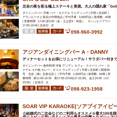
北谷の夜を彩る極上ステーキと美酒。大人の隠れ家「Grill & 
ダイニングバー 洋食 バー・カクテル ウェディング | 中部 | 北谷町 |
アラハビーチと美浜の中間地点 | 平均予算 : 3,000円台 | 座席数 : 40席
| 営業時間 : 17:00-翌3:00（金・土は翌4：00迄） ※ハッピーアワー
17:00-19:00 | 定休日 : 月
098-960-3992
アジアンダイニングバー A・DANNY
ディナーセットをお得にリニューアル！サラダバー付きで1
ダイニングバー 創作料理 洋食 アジアン カフェ・スイーツ バー・カ
クテル その他 カレー・タコス ウェディング | 中部 | 北谷町 | 国道58
号 北谷（南）交差点近く | 平均予算 : 1,000円台 | 座席数 : 60席 | 営
業時間 : 昼11:00-16:30 夜17:00‐23:00(LO 22:00)、金土24:00（LO
23:00） | 定休日 : 火
098-923-1958
SOAR VIP KARAOKE(ソアブイアイ
☆結婚式の二次会などのご利用もオススメ☆最大100名