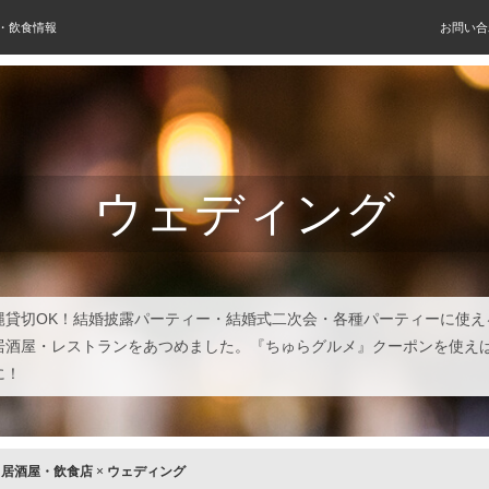
屋・飲食情報
お問い合
ウェディング
縄貸切OK！結婚披露パーティー・結婚式二次会・各種パーティーに使え
居酒屋・レストランをあつめました。『ちゅらグルメ』クーポンを使え
に！
×
居酒屋・飲食店
×
ウェディング