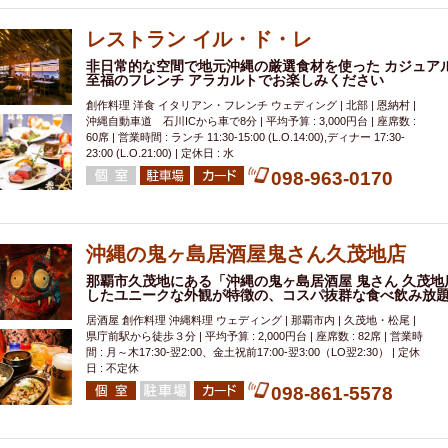
000円
肉の日
おもろまち駅周辺
オープンテラス
マトン・ラ
エビ
カレー
チャージ無し
牡蠣
夜景・景色◎
夜12時以降
レストラン イル・ド・レ
牧志駅周辺
ペット同伴
ビアガーデン
チーズ
天ぷら
ラ
非日常的な空間で地元沖縄の厳選食材を使った カジュア
至福のフレンチ アラカルトでお楽しみください
スメ
沖縄そば
串揚げ
バレンタイン
立ち飲み
5000円以上
創作料理 洋食 イタリアン・フレンチ ウェディング | 北部 | 恩納村 |
理
石垣牛
アヒージョ
アサヒ
割烹
女性専用トイレあり
沖縄自動車道 石川ICから車で8分 | 平均予算 : 3,000円台 | 座席数 :
60席 | 営業時間 : ランチ 11:30-15:00 (L.O.14:00),ディナー 17:30-
スペシャルディナー
ホルモン(もつ)
炭火焼
ペイディ（給料日）
23:00 (L.O.21:00) | 定休日 : 水
インバル・イタリアンバール
食べ放題
動物カフェ＆バー
屋富祖地
098-963-0170
ジビエ
安里駅周辺
アジア・エスニック
熱燗
生け簀
獺祭
分煙
少人数貸切(15名以下から)
島野菜
しゃぶしゃぶ
パクチー
沖縄の鬼ヶ島居酒屋鬼さん久茂地店
電気ブラン
エビスビール
ウェディング
58KACHA-SEA
バイ
那覇市久茂地にある「沖縄の鬼ヶ島居酒屋 鬼さん 久茂
昼宴会
イベリコ豚
山盛、メガ盛り
つけ麺
日本そば
冬
したユニークな外観が特徴の、コスパ抜群な食べ飲み放
中華
お好み焼き・もんじゃ
オーガニック
プレミアムフライデー
居酒屋 創作料理 沖縄料理 ウェディング | 那覇市内 | 久茂地・松尾 |
県庁前駅から徒歩３分 | 平均予算 : 2,000円台 | 座席数 : 82席 | 営業時
レ
ランチバイキング
フルーツハイボール
飲み比べセット
首里
間 : 月～木17:30-翌2:00、金土祝前17:00-翌3:00（LO翌2:30） | 定休
鉄板焼き
幹事様特典
おばんざい
チーズタッカルビ
奥武山公園
日 : 不定休
098-861-5578
定メニュー
春限定メニュー
フレンチ
夏限定メニュー
ENJOY 
駅周辺
シードル
那覇空港駅周辺
儀保駅周辺