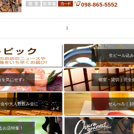
098-865-5552
1
生ビール込み
金を気にせず♪
個室・貸切｜完全
次会や大人数飲み会に
せんべろ｜10
るお店特集！