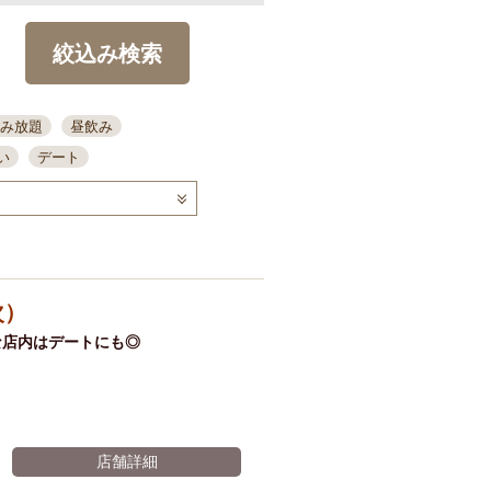
絞込み検索
み放題
昼飲み
い
デート
コース
ディナー
念日
泡盛
喫煙可
ーキ
歓迎会
宴会
部屋30名
カウンター
次）
カクテル
送別会
な店内はデートにも◎
ビ
飲み会
掘りごたつ
クーポン
結納・顔会わせ
全面禁煙
店舗詳細