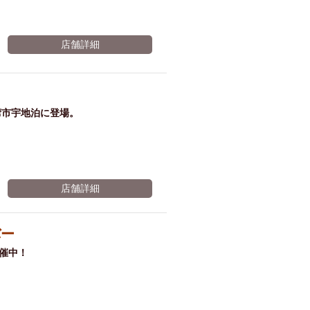
店舗詳細
湾市宇地泊に登場。
店舗詳細
バー
催中！