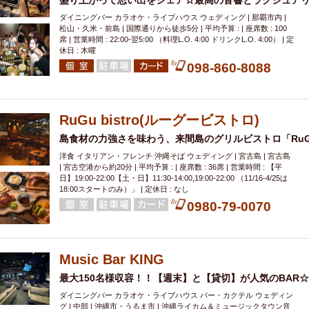
盛り上がって思い出をシェア☆最高の音響とラグジュア
ダイニングバー カラオケ・ライブハウス ウェディング | 那覇市内 |
松山・久米・前島 | 国際通りから徒歩5分 | 平均予算 : | 座席数 : 100
席 | 営業時間 : 22:00-翌5:00 （料理L.O. 4:00 ドリンクL.O. 4:00） | 定
休日 : 木曜
098-860-8088
RuGu bistro(ルーグービストロ)
島食材の力強さを味わう、来間島のグリルビストロ「RuGu b
洋食 イタリアン・フレンチ 沖縄そば ウェディング | 宮古島 | 宮古島
| 宮古空港から約20分 | 平均予算 : | 座席数 : 36席 | 営業時間 : 【平
日】19:00-22:00【土・日】11:30-14:00,19:00-22:00 （11/16-4/25は
18:00スタートのみ）」 | 定休日 : なし
0980-79-0070
Music Bar KING
最大150名様収容！！【週末】と【貸切】が人気のBAR☆
ダイニングバー カラオケ・ライブハウス バー・カクテル ウェディン
グ | 中部 | 沖縄市・うるま市 | 沖縄ライカム＆ミュージックタウン音