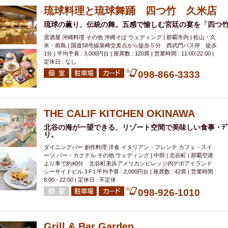
琉球料理と琉球舞踊 四つ竹 久米店
琉球の薫り、伝統の舞。五感で愉しむ宮廷の宴を「四つ
居酒屋 沖縄料理 その他 沖縄そば ウェディング | 那覇市内 | 松山・久
米・前島 | 国道58号線泉崎交差点から徒歩５分 西武門バス停 徒歩
1分 | 平均予算 : 3,000円台 | 座席数 : 120席 | 営業時間 : 11:00-22:00 |
定休日 : なし
098-866-3333
THE CALIF KITCHEN OKINAWA
北谷の海が一望できる、リゾート空間で美味しい食事・ﾃﾞ
り。
ダイニングバー 創作料理 洋食 イタリアン・フレンチ カフェ・スイ
ーツ バー・カクテル その他 ウェディング | 中部 | 北谷町 | 那覇空港
より車で約40分 北谷町美浜アメリカンビレッジ内デポアイランド
シーサイドビル３F | 平均予算 : 2,000円台 | 座席数 : 42席 | 営業時間 :
8:00 - 22:00 | 定休日 : 不定休
098-926-1010
Grill & Bar Garden