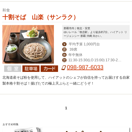
和食
十割そば 山楽（サンラク）
那覇市内｜牧志・安里
ゆいレール「牧志駅」より徒歩約7分。ハイアット リ
ージェンシー 那覇 沖縄 向かい。
平均予算 1,000円台
￥
39席
席
年中無休
休
11:30-15:30(LO 15:00) 17:30-21:
営
30(LO 21:00)
098-987-6033
北海道産そば粉を使用して、ハイアットのシェフが自信を持ってお届けする自家
製本格十割そば！揚げたての極上天ぷらと一緒にどうぞ！
1
おすすめ特集