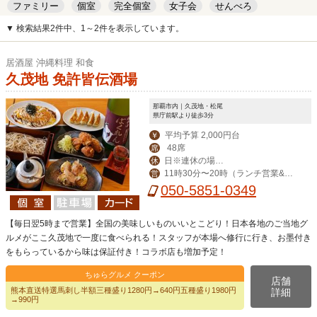
ファミリー
個室
完全個室
女子会
せんべろ
キッズルーム
安い
デート
▼ 検索結果2件中、1～2件を表示しています。
居酒屋 沖縄料理 和食
久茂地 免許皆伝酒場
那覇市内｜久茂地・松尾
県庁前駅より徒歩3分
平均予算 2,000円台
￥
48席
席
日※連休の場合
休
11時30分〜20時（ランチ営業&昼
営
は翌日
飲み対応）
050-5851-0349
【毎日翌5時まで営業】全国の美味しいものいいとこどり！日本各地のご当地グ
ルメがここ久茂地で一度に食べられる！スタッフが本場へ修行に行き、お墨付き
をもらっているから味は保証付き！コラボ店も増加予定！
ちゅらグルメ クーポン
店舗
熊本直送特選馬刺し半額三種盛り1280円→640円五種盛り1980円
詳細
→990円