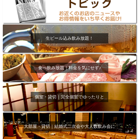
生ビール込み飲み放題！
食べ飲み放題｜料金を気にせず♪
個室・貸切｜完全個室でゆったりと
大部屋・貸切｜結婚式二次会や大人数飲み会に