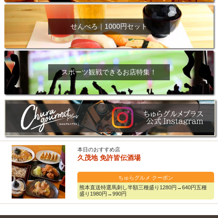
せんべろ｜1000円セット
スポーツ観戦できるお店特集！
本日のおすすめ店
久茂地 免許皆伝酒場
ちゅらグルメ クーポン
熊本直送特選馬刺し半額三種盛り1280円→640円五種
盛り1980円→990円