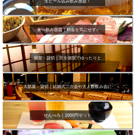
生ビール込み飲み放題！
食べ飲み放題｜料金を気にせず♪
個室・貸切｜完全個室でゆったりと
大部屋・貸切｜結婚式二次会や大人数飲み会に
せんべろ｜1000円セット