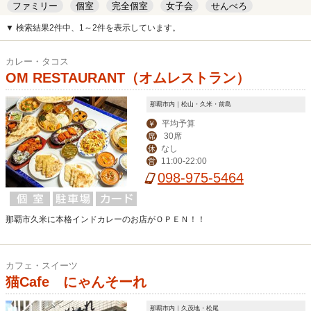
ファミリー
個室
完全個室
女子会
せんべろ
キッズルーム
安い
デート
▼ 検索結果2件中、1～2件を表示しています。
カレー・タコス
OM RESTAURANT（オムレストラン）
那覇市内｜松山・久米・前島
平均予算
￥
30席
席
なし
休
11:00-22:00
営
098-975-5464
那覇市久米に本格インドカレーのお店がＯＰＥＮ！！
カフェ・スイーツ
猫Cafe にゃんそーれ
那覇市内｜久茂地・松尾