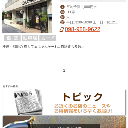
平均予算 1,000円台
￥
11席
席
火
休
平日13:30-18:00 土・日・祝12:30
営
-18:30
098-988-9622
沖縄・那覇の 猫カフェにゃんそーれ♫猫雑貨も多数♫
1
おすすめ特集