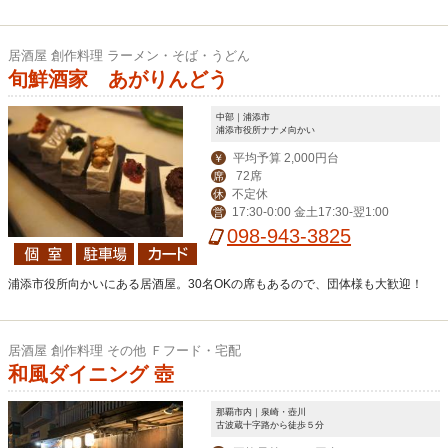
居酒屋 創作料理 ラーメン・そば・うどん
旬鮮酒家 あがりんどう
中部｜浦添市
浦添市役所ナナメ向かい
平均予算 2,000円台
￥
72席
席
不定休
休
17:30-0:00 金土17:30-翌1:00
営
098-943-3825
浦添市役所向かいにある居酒屋。30名OKの席もあるので、団体様も大歓迎！
居酒屋 創作料理 その他 Ｆフード・宅配
和風ダイニング 壺
那覇市内｜泉崎・壺川
古波蔵十字路から徒歩５分