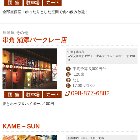
全部屋個室！ゆったりとした空間で食べ飲み放題！
居酒屋 その他
串角 浦添バークレー店
中部｜浦添市
広栄交差点すぐ近く、浦添バークレーズコートすぐ隣
り
平均予算 3,000円台
￥
120席
席
なし
休
17:00-翌1:00
営
098-877-6882
麦とホップ＆ハイボール100円！
KAME－SUN
那覇市内｜松山・久米・前島