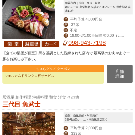
那覇市内｜松山・久米・前島
ゆいレール 美栄橋駅 徒歩7分 ゆいレール 県庁前駅 徒
歩11分
平均予算 4,000円台
￥
37席
席
不定
休
18:00-翌1:00※日曜 翌0:00（L.O
営
料理60分前・飲み物30分前）
098-943-7198
【全ての部屋が個室】黒を基調とした洗練された店内で 最高級のお肉やあぐー
豚をお楽しみ下さい。
ちゅらグルメ クーポン
店舗
ウェルカムドリンク１杯サービス
詳細
居酒屋 創作料理 沖縄料理 和食 洋食 その他
三代目 魚武士
南部｜南風原町・与那原町
329号線沿い、ニトリ南風原店近く
平均予算 2,000円台
￥
333席
席