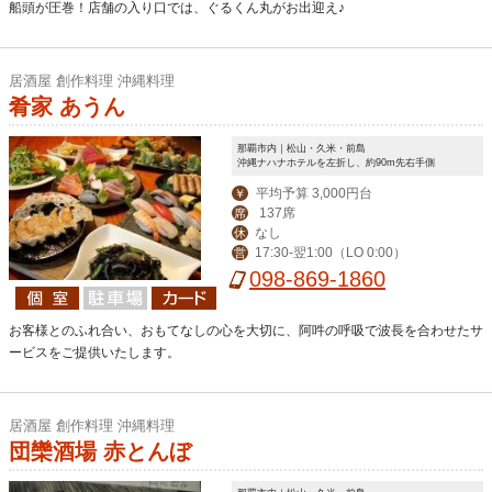
船頭が圧巻！店舗の入り口では、ぐるくん丸がお出迎え♪
居酒屋 創作料理 沖縄料理
肴家 あうん
那覇市内｜松山・久米・前島
沖縄ナハナホテルを左折し、約90m先右手側
平均予算 3,000円台
￥
137席
席
なし
休
17:30-翌1:00（LO 0:00）
営
098-869-1860
お客様とのふれ合い、おもてなしの心を大切に、阿吽の呼吸で波長を合わせたサ
ービスをご提供いたします。
居酒屋 創作料理 沖縄料理
団欒酒場 赤とんぼ