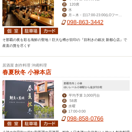
120席
席
水
休
月～木・日17:00-23:00(LOフード
営
22:00/ドリンク22:30)、金・土17:00-
098-863-3442
0:00(LOフード23:00/ドリンク23:30)
そ那覇の夜を彩る海鮮の聖地！巨大な樽が目印の『目利きの銀次 新都心店』で
産直の贅を尽くす
居酒屋 創作料理 沖縄料理
春夏秋冬 小禄本店
那覇市内｜小禄
ゆいレール小禄駅から徒歩5分程
平均予算 3,000円台
￥
58席
席
水曜
休
17:00-0:00
営
098-858-0766