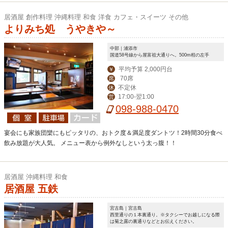
居酒屋 創作料理 沖縄料理 和食 洋食 カフェ・スイーツ その他
よりみち処 うやきや～
中部｜浦添市
国道58号線から屋富祖大通りへ。500m程の左手
平均予算 2,000円台
￥
70席
席
不定休
休
17:00-翌1:00
営
098-988-0470
宴会にも家族団欒にもピッタリの、おトク度＆満足度ダントツ！2時間30分食べ
飲み放題が大人気。 メニュー表から例外なしという太っ腹！！
居酒屋 沖縄料理 和食
居酒屋 五鉄
宮古島｜宮古島
西里通りの１本裏通り。※タクシーでお越しになる際
は菊之露の裏通りなどとお伝えください。