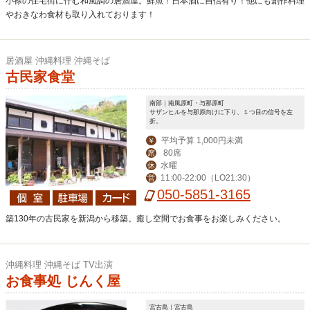
小禄の住宅街に佇む和風調の居酒屋。鮮魚！日本酒に自信有り！他にも創作料理
やおきなわ食材も取り入れております！
居酒屋 沖縄料理 沖縄そば
古民家食堂
南部｜南風原町・与那原町
サザンヒルを与那原向けに下り、１つ目の信号を左
折。
平均予算 1,000円未満
￥
80席
席
水曜
休
11:00-22:00（LO21:30）
営
050-5851-3165
築130年の古民家を新潟から移築。癒し空間でお食事をお楽しみください。
沖縄料理 沖縄そば TV出演
お食事処 じんく屋
宮古島｜宮古島