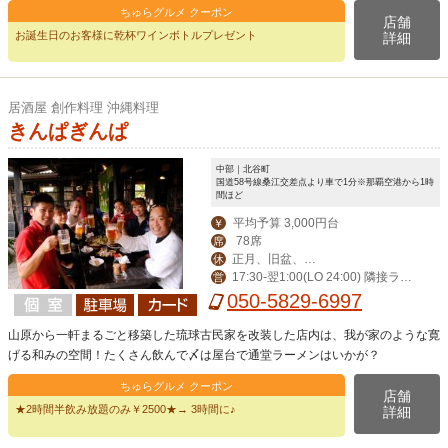
ちゅらグルメ クーポン
店舗
お誕生日のお客様に乾杯ワインボトルプレゼント
詳細
居酒屋 創作料理 沖縄料理
きんぱぎんぱ
中部｜北谷町
国道58号線桑江交差点より車で1分※那覇空港から1時
間ほど
平均予算 3,000円台
￥
78席
席
正月、旧盆、第
休
17:30-翌1:00(LO 24:00) 隣接ラー
営
ニ水曜日
メン屋(LO 24:00)
050-5829-6997
山原から一軒まるごと移築した琉球古民家を改装した店内は、我が家のような寛
げる和みの空間！たくさん飲んで〆は屋台で通堂ラーメンはいかが？
ちゅらグルメ クーポン
店舗
★2時間半飲み放題のみ￥2500★→ 3時間に♪
詳細