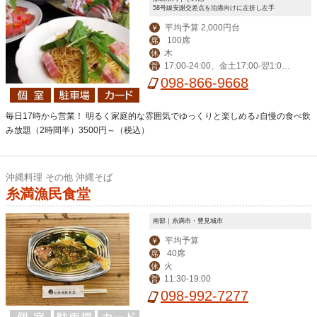
58号線安謝交差点を泊港向けに左折し左手
平均予算 2,000円台
￥
100席
席
木
休
17:00-24:00、金土17:00-翌1:0
営
0、日17:00-23:00
098-866-9668
毎日17時から営業！ 明るく家庭的な雰囲気でゆっくりと楽しめる♪自慢の食べ飲
み放題（2時間半）3500円～（税込）
沖縄料理 その他 沖縄そば
糸満漁民食堂
南部｜糸満市・豊見城市
平均予算
￥
40席
席
火
休
11:30-19:00
営
098-992-7277