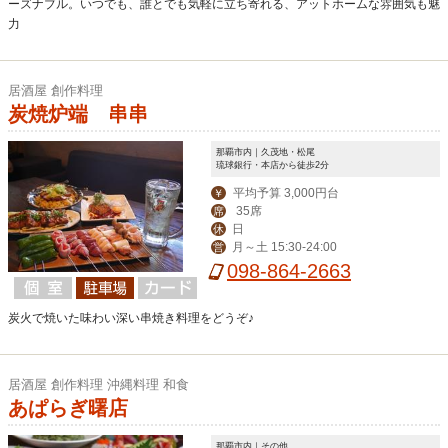
ーズナブル。いつでも、誰とでも気軽に立ち寄れる、アットホームな雰囲気も魅
力
居酒屋 創作料理
炭焼炉端 串串
那覇市内｜久茂地・松尾
琉球銀行・本店から徒歩2分
平均予算 3,000円台
￥
35席
席
日
休
月～土 15:30-24:00
営
098-864-2663
炭火で焼いた味わい深い串焼き料理をどうぞ♪
居酒屋 創作料理 沖縄料理 和食
あぱらぎ曙店
那覇市内｜その他