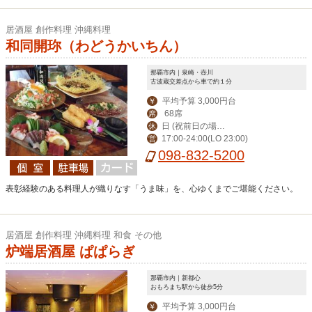
居酒屋 創作料理 沖縄料理
和同開珎（わどうかいちん）
那覇市内｜泉崎・壺川
古波蔵交差点から車で約１分
平均予算 3,000円台
￥
68席
席
日 (祝前日の場合
休
17:00-24:00(LO 23:00)
営
は営業、翌日休み)
098-832-5200
表彰経験のある料理人が織りなす「うま味」を、心ゆくまでご堪能ください。
居酒屋 創作料理 沖縄料理 和食 その他
炉端居酒屋 ぱぱらぎ
那覇市内｜新都心
おもろまち駅から徒歩5分
平均予算 3,000円台
￥