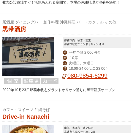
牧志公設市場すぐ！活気あふれる空間で、本場の沖縄料理と泡盛を堪能！
居酒屋 ダイニングバー 創作料理 沖縄料理 バー・カクテル その他
黒帯酒房
那覇市内｜牧志・安里
那覇市牧志グランドオリオン通り
平均予算 2,000円台
￥
10席
席
火曜日、木曜日
休
18:00-24:00(L.O.23:00 )
営
080-9854-6299
2020年10月23日那覇市牧志グランドオリオン通りに黒帯酒房オープン！
カフェ・スイーツ 沖縄そば
Drive-in Nanachi
南部｜糸満市・豊見城市
高速豊見城ICから車で2分