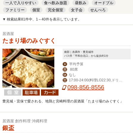
一人で入りやすい
食べ飲み放題
昼飲み
オードブル
ファミリー
個室
完全個室
女子会
せんべろ
キッズルーム
安い
デート
▼ 検索結果81件中、1～40件を表示しています。
居酒屋
たまり場のみぐすく
南部｜糸満市・豊見城市
バス停「平和台北口」から徒歩約1分
平均予算
￥
80席
席
なし
休
17:00-24:00(料理LO22:30,ドリン
営
クLO23:30）
098-856-8556
豊見城・宜保で愛される、地鶏と宮崎料理の居酒屋「たまり場のみぐすく」
居酒屋 創作料理 沖縄料理
銀盃