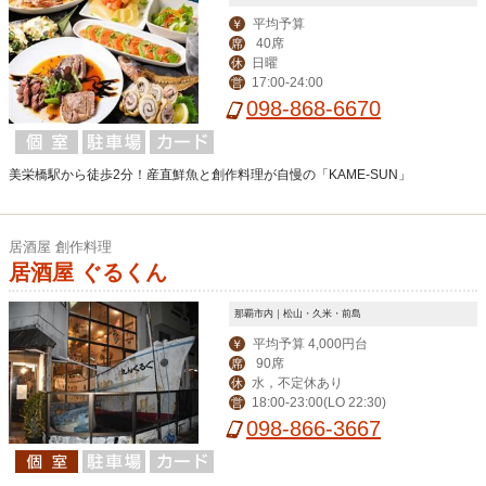
平均予算
￥
40席
席
日曜
休
17:00-24:00
営
098-868-6670
美栄橋駅から徒歩2分！産直鮮魚と創作料理が自慢の「KAME-SUN」
居酒屋 創作料理
居酒屋 ぐるくん
那覇市内｜松山・久米・前島
平均予算 4,000円台
￥
90席
席
水，不定休あり
休
18:00-23:00(LO 22:30)
営
098-866-3667