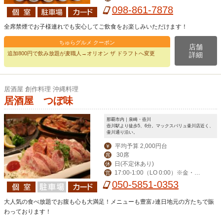
098-861-7878
5年1月1日はランチ
のみお休み)
全席禁煙でお子様連れでも安心してご飲食をお楽しみいただけます！
ちゅらグルメ クーポン
店舗
追加800円で飲み放題が麦職人→オリオン ザ ドラフトへ変更
詳細
居酒屋 創作料理 沖縄料理
居酒屋 つぼ味
那覇市内｜泉崎・壺川
壺川駅より徒歩5、6分。マックスバリュ壷川店近く、
壷川通り沿い。
平均予算 2,000円台
￥
30席
席
日(不定休あり)
休
17:00-1:00（LO 0:00）※金・土・
営
祝前日-2:00（LO 1:00）
050-5851-0353
大人気の食べ放題でお腹も心も大満足！メニューも豊富♪連日地元の方たちで賑
わっております！