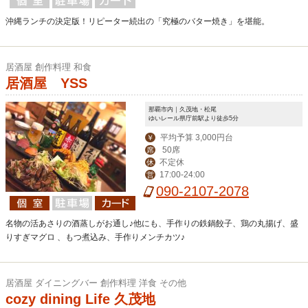
沖縄ランチの決定版！リピーター続出の「究極のバター焼き」を堪能。
居酒屋 創作料理 和食
居酒屋 YSS
那覇市内｜久茂地・松尾
ゆいレール県庁前駅より徒歩5分
平均予算 3,000円台
￥
50席
席
不定休
休
17:00-24:00
営
090-2107-2078
名物の活あさりの酒蒸しがお通し♪他にも、手作りの鉄鍋餃子、鶏の丸揚げ、盛
りすぎマグロ 、もつ煮込み、手作りメンチカツ♪
居酒屋 ダイニングバー 創作料理 洋食 その他
cozy dining Life 久茂地