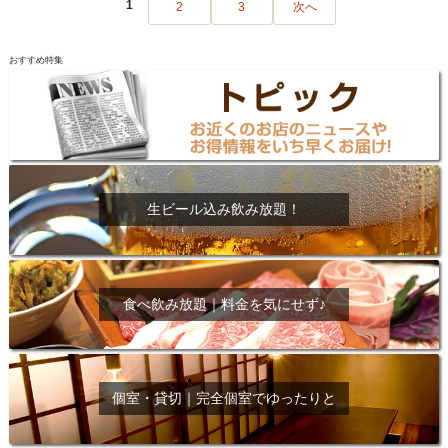
1
2
3
次へ
おすすめ特集
生ビール込み飲み放題！
食べ飲み放題｜料金を気にせず♪
個室・貸切｜完全個室でゆったりと