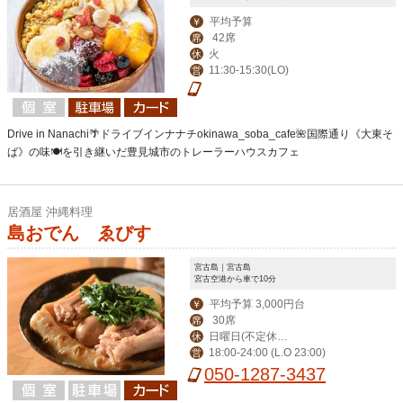
平均予算
￥
42席
席
火
休
11:30-15:30(LO)
営
Drive in Nanachi🌴ドライブインナナチokinawa_soba_cafe🌺国際通り《大東そ
ば》の味🍽を引き継いだ豊見城市のトレーラーハウスカフェ
居酒屋 沖縄料理
島おでん ゑびす
宮古島｜宮古島
宮古空港から車で10分
平均予算 3,000円台
￥
30席
席
日曜日(不定休あ
休
18:00-24:00 (L.O 23:00)
営
り)
050-1287-3437