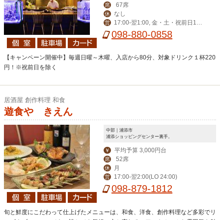
67席
席
なし
休
17:00-翌1:00, 金・土・祝前日17:
営
00-翌2:00
098-880-0858
【キャンペーン開催中】毎週日曜～木曜、入店から80分、対象ドリンク１杯220
円！※祝前日を除く
居酒屋 創作料理 和食
遊食や きえん
中部｜浦添市
浦添ショッピングセンター裏手。
平均予算 3,000円台
￥
52席
席
月
休
17:00-翌2:00(LO 24:00)
営
098-879-1812
旬と鮮度にこだわって仕上げたメニューは、和食、洋食、創作料理など多彩でリ