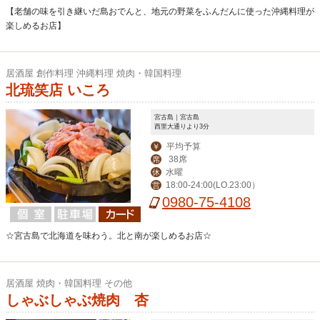
【老舗の味を引き継いだ島おでんと、地元の野菜をふんだんに使った沖縄料理が
楽しめるお店】
居酒屋 創作料理 沖縄料理 焼肉・韓国料理
北琉笑店 いころ
宮古島｜宮古島
西里大通りより3分
平均予算
￥
38席
席
水曜
休
18:00-24:00(LO.23:00）
営
0980-75-4108
☆宮古島で北海道を味わう。北と南が楽しめるお店☆
居酒屋 焼肉・韓国料理 その他
しゃぶしゃぶ焼肉 杏