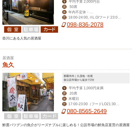
平均予算 2,000円台
￥
50席
席
年内不定休・お
休
18:00-24:00, ※L.O/フード:23:0
営
盆・大晦日・正月三
0・ドリンク:23:30
098-836-2078
が日
壺川にある人気の居酒屋
居酒屋
魚久
那覇市内｜久茂地・松尾
仮公設市場から徒歩で2分
平均予算 1,000円未満
￥
20席
席
木曜日
休
17:00-23:00（フードLO21:30・
営
ドリンク22：30）金・土17:00-24:00
080-8565-2649
（フードLO22:30・ドリンク23：3
0）
鮮度バツグンの魚介がリーズナブルに楽しめる！公設市場の鮮魚店直営の居酒屋