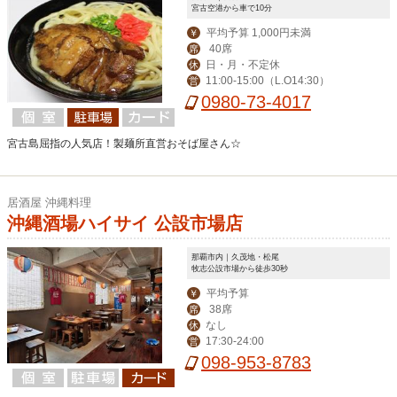
宮古空港から車で10分
平均予算 1,000円未満
￥
40席
席
日・月・不定休
休
11:00-15:00（L.O14:30）
営
0980-73-4017
宮古島屈指の人気店！製麺所直営おそば屋さん☆
居酒屋 沖縄料理
沖縄酒場ハイサイ 公設市場店
那覇市内｜久茂地・松尾
牧志公設市場から徒歩30秒
平均予算
￥
38席
席
なし
休
17:30-24:00
営
098-953-8783