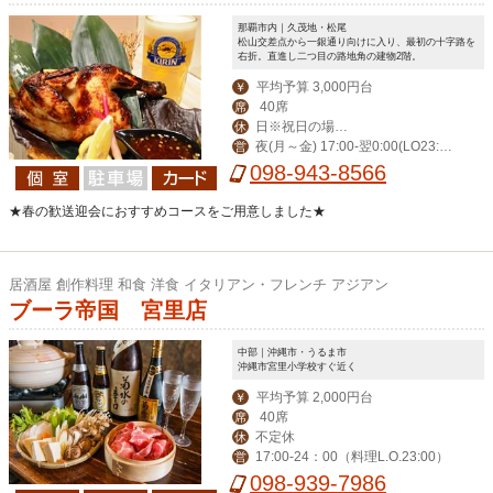
那覇市内｜久茂地・松尾
松山交差点から一銀通り向けに入り、最初の十字路を
右折。直進し二つ目の路地角の建物2階。
平均予算 3,000円台
￥
40席
席
日※祝日の場合
休
夜(月～金) 17:00-翌0:00(LO23:3
営
営業。月曜振替休。
0) (土)-翌1:00(LO翌0:30) 昼(月～金) 1
098-943-8566
1:30-14:00(LO13:30)
★春の歓送迎会におすすめコースをご用意しました★
居酒屋 創作料理 和食 洋食 イタリアン・フレンチ アジアン
ブーラ帝国 宮里店
中部｜沖縄市・うるま市
沖縄市宮里小学校すぐ近く
平均予算 2,000円台
￥
40席
席
不定休
休
17:00-24：00（料理L.O.23:00）
営
098-939-7986