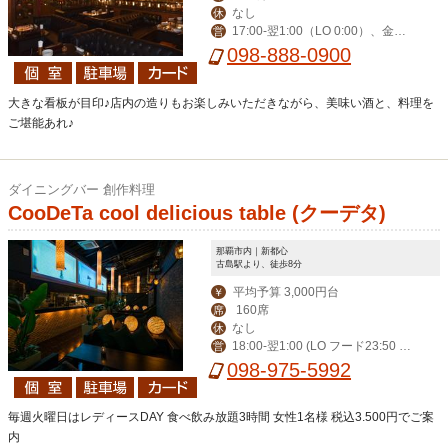
なし
休
17:00-翌1:00（LO 0:00）、金土
営
祝前17:00-翌2:00（LO 翌1:00）
098-888-0900
大きな看板が目印♪店内の造りもお楽しみいただきながら、美味い酒と、料理を
ご堪能あれ♪
ダイニングバー 創作料理
CooDeTa cool delicious table (クーデタ)
那覇市内｜新都心
古島駅より、徒歩8分
平均予算 3,000円台
￥
160席
席
なし
休
18:00-翌1:00 (LO フード23:50 ド
営
リンク0:20) 金土祝前18:00-翌2:00 (L
098-975-5992
Oフード0:50 ドリンク1:20)
毎週火曜日はレディースDAY 食べ飲み放題3時間 女性1名様 税込3.500円でご案
内