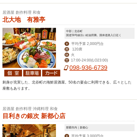
居酒屋 創作料理 和食
北大地 有雅亭
中部｜北谷町
国道58号線沿い給油所隣。国体道路入口近く
平均予算 2,000円台
￥
120席
席
火
休
17:00-24:00(LO23:00)
営
098-936-6739
刺身が充実した、北谷町の海鮮居酒屋。50名の宴会に利用できる、広々とした
座敷もあります。
居酒屋 創作料理 沖縄料理 和食
目利きの銀次 新都心店
那覇市内｜新都心
平均予算 3,000円台
￥