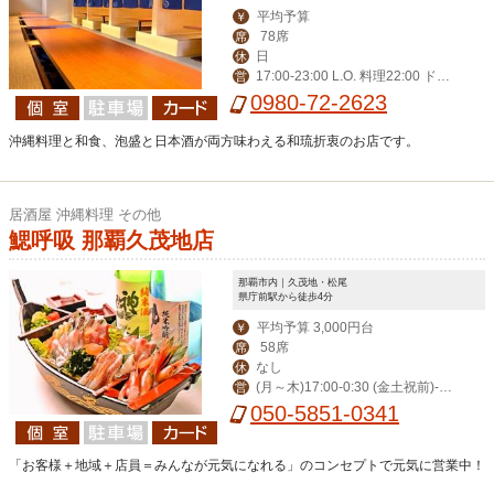
平均予算
￥
78席
席
日
休
17:00-23:00 L.O. 料理22:00 ドリ
営
ンク22:30
0980-72-2623
沖縄料理と和食、泡盛と日本酒が両方味わえる和琉折衷のお店です。
居酒屋 沖縄料理 その他
鰓呼吸 那覇久茂地店
那覇市内｜久茂地・松尾
県庁前駅から徒歩4分
平均予算 3,000円台
￥
58席
席
なし
休
(月～木)17:00-0:30 (金土祝前)‐翌
営
1:00(日)‐0:00
050-5851-0341
「お客様＋地域＋店員＝みんなが元気になれる」のコンセプトで元気に営業中！