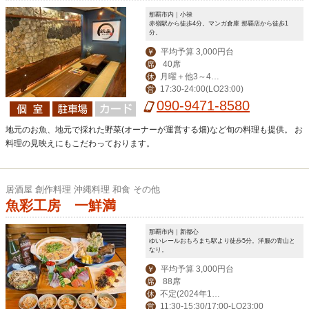
那覇市内｜小禄
赤嶺駅から徒歩4分。マンガ倉庫 那覇店から徒歩1
分。
平均予算 3,000円台
￥
40席
席
月曜＋他3～4日
休
17:30-24:00(LO23:00)
営
変動でお休み
090-9471-8580
地元のお魚、地元で採れた野菜(オーナーが運営する畑)など旬の料理も提供。 お
料理の見映えにもこだわっております。
居酒屋 創作料理 沖縄料理 和食 その他
魚彩工房 一鮮満
那覇市内｜新都心
ゆいレールおもろまち駅より徒歩5分。洋服の青山と
なり。
平均予算 3,000円台
￥
88席
席
不定(2024年12
休
11:30-15:30/17:00-LO23:00
営
月31日はお休み,202