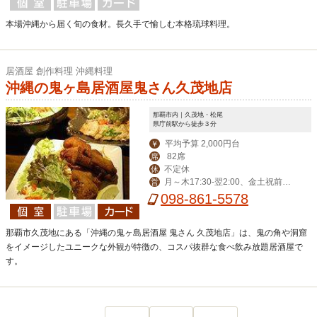
本場沖縄から届く旬の食材。長久手で愉しむ本格琉球料理。
居酒屋 創作料理 沖縄料理
沖縄の鬼ヶ島居酒屋鬼さん久茂地店
那覇市内｜久茂地・松尾
県庁前駅から徒歩３分
平均予算 2,000円台
￥
82席
席
不定休
休
月～木17:30-翌2:00、金土祝前17:
営
00-翌3:00（LO翌2:30）
098-861-5578
那覇市久茂地にある「沖縄の鬼ヶ島居酒屋 鬼さん 久茂地店」は、鬼の角や洞窟
をイメージしたユニークな外観が特徴の、コスパ抜群な食べ飲み放題居酒屋で
す。