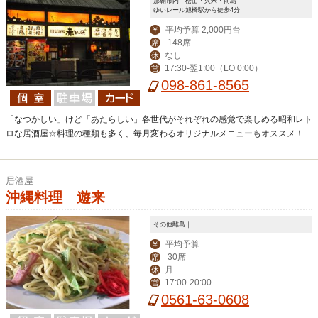
那覇市内｜松山・久米・前島
ゆいレール旭橋駅から徒歩4分
平均予算 2,000円台
￥
148席
席
なし
休
17:30-翌1:00（LO 0:00）
営
098-861-8565
「なつかしい」けど「あたらしい」各世代がそれぞれの感覚で楽しめる昭和レト
ロな居酒屋☆料理の種類も多く、毎月変わるオリジナルメニューもオススメ！
居酒屋
沖縄料理 遊来
その他離島｜
平均予算
￥
30席
席
月
休
17:00-20:00
営
0561-63-0608