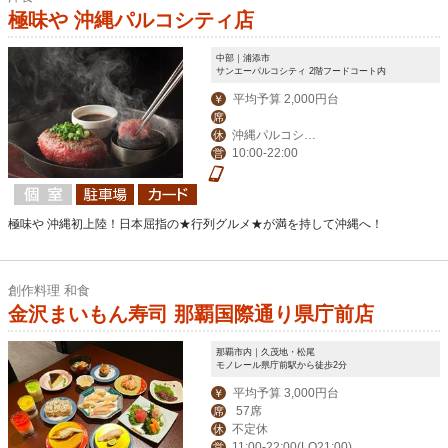
極味や 沖縄パルコシティ店
中部｜浦添市
サンエーパルコシティ 2階フードコート内
平均予算 2,000円台
￥
席
沖縄パルコシテ
休
10:00-22:00
営
ィの店休日に準ずる
極味や 沖縄初上陸！日本屈指の★行列グルメ★が満を持して沖縄へ！
創作料理 和食
金沢まいもん寿司 那覇国際通り県庁前店
那覇市内｜久茂地・松尾
モノレール県庁前駅から徒歩2分
平均予算 3,000円台
￥
57席
席
不定休
休
11:00-22:00(LO21:00)
営