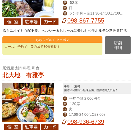
52席
席
日
休
ランチ月～金11:30-14:00,17:00-2
営
4:00（LO 23:00）,祝日17:00-24:00
098-867-7755
（LO 23:00)
脂もニオイも心配不要、ヘルシー＆おしゃれに楽しむ和牛ホルモン料理専門店
ちゅらグルメ クーポン
店舗
コースご予約で、飲み放題30分延長！
詳細
居酒屋 創作料理 和食
北大地 有雅亭
中部｜北谷町
国道58号線沿い給油所隣。国体道路入口近く
平均予算 2,000円台
￥
120席
席
火
休
17:00-24:00(LO23:00)
営
098-936-6739