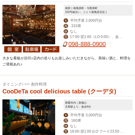
南部｜南風原町・与那原町
329号線沿い、ニトリ南風原店近く
平均予算 2,000円台
￥
333席
席
なし
休
17:00-翌1:00（LO 0:00）、金土
営
祝前17:00-翌2:00（LO 翌1:00）
098-888-0900
大きな看板が目印♪店内の造りもお楽しみいただきながら、美味い酒と、料理を
ご堪能あれ♪
ダイニングバー 創作料理
CooDeTa cool delicious table (クーデタ)
那覇市内｜新都心
古島駅より、徒歩8分
平均予算 3,000円台
￥
160席
席
なし
休
18:00-翌1:00 (LO フード23:50 ド
営