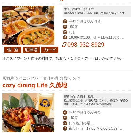
中部｜沖縄市・うるま市
国道329号線沿い、高原（南）交差点を過ぎて左手
平均予算 2,000円台
￥
60席
席
なし
休
18:00‐翌1:00、金～日/祝日18:00-
営
翌2:00
098-932-8929
オススメワインと自慢の料理で、飲み会・女子会・デートはいかがですか♪
居酒屋 ダイニングバー 創作料理 洋食 その他
cozy dining Life 久茂地
那覇市内｜久茂地・松尾
松山交差点から一銀通り向けに入り、最初の十字路を
右折。直進し二つ目の路地角の建物2階。
平均予算 3,000円台
￥
40席
席
日※祝日の場合
休
夜(月～金) 17:00-翌0:00(LO23:3
営
営業。月曜振替休。