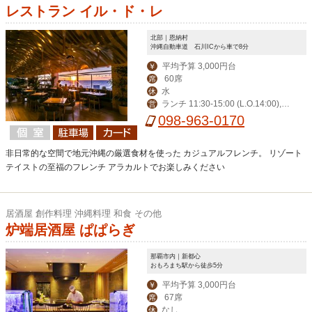
レストラン イル・ド・レ
北部｜恩納村
沖縄自動車道 石川ICから車で8分
平均予算 3,000円台
￥
60席
席
水
休
ランチ 11:30-15:00 (L.O.14:00),デ
営
ィナー 17:30-23:00 (L.O.21:00)
098-963-0170
非日常的な空間で地元沖縄の厳選食材を使った カジュアルフレンチ。 リゾート
テイストの至福のフレンチ アラカルトでお楽しみください
居酒屋 創作料理 沖縄料理 和食 その他
炉端居酒屋 ぱぱらぎ
那覇市内｜新都心
おもろまち駅から徒歩5分
平均予算 3,000円台
￥
67席
席
なし
休