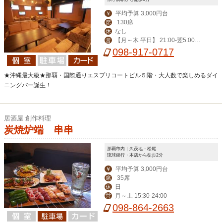
平均予算 3,000円台
￥
130席
席
なし
休
【月～木 平日】 21:00-翌5:00
営
【その他】19:00-翌6:00
098-917-0717
★沖縄最大級★那覇・国際通りエスプリコートビル５階・大人数で楽しめるダイ
ニングバー誕生！
居酒屋 創作料理
炭焼炉端 串串
那覇市内｜久茂地・松尾
琉球銀行・本店から徒歩2分
平均予算 3,000円台
￥
35席
席
日
休
月～土 15:30-24:00
営
098-864-2663