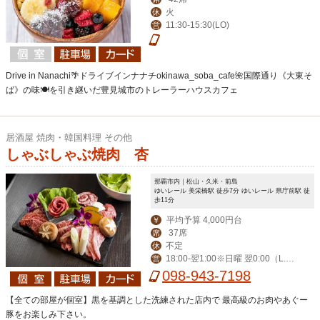
火
休
11:30-15:30(LO)
営
Drive in Nanachi🌴ドライブインナナチokinawa_soba_cafe🌺国際通り《大東そ
ば》の味🍽を引き継いだ豊見城市のトレーラーハウスカフェ
居酒屋 焼肉・韓国料理 その他
しゃぶしゃぶ焼肉 杏
那覇市内｜松山・久米・前島
ゆいレール 美栄橋駅 徒歩7分 ゆいレール 県庁前駅 徒
歩11分
平均予算 4,000円台
￥
37席
席
不定
休
18:00-翌1:00※日曜 翌0:00（L.O
営
料理60分前・飲み物30分前）
098-943-7198
【全ての部屋が個室】黒を基調とした洗練された店内で 最高級のお肉やあぐー
豚をお楽しみ下さい。