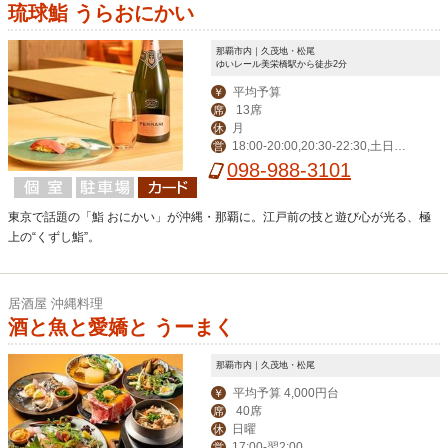
琉球鮨 うらおにかい
那覇市内｜久茂地・松尾
ゆいレール美栄橋駅から徒歩2分
平均予算
￥
13席
席
月
休
18:00-20:00,20:30-22:30,土日祝 1
営
2:00-14:00,18:00-22:30
098-988-3101
東京で話題の「鮨 おにかい」が沖縄・那覇に。江戸前の技と遊び心が光る、極
上の“くずし鮨”。
居酒屋 沖縄料理
酒と魚と愛嬌と うーまく
那覇市内｜久茂地・松尾
平均予算 4,000円台
￥
40席
席
日曜
休
17:00-翌2:00
営