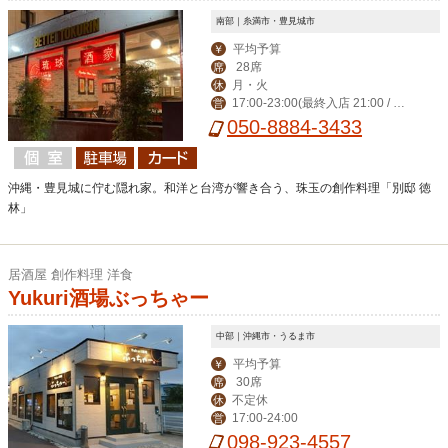
南部｜糸満市・豊見城市
平均予算
￥
28席
席
月・火
休
17:00-23:00(最終入店 21:00 / フ
営
ードLO22:00)
050-8884-3433
沖縄・豊見城に佇む隠れ家。和洋と台湾が響き合う、珠玉の創作料理「別邸 徳
林」
居酒屋 創作料理 洋食
Yukuri酒場ぶっちゃー
中部｜沖縄市・うるま市
平均予算
￥
30席
席
不定休
休
17:00-24:00
営
098-923-4557