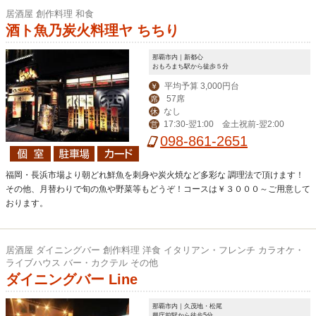
居酒屋 創作料理 和食
酒ト魚乃炭火料理ヤ ちちり
那覇市内｜新都心
おもろまち駅から徒歩５分
平均予算 3,000円台
￥
57席
席
なし
休
17:30‐翌1:00 金土祝前-翌2:00
営
098-861-2651
福岡・長浜市場より朝どれ鮮魚を刺身や炭火焼など多彩な 調理法で頂けます！
その他、月替わりで旬の魚や野菜等もどうぞ！コースは￥３０００～ご用意して
おります。
居酒屋 ダイニングバー 創作料理 洋食 イタリアン・フレンチ カラオケ・
ライブハウス バー・カクテル その他
ダイニングバー Line
那覇市内｜久茂地・松尾
県庁前駅から徒歩5分