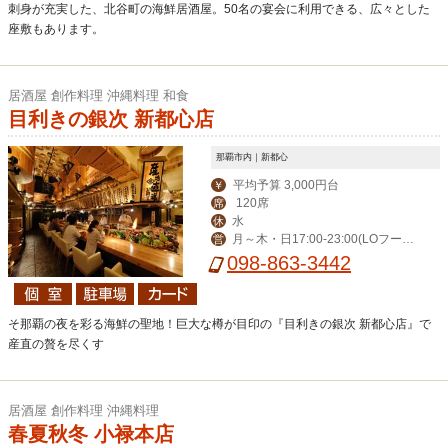
刺身が充実した、北谷町の海鮮居酒屋。50名の宴会に利用できる、広々とした
座敷もあります。
居酒屋 創作料理 沖縄料理 和食
目利きの銀次 新都心店
那覇市内｜新都心
平均予算 3,000円台
￥
120席
席
水
休
月～木・日17:00-23:00(LOフード
営
22:00/ドリンク22:30)、金・土17:00-
098-863-3442
0:00(LOフード23:00/ドリンク23:30)
そ那覇の夜を彩る海鮮の聖地！巨大な樽が目印の『目利きの銀次 新都心店』で
産直の贅を尽くす
居酒屋 創作料理 沖縄料理
春夏秋冬 小禄本店