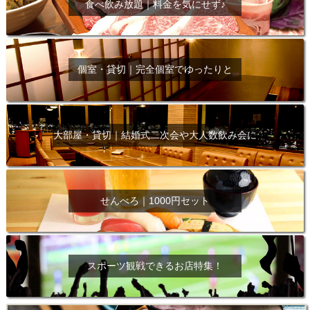
食べ飲み放題｜料金を気にせず♪
個室・貸切｜完全個室でゆったりと
大部屋・貸切｜結婚式二次会や大人数飲み会に
せんべろ｜1000円セット
スポーツ観戦できるお店特集！