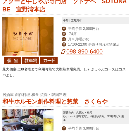
アグーと牛しゃぶ専門店 ソトナベ SOTONA
BE 宜野湾本店
中部｜宜野湾市
平均予算 2,000円台
￥
74席
席
月※月曜が祝日
休
17:00-22:00 ※売り切れ次第閉店
営
の場合は火曜が定休
098-890-6400
最大個室は30名様まで利用可能で大型駐車場完備。しゃぶしゃぶコースはコス
パよし。
居酒屋 創作料理 和食 焼肉・韓国料理
和牛ホルモン創作料理と惣菜 さくらや
那覇市内｜久茂地・松尾
ゆいレール県庁前駅より徒歩約2分。JEI那覇ビル裏
手。
平均予算 3,000円台
￥