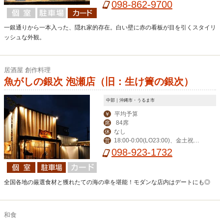
098-862-9700
一銀通りから一本入った、隠れ家的存在。白い壁に赤の看板が目を引くスタイリ
ッシュな外観。
居酒屋 創作料理
魚がしの銀次 泡瀬店（旧：生け簀の銀次）
中部｜沖縄市・うるま市
平均予算
￥
84席
席
なし
休
18:00-0:00(LO23:00)、金土祝前1
営
8:00-1:00(0:00)
098-923-1732
全国各地の厳選食材と獲れたての海の幸を堪能！モダンな店内はデートにも◎
和食