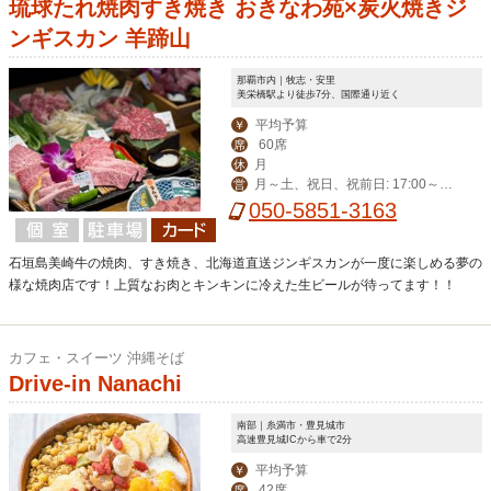
琉球たれ焼肉すき焼き おきなわ苑×炭火焼きジ
ンギスカン 羊蹄山
那覇市内｜牧志・安里
美栄橋駅より徒歩7分、国際通り近く
平均予算
￥
60席
席
月
休
月～土、祝日、祝前日: 17:00～翌
営
0:00 （料理L.O. 23:00 ドリンクL.O.2
050-5851-3163
3:30）
石垣島美崎牛の焼肉、すき焼き、北海道直送ジンギスカンが一度に楽しめる夢の
様な焼肉店です！上質なお肉とキンキンに冷えた生ビールが待ってます！！
カフェ・スイーツ 沖縄そば
Drive-in Nanachi
南部｜糸満市・豊見城市
高速豊見城ICから車で2分
平均予算
￥
42席
席