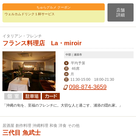
ちゅらグルメ クーポン
店舗
ウェルカムドリンク１杯サービス
詳細
イタリアン・フレンチ
フランス料理店 La・miroir
中部｜浦添市
平均予算
￥
46席
席
月
休
11:30-15:00 18:00-21:30
営
098-874-3659
「沖縄の旬を、至福のフレンチに。大切な人と過ごす、浦添の隠れ家。」
居酒屋 創作料理 沖縄料理 和食 洋食 その他
三代目 魚武士