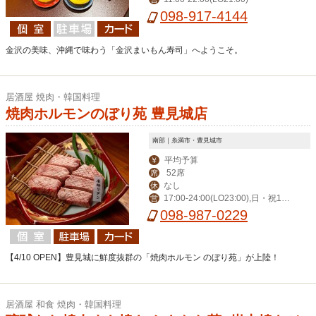
098-917-4144
金沢の美味、沖縄で味わう「金沢まいもん寿司」へようこそ。
居酒屋 焼肉・韓国料理
焼肉ホルモンのぼり苑 豊見城店
南部｜糸満市・豊見城市
平均予算
￥
52席
席
なし
休
17:00-24:00(LO23:00),日・祝16:0
営
0-23:00(LO22:00)
098-987-0229
【4/10 OPEN】豊見城に鮮度抜群の「焼肉ホルモン のぼり苑」が上陸！
居酒屋 和食 焼肉・韓国料理