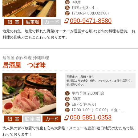
40席
席
月曜＋他3～4日
休
17:30-24:00(LO23:00)
営
変動でお休み
090-9471-8580
地元のお魚、地元で採れた野菜(オーナーが運営する畑)など旬の料理も提供。 お
料理の見映えにもこだわっております。
居酒屋 創作料理 沖縄料理
居酒屋 つぼ味
那覇市内｜泉崎・壺川
壺川駅より徒歩5、6分。マックスバリュ壷川店近く、
壷川通り沿い。
平均予算 2,000円台
￥
30席
席
日(不定休あり)
休
17:00-1:00（LO 0:00）※金・土・
営
祝前日-2:00（LO 1:00）
050-5851-0353
大人気の食べ放題でお腹も心も大満足！メニューも豊富♪連日地元の方たちで賑
わっております！