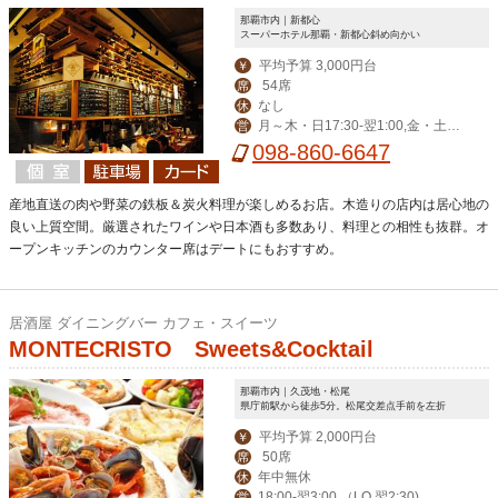
那覇市内｜新都心
スーパーホテル那覇・新都心斜め向かい
平均予算 3,000円台
￥
54席
席
なし
休
月～木・日17:30-翌1:00,金・土・
営
祝前17:30-翌2:00
098-860-6647
産地直送の肉や野菜の鉄板＆炭火料理が楽しめるお店。木造りの店内は居心地の
良い上質空間。厳選されたワインや日本酒も多数あり、料理との相性も抜群。オ
ープンキッチンのカウンター席はデートにもおすすめ。
居酒屋 ダイニングバー カフェ・スイーツ
MONTECRISTO Sweets&Cocktail
那覇市内｜久茂地・松尾
県庁前駅から徒歩5分。松尾交差点手前を左折
平均予算 2,000円台
￥
50席
席
年中無休
休
18:00-翌3:00 （LO 翌2:30)
営