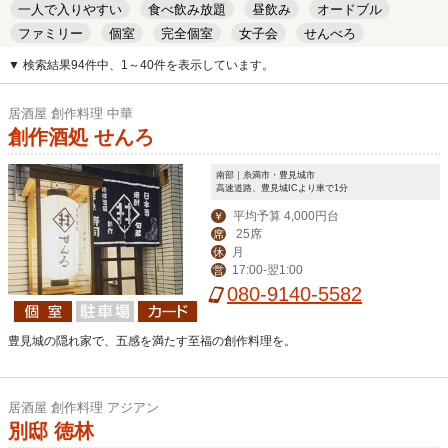
一人で入りやすい
食べ飲み放題
昼飲み
オードブル
ファミリー
個室
完全個室
女子会
せんべろ
キッズルーム
安い
デート
▼ 検索結果94件中、1～40件を表示しています。
居酒屋 創作料理 中華
創作酒処 せんろ
南部｜糸満市・豊見城市
高速道路、豊見城ICより車で1分
平均予算 4,000円台
￥
25席
席
月
休
17:00-翌1:00
営
080-9140-5582
豊見城の隠れ家で、五感を満たす至福の創作料理を。
居酒屋 創作料理 アジアン
別邸 徳林