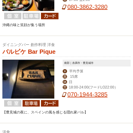
080-3862-3280
沖縄の味と笑顔が集う場所
ダイニングバー 創作料理 洋食
バルピケ Bar Pique
南部｜糸満市・豊見城市
平均予算
￥
15席
席
日
休
18:00-24:00(フードLO22:00）
営
070-1944-3285
【豊見城の夜に、スペインの風を感じる隠れ家バル】
洋食