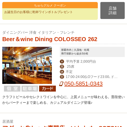
ちゅらグルメ クーポン
店舗
お誕生日のお客様に乾杯ワインボトルプレゼント
詳細
ダイニングバー 洋食 イタリアン・フレンチ
Beer＆wine Dining COLOSSEO 262
那覇市内｜久茂地・松尾
県庁前駅から徒歩3分程
平均予算 2,000円台
￥
25席
席
不定
休
17:00-24:00(LOフード23:00､ドリ
営
ンク23:30)
050-5851-0343
クラフトビールやセレクトワインを中心に、上質メニューが味わえる。普段使い
からパーティーまで楽しめる、カジュアルダイニング登場♪
居酒屋