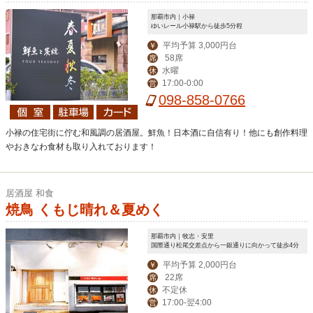
那覇市内｜小禄
ゆいレール小禄駅から徒歩5分程
平均予算 3,000円台
￥
58席
席
水曜
休
17:00-0:00
営
098-858-0766
小禄の住宅街に佇む和風調の居酒屋。鮮魚！日本酒に自信有り！他にも創作料理
やおきなわ食材も取り入れております！
居酒屋 和食
焼鳥 くもじ晴れ＆夏めく
那覇市内｜牧志・安里
国際通り松尾交差点から一銀通りに向かって徒歩4分
平均予算 2,000円台
￥
22席
席
不定休
休
17:00-翌4:00
営