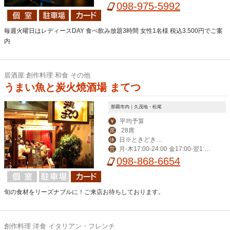
リンク0:20) 金土祝前18:00-翌2:00 (L
098-975-5992
Oフード0:50 ドリンク1:20)
毎週火曜日はレディースDAY 食べ飲み放題3時間 女性1名様 税込3.500円でご案
内
居酒屋 創作料理 和食 その他
うまい魚と炭火焼酒場 まてつ
那覇市内｜久茂地・松尾
平均予算
￥
28席
席
日※ときどき月
休
月-木17:00-24:00 金17:00-翌1:00
営
曜日
土15:00-翌1:00
098-868-6654
旬の食材をリーズナブルに！ご来店お待ちしております。
創作料理 洋食 イタリアン・フレンチ