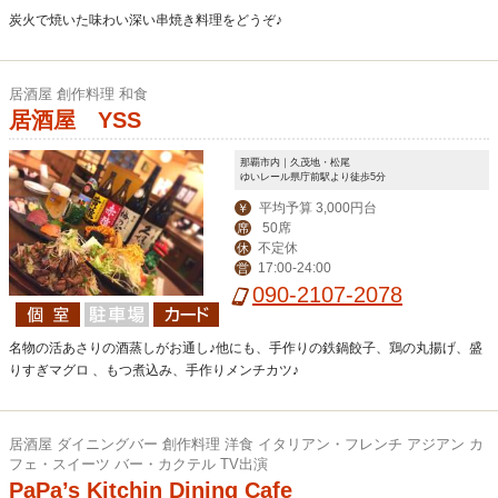
炭火で焼いた味わい深い串焼き料理をどうぞ♪
居酒屋 創作料理 和食
居酒屋 YSS
那覇市内｜久茂地・松尾
ゆいレール県庁前駅より徒歩5分
平均予算 3,000円台
￥
50席
席
不定休
休
17:00-24:00
営
090-2107-2078
名物の活あさりの酒蒸しがお通し♪他にも、手作りの鉄鍋餃子、鶏の丸揚げ、盛
りすぎマグロ 、もつ煮込み、手作りメンチカツ♪
居酒屋 ダイニングバー 創作料理 洋食 イタリアン・フレンチ アジアン カ
フェ・スイーツ バー・カクテル TV出演
PaPa’s Kitchin Dining Cafe