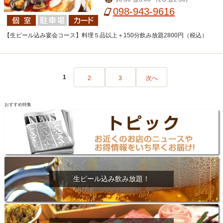
098-943-9616
【生ビール込み宴会コース】料理５品以上＋150分飲み放題2800円（税込）
1
2
3
次へ
おすすめ特集
生ビール込み飲み放題！