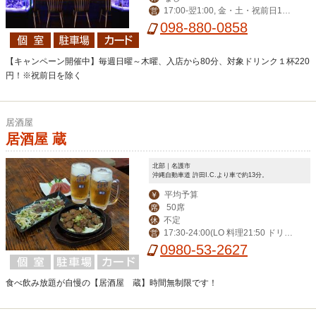
17:00-翌1:00, 金・土・祝前日17:
営
00-翌2:00
098-880-0858
【キャンペーン開催中】毎週日曜～木曜、入店から80分、対象ドリンク１杯220
円！※祝前日を除く
居酒屋
居酒屋 蔵
北部｜名護市
沖縄自動車道 許田I.C.より車で約13分。
平均予算
￥
50席
席
不定
休
17:30-24:00(LO 料理21:50 ドリン
営
ク23:45)
0980-53-2627
食べ飲み放題が自慢の【居酒屋 蔵】時間無制限です！