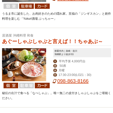
うるま市に誕生した、お肉好きのための隠れ家。至福の「ジンギスカン」と創作
料理を楽しむ「Yukuri酒場 ぶっちゃー」
居酒屋 沖縄料理 和食
あぐーしゃぶしゃぶと言えば！！ちゃあぶ～
那覇市内｜泉崎・壺川
旭橋駅より徒歩3分
平均予算 4,000円台
￥
50席
席
月曜
休
17:30-23:00(LO21：30)
営
098-863-8166
秘伝の出汁で食べる「なべしゃぶ」。唯一無二の皮付きしゃぶしゃぶをご堪能く
ださい。