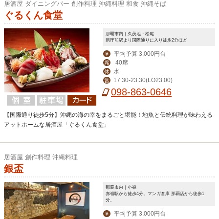
居酒屋 ダイニングバー 創作料理 沖縄料理 和食 沖縄そば
ぐるくん食堂
那覇市内｜久茂地・松尾
県庁前駅より国際通りに入り徒歩2分ほど
平均予算 3,000円台
￥
40席
席
水
休
17:30-23:30(LO23:00)
営
098-863-0646
【国際通り徒歩5分】沖縄の海の幸をまるごと堪能！地魚と伝統料理が味わえる
アットホームな居酒屋「ぐるくん食堂」
居酒屋 創作料理 沖縄料理
銀盃
那覇市内｜小禄
赤嶺駅から徒歩4分。マンガ倉庫 那覇店から徒歩1
分。
平均予算 3,000円台
￥