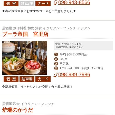
0) (土)-翌1:00(LO翌0:30) 昼(月～金) 1
098-943-8566
1:30-14:00(LO13:30)
★春の歓送迎会におすすめコースをご用意しました★
居酒屋 創作料理 和食 洋食 イタリアン・フレンチ アジアン
ブーラ帝国 宮里店
中部｜沖縄市・うるま市
沖縄市宮里小学校すぐ近く
平均予算 2,000円台
￥
40席
席
不定休
休
17:00-24：00（料理L.O.23:00）
営
098-939-7986
全部屋個室！ゆったりとした空間で食べ飲み放題！
居酒屋 和食 イタリアン・フレンチ
炉端のかうだ