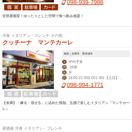
098-939-7986
全部屋個室！ゆったりとした空間で食べ飲み放題！
洋食 イタリアン・フレンチ その他
クッチーナ マンテカーレ
南部｜糸満市・豊見城市
平均予算
￥
26席
席
月
休
18:00-22:30(LO21:30) 【土日】 1
営
2:00-15:00(LO14:00) 18:00-22:30(LO
098-994-1771
21:30)
【糸満】「練る・混ぜる」に込めた情熱。五感で楽しむイタリアン『マンテカー
レ』
居酒屋 洋食 イタリアン・フレンチ