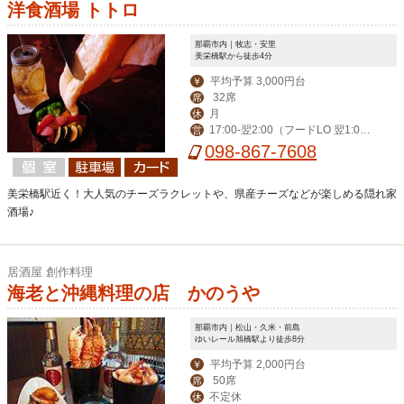
洋食酒場 トトロ
那覇市内｜牧志・安里
美栄橋駅から徒歩4分
平均予算 3,000円台
￥
32席
席
月
休
17:00-翌2:00（フードLO 翌1:0
営
0）
098-867-7608
美栄橋駅近く！大人気のチーズラクレットや、県産チーズなどが楽しめる隠れ家
酒場♪
居酒屋 創作料理
海老と沖縄料理の店 かのうや
那覇市内｜松山・久米・前島
ゆいレール旭橋駅より徒歩8分
平均予算 2,000円台
￥
50席
席
不定休
休