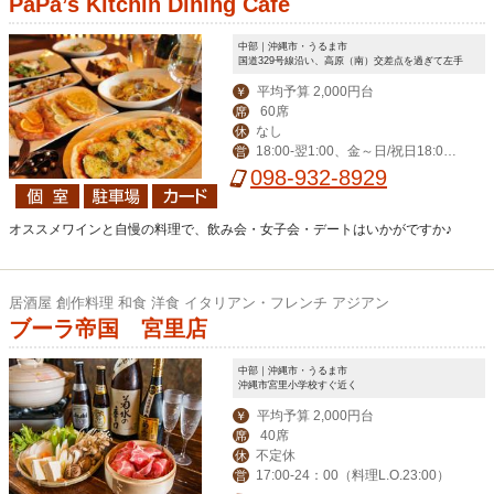
PaPa’s Kitchin Dining Cafe
中部｜沖縄市・うるま市
国道329号線沿い、高原（南）交差点を過ぎて左手
平均予算 2,000円台
￥
60席
席
なし
休
18:00‐翌1:00、金～日/祝日18:00-
営
翌2:00
098-932-8929
オススメワインと自慢の料理で、飲み会・女子会・デートはいかがですか♪
居酒屋 創作料理 和食 洋食 イタリアン・フレンチ アジアン
ブーラ帝国 宮里店
中部｜沖縄市・うるま市
沖縄市宮里小学校すぐ近く
平均予算 2,000円台
￥
40席
席
不定休
休
17:00-24：00（料理L.O.23:00）
営