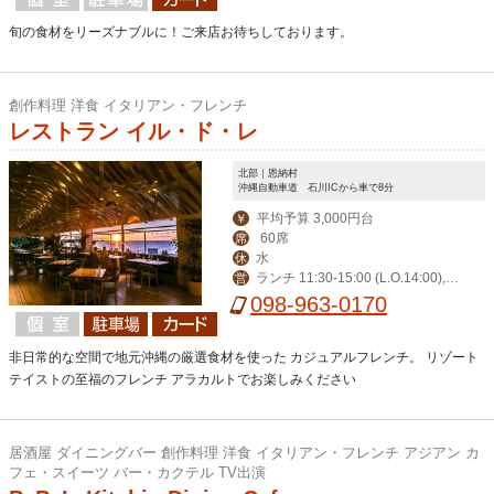
旬の食材をリーズナブルに！ご来店お待ちしております。
創作料理 洋食 イタリアン・フレンチ
レストラン イル・ド・レ
北部｜恩納村
沖縄自動車道 石川ICから車で8分
平均予算 3,000円台
￥
60席
席
水
休
ランチ 11:30-15:00 (L.O.14:00),デ
営
ィナー 17:30-23:00 (L.O.21:00)
098-963-0170
非日常的な空間で地元沖縄の厳選食材を使った カジュアルフレンチ。 リゾート
テイストの至福のフレンチ アラカルトでお楽しみください
居酒屋 ダイニングバー 創作料理 洋食 イタリアン・フレンチ アジアン カ
フェ・スイーツ バー・カクテル TV出演