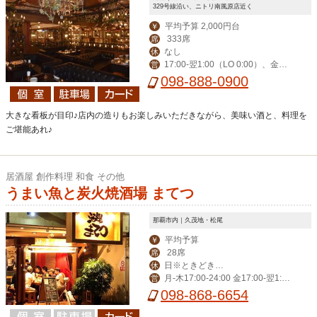
329号線沿い、ニトリ南風原店近く
平均予算 2,000円台
￥
333席
席
なし
休
17:00-翌1:00（LO 0:00）、金土
営
祝前17:00-翌2:00（LO 翌1:00）
098-888-0900
大きな看板が目印♪店内の造りもお楽しみいただきながら、美味い酒と、料理を
ご堪能あれ♪
居酒屋 創作料理 和食 その他
うまい魚と炭火焼酒場 まてつ
那覇市内｜久茂地・松尾
平均予算
￥
28席
席
日※ときどき月
休
月-木17:00-24:00 金17:00-翌1:00
営
曜日
土15:00-翌1:00
098-868-6654