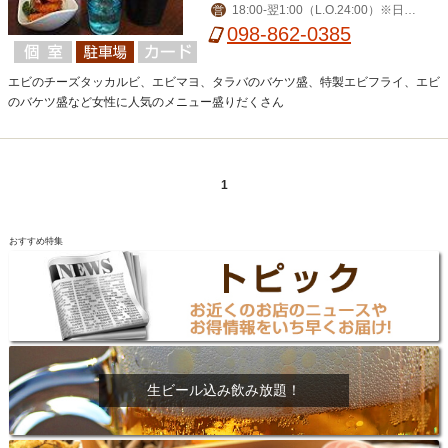
18:00-翌1:00（L.O.24:00）※日曜
営
は24:00（L.O.23:00）
098-862-0385
エビのチーズタッカルビ、エビマヨ、タラバのバケツ盛、特製エビフライ、エビ
のバケツ盛など女性に人気のメニュー盛りだくさん
1
おすすめ特集
生ビール込み飲み放題！