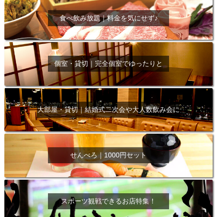
食べ飲み放題｜料金を気にせず♪
個室・貸切｜完全個室でゆったりと
大部屋・貸切｜結婚式二次会や大人数飲み会に
せんべろ｜1000円セット
スポーツ観戦できるお店特集！