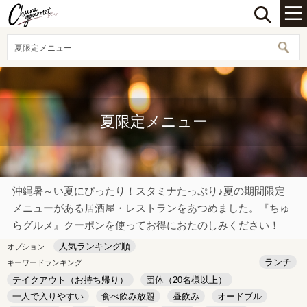
夏限定メニュー
夏限定メニュー
沖縄暑～い夏にぴったり！スタミナたっぷり♪夏の期間限定
メニューがある居酒屋・レストランをあつめました。『ちゅ
らグルメ』クーポンを使ってお得におたのしみください！
人気ランキング順
オプション
ランチ
キーワードランキング
テイクアウト（お持ち帰り）
団体（20名様以上）
一人で入りやすい
食べ飲み放題
昼飲み
オードブル