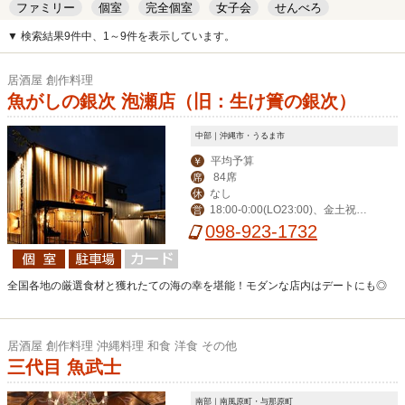
ファミリー
個室
完全個室
女子会
せんべろ
キッズルーム
安い
デート
▼ 検索結果9件中、1～9件を表示しています。
居酒屋 創作料理
魚がしの銀次 泡瀬店（旧：生け簀の銀次）
中部｜沖縄市・うるま市
平均予算
￥
84席
席
なし
休
18:00-0:00(LO23:00)、金土祝前1
営
8:00-1:00(0:00)
098-923-1732
全国各地の厳選食材と獲れたての海の幸を堪能！モダンな店内はデートにも◎
居酒屋 創作料理 沖縄料理 和食 洋食 その他
三代目 魚武士
南部｜南風原町・与那原町