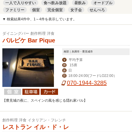
一人で入りやすい
食べ飲み放題
昼飲み
オードブル
ファミリー
個室
完全個室
女子会
せんべろ
キッズルーム
安い
デート
▼ 検索結果4件中、1～4件を表示しています。
ダイニングバー 創作料理 洋食
バルピケ Bar Pique
南部｜糸満市・豊見城市
平均予算
￥
15席
席
日
休
18:00-24:00(フードLO22:00）
営
070-1944-3285
【豊見城の夜に、スペインの風を感じる隠れ家バル】
創作料理 洋食 イタリアン・フレンチ
レストラン イル・ド・レ