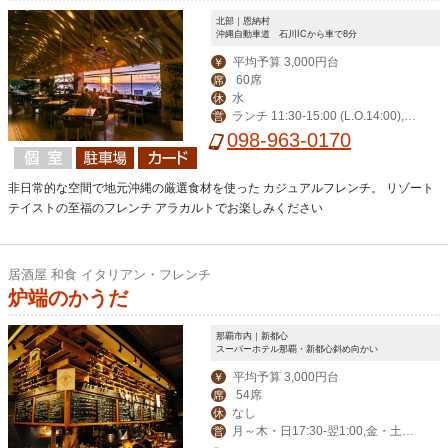
北部｜恩納村
沖縄自動車道 石川ICから車で8分
平均予算 3,000円台
￥
60席
席
水
休
ランチ 11:30-15:00 (L.O.14:00),デ
営
ィナー 17:30-23:00 (L.O.21:00)
098-963-0170
非日常的な空間で地元沖縄の厳選食材を使った カジュアルフレンチ。 リゾート
テイストの至福のフレンチ アラカルトでお楽しみください
居酒屋 和食 イタリアン・フレンチ
炉端のかうだ
那覇市内｜新都心
スーパーホテル那覇・新都心斜め向かい
平均予算 3,000円台
￥
54席
席
なし
休
月～木・日17:30-翌1:00,金・土・
営