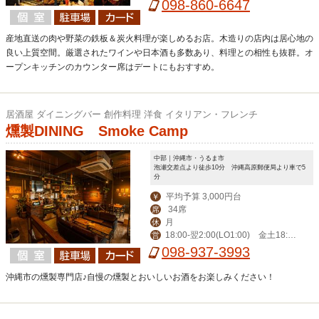
祝前17:30-翌2:00
098-860-6647
産地直送の肉や野菜の鉄板＆炭火料理が楽しめるお店。木造りの店内は居心地の
良い上質空間。厳選されたワインや日本酒も多数あり、料理との相性も抜群。オ
ープンキッチンのカウンター席はデートにもおすすめ。
居酒屋 ダイニングバー 創作料理 洋食 イタリアン・フレンチ
燻製DINING Smoke Camp
中部｜沖縄市・うるま市
泡瀬交差点より徒歩10分 沖縄高原郵便局より車で5
分
平均予算 3,000円台
￥
34席
席
月
休
18:00‐翌2:00(LO1:00) 金土18:0
営
0‐翌3:00(LO翌2:00)
098-937-3993
沖縄市の燻製専門店♪自慢の燻製とおいしいお酒をお楽しみください！