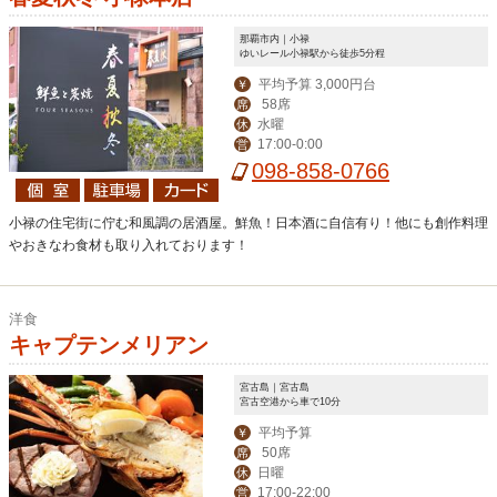
那覇市内｜小禄
ゆいレール小禄駅から徒歩5分程
平均予算 3,000円台
￥
58席
席
水曜
休
17:00-0:00
営
098-858-0766
小禄の住宅街に佇む和風調の居酒屋。鮮魚！日本酒に自信有り！他にも創作料理
やおきなわ食材も取り入れております！
洋食
キャプテンメリアン
宮古島｜宮古島
宮古空港から車で10分
平均予算
￥
50席
席
日曜
休
17:00-22:00
営