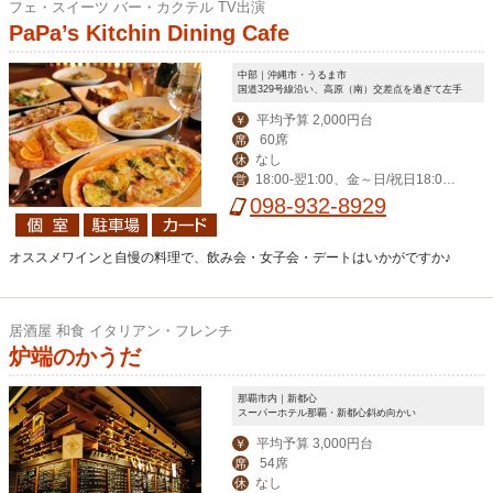
フェ・スイーツ バー・カクテル TV出演
PaPa’s Kitchin Dining Cafe
中部｜沖縄市・うるま市
国道329号線沿い、高原（南）交差点を過ぎて左手
平均予算 2,000円台
￥
60席
席
なし
休
18:00‐翌1:00、金～日/祝日18:00-
営
翌2:00
098-932-8929
オススメワインと自慢の料理で、飲み会・女子会・デートはいかがですか♪
居酒屋 和食 イタリアン・フレンチ
炉端のかうだ
那覇市内｜新都心
スーパーホテル那覇・新都心斜め向かい
平均予算 3,000円台
￥
54席
席
なし
休