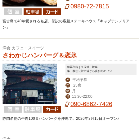
0980-72-7815
宮古島で40年愛される名店。伝説の客船ステーキハウス「キャプテンメリア
ン」
洋食 カフェ・スイーツ
さわかじハンバーグ＆恋氷
那覇市内｜久茂地・松尾
第一牧志公設市場から徒歩約3〜5分。
平均予算
￥
25席
席
月
休
11:30-22:00
営
090-6862-7426
静岡名物の牛肉100％ハンバーグを沖縄で。2026年3月15日オープン♪