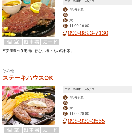
中部｜沖縄市・うるま市
平均予算
￥
席
木
休
11:00-16:00
営
090-8823-7130
平安座島の住宅街に佇む、極上肉の隠れ家。
その他
ステーキハウスOK
中部｜沖縄市・うるま市
平均予算
￥
席
木
休
11:00-20:00
営
098-930-3555