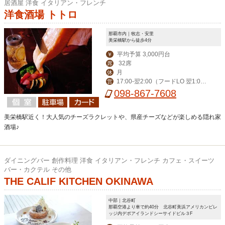
居酒屋 洋食 イタリアン・フレンチ
洋食酒場 トトロ
那覇市内｜牧志・安里
美栄橋駅から徒歩4分
平均予算 3,000円台
￥
32席
席
月
休
17:00-翌2:00（フードLO 翌1:0
営
0）
098-867-7608
美栄橋駅近く！大人気のチーズラクレットや、県産チーズなどが楽しめる隠れ家
酒場♪
ダイニングバー 創作料理 洋食 イタリアン・フレンチ カフェ・スイーツ
バー・カクテル その他
THE CALIF KITCHEN OKINAWA
中部｜北谷町
那覇空港より車で約40分 北谷町美浜アメリカンビレ
ッジ内デポアイランドシーサイドビル３F