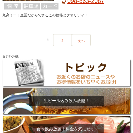
098-863-2087
丸高ミート直営だからできるこの価格とクオリティ！
1
2
次へ
おすすめ特集
生ビール込み飲み放題！
食べ飲み放題｜料金を気にせず♪