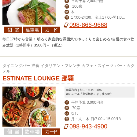
平均予算 2,000円台
￥
100席
席
木
休
17:00-24:00、金土17:00-翌1:0
営
0、日17:00-23:00
098-866-9668
毎日17時から営業！ 明るく家庭的な雰囲気でゆっくりと楽しめる♪自慢の食べ飲
み放題（2時間半）3500円～（税込）
ダイニングバー 洋食 イタリアン・フレンチ カフェ・スイーツ バー・カク
テル
ESTINATE LOUNGE 那覇
那覇市内｜松山・久米・前島
ゆいレール「美栄橋駅」より徒歩5分
平均予算 3,000円台
￥
70席
席
なし
休
月・火・木-日/7:00～15:00/18:00
営
～23:00(料理L.O. 22:00) 毎週水曜日は
098-943-4900
ディナー定休日。