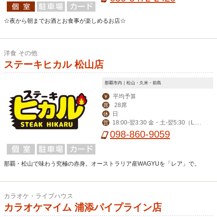
☆夜から朝までお酒とお食事が楽しめるお店☆
洋食 その他
ステーキヒカル 松山店
那覇市内｜松山・久米・前島
平均予算
￥
28席
席
日
休
18:00-翌3:30 金・土-翌5:30（L.O.
営
30分前）
098-860-9059
那覇・松山で味わう究極の赤身。オーストラリア産WAGYUを「レア」で。
カラオケ・ライブハウス
カラオケマイム 浦添パイプライン店