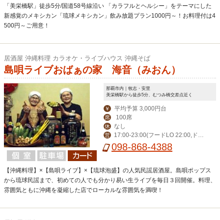
「美栄橋駅」徒歩5分/国道58号線沿い 「カラフルとヘルシー」をテーマにした
新感覚のメキシカン「琉球メキシカン」飲み放題プラン1000円～！お料理付は4
500円～ご用意！
居酒屋 沖縄料理 カラオケ・ライブハウス 沖縄そば
島唄ライブおばぁの家 海音（みおん）
那覇市内｜牧志・安里
美栄橋駅から徒歩5分、むつみ橋交差点近く
平均予算 3,000円台
￥
100席
席
なし
休
17:00-23:00(フードLO 22:00,ドリ
営
ンクLO 22:30)※夏季は30分延長
098-868-4388
【沖縄料理】×【島唄ライブ】×【琉球泡盛】の人気民謡居酒屋。島唄ポップス
から琉球民謡まで、初めての人でも分かり易い生ライブを毎日３回開催。料理、
雰囲気ともに沖縄を凝縮した店でローカルな雰囲気を満喫！