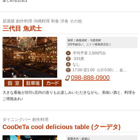
楽しめるお店】
居酒屋 創作料理 沖縄料理 和食 洋食 その他
三代目 魚武士
南部｜南風原町・与那原町
329号線沿い、ニトリ南風原店近く
平均予算 2,000円台
￥
333席
席
なし
休
17:00-翌1:00（LO 0:00）、金土
営
祝前17:00-翌2:00（LO 翌1:00）
098-888-0900
大きな看板が目印♪店内の造りもお楽しみいただきながら、美味い酒と、料理を
ご堪能あれ♪
ダイニングバー 創作料理
CooDeTa cool delicious table (クーデタ)
那覇市内｜新都心