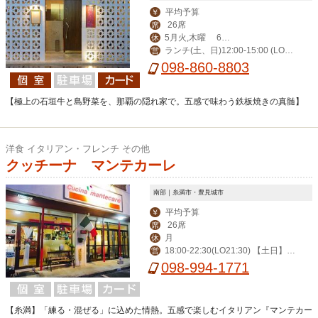
平均予算
￥
26席
席
5月火,木曜 6月
休
ランチ(土、日)12:00-15:00 (LO1
営
火曜が定休日となり
098-860-8803
4:00) ディナー17:00-23:00(LO22:00)
ます
【極上の石垣牛と島野菜を、那覇の隠れ家で。五感で味わう鉄板焼きの真髄】
洋食 イタリアン・フレンチ その他
クッチーナ マンテカーレ
南部｜糸満市・豊見城市
平均予算
￥
26席
席
月
休
18:00-22:30(LO21:30) 【土日】 1
営
2:00-15:00(LO14:00) 18:00-22:30(LO
098-994-1771
21:30)
【糸満】「練る・混ぜる」に込めた情熱。五感で楽しむイタリアン『マンテカー