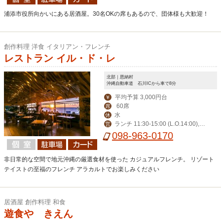
浦添市役所向かいにある居酒屋。30名OKの席もあるので、団体様も大歓迎！
創作料理 洋食 イタリアン・フレンチ
レストラン イル・ド・レ
北部｜恩納村
沖縄自動車道 石川ICから車で8分
平均予算 3,000円台
￥
60席
席
水
休
ランチ 11:30-15:00 (L.O.14:00),デ
営
ィナー 17:30-23:00 (L.O.21:00)
098-963-0170
非日常的な空間で地元沖縄の厳選食材を使った カジュアルフレンチ。 リゾート
テイストの至福のフレンチ アラカルトでお楽しみください
居酒屋 創作料理 和食
遊食や きえん