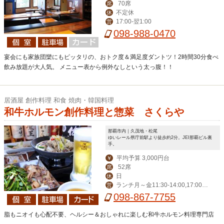
70席
席
不定休
休
17:00-翌1:00
営
098-988-0470
宴会にも家族団欒にもピッタリの、おトク度＆満足度ダントツ！2時間30分食べ
飲み放題が大人気。 メニュー表から例外なしという太っ腹！！
居酒屋 創作料理 和食 焼肉・韓国料理
和牛ホルモン創作料理と惣菜 さくらや
那覇市内｜久茂地・松尾
ゆいレール県庁前駅より徒歩約2分。JEI那覇ビル裏
手。
平均予算 3,000円台
￥
52席
席
日
休
ランチ月～金11:30-14:00,17:00-2
営
4:00（LO 23:00）,祝日17:00-24:00
098-867-7755
（LO 23:00)
脂もニオイも心配不要、ヘルシー＆おしゃれに楽しむ和牛ホルモン料理専門店