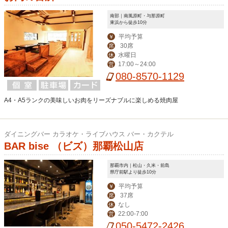
南部｜南風原町・与那原町
東浜から徒歩10分
平均予算
￥
30席
席
水曜日
休
17:00～24:00
営
080-8570-1129
A4・A5ランクの美味しいお肉をリーズナブルに楽しめる焼肉屋
ダイニングバー カラオケ・ライブハウス バー・カクテル
BAR bise （ビズ）那覇松山店
那覇市内｜松山・久米・前島
県庁前駅より徒歩10分
平均予算
￥
37席
席
なし
休
22:00-7:00
営
050-5472-2426