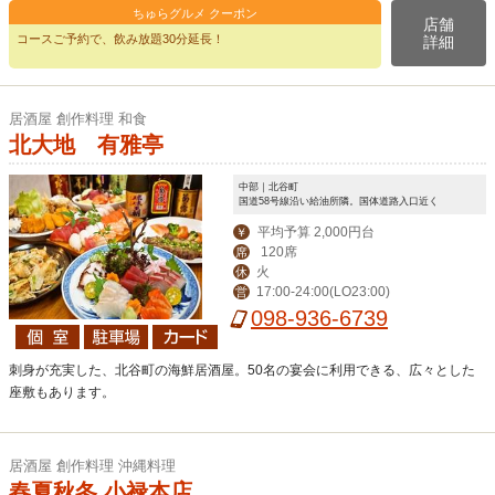
ちゅらグルメ クーポン
店舗
コースご予約で、飲み放題30分延長！
詳細
居酒屋 創作料理 和食
北大地 有雅亭
中部｜北谷町
国道58号線沿い給油所隣。国体道路入口近く
平均予算 2,000円台
￥
120席
席
火
休
17:00-24:00(LO23:00)
営
098-936-6739
刺身が充実した、北谷町の海鮮居酒屋。50名の宴会に利用できる、広々とした
座敷もあります。
居酒屋 創作料理 沖縄料理
春夏秋冬 小禄本店