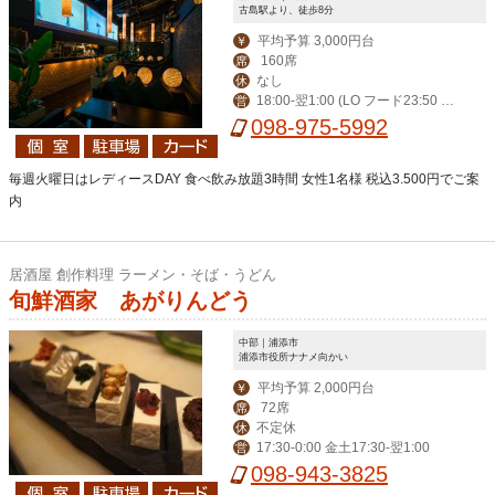
古島駅より、徒歩8分
平均予算 3,000円台
￥
160席
席
なし
休
18:00-翌1:00 (LO フード23:50 ド
営
リンク0:20) 金土祝前18:00-翌2:00 (L
098-975-5992
Oフード0:50 ドリンク1:20)
毎週火曜日はレディースDAY 食べ飲み放題3時間 女性1名様 税込3.500円でご案
内
居酒屋 創作料理 ラーメン・そば・うどん
旬鮮酒家 あがりんどう
中部｜浦添市
浦添市役所ナナメ向かい
平均予算 2,000円台
￥
72席
席
不定休
休
17:30-0:00 金土17:30-翌1:00
営
098-943-3825