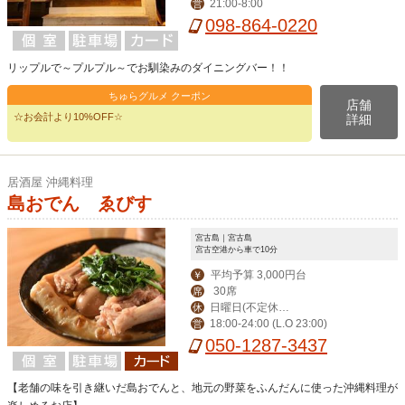
21:00-8:00
営
098-864-0220
リップルで～プルプル～でお馴染みのダイニングバー！！
ちゅらグルメ クーポン
店舗
☆お会計より10%OFF☆
詳細
居酒屋 沖縄料理
島おでん ゑびす
宮古島｜宮古島
宮古空港から車で10分
平均予算 3,000円台
￥
30席
席
日曜日(不定休あ
休
18:00-24:00 (L.O 23:00)
営
り)
050-1287-3437
【老舗の味を引き継いだ島おでんと、地元の野菜をふんだんに使った沖縄料理が