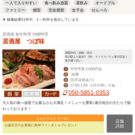
一人で入りやすい
食べ飲み放題
昼飲み
オードブル
ファミリー
個室
完全個室
女子会
せんべろ
キッズルーム
安い
デート
▼ 検索結果51件中、1～40件を表示しています。
居酒屋 創作料理 沖縄料理
居酒屋 つぼ味
那覇市内｜泉崎・壺川
壺川駅より徒歩5、6分。マックスバリュ壷川店近く、
壷川通り沿い。
平均予算 2,000円台
￥
30席
席
日(不定休あり)
休
17:00-1:00（LO 0:00）※金・土・
営
祝前日-2:00（LO 1:00）
050-5851-0353
大人気の食べ放題でお腹も心も大満足！メニューも豊富♪連日地元の方たちで賑
わっております！
ちゅらグルメ クーポン
店舗
お誕生日のお客様に乾杯ワインボトルプレゼント
詳細