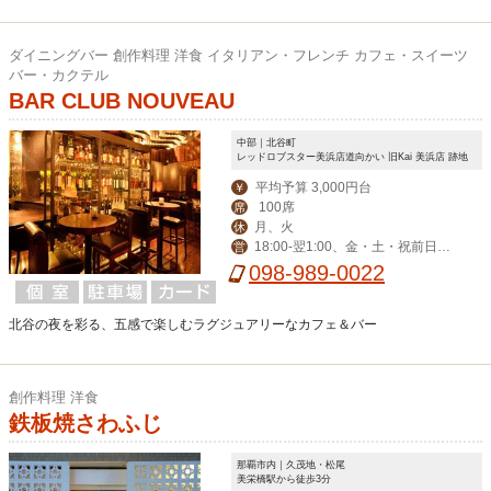
ダイニングバー 創作料理 洋食 イタリアン・フレンチ カフェ・スイーツ
バー・カクテル
BAR CLUB NOUVEAU
中部｜北谷町
レッドロブスター美浜店道向かい 旧Kai 美浜店 跡地
平均予算 3,000円台
￥
100席
席
月、火
休
18:00-翌1:00、金・土・祝前日17:
営
00-翌1:00
098-989-0022
北谷の夜を彩る、五感で楽しむラグジュアリーなカフェ＆バー
創作料理 洋食
鉄板焼さわふじ
那覇市内｜久茂地・松尾
美栄橋駅から徒歩3分