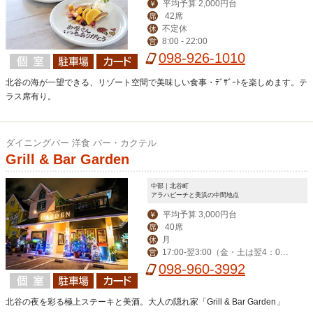
平均予算 2,000円台
￥
42席
席
不定休
休
8:00 - 22:00
営
098-926-1010
北谷の海が一望できる、リゾート空間で美味しい食事・ﾃﾞｻﾞｰﾄを楽しめます。テ
ラス席有り。
ダイニングバー 洋食 バー・カクテル
Grill & Bar Garden
中部｜北谷町
アラハビーチと美浜の中間地点
平均予算 3,000円台
￥
40席
席
月
休
17:00-翌3:00（金・土は翌4：00
営
迄） ※ハッピーアワー17:00-19:00
098-960-3992
北谷の夜を彩る極上ステーキと美酒。大人の隠れ家「Grill & Bar Garden」