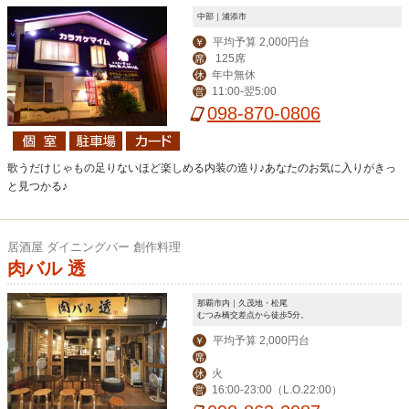
中部｜浦添市
平均予算 2,000円台
￥
125席
席
年中無休
休
11:00-翌5:00
営
098-870-0806
歌うだけじゃもの足りないほど楽しめる内装の造り♪あなたのお気に入りがきっ
と見つかる♪
居酒屋 ダイニングバー 創作料理
肉バル 透
那覇市内｜久茂地・松尾
むつみ橋交差点から徒歩5分。
平均予算 2,000円台
￥
席
火
休
16:00-23:00（L.O.22:00）
営