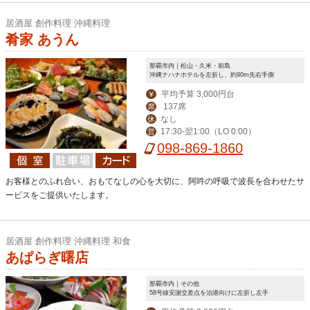
居酒屋 創作料理 沖縄料理
肴家 あうん
那覇市内｜松山・久米・前島
沖縄ナハナホテルを左折し、約90m先右手側
平均予算 3,000円台
￥
137席
席
なし
休
17:30-翌1:00（LO 0:00）
営
098-869-1860
お客様とのふれ合い、おもてなしの心を大切に、阿吽の呼吸で波長を合わせたサ
ービスをご提供いたします。
居酒屋 創作料理 沖縄料理 和食
あぱらぎ曙店
那覇市内｜その他
58号線安謝交差点を泊港向けに左折し左手