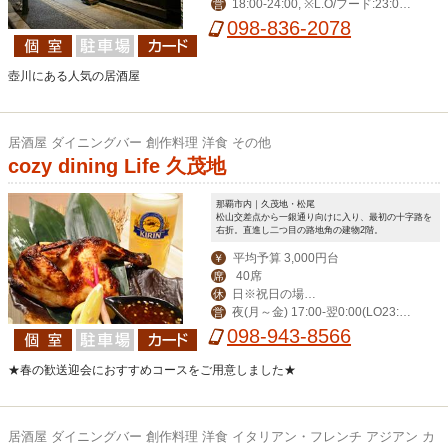
18:00-24:00, ※L.O/フード:23:0
営
盆・大晦日・正月三
0・ドリンク:23:30
098-836-2078
が日
壺川にある人気の居酒屋
居酒屋 ダイニングバー 創作料理 洋食 その他
cozy dining Life 久茂地
那覇市内｜久茂地・松尾
松山交差点から一銀通り向けに入り、最初の十字路を
右折。直進し二つ目の路地角の建物2階。
平均予算 3,000円台
￥
40席
席
日※祝日の場合
休
夜(月～金) 17:00-翌0:00(LO23:3
営
営業。月曜振替休。
0) (土)-翌1:00(LO翌0:30) 昼(月～金) 1
098-943-8566
1:30-14:00(LO13:30)
★春の歓送迎会におすすめコースをご用意しました★
居酒屋 ダイニングバー 創作料理 洋食 イタリアン・フレンチ アジアン カ