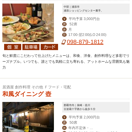
中部｜浦添市
浦添ショッピングセンター裏手。
平均予算 3,000円台
￥
52席
席
月
休
17:00-翌2:00(LO 24:00)
営
098-879-1812
旬と鮮度にこだわって仕上げたメニューは、和食、洋食、創作料理など多彩でリ
ーズナブル。いつでも、誰とでも気軽に立ち寄れる、アットホームな雰囲気も魅
力
居酒屋 創作料理 その他 Ｆフード・宅配
和風ダイニング 壺
那覇市内｜泉崎・壺川
古波蔵十字路から徒歩５分
平均予算 2,000円台
￥
50席
席
年内不定休・お
休