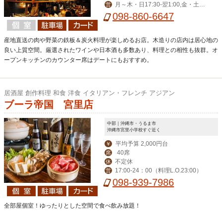
月～木・日17:30-翌1:00,金・土・
営
祝前17:30-翌2:00
098-860-6647
産地直送の肉や野菜の鉄板＆炭火料理が楽しめるお店。木造りの店内は居心地の
良い上質空間。厳選されたワインや日本酒も多数あり、料理との相性も抜群。オ
ープンキッチンのカウンター席はデートにもおすすめ。
居酒屋 創作料理 和食 洋食 イタリアン・フレンチ アジアン
ブーラ帝国 宮里店
中部｜沖縄市・うるま市
沖縄市宮里小学校すぐ近く
平均予算 2,000円台
￥
40席
席
不定休
休
17:00-24：00（料理L.O.23:00）
営
098-939-7986
全部屋個室！ゆったりとした空間で食べ飲み放題！