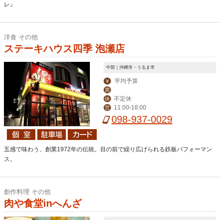
レ』
洋食 その他
ステーキハウス四季 泡瀬店
中部｜沖縄市・うるま市
平均予算
￥
席
不定休
休
11:00-18:00
営
098-937-0029
五感で味わう、創業1972年の伝統。目の前で繰り広げられる鉄板パフォーマン
ス。
創作料理 その他
肉や食堂inへんざ