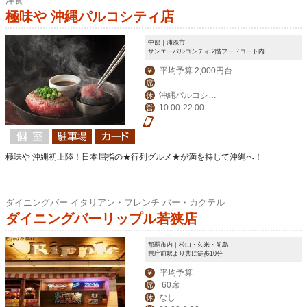
洋食
極味や 沖縄パルコシティ店
中部｜浦添市
サンエーパルコシティ 2階フードコート内
平均予算 2,000円台
￥
席
沖縄パルコシテ
休
10:00-22:00
営
ィの店休日に準ずる
極味や 沖縄初上陸！日本屈指の★行列グルメ★が満を持して沖縄へ！
ダイニングバー イタリアン・フレンチ バー・カクテル
ダイニングバーリップル若狭店
那覇市内｜松山・久米・前島
県庁前駅より共に徒歩10分
平均予算
￥
60席
席
なし
休