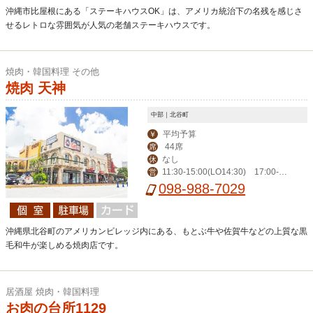
沖縄市比屋根にある「ステーキハウスOK」は、アメリカ統治下の名残を感じさ
せるレトロな雰囲気が人気の老舗ステーキハウスです。
焼肉・韓国料理 その他
焼肉 天神
中部｜北谷町
平均予算
￥
44席
席
なし
休
11:30-15:00(LO14:30) 17:00-2
営
3:00(LO22:30)
098-988-7029
沖縄県北谷町のアメリカンビレッジ内にある、もとぶ牛や佐賀牛などの上質な黒
毛和牛が楽しめる焼肉店です。
居酒屋 焼肉・韓国料理
お肉の台所1129