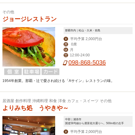
その他
ジョージレストラン
那覇市内｜松山・久米・前島
平均予算 2,000円台
￥
0席
席
月
休
12:00-24:00
営
098-868-5036
1954年創業。那覇・辻で愛され続ける「Aサイン」レストランの味。
居酒屋 創作料理 沖縄料理 和食 洋食 カフェ・スイーツ その他
よりみち処 うやきや～
中部｜浦添市
国道58号線から屋富祖大通りへ。500m程の左手
平均予算 2,000円台
￥