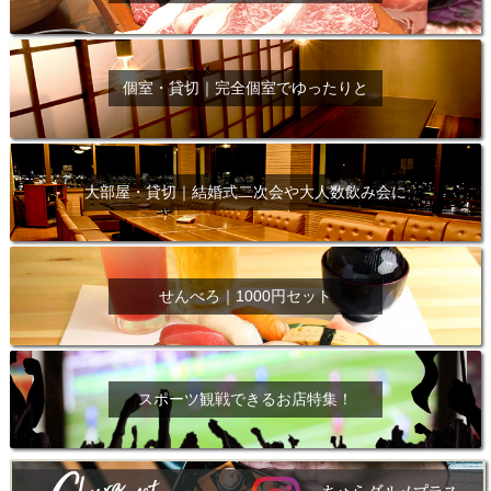
個室・貸切｜完全個室でゆったりと
大部屋・貸切｜結婚式二次会や大人数飲み会に
せんべろ｜1000円セット
スポーツ観戦できるお店特集！