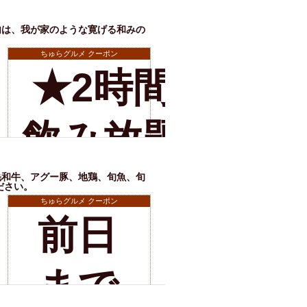
のお
内は、我が家のような寛げる和みの
？
ちゅらグルメ クーポン
★2時間半
客様
店舗詳細
飲み放題の
に乾
み
毛和牛、アグー豚、地鶏、旬魚、旬
杯ワ
ださい。
ちゅらグルメ クーポン
前日
￥2500★→
イン
店舗詳細
まで
3時間に♪
ボト