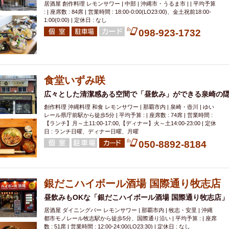
居酒屋 創作料理 レモンサワー | 中部 | 沖縄市・うるま市 | | 平均予算
: | 座席数 : 84席 | 営業時間 : 18:00-0:00(LO23:00)、金土祝前18:00-
1:00(0:00) | 定休日 : なし
098-923-1732
食堂いずみ咲
広々とした清潔感ある空間で「昼飲み」ができる泉崎の
創作料理 沖縄料理 和食 レモンサワー | 那覇市内 | 泉崎・壺川 | ゆい
レール県庁前駅から徒歩5分 | 平均予算 : | 座席数 : 74席 | 営業時間 :
【ランチ】月～土11:00-17:00,【ディナー】火～土14:00-23:00 | 定休
日 : ランチ日曜、ディナー日曜、月曜
050-8892-8184
銀だこハイボール酒場 国際通り牧志店
昼飲みもOKな「銀だこハイボール酒場 国際通り牧志店」
居酒屋 ダイニングバー レモンサワー | 那覇市内 | 牧志・安里 | 沖縄
都市モノレール牧志駅から徒歩5分、国際通り沿い | 平均予算 : | 座席
数 : 51席 | 営業時間 : 12:00-24:00(LO23:30) | 定休日 : なし