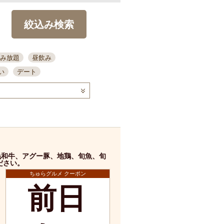
絞込み検索
み放題
昼飲み
い
デート
コース
ディナー
念日
泡盛
喫煙可
ーキ
歓迎会
宴会
部屋30名
カウンター
カクテル
送別会
毛和牛、アグー豚、地鶏、旬魚、旬
ビ
飲み会
掘りごたつ
ださい。
クーポン
ちゅらグルメ クーポン
結納・顔会わせ
前日
全面禁煙
店舗詳細