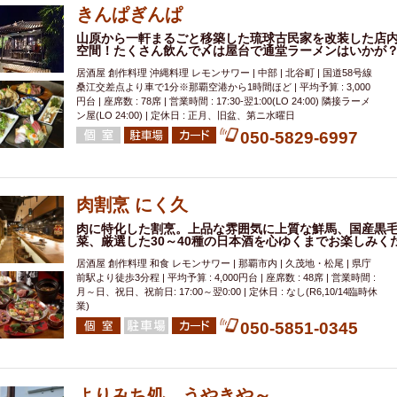
きんぱぎんぱ
山原から一軒まるごと移築した琉球古民家を改装した店
空間！たくさん飲んで〆は屋台で通堂ラーメンはいかが
居酒屋 創作料理 沖縄料理 レモンサワー | 中部 | 北谷町 | 国道58号線
桑江交差点より車で1分※那覇空港から1時間ほど | 平均予算 : 3,000
円台 | 座席数 : 78席 | 営業時間 : 17:30-翌1:00(LO 24:00) 隣接ラーメ
ン屋(LO 24:00) | 定休日 : 正月、旧盆、第ニ水曜日
050-5829-6997
肉割烹 にく久
肉に特化した割烹。上品な雰囲気に上質な鮮馬、国産黒
菜、厳選した30～40種の日本酒を心ゆくまでお楽しみく
居酒屋 創作料理 和食 レモンサワー | 那覇市内 | 久茂地・松尾 | 県庁
前駅より徒歩3分程 | 平均予算 : 4,000円台 | 座席数 : 48席 | 営業時間 :
月～日、祝日、祝前日: 17:00～翌0:00 | 定休日 : なし(R6,10/14臨時休
業)
050-5851-0345
よりみち処 うやきや～