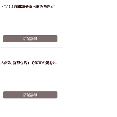
の予
トツ！2時間30分食べ飲み放題が
※有効期限2026年11月06日まで
ルプ
約で
レゼ
店舗詳細
一品
ント
の銀次 新都心店』で産直の贅を尽
サー
※有効期限2026年11月06日まで
ビス
店舗詳細
※有効期限2026年11月06日まで