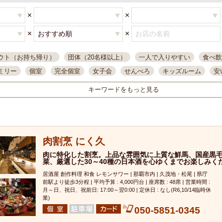
×
×
×
×
ウト（お持ち帰り）
団体（20名様以上）
一人で入りやすい
食べ飲
ミリー
個室
完全個室
女子会
せんべろ
キッズルーム
安
唄ライブ
サントリー
一人飲み
誕生日
大人数
飲み放題付き
キーワードをもっと見る
い飲み
コスパ最高
肉料理
模合
インスタ映え
座敷席
記
まで営業
半個室
ワイン
国際通り
生ビール込飲み放題
ステ
。
県産魚
焼鳥
忘年会コース
レモンサワー
観光客に人気
大
肉割烹 にく久
名
落ち着いた空間
4000円台コース
合コン
オリオンドラフト
本酒
鮮魚
肉に特化した割烹。上品な雰囲気に上質な鮮馬、国産黒
大衆酒場
ノンアルコールビール
ウィスキー
テレ
菜、厳選した30～40種の日本酒を心ゆくまでお楽しみく
ピザ
焼酎
カラオケ
デリバリー
寿司
クリスマス
和食
居酒屋 創作料理 和食 レモンサワー | 那覇市内 | 久茂地・松尾 | 県庁
イ
県庁前駅周辺
大部屋40名
旭橋駅周辺
沖縄料理
スイーツ
前駅より徒歩3分程 | 平均予算 : 4,000円台 | 座席数 : 48席 | 営業時間 :
月～日、祝日、祝前日: 17:00～翌0:00 | 定休日 : なし(R6,10/14臨時休
オリオン
海ぶどう
パスタ
民謡・生演奏
気軽に一杯
店内
業)
050-5851-0345
アグー豚
プレミアムモルツ
貝づくし
燻製料理
美栄橋駅周辺