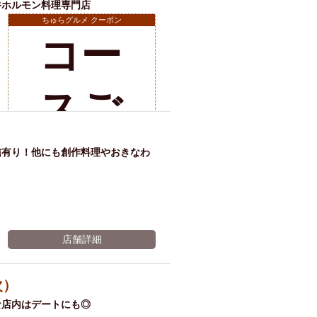
牛ホルモン料理専門店
ちゅらグルメ クーポン
コー
店舗詳細
スご
予約
信有り！他にも創作料理やおきなわ
で、
店舗詳細
飲み
次）
な店内はデートにも◎