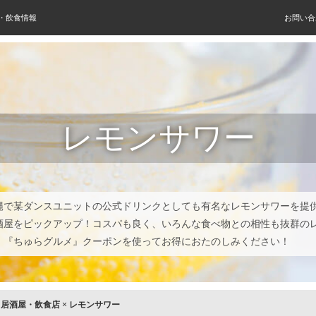
屋・飲食情報
お問い合
レモンサワー
縄で某ダンスユニットの公式ドリンクとしても有名なレモンサワーを提
酒屋をピックアップ！コスパも良く、いろんな食べ物との相性も抜群の
！『ちゅらグルメ』クーポンを使ってお得におたのしみください！
×
居酒屋・飲食店
×
レモンサワー