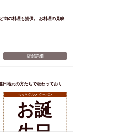
ど旬の料理も提供。 お料理の見映
店舗詳細
連日地元の方たちで賑わっており
ちゅらグルメ クーポン
お誕
店舗詳細
生日