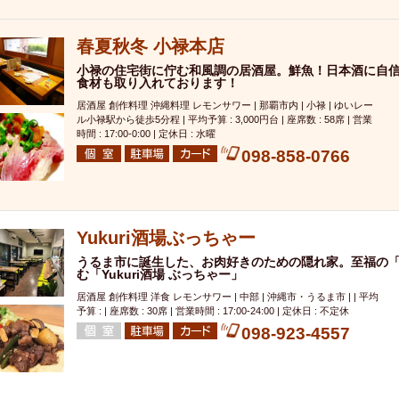
000円
肉の日
おもろまち駅周辺
オープンテラス
マトン・ラ
エビ
カレー
チャージ無し
牡蠣
夜景・景色◎
夜12時以降
春夏秋冬 小禄本店
牧志駅周辺
ペット同伴
ビアガーデン
チーズ
天ぷら
ラ
小禄の住宅街に佇む和風調の居酒屋。鮮魚！日本酒に自
スメ
沖縄そば
串揚げ
バレンタイン
立ち飲み
5000円以上
食材も取り入れております！
理
石垣牛
アヒージョ
アサヒ
割烹
女性専用トイレあり
居酒屋 創作料理 沖縄料理 レモンサワー | 那覇市内 | 小禄 | ゆいレー
ル小禄駅から徒歩5分程 | 平均予算 : 3,000円台 | 座席数 : 58席 | 営業
スペシャルディナー
ホルモン(もつ)
炭火焼
ペイディ（給料日）
時間 : 17:00-0:00 | 定休日 : 水曜
インバル・イタリアンバール
食べ放題
動物カフェ＆バー
屋富祖地
098-858-0766
ジビエ
安里駅周辺
アジア・エスニック
熱燗
生け簀
獺祭
分煙
少人数貸切(15名以下から)
島野菜
しゃぶしゃぶ
パクチー
電気ブラン
エビスビール
ウェディング
58KACHA-SEA
バイ
Yukuri酒場ぶっちゃー
昼宴会
イベリコ豚
山盛、メガ盛り
つけ麺
日本そば
冬
うるま市に誕生した、お肉好きのための隠れ家。至福の
む「Yukuri酒場 ぶっちゃー」
中華
お好み焼き・もんじゃ
オーガニック
プレミアムフライデー
居酒屋 創作料理 洋食 レモンサワー | 中部 | 沖縄市・うるま市 | | 平均
レ
ランチバイキング
フルーツハイボール
飲み比べセット
首里
予算 : | 座席数 : 30席 | 営業時間 : 17:00-24:00 | 定休日 : 不定休
鉄板焼き
幹事様特典
おばんざい
チーズタッカルビ
奥武山公園
098-923-4557
定メニュー
春限定メニュー
フレンチ
夏限定メニュー
ENJOY 
駅周辺
シードル
那覇空港駅周辺
儀保駅周辺