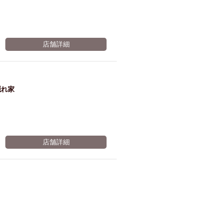
放題
30分
店舗詳細
延
隠れ家
長！
※有効期限2026年11月06日まで
店舗詳細