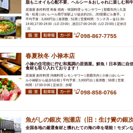
脂もニオイも心配不要、ヘルシー＆おしゃれに楽しむ和
居酒屋 創作料理 和食 焼肉・韓国料理 レモンサワー | 那覇市内 | 久茂
地・松尾 | ゆいレール県庁前駅より徒歩約2分。JEI那覇ビル裏手。 |
平均予算 : 3,000円台 | 座席数 : 52席 | 営業時間 : ランチ月～金11:30-
14:00,17:00-24:00（LO 23:00）,祝日17:00-24:00（LO 23:00) | 定休日
: 日
098-867-7755
春夏秋冬 小禄本店
小禄の住宅街に佇む和風調の居酒屋。鮮魚！日本酒に自
食材も取り入れております！
居酒屋 創作料理 沖縄料理 レモンサワー | 那覇市内 | 小禄 | ゆいレー
ル小禄駅から徒歩5分程 | 平均予算 : 3,000円台 | 座席数 : 58席 | 営業
時間 : 17:00-0:00 | 定休日 : 水曜
098-858-0766
魚がしの銀次 泡瀬店（旧：生け簀の銀
全国各地の厳選食材と獲れたての海の幸を堪能！モダン