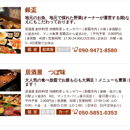
銀盃
地元のお魚、地元で採れた野菜(オーナーが運営する畑)な
えにもこだわっております。
居酒屋 創作料理 沖縄料理 レモンサワー | 那覇市内 | 小禄 | 赤嶺駅か
ら徒歩4分。マンガ倉庫 那覇店から徒歩1分。 | 平均予算 : 3,000円台
| 座席数 : 40席 | 営業時間 : 17:30-24:00(LO23:00) | 定休日 : 月曜＋他
3～4日変動でお休み
090-9471-8580
居酒屋 つぼ味
大人気の食べ放題でお腹も心も大満足！メニューも豊富♪
ます！
居酒屋 創作料理 沖縄料理 レモンサワー | 那覇市内 | 泉崎・壺川 | 壺
川駅より徒歩5、6分。マックスバリュ壷川店近く、壷川通り沿い。 |
平均予算 : 2,000円台 | 座席数 : 30席 | 営業時間 : 17:00-1:00（LO
0:00）※金・土・祝前日-2:00（LO 1:00） | 定休日 : 日(不定休あり)
050-5851-0353