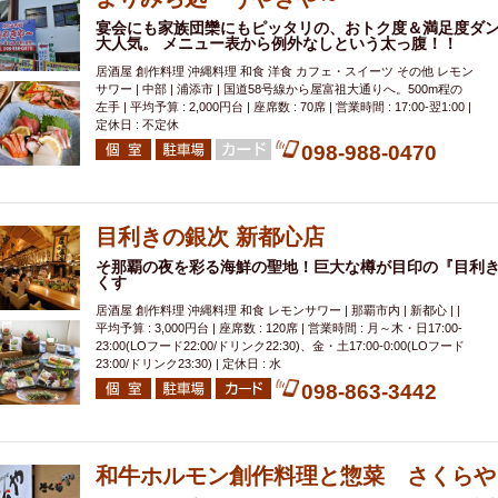
宴会にも家族団欒にもピッタリの、おトク度＆満足度ダン
大人気。 メニュー表から例外なしという太っ腹！！
居酒屋 創作料理 沖縄料理 和食 洋食 カフェ・スイーツ その他 レモン
サワー | 中部 | 浦添市 | 国道58号線から屋富祖大通りへ。500m程の
左手 | 平均予算 : 2,000円台 | 座席数 : 70席 | 営業時間 : 17:00-翌1:00 |
定休日 : 不定休
098-988-0470
目利きの銀次 新都心店
そ那覇の夜を彩る海鮮の聖地！巨大な樽が目印の『目利き
くす
居酒屋 創作料理 沖縄料理 和食 レモンサワー | 那覇市内 | 新都心 | |
平均予算 : 3,000円台 | 座席数 : 120席 | 営業時間 : 月～木・日17:00-
23:00(LOフード22:00/ドリンク22:30)、金・土17:00-0:00(LOフード
23:00/ドリンク23:30) | 定休日 : 水
098-863-3442
和牛ホルモン創作料理と惣菜 さくらや