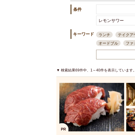
条件
キーワード
ランチ
テイクア
オードブル
ファ
スポーツ観戦
島
接待・会食
ちょ
結婚式二次会
朝
▼ 検索結果69件中、1～40件を表示しています
夜10時以降入店可
貸切可
大部屋20
カード可
厳選日
3000円台コース
アサヒスーパードラ
大部屋50名以上～
ハッピーアワー
PR