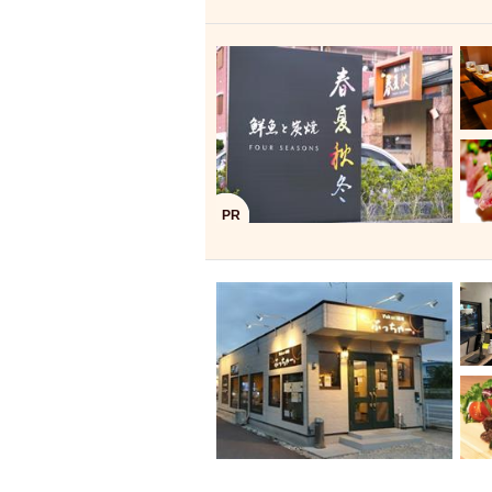
飲み放題付きコース3
キリン一番搾り
アレルギー対応可能
ダイエット中におス
ソファー
激辛料
ファーストフード
スクリーン
スペ
PR
カニ
カフェ
餃子
キリン
ホッピー
焼肉
マイク
サッポロ
市立病院前駅周辺
綺麗orお洒落なトイ
クラフトビール
壺川駅周辺
秋限
ラクレット
赤嶺