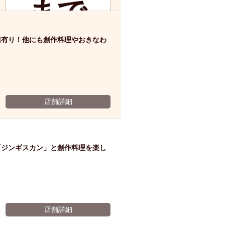
まで
ム肉
洋食
入店可
サプライズ
ーメン
時間無制飲み放題
の予
信有り！他にも創作料理やおきなわ
コース
地中海料理
鍋
入店１時間が安い
野菜巻き串
約で
区
ジンギスカン
イタリアン
古島駅周辺
店舗詳細
一品
炉端焼き
ふぐ料理
キング（ビュッフェ）
限定メニュー
おでん
「ジンギスカン」と創作料理を楽し
サー
牛串焼き
駅周辺
やぎ料理
駅周辺
小禄駅周辺
ビス
LUNCH 特集
造形集団
店舗詳細
※有効期限2026年11月06日まで