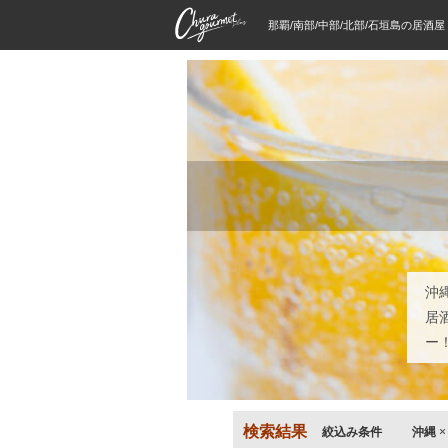
那覇/南部/中部/北部/石垣島の居酒
沖
居
ー
検索結果
絞込み条件
沖縄