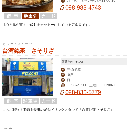
月・火・木ランチのみ11:00-15:0
営
0 金・土・日ランチ＆ディナー 17:
098-988-4743
30-21:30
【心と体が喜ぶご飯】をモットーにしている定食屋です。
カフェ・スイーツ
台湾銘茶 さそりざ
那覇市内｜その他
平均予算
￥
0席
席
日
休
11:00-21:30 土曜日 11:00-18:
営
30
098-836-5779
コスパ最強！那覇市長田の老舗ドリンクスタンド「台湾銘茶 さそりざ」
その他