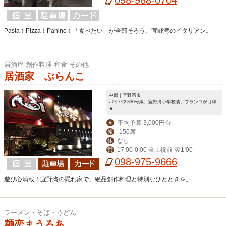
098-988-0704
Pasta！Pizza！Panino！「食べたい」が全部そろう、宜野湾のイタリアン。
居酒屋 創作料理 和食 その他
居酒家 ぶらんこ
中部｜宜野湾市
バイパス330号線、宜野湾小学校隣。ブランコが目印
★
平均予算 3,000円台
￥
150席
席
なし
休
17:00-0:00 金土祝前-翌1:00
営
098-975-9666
遊び心満載！宜野湾の隠れ家で、絶品創作料理と特別なひとときを。
ラーメン・そば・うどん
麺恋まうろあ