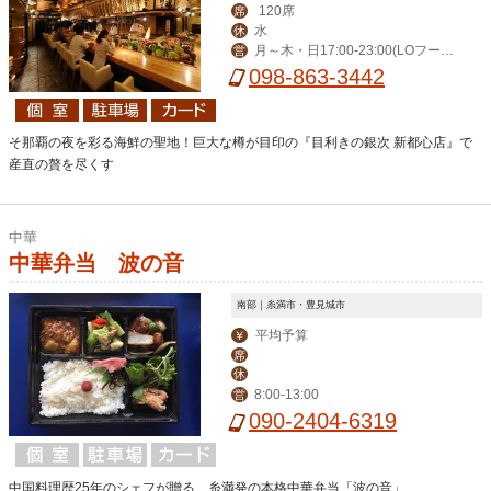
120席
席
水
休
月～木・日17:00-23:00(LOフード
営
22:00/ドリンク22:30)、金・土17:00-
098-863-3442
0:00(LOフード23:00/ドリンク23:30)
そ那覇の夜を彩る海鮮の聖地！巨大な樽が目印の『目利きの銀次 新都心店』で
産直の贅を尽くす
中華
中華弁当 波の音
南部｜糸満市・豊見城市
平均予算
￥
席
休
8:00-13:00
営
090-2404-6319
中国料理歴25年のシェフが贈る、糸満発の本格中華弁当「波の音」