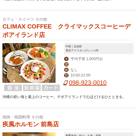
カフェ・スイーツ その他
CLIMAX COFFEE クライマックスコーヒーデ
ポアイランド店
中部｜北谷町
美浜アメリカンビレッジ内
平均予算 1,000円台
￥
席
なし
休
10:00-22:00
営
098-923-0010
沖縄の碧い海と最上のコーヒー。デポアイランドで心ほどけるひとときを。
焼肉・韓国料理 その他
疾風ホルモン 前島店
那覇市内｜松山・久米・前島