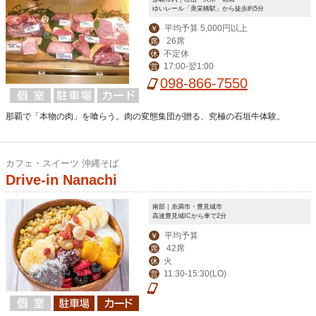
ゆいレール「美栄橋駅」から徒歩約5分
平均予算 5,000円以上
￥
26席
席
不定休
休
17:00-翌1:00
営
098-866-7550
那覇で「本物の肉」を喰らう。肉の変態集団が贈る、究極の石垣牛体験。
カフェ・スイーツ 沖縄そば
Drive-in Nanachi
南部｜糸満市・豊見城市
高速豊見城ICから車で2分
平均予算
￥
42席
席
火
休
11:30-15:30(LO)
営