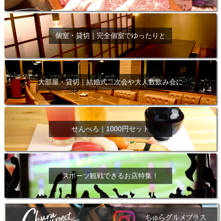
個室・貸切｜完全個室でゆったりと
大部屋・貸切｜結婚式二次会や大人数飲み会に
せんべろ｜1000円セット
スポーツ観戦できるお店特集！