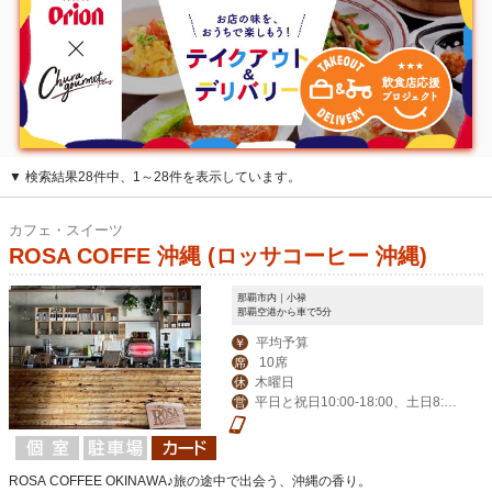
▼ 検索結果28件中、1～28件を表示しています。
カフェ・スイーツ
ROSA COFFE 沖縄 (ロッサコーヒー 沖縄)
那覇市内｜小禄
那覇空港から車で5分
平均予算
￥
10席
席
木曜日
休
平日と祝日10:00-18:00、土日8:3
営
0-18:00
ROSA COFFEE OKINAWA♪旅の途中で出会う、沖縄の香り。