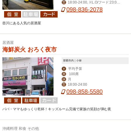
18:00-24:00, ※L.O/フード:23:0
営
盆・大晦日・正月三
0・ドリンク:23:30
098-836-2078
が日
壺川にある人気の居酒屋
居酒屋
海鮮炭火 おろく夜市
那覇市内｜小禄
平均予算
￥
100席
席
月
休
18:00-24:00
営
098-858-5580
パパ・ママもゆっくり乾杯！キッズルーム完備で家族の笑顔が弾む夜
沖縄料理 和食 その他