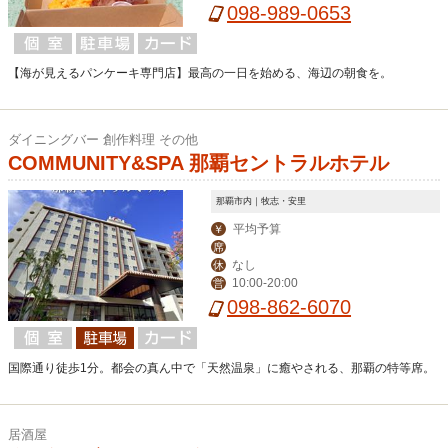
098-989-0653
【海が見えるパンケーキ専門店】最高の一日を始める、海辺の朝食を。
ダイニングバー 創作料理 その他
COMMUNITY&SPA 那覇セントラルホテル
那覇市内｜牧志・安里
平均予算
￥
席
なし
休
10:00-20:00
営
098-862-6070
国際通り徒歩1分。都会の真ん中で「天然温泉」に癒やされる、那覇の特等席。
居酒屋