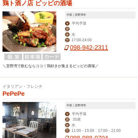
鶏ト酒ノ店 ピッピの酒場
中部｜宜野湾市
平均予算
￥
席
水
休
17:00-24:00
営
098-942-2311
＼宜野湾で飲むならココ！鶏好きが集まるピッピの酒場／
イタリアン・フレンチ
PePePe
中部｜宜野湾市
平均予算
￥
35席
席
水
休
11:00－15:00 17:00－21:00
営