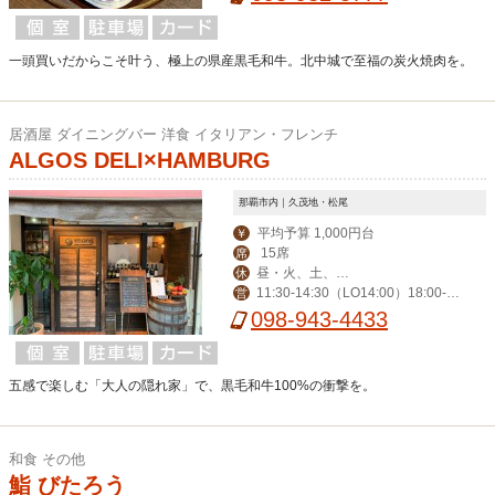
一頭買いだからこそ叶う、極上の県産黒毛和牛。北中城で至福の炭火焼肉を。
居酒屋 ダイニングバー 洋食 イタリアン・フレンチ
ALGOS DELI×HAMBURG
那覇市内｜久茂地・松尾
平均予算 1,000円台
￥
15席
席
昼・火、土、
休
11:30-14:30（LO14:00）18:00-0:
営
日、祝 夜・火
00（LO23:30）
098-943-4433
五感で楽しむ「大人の隠れ家」で、黒毛和牛100%の衝撃を。
和食 その他
鮨 びたろう