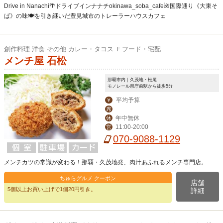
Drive in Nanachi🌴ドライブインナナチokinawa_soba_cafe🌺国際通り《大東そ
ば》の味🍽を引き継いだ豊見城市のトレーラーハウスカフェ
創作料理 洋食 その他 カレー・タコス Ｆフード・宅配
メンチ屋 石松
那覇市内｜久茂地・松尾
モノレール県庁前駅から徒歩5分
平均予算
￥
席
年中無休
休
11:00-20:00
営
070-9088-1129
メンチカツの常識が変わる！那覇・久茂地発、肉汁あふれるメンチ専門店。
ちゅらグルメ クーポン
店舗
5個以上お買い上げで1個20円引き。
詳細