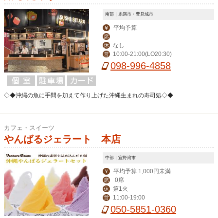
南部｜糸満市・豊見城市
平均予算
￥
席
なし
休
10:00-21:00(LO20:30)
営
098-996-4858
◇◆沖縄の魚に手間を加えて作り上げた沖縄生まれの寿司処◇◆
カフェ・スイーツ
やんばるジェラート 本店
中部｜宜野湾市
平均予算 1,000円未満
￥
0席
席
第1火
休
11:00-19:00
営
050-5851-0360