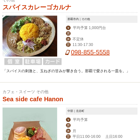
スパイスカレーゴカルナ
那覇市内｜その他
平均予算 1,000円台
￥
席
不定休
休
11:30-17:30
営
098-855-5558
「スパイスの刺激と、玉ねぎの甘みが響き合う。那覇で愛される一皿を。」
カフェ・スイーツ その他
Sea side cafe Hanon
中部｜北谷町
平均予算
￥
席
月
休
平日11:00-16:00 土日16:00
営