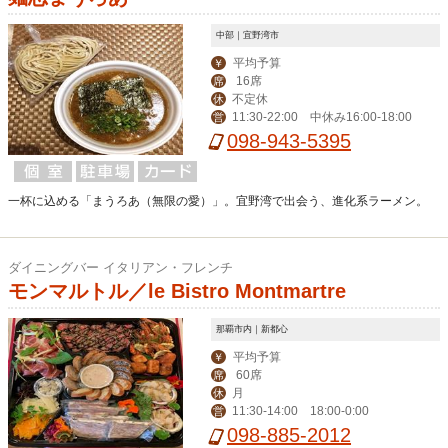
中部｜宜野湾市
平均予算
￥
16席
席
不定休
休
11:30-22:00 中休み16:00-18:00
営
098-943-5395
一杯に込める「まうろあ（無限の愛）」。宜野湾で出会う、進化系ラーメン。
ダイニングバー イタリアン・フレンチ
モンマルトル／le Bistro Montmartre
那覇市内｜新都心
平均予算
￥
60席
席
月
休
11:30-14:00 18:00-0:00
営
098-885-2012