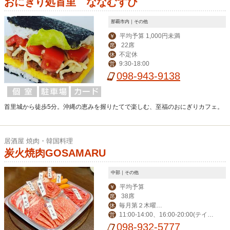
おにぎり処首里 ななむすび
那覇市内｜その他
平均予算 1,000円未満
￥
22席
席
不定休
休
9:30-18:00
営
098-943-9138
首里城から徒歩5分。沖縄の恵みを握りたてで楽しむ、至福のおにぎりカフェ。
居酒屋 焼肉・韓国料理
炭火焼肉GOSAMARU
中部｜その他
平均予算
￥
38席
席
毎月第２木曜※
休
11:00-14:00、16:00-20:00(テイク
営
現在は休まず営業し
アウト)
098-932-5777
ております