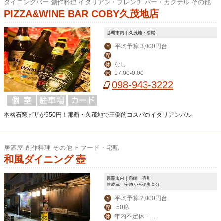
ダイニングバー 創作料理 イタリアン・フレンチ バー・カクテル その他
PIZZA&WINE BAR COBY久茂地店
那覇市内｜久茂地・松尾
平均予算 3,000円台
￥
席
なし
休
17:00-0:00
営
098-943-3222
本格石窯ピザが550円！那覇・久茂地で圧倒的コスパのイタリアンバル
居酒屋 創作料理 その他 Ｆフード・宅配
和風ダイニング 壺
那覇市内｜泉崎・壺川
古波蔵十字路から徒歩５分
平均予算 2,000円台
￥
50席
席
年内不定休・お
休