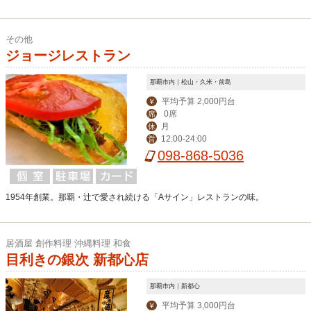
その他
ジョージレストラン
那覇市内｜松山・久米・前島
平均予算 2,000円台
￥
0席
席
月
休
12:00-24:00
営
098-868-5036
1954年創業。那覇・辻で愛され続ける「Aサイン」レストランの味。
居酒屋 創作料理 沖縄料理 和食
目利きの銀次 新都心店
那覇市内｜新都心
平均予算 3,000円台
￥