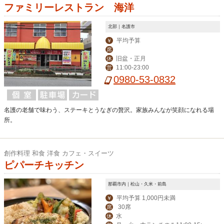
ファミリーレストラン 海洋
北部｜名護市
平均予算
￥
席
旧盆・正月
休
11:00-23:00
営
0980-53-0832
名護の老舗で味わう、ステーキとうなぎの贅沢。家族みんなが笑顔になれる場
所。
創作料理 和食 洋食 カフェ・スイーツ
ピパーチキッチン
那覇市内｜松山・久米・前島
平均予算 1,000円未満
￥
30席
席
水
休