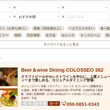
×
×
×
×
ウト（お持ち帰り）
団体（20名様以上）
一人で入りやすい
食べ飲
ミリー
個室
完全個室
女子会
せんべろ
キッズルーム
安
唄ライブ
サントリー
一人飲み
誕生日
大人数
飲み放題付き
キーワードをもっと見る
い飲み
コスパ最高
肉料理
模合
インスタ映え
座敷席
記
まで営業
半個室
ワイン
国際通り
生ビール込飲み放題
ステ
す。
県産魚
焼鳥
忘年会コース
レモンサワー
観光客に人気
大
Beer＆wine Dining COLOSSEO 262
名
落ち着いた空間
4000円台コース
合コン
オリオンドラフト
本酒
鮮魚
クラフトビールやセレクトワインを中心に、上質メニュ
大衆酒場
ノンアルコールビール
ウィスキー
テレ
ィーまで楽しめる、カジュアルダイニング登場♪
ピザ
焼酎
カラオケ
デリバリー
寿司
クリスマス
和食
ダイニングバー 洋食 イタリアン・フレンチ カウンター | 那覇市内 |
イ
県庁前駅周辺
大部屋40名
旭橋駅周辺
沖縄料理
スイーツ
久茂地・松尾 | 県庁前駅から徒歩3分程 | 平均予算 : 2,000円台 | 座席
数 : 25席 | 営業時間 : 17:00-24:00(LOフード23:00､ドリンク23:30) |
オリオン
海ぶどう
パスタ
民謡・生演奏
気軽に一杯
店内
定休日 : 不定
050-5851-0343
アグー豚
プレミアムモルツ
貝づくし
燻製料理
美栄橋駅周辺