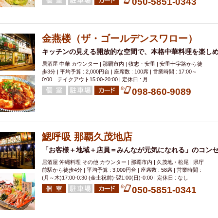
050-5851-0343
金燕楼（ザ・ゴールデンスワロー）
キッチンの見える開放的な空間で、本格中華料理を楽し
居酒屋 中華 カウンター | 那覇市内 | 牧志・安里 | 安里十字路から徒
歩3分 | 平均予算 : 2,000円台 | 座席数 : 100席 | 営業時間 : 17:00～
0:00 テイクアウト15:00-20:00 | 定休日 : 月
098-860-9089
鰓呼吸 那覇久茂地店
「お客様＋地域＋店員＝みんなが元気になれる」のコン
居酒屋 沖縄料理 その他 カウンター | 那覇市内 | 久茂地・松尾 | 県庁
前駅から徒歩4分 | 平均予算 : 3,000円台 | 座席数 : 58席 | 営業時間 :
(月～木)17:00-0:30 (金土祝前)‐翌1:00(日)‐0:00 | 定休日 : なし
050-5851-0341