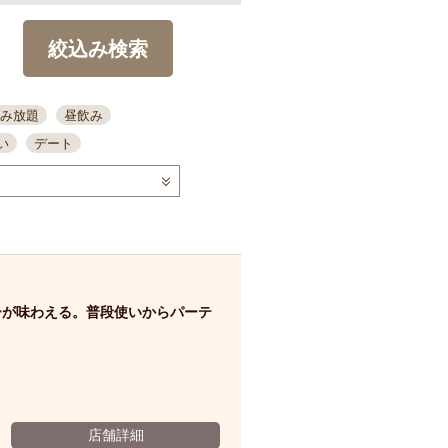
絞込み検索
み放題
昼飲み
い
デート
コース
ディナー
念日
泡盛
喫煙可
ーキ
歓迎会
宴会
部屋30名
カウンター
カクテル
送別会
ーが味わえる。普段使いからパーテ
ビ
飲み会
掘りごたつ
クーポン
結納・顔会わせ
全面禁煙
店舗詳細