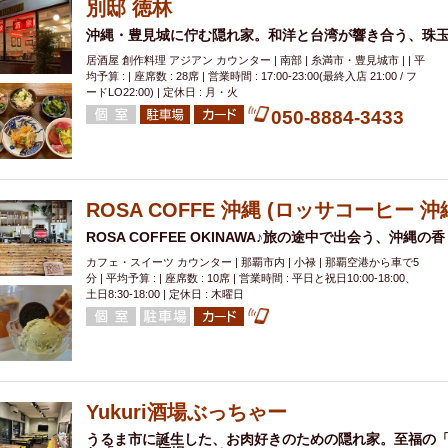
別邸 徳林
沖縄・豊見城に佇む隠れ家。和洋と台湾が響き合う、珠玉
居酒屋 創作料理 アジアン カウンター | 南部 | 糸満市・豊見城市 | | 平
均予算 : | 座席数 : 28席 | 営業時間 : 17:00-23:00(最終入店 21:00 / フ
ードLO22:00) | 定休日 : 月・火
050-8884-3433
ROSA COFFE 沖縄 (ロッサコーヒー 沖
ROSA COFFEE OKINAWA♪旅の途中で出会う、沖縄の
カフェ・スイーツ カウンター | 那覇市内 | 小禄 | 那覇空港から車で5
分 | 平均予算 : | 座席数 : 10席 | 営業時間 : 平日と祝日10:00-18:00、
土日8:30-18:00 | 定休日 : 木曜日
Yukuri酒場ぶっちゃー
うるま市に誕生した、お肉好きのための隠れ家。至福の