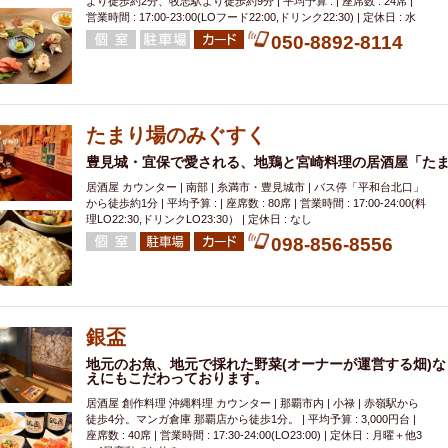
より徒歩約2分、牧志駅より徒歩約9分 | 平均予算 : | 座席数 : 24席 |
営業時間 : 17:00-23:00(LOフード22:00,ドリンク22:30) | 定休日 : 水
050-8892-8114
たまり場のみぐすく
豊見城・宜保で愛される、地鶏と宮崎料理の居酒屋「た
居酒屋 カウンター | 南部 | 糸満市・豊見城市 | バス停「平和台北口」
から徒歩約1分 | 平均予算 : | 座席数 : 80席 | 営業時間 : 17:00-24:00(料
理LO22:30,ドリンクLO23:30） | 定休日 : なし
098-856-8556
銀盃
地元のお魚、地元で採れた野菜(オーナーが運営する畑)な
えにもこだわっております。
居酒屋 創作料理 沖縄料理 カウンター | 那覇市内 | 小禄 | 赤嶺駅から
徒歩4分。マンガ倉庫 那覇店から徒歩1分。 | 平均予算 : 3,000円台 |
座席数 : 40席 | 営業時間 : 17:30-24:00(LO23:00) | 定休日 : 月曜＋他3