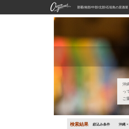
那覇/南部/中部/北部/石垣島の居酒
沖
っ
ご
検索結果
絞込み条件
沖縄