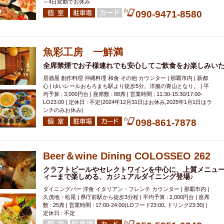
～4日変動でお休み
090-9471-8580
魚彩工房 一鮮満
全席禁煙でお子様連れでも安心してご飲食をお楽しみい
居酒屋 創作料理 沖縄料理 和食 その他 カウンター | 那覇市内 | 新都
心 | ゆいレールおもろまち駅より徒歩5分。洋服の青山となり。 | 平
均予算 : 3,000円台 | 座席数 : 88席 | 営業時間 : 11:30-15:30/17:00-
LO23:00 | 定休日 : 不定(2024年12月31日はお休み,2025年1月1日はラ
ンチのみお休み)
098-861-7878
Beer＆wine Dining COLOSSEO 262
クラフトビールやセレクトワインを中心に、上質メニュ
ィーまで楽しめる、カジュアルダイニング登場♪
ダイニングバー 洋食 イタリアン・フレンチ カウンター | 那覇市内 |
久茂地・松尾 | 県庁前駅から徒歩3分程 | 平均予算 : 2,000円台 | 座席
数 : 25席 | 営業時間 : 17:00-24:00(LOフード23:00､ドリンク23:30) |
定休日 : 不定