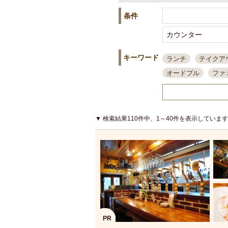
条件
キーワード
ランチ
テイクア
オードブル
ファ
スポーツ観戦
島
接待・会食
ちょ
結婚式二次会
朝
▼ 検索結果110件中、1～40件を表示していま
夜10時以降入店可
貸切可
大部屋20
カード可
厳選日
3000円台コース
アサヒスーパードラ
大部屋50名以上～
ハッピーアワー
PR