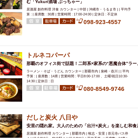
む「Yukuri酒場 ぶっちゃー」
居酒屋 創作料理 洋食 カウンター | 中部 | 沖縄市・うるま市 | | 平均予
算 : | 座席数 : 30席 | 営業時間 : 17:00-24:00 | 定休日 : 不定休
098-923-4557
トルネコパーパ
那覇のオフィス街で話題！二郎系×家系の“悪魔合体”ラ
ラーメン・そば・うどん カウンター | 那覇市内 | 泉崎・壺川 | | 平均
予算 : | 座席数 : 14席 | 営業時間 : 平日8:00-17:00 、土曜/祝日10:30-
14:30 | 定休日 : 日
080-8549-9746
だしと炭火 八日や
安里の隠れ家。大人のための「出汁×炭火」を楽しむ和食
居酒屋 創作料理 カウンター | 那覇市内 | 牧志・安里 | 崇元寺バス停