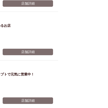
店舗詳細
題が
麦職
めるお店
人→
店舗詳細
オリ
セプトで元気に営業中！
オン
ザ ド
店舗詳細