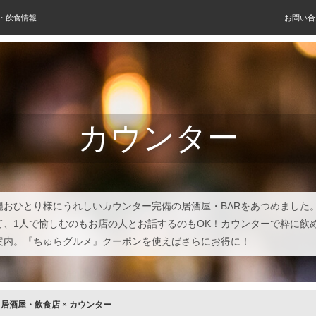
屋・飲食情報
お問い合
カウンター
縄おひとり様にうれしいカウンター完備の居酒屋・BARをあつめました
て、1人で愉しむのもお店の人とお話するのもOK！カウンターで粋に飲
案内。『ちゅらグルメ』クーポンを使えばさらにお得に！
×
居酒屋・飲食店
×
カウンター