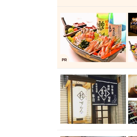
飲み放題付きコース3
キリン一番搾り
アレルギー対応可能
ダイエット中におス
ソファー
激辛料
ファーストフード
スクリーン
スペ
PR
カニ
カフェ
餃子
キリン
ホッピー
焼肉
マイク
サッポロ
市立病院前駅周辺
綺麗orお洒落なトイ
クラフトビール
壺川駅周辺
秋限
ラクレット
赤嶺