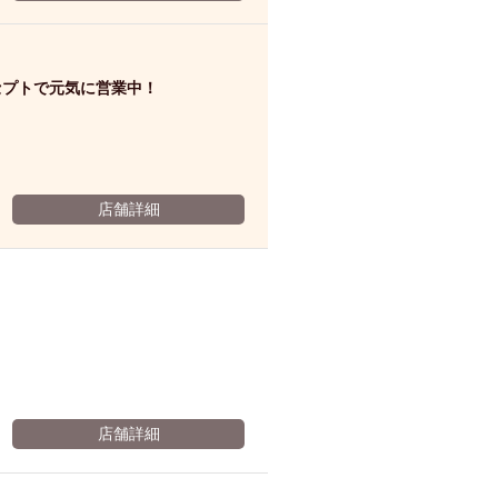
ム肉
洋食
入店可
サプライズ
ーメン
時間無制飲み放題
セプトで元気に営業中！
コース
地中海料理
鍋
入店１時間が安い
野菜巻き串
区
ジンギスカン
店舗詳細
イタリアン
古島駅周辺
炉端焼き
ふぐ料理
キング（ビュッフェ）
限定メニュー
おでん
牛串焼き
駅周辺
やぎ料理
駅周辺
小禄駅周辺
店舗詳細
LUNCH 特集
造形集団