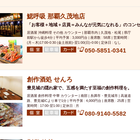
000円
肉の日
おもろまち駅周辺
オープンテラス
マトン・ラ
エビ
カレー
チャージ無し
牡蠣
夜景・景色◎
夜12時以降
鰓呼吸 那覇久茂地店
牧志駅周辺
ペット同伴
ビアガーデン
チーズ
天ぷら
ラ
「お客様＋地域＋店員＝みんなが元気になれる」のコン
スメ
沖縄そば
串揚げ
バレンタイン
立ち飲み
5000円以上
居酒屋 沖縄料理 その他 カウンター | 那覇市内 | 久茂地・松尾 | 県庁
理
石垣牛
アヒージョ
アサヒ
割烹
女性専用トイレあり
前駅から徒歩4分 | 平均予算 : 3,000円台 | 座席数 : 58席 | 営業時間 :
(月～木)17:00-0:30 (金土祝前)‐翌1:00(日)‐0:00 | 定休日 : なし
スペシャルディナー
ホルモン(もつ)
炭火焼
ペイディ（給料日）
050-5851-0341
インバル・イタリアンバール
食べ放題
動物カフェ＆バー
屋富祖地
ジビエ
安里駅周辺
アジア・エスニック
熱燗
生け簀
獺祭
分煙
少人数貸切(15名以下から)
島野菜
しゃぶしゃぶ
パクチー
創作酒処 せんろ
電気ブラン
エビスビール
ウェディング
58KACHA-SEA
バイ
豊見城の隠れ家で、五感を満たす至福の創作料理を。
昼宴会
イベリコ豚
山盛、メガ盛り
つけ麺
日本そば
冬
居酒屋 創作料理 中華 カウンター | 南部 | 糸満市・豊見城市 | 高速道
中華
お好み焼き・もんじゃ
オーガニック
プレミアムフライデー
路、豊見城ICより車で1分 | 平均予算 : 4,000円台 | 座席数 : 25席 | 営
レ
ランチバイキング
業時間 : 17:00-翌1:00 | 定休日 : 月
フルーツハイボール
飲み比べセット
首里
080-9140-5582
鉄板焼き
幹事様特典
おばんざい
チーズタッカルビ
奥武山公園
定メニュー
春限定メニュー
フレンチ
夏限定メニュー
ENJOY 
駅周辺
シードル
那覇空港駅周辺
儀保駅周辺