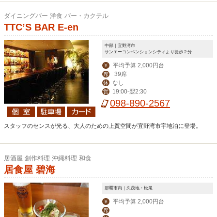
ダイニングバー 洋食 バー・カクテル
TTC’S BAR E-en
中部｜宜野湾市
サンエーコンベンションシティより徒歩２分
平均予算 2,000円台
￥
39席
席
なし
休
19:00-翌2:30
営
098-890-2567
スタッフのセンスが光る、大人のための上質空間が宜野湾市宇地泊に登場。
居酒屋 創作料理 沖縄料理 和食
居食屋 碧海
那覇市内｜久茂地・松尾
平均予算 2,000円台
￥
席