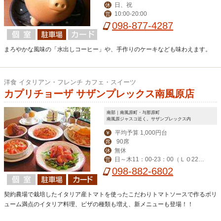
日、祝
休
10:00-20:00
営
098-877-4287
まろやかな風味の「水出しコーヒー」や、手作りのケーキなども味わえます。
洋食 イタリアン・フレンチ カフェ・スイーツ
カプリチョーザ サザンプレックス南風原店
南部｜南風原町・与那原町
南風原ジャスコ近く。サザンプレックス内
平均予算 1,000円台
￥
90席
席
無休
休
日～木11：00-23：00（ＬＯ22：
営
30） 金・土（LO-23：30）
098-882-6802
契約農場で栽培したイタリア産トマトを使ったこだわりトマトソースで作るボリ
ューム満点のイタリア料理、ピザの種類も増え、新メニューも登場！！