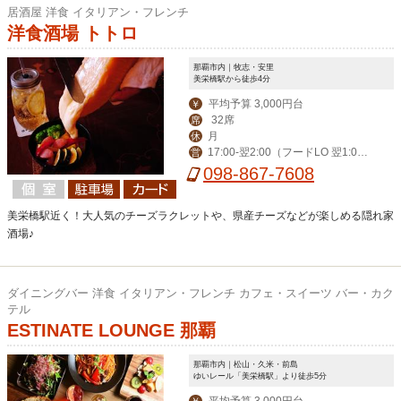
居酒屋 洋食 イタリアン・フレンチ
洋食酒場 トトロ
那覇市内｜牧志・安里
美栄橋駅から徒歩4分
平均予算 3,000円台
￥
32席
席
月
休
17:00-翌2:00（フードLO 翌1:0
営
0）
098-867-7608
美栄橋駅近く！大人気のチーズラクレットや、県産チーズなどが楽しめる隠れ家
酒場♪
ダイニングバー 洋食 イタリアン・フレンチ カフェ・スイーツ バー・カク
テル
ESTINATE LOUNGE 那覇
那覇市内｜松山・久米・前島
ゆいレール「美栄橋駅」より徒歩5分