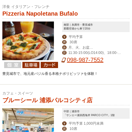
洋食 イタリアン・フレンチ
Pizzeria Napoletana Bufalo
南部｜糸満市・豊見城市
那覇空港から車で20分
平均予算
￥
30席
席
月、火、お盆、
休
11:30-15:00(LO14:00)、18:00-2
営
年末年始、その他不
3:00(LO22:00)、日曜日は22:00(LO2
098-987-7552
定休
1:00)まで
豊見城市で、地元産バジル香る本格ナポリピッツァを体験！
カフェ・スイーツ
ブルーシール 浦添パルコシティ店
中部｜浦添市
「サンエー浦添西海岸 PARCO CITY」1階
平均予算 1,000円未満
￥
10席
席