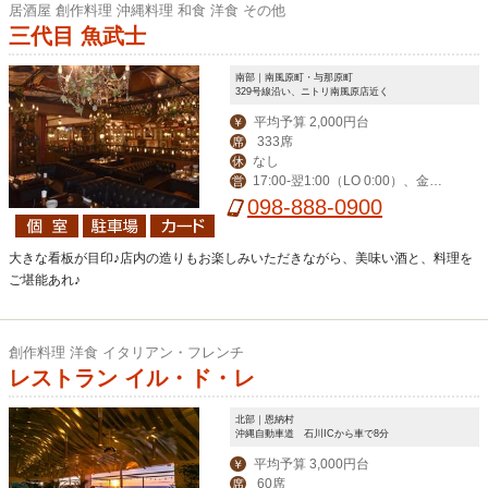
居酒屋 創作料理 沖縄料理 和食 洋食 その他
三代目 魚武士
南部｜南風原町・与那原町
329号線沿い、ニトリ南風原店近く
平均予算 2,000円台
￥
333席
席
なし
休
17:00-翌1:00（LO 0:00）、金土
営
祝前17:00-翌2:00（LO 翌1:00）
098-888-0900
大きな看板が目印♪店内の造りもお楽しみいただきながら、美味い酒と、料理を
ご堪能あれ♪
創作料理 洋食 イタリアン・フレンチ
レストラン イル・ド・レ
北部｜恩納村
沖縄自動車道 石川ICから車で8分
平均予算 3,000円台
￥
60席
席