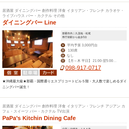
居酒屋 ダイニングバー 創作料理 洋食 イタリアン・フレンチ カラオケ・
ライブハウス バー・カクテル その他
ダイニングバー Line
那覇市内｜久茂地・松尾
県庁前駅から徒歩5分
平均予算 3,000円台
￥
130席
席
なし
休
【月～木 平日】 21:00-翌5:00
営
【その他】19:00-翌6:00
098-917-0717
★沖縄最大級★那覇・国際通りエスプリコートビル５階・大人数で楽しめるダイ
ニングバー誕生！
居酒屋 ダイニングバー 創作料理 洋食 イタリアン・フレンチ アジアン カ
フェ・スイーツ バー・カクテル TV出演
PaPa’s Kitchin Dining Cafe