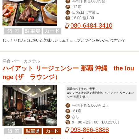
平均予算 2,000円台
￥
12席
席
日(祝日は営業、
休
18:00‐翌1:00
営
月曜振替休)
080-6484-3410
じっくりじわじわ焼いた美味しいラムチョップとワインをいかがですか？
洋食 バー・カクテル
ハイアット リージェンシー 那覇 沖縄 the lou
nge (ザ ラウンジ）
那覇市内｜牧志・安里
ゆいレール牧志駅徒歩約7分。ハイアット リージェン
シー 那覇 沖縄 内。
平均予算 5,000円以上
￥
61席
席
なし
休
9：00～23：00（LO.22:00）
営
098-866-8888