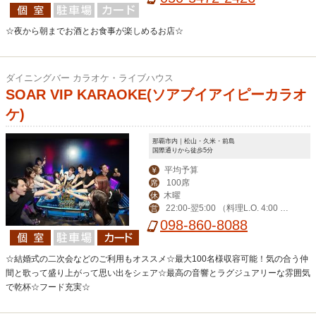
☆夜から朝までお酒とお食事が楽しめるお店☆
ダイニングバー カラオケ・ライブハウス
SOAR VIP KARAOKE(ソアブイアイピーカラオ
ケ)
那覇市内｜松山・久米・前島
国際通りから徒歩5分
平均予算
￥
100席
席
木曜
休
22:00-翌5:00 （料理L.O. 4:00 ド
営
リンクL.O. 4:00）
098-860-8088
☆結婚式の二次会などのご利用もオススメ☆最大100名様収容可能！気の合う仲
間と歌って盛り上がって思い出をシェア☆最高の音響とラグジュアリーな雰囲気
で乾杯☆フード充実☆