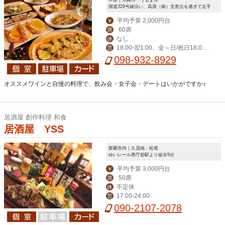
中部｜沖縄市・うるま市
国道329号線沿い、高原（南）交差点を過ぎて左手
平均予算 2,000円台
￥
60席
席
なし
休
18:00‐翌1:00、金～日/祝日18:00-
営
翌2:00
098-932-8929
オススメワインと自慢の料理で、飲み会・女子会・デートはいかがですか♪
居酒屋 創作料理 和食
居酒屋 YSS
那覇市内｜久茂地・松尾
ゆいレール県庁前駅より徒歩5分
平均予算 3,000円台
￥
50席
席
不定休
休
17:00-24:00
営
090-2107-2078