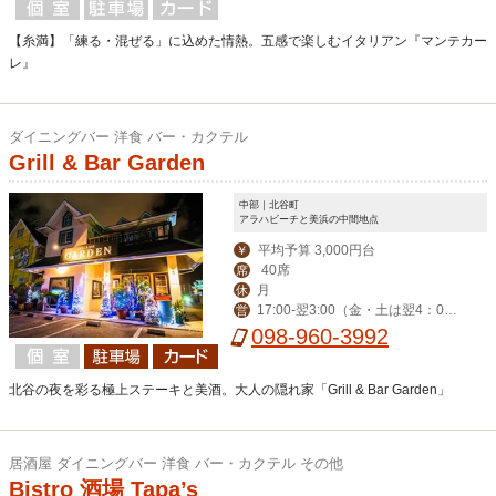
【糸満】「練る・混ぜる」に込めた情熱。五感で楽しむイタリアン『マンテカー
レ』
ダイニングバー 洋食 バー・カクテル
Grill & Bar Garden
中部｜北谷町
アラハビーチと美浜の中間地点
平均予算 3,000円台
￥
40席
席
月
休
17:00-翌3:00（金・土は翌4：00
営
迄） ※ハッピーアワー17:00-19:00
098-960-3992
北谷の夜を彩る極上ステーキと美酒。大人の隠れ家「Grill & Bar Garden」
居酒屋 ダイニングバー 洋食 バー・カクテル その他
Bistro 酒場 Tapa’s