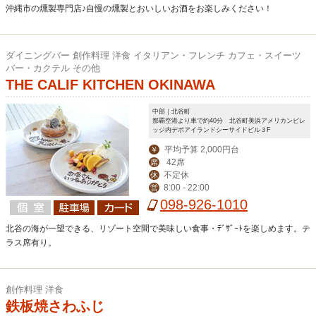
沖縄市の燻製専門店♪自慢の燻製とおいしいお酒をお楽しみください！
ダイニングバー 創作料理 洋食 イタリアン・フレンチ カフェ・スイーツ
バー・カクテル その他
THE CALIF KITCHEN OKINAWA
中部｜北谷町
那覇空港より車で約40分 北谷町美浜アメリカンビレ
ッジ内デポアイランドシーサイドビル３F
平均予算 2,000円台
￥
42席
席
不定休
休
8:00 - 22:00
営
098-926-1010
北谷の海が一望できる、リゾート空間で美味しい食事・ﾃﾞｻﾞｰﾄを楽しめます。テ
ラス席有り。
創作料理 洋食
鉄板焼さわふじ