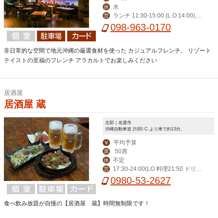
水
休
ランチ 11:30-15:00 (L.O.14:00),デ
営
ィナー 17:30-23:00 (L.O.21:00)
098-963-0170
非日常的な空間で地元沖縄の厳選食材を使った カジュアルフレンチ。 リゾート
テイストの至福のフレンチ アラカルトでお楽しみください
居酒屋
居酒屋 蔵
北部｜名護市
沖縄自動車道 許田I.C.より車で約13分。
平均予算
￥
50席
席
不定
休
17:30-24:00(LO 料理21:50 ドリン
営
ク23:45)
0980-53-2627
食べ飲み放題が自慢の【居酒屋 蔵】時間無制限です！