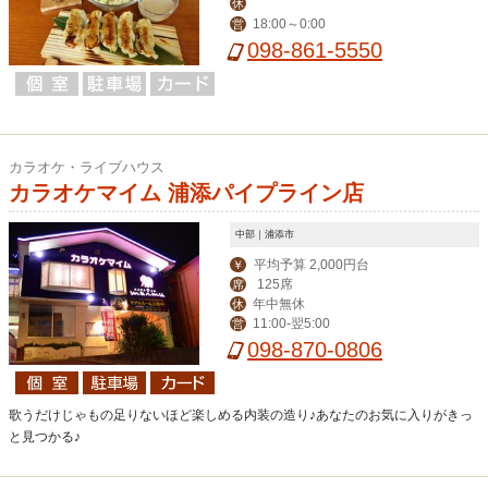
休
18:00～0:00
営
098-861-5550
カラオケ・ライブハウス
カラオケマイム 浦添パイプライン店
中部｜浦添市
平均予算 2,000円台
￥
125席
席
年中無休
休
11:00-翌5:00
営
098-870-0806
歌うだけじゃもの足りないほど楽しめる内装の造り♪あなたのお気に入りがきっ
と見つかる♪