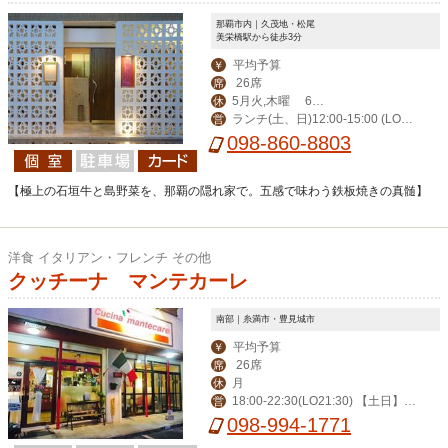
那覇市内｜久茂地・松尾
美栄橋駅から徒歩3分
平均予算
￥
26席
席
5月火,木曜 6月
休
ランチ(土、日)12:00-15:00 (LO1
営
火曜が定休日となり
098-860-8803
4:00) ディナー17:00-23:00(LO22:00)
ます
【極上の石垣牛と島野菜を、那覇の隠れ家で。五感で味わう鉄板焼きの真髄】
洋食 イタリアン・フレンチ その他
クッチーナ マンテカーレ
南部｜糸満市・豊見城市
平均予算
￥
26席
席
月
休
18:00-22:30(LO21:30) 【土日】 1
営
2:00-15:00(LO14:00) 18:00-22:30(LO
098-994-1771
21:30)