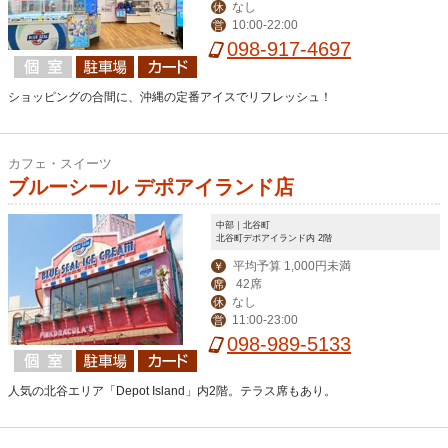
なし
休
10:00-22:00
営
098-917-4697
ショッピングの合間に、沖縄の定番アイスでリフレッシュ！
カフェ・スイーツ
ブルーシール デポアイランド店
中部｜北谷町
北谷町デポアイランド内 2階
平均予算 1,000円未満
￥
42席
席
なし
休
11:00-23:00
営
098-989-5133
人気の北谷エリア「Depot Island」内2階。テラス席もあり。