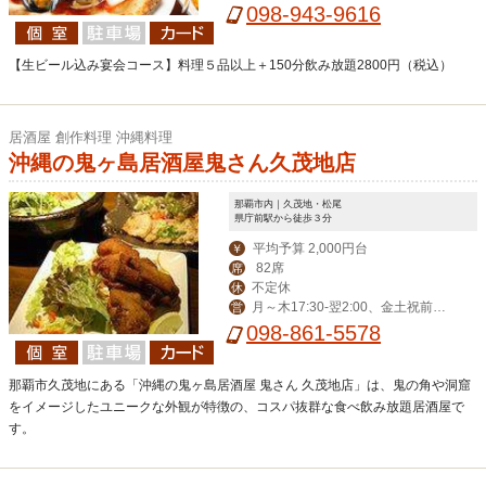
098-943-9616
【生ビール込み宴会コース】料理５品以上＋150分飲み放題2800円（税込）
居酒屋 創作料理 沖縄料理
沖縄の鬼ヶ島居酒屋鬼さん久茂地店
那覇市内｜久茂地・松尾
県庁前駅から徒歩３分
平均予算 2,000円台
￥
82席
席
不定休
休
月～木17:30-翌2:00、金土祝前17:
営
00-翌3:00（LO翌2:30）
098-861-5578
那覇市久茂地にある「沖縄の鬼ヶ島居酒屋 鬼さん 久茂地店」は、鬼の角や洞窟
をイメージしたユニークな外観が特徴の、コスパ抜群な食べ飲み放題居酒屋で
す。