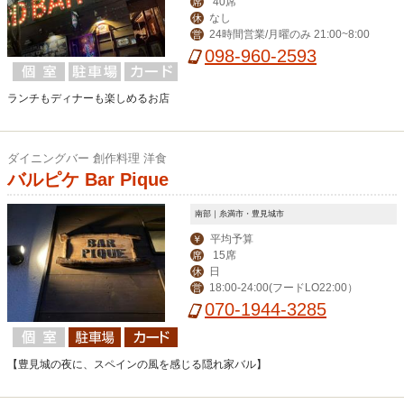
40席
席
なし
休
24時間営業/月曜のみ 21:00~8:00
営
098-960-2593
ランチもディナーも楽しめるお店
ダイニングバー 創作料理 洋食
バルピケ Bar Pique
南部｜糸満市・豊見城市
平均予算
￥
15席
席
日
休
18:00-24:00(フードLO22:00）
営
070-1944-3285
【豊見城の夜に、スペインの風を感じる隠れ家バル】