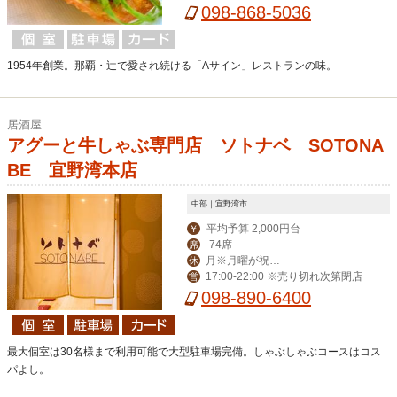
098-868-5036
1954年創業。那覇・辻で愛され続ける「Aサイン」レストランの味。
居酒屋
アグーと牛しゃぶ専門店 ソトナベ SOTONA
BE 宜野湾本店
中部｜宜野湾市
平均予算 2,000円台
￥
74席
席
月※月曜が祝日
休
17:00-22:00 ※売り切れ次第閉店
営
の場合は火曜が定休
098-890-6400
最大個室は30名様まで利用可能で大型駐車場完備。しゃぶしゃぶコースはコス
パよし。