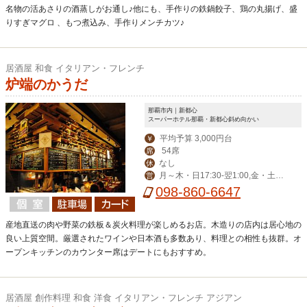
名物の活あさりの酒蒸しがお通し♪他にも、手作りの鉄鍋餃子、鶏の丸揚げ、盛
りすぎマグロ 、もつ煮込み、手作りメンチカツ♪
居酒屋 和食 イタリアン・フレンチ
炉端のかうだ
那覇市内｜新都心
スーパーホテル那覇・新都心斜め向かい
平均予算 3,000円台
￥
54席
席
なし
休
月～木・日17:30-翌1:00,金・土・
営
祝前17:30-翌2:00
098-860-6647
産地直送の肉や野菜の鉄板＆炭火料理が楽しめるお店。木造りの店内は居心地の
良い上質空間。厳選されたワインや日本酒も多数あり、料理との相性も抜群。オ
ープンキッチンのカウンター席はデートにもおすすめ。
居酒屋 創作料理 和食 洋食 イタリアン・フレンチ アジアン