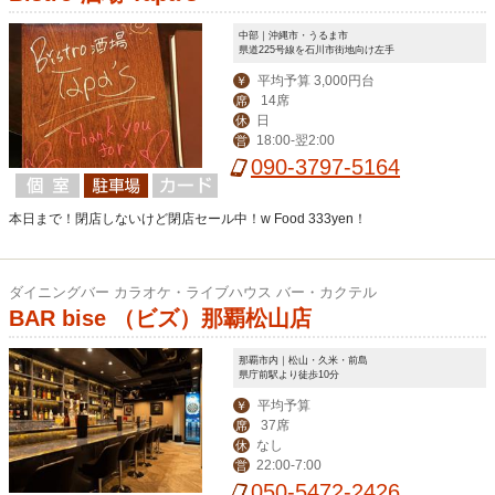
中部｜沖縄市・うるま市
県道225号線を石川市街地向け左手
平均予算 3,000円台
￥
14席
席
日
休
18:00-翌2:00
営
090-3797-5164
本日まで！閉店しないけど閉店セール中！w Food 333yen！
ダイニングバー カラオケ・ライブハウス バー・カクテル
BAR bise （ビズ）那覇松山店
那覇市内｜松山・久米・前島
県庁前駅より徒歩10分
平均予算
￥
37席
席
なし
休
22:00-7:00
営
050-5472-2426