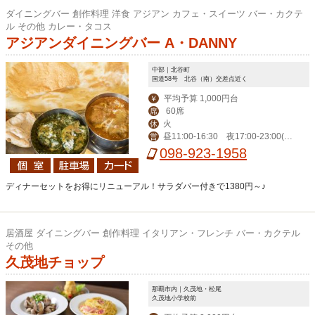
ダイニングバー 創作料理 洋食 アジアン カフェ・スイーツ バー・カクテ
ル その他 カレー・タコス
アジアンダイニングバー A・DANNY
中部｜北谷町
国道58号 北谷（南）交差点近く
平均予算 1,000円台
￥
60席
席
火
休
昼11:00-16:30 夜17:00‐23:00(L
営
O 22:00)、金土24:00（LO 23:00）
098-923-1958
ディナーセットをお得にリニューアル！サラダバー付きで1380円～♪
居酒屋 ダイニングバー 創作料理 イタリアン・フレンチ バー・カクテル
その他
久茂地チョップ
那覇市内｜久茂地・松尾
久茂地小学校前