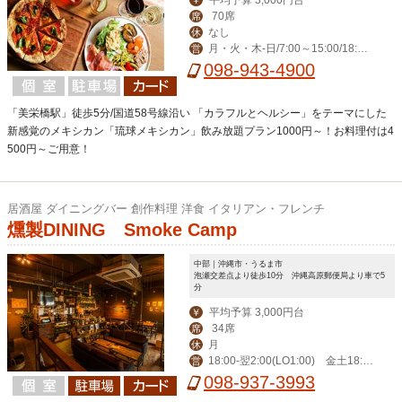
平均予算 3,000円台
￥
70席
席
なし
休
月・火・木-日/7:00～15:00/18:00
営
～23:00(料理L.O. 22:00) 毎週水曜日は
098-943-4900
ディナー定休日。
「美栄橋駅」徒歩5分/国道58号線沿い 「カラフルとヘルシー」をテーマにした
新感覚のメキシカン「琉球メキシカン」飲み放題プラン1000円～！お料理付は4
500円～ご用意！
居酒屋 ダイニングバー 創作料理 洋食 イタリアン・フレンチ
燻製DINING Smoke Camp
中部｜沖縄市・うるま市
泡瀬交差点より徒歩10分 沖縄高原郵便局より車で5
分
平均予算 3,000円台
￥
34席
席
月
休
18:00‐翌2:00(LO1:00) 金土18:0
営
0‐翌3:00(LO翌2:00)
098-937-3993