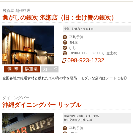
居酒屋 創作料理
魚がしの銀次 泡瀬店（旧：生け簀の銀次）
中部｜沖縄市・うるま市
平均予算
￥
84席
席
なし
休
18:00-0:00(LO23:00)、金土祝前1
営
8:00-1:00(0:00)
098-923-1732
全国各地の厳選食材と獲れたての海の幸を堪能！モダンな店内はデートにも◎
ダイニングバー
沖縄ダイニングバー リップル
那覇市内｜松山・久米・前島
松山交差点より徒歩1分
平均予算
￥