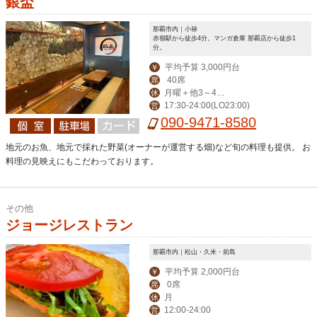
銀盃
那覇市内｜小禄
赤嶺駅から徒歩4分。マンガ倉庫 那覇店から徒歩1
分。
平均予算 3,000円台
￥
40席
席
月曜＋他3～4日
休
17:30-24:00(LO23:00)
営
変動でお休み
090-9471-8580
地元のお魚、地元で採れた野菜(オーナーが運営する畑)など旬の料理も提供。 お
料理の見映えにもこだわっております。
その他
ジョージレストラン
那覇市内｜松山・久米・前島
平均予算 2,000円台
￥
0席
席
月
休
12:00-24:00
営