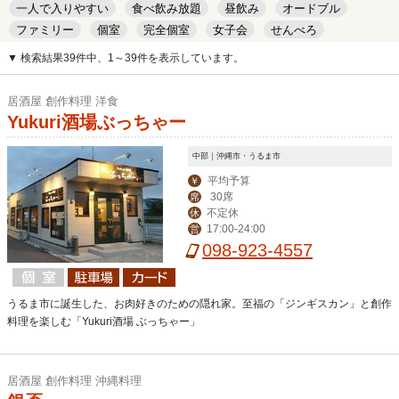
一人で入りやすい
食べ飲み放題
昼飲み
オードブル
ファミリー
個室
完全個室
女子会
せんべろ
キッズルーム
安い
デート
▼ 検索結果39件中、1～39件を表示しています。
居酒屋 創作料理 洋食
Yukuri酒場ぶっちゃー
中部｜沖縄市・うるま市
平均予算
￥
30席
席
不定休
休
17:00-24:00
営
098-923-4557
うるま市に誕生した、お肉好きのための隠れ家。至福の「ジンギスカン」と創作
料理を楽しむ「Yukuri酒場 ぶっちゃー」
居酒屋 創作料理 沖縄料理