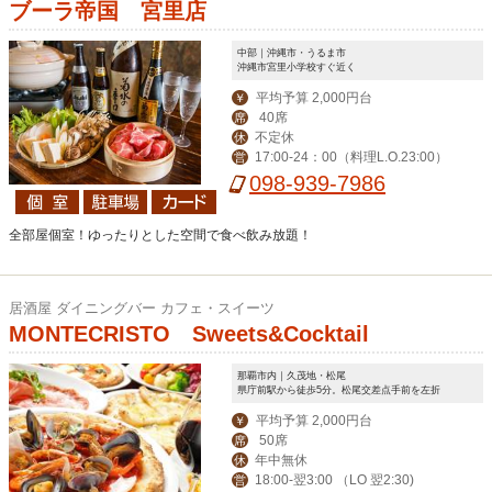
ブーラ帝国 宮里店
中部｜沖縄市・うるま市
沖縄市宮里小学校すぐ近く
平均予算 2,000円台
￥
40席
席
不定休
休
17:00-24：00（料理L.O.23:00）
営
098-939-7986
全部屋個室！ゆったりとした空間で食べ飲み放題！
居酒屋 ダイニングバー カフェ・スイーツ
MONTECRISTO Sweets&Cocktail
那覇市内｜久茂地・松尾
県庁前駅から徒歩5分。松尾交差点手前を左折
平均予算 2,000円台
￥
50席
席
年中無休
休
18:00-翌3:00 （LO 翌2:30)
営