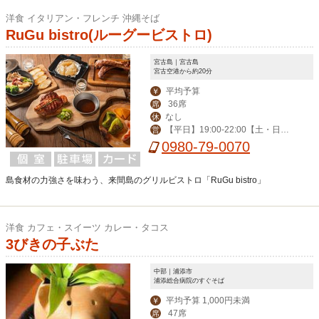
洋食 イタリアン・フレンチ 沖縄そば
RuGu bistro(ルーグービストロ)
宮古島｜宮古島
宮古空港から約20分
平均予算
￥
36席
席
なし
休
【平日】19:00-22:00【土・日】1
営
1:30-14:00,19:00-22:00 （11/16-4/25
0980-79-0070
は18:00スタートのみ）」
島食材の力強さを味わう、来間島のグリルビストロ「RuGu bistro」
洋食 カフェ・スイーツ カレー・タコス
3びきの子ぶた
中部｜浦添市
浦添総合病院のすぐそば
平均予算 1,000円未満
￥
47席
席