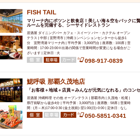
000円
肉の日
おもろまち駅周辺
オープンテラス
マトン・ラ
エビ
カレー
チャージ無し
牡蠣
夜景・景色◎
夜12時以降
FISH TAIL
牧志駅周辺
ペット同伴
ビアガーデン
チーズ
天ぷら
ラ
マリーナ内にポツンと飲食店！美しい海＆空をバックに贅
ルームを完備する、シーサイドレストラン
スメ
沖縄そば
串揚げ
バレンタイン
立ち飲み
5000円以上
居酒屋 ダイニングバー カフェ・スイーツ バー・カクテル オープン
理
石垣牛
アヒージョ
アサヒ
割烹
女性専用トイレあり
テラス | 中部 | 宜野湾市 | 沖縄コンベンションセンターから徒歩1
分 宜野湾港マリーナ内 | 平均予算 : 3,000円台 | 座席数 : 100席 | 営
スペシャルディナー
ホルモン(もつ)
炭火焼
ペイディ（給料日）
業時間 : 17:00-23:00※出港の関係で営業時間が変更になる場合がご
ざいます | 定休日 : 火
インバル・イタリアンバール
食べ放題
動物カフェ＆バー
屋富祖地
098-917-0839
ジビエ
安里駅周辺
アジア・エスニック
熱燗
生け簀
獺祭
分煙
少人数貸切(15名以下から)
島野菜
しゃぶしゃぶ
パクチー
電気ブラン
エビスビール
ウェディング
58KACHA-SEA
バイ
鰓呼吸 那覇久茂地店
昼宴会
イベリコ豚
山盛、メガ盛り
つけ麺
日本そば
冬
「お客様＋地域＋店員＝みんなが元気になれる」のコン
中華
お好み焼き・もんじゃ
オーガニック
プレミアムフライデー
居酒屋 沖縄料理 その他 オープンテラス | 那覇市内 | 久茂地・松尾 |
県庁前駅から徒歩4分 | 平均予算 : 3,000円台 | 座席数 : 58席 | 営業時
レ
ランチバイキング
フルーツハイボール
飲み比べセット
首里
間 : (月～木)17:00-0:30 (金土祝前)‐翌1:00(日)‐0:00 | 定休日 : なし
鉄板焼き
幹事様特典
おばんざい
チーズタッカルビ
050-5851-0341
奥武山公園
定メニュー
春限定メニュー
フレンチ
夏限定メニュー
ENJOY 
駅周辺
シードル
那覇空港駅周辺
儀保駅周辺