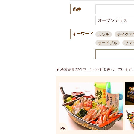
条件
キーワード
ランチ
テイクア
オードブル
ファ
スポーツ観戦
島
接待・会食
ちょ
結婚式二次会
朝
▼ 検索結果22件中、1～22件を表示しています
夜10時以降入店可
貸切可
大部屋20
カード可
厳選日
3000円台コース
アサヒスーパードラ
大部屋50名以上～
ハッピーアワー
PR