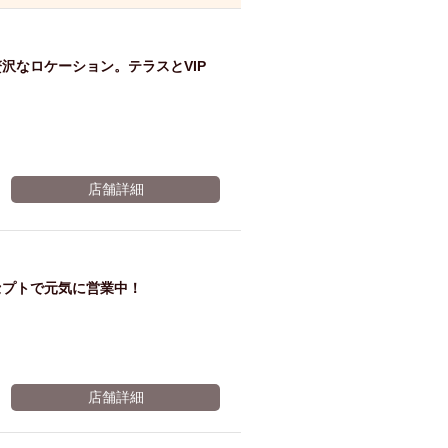
ム肉
洋食
入店可
サプライズ
ーメン
時間無制飲み放題
沢なロケーション。テラスとVIP
コース
地中海料理
鍋
入店１時間が安い
野菜巻き串
区
ジンギスカン
店舗詳細
イタリアン
古島駅周辺
炉端焼き
ふぐ料理
キング（ビュッフェ）
限定メニュー
おでん
セプトで元気に営業中！
牛串焼き
駅周辺
やぎ料理
駅周辺
小禄駅周辺
LUNCH 特集
造形集団
店舗詳細