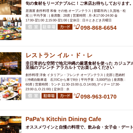
旬の食材をリーズナブルに！ご来店お待ちしております
居酒屋 創作料理 和食 その他 オープンテラス | 那覇市内 | 久茂地・松
尾 | | 平均予算 : | 座席数 : 28席 | 営業時間 : 月-木17:00-24:00 金
17:00-翌1:00 土15:00-翌1:00 | 定休日 : 日※ときどき月曜日
098-868-6654
レストラン イル・ド・レ
非日常的な空間で地元沖縄の厳選食材を使った カジュア
至福のフレンチ アラカルトでお楽しみください
創作料理 洋食 イタリアン・フレンチ オープンテラス | 北部 | 恩納村
| 沖縄自動車道 石川ICから車で8分 | 平均予算 : 3,000円台 | 座席数 :
60席 | 営業時間 : ランチ 11:30-15:00 (L.O.14:00),ディナー 17:30-
23:00 (L.O.21:00) | 定休日 : 水
098-963-0170
PaPa’s Kitchin Dining Cafe
オススメワインと自慢の料理で、飲み会・女子会・デート