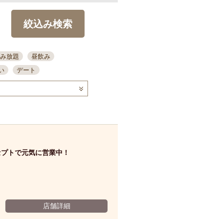
絞込み検索
み放題
昼飲み
い
デート
コース
ディナー
念日
泡盛
喫煙可
ーキ
歓迎会
宴会
部屋30名
カウンター
カクテル
送別会
セプトで元気に営業中！
ビ
飲み会
掘りごたつ
クーポン
結納・顔会わせ
全面禁煙
店舗詳細