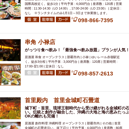
国際高校近く。徒歩1分 | 平均予算 : 4,000円台 | 座席数 : 120席 | 営業
時間 : 11:30-14:30（LO 14:00）, 17:00-24:00（LO 23:00） | 定休日 :
なし ※ランチタイムのみ1月1日～3日まで休業致します。
098-866-7395
串角 小禄店
がっつり食べ飲み！「最強食べ飲み放題」プランが人気
居酒屋 和食 オープンテラス | 那覇市内 | 小禄 | ゆいレール赤嶺駅近
く。徒歩3分程 | 平均予算 : 3,000円台 | 座席数 : 120席 | 営業時間 :
17:00-翌1:00 | 定休日 : なし
098-857-2613
首里殿内 首里金城町石畳道
城下町・首里、琉球王朝時代から受け継がれる金城町の
い。伝統と創作が融合した、沖縄の大地と海の恵みたっ
OKの離れも完備！
居酒屋 創作料理 沖縄料理 オープンテラス | 那覇市内 | その他 | 首里
金城町の石畳道沿い。坂下辺り | 平均予算 : 4,000円台 | 座席数 : 80席