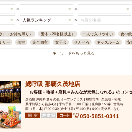
×
×
×
×
ウト（お持ち帰り）
団体（20名様以上）
一人で入りやすい
食べ飲
ミリー
個室
完全個室
女子会
せんべろ
キッズルーム
安
唄ライブ
サントリー
一人飲み
誕生日
大人数
飲み放題付き
キーワードをもっと見る
い飲み
コスパ最高
肉料理
模合
インスタ映え
座敷席
記
まで営業
半個室
ワイン
国際通り
生ビール込飲み放題
ステ
。
県産魚
焼鳥
忘年会コース
レモンサワー
観光客に人気
大
鰓呼吸 那覇久茂地店
名
落ち着いた空間
4000円台コース
合コン
オリオンドラフト
本酒
鮮魚
「お客様＋地域＋店員＝みんなが元気になれる」のコン
大衆酒場
ノンアルコールビール
ウィスキー
テレ
居酒屋 沖縄料理 その他 オープンテラス | 那覇市内 | 久茂地・松尾 |
ピザ
焼酎
カラオケ
デリバリー
寿司
クリスマス
和食
県庁前駅から徒歩4分 | 平均予算 : 3,000円台 | 座席数 : 58席 | 営業時
イ
県庁前駅周辺
大部屋40名
旭橋駅周辺
沖縄料理
スイーツ
間 : (月～木)17:00-0:30 (金土祝前)‐翌1:00(日)‐0:00 | 定休日 : なし
050-5851-0341
オリオン
海ぶどう
パスタ
民謡・生演奏
気軽に一杯
店内
アグー豚
プレミアムモルツ
貝づくし
燻製料理
美栄橋駅周辺