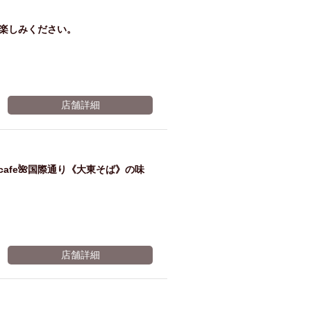
お楽しみください。
店舗詳細
oba_cafe🌺国際通り《大東そば》の味
店舗詳細