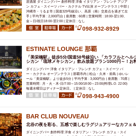
居酒屋 ダイニングバー 創作料理 洋食 イタリアン・フレンチ アジア
ン カフェ・スイーツ バー・カクテル TV出演 オープンテラス | 中部 |
沖縄市・うるま市 | 国道329号線沿い、高原（南）交差点を過ぎて左
手 | 平均予算 : 2,000円台 | 座席数 : 60席 | 営業時間 : 18:00‐翌1:00、
金～日/祝日18:00-翌2:00 | 定休日 : なし
098-932-8929
ESTINATE LOUNGE 那覇
「美栄橋駅」徒歩5分/国道58号線沿い 「カラフルとヘ
シカン「琉球メキシカン」飲み放題プラン1000円～！お料
ダイニングバー 洋食 イタリアン・フレンチ カフェ・スイーツ バ
ー・カクテル オープンテラス | 那覇市内 | 松山・久米・前島 | ゆいレ
ール「美栄橋駅」より徒歩5分 | 平均予算 : 3,000円台 | 座席数 : 70席 |
営業時間 : 月・火・木-日/7:00～15:00/18:00～23:00(料理L.O. 22:00)
毎週水曜日はディナー定休日。 | 定休日 : なし
098-943-4900
BAR CLUB NOUVEAU
北谷の夜を彩る、五感で楽しむラグジュアリーなカフェ
ダイニングバー 創作料理 洋食 イタリアン・フレンチ カフェ・スイ