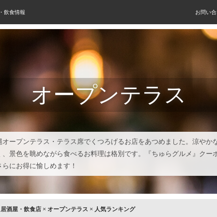
屋・飲食情報
お問い合
オープンテラス
縄オープンテラス・テラス席でくつろげるお店をあつめました。涼やか
く、景色を眺めながら食べるお料理は格別です。『ちゅらグルメ』クー
さらにお得に愉しめます！
×
居酒屋・飲食店
×
オープンテラス
×
人気ランキング