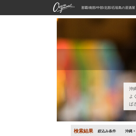
那覇/南部/中部/北部/石垣島の居酒
沖
よ
ば
検索結果
絞込み条件
沖縄