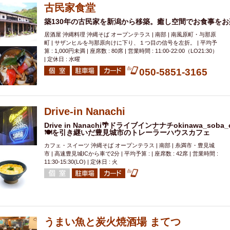
古民家食堂
築130年の古民家を新潟から移築。癒し空間でお食事を
居酒屋 沖縄料理 沖縄そば オープンテラス | 南部 | 南風原町・与那原
町 | サザンヒルを与那原向けに下り、１つ目の信号を左折。 | 平均予
算 : 1,000円未満 | 座席数 : 80席 | 営業時間 : 11:00-22:00（LO21:30）
| 定休日 : 水曜
050-5851-3165
Drive-in Nanachi
Drive in Nanachi🌴ドライブインナナチokinawa_s
🍽を引き継いだ豊見城市のトレーラーハウスカフェ
カフェ・スイーツ 沖縄そば オープンテラス | 南部 | 糸満市・豊見城
市 | 高速豊見城ICから車で2分 | 平均予算 : | 座席数 : 42席 | 営業時間 :
11:30-15:30(LO) | 定休日 : 火
うまい魚と炭火焼酒場 まてつ