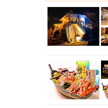
飲み放題付きコース3
キリン一番搾り
アレルギー対応可能
ダイエット中におス
ソファー
激辛料
ファーストフード
スクリーン
スペ
カニ
カフェ
餃子
キリン
ホッピー
焼肉
マイク
サッポロ
市立病院前駅周辺
綺麗orお洒落なトイ
クラフトビール
壺川駅周辺
秋限
ラクレット
赤嶺