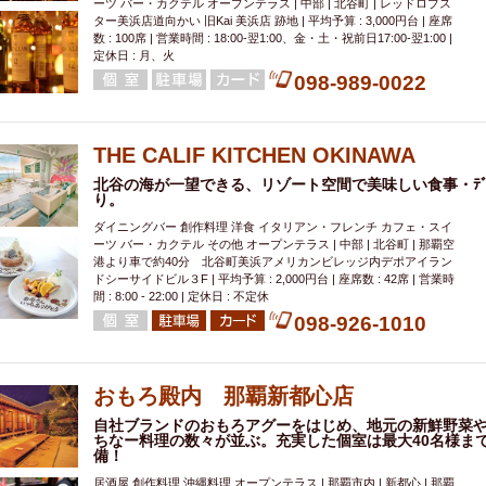
ーツ バー・カクテル オープンテラス | 中部 | 北谷町 | レッドロブス
ター美浜店道向かい 旧Kai 美浜店 跡地 | 平均予算 : 3,000円台 | 座席
数 : 100席 | 営業時間 : 18:00-翌1:00、金・土・祝前日17:00-翌1:00 |
定休日 : 月、火
098-989-0022
THE CALIF KITCHEN OKINAWA
北谷の海が一望できる、リゾート空間で美味しい食事・ﾃﾞ
り。
ダイニングバー 創作料理 洋食 イタリアン・フレンチ カフェ・スイ
ーツ バー・カクテル その他 オープンテラス | 中部 | 北谷町 | 那覇空
港より車で約40分 北谷町美浜アメリカンビレッジ内デポアイラン
ドシーサイドビル３F | 平均予算 : 2,000円台 | 座席数 : 42席 | 営業時
間 : 8:00 - 22:00 | 定休日 : 不定休
098-926-1010
おもろ殿内 那覇新都心店
自社ブランドのおもろアグーをはじめ、地元の新鮮野菜
ちなー料理の数々が並ぶ。充実した個室は最大40名様ま
備！
居酒屋 創作料理 沖縄料理 オープンテラス | 那覇市内 | 新都心 | 那覇