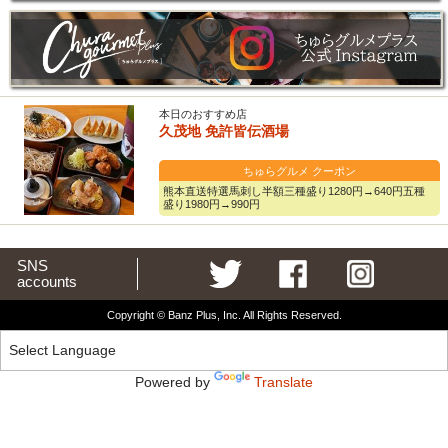
本日のおすすめ店
久茂地 免許皆伝酒場
ちゅらグルメ クーポン
熊本直送特選馬刺し半額三種盛り1280円→640円五種
盛り1980円→990円
SNS
accounts
Copyright © Banz Plus, Inc. All Rights Reserved.
Powered by
Translate