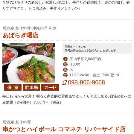
名物の活あさりの酒蒸しがお通し♪他にも、手作りの鉄鍋餃子、鶏の丸揚げ、盛
りすぎマグロ 、もつ煮込み、手作りメンチカツ♪
居酒屋 創作料理 沖縄料理 和食
あぱらぎ曙店
那覇市内｜その他
58号線安謝交差点を泊港向けに左折し左手
平均予算 2,000円台
￥
100席
席
木
休
17:00-24:00、金土17:00-翌1:0
営
0、日17:00-23:00
098-866-9668
毎日17時から営業！ 明るく家庭的な雰囲気でゆっくりと楽しめる♪自慢の食べ飲
み放題（2時間半）3500円～（税込）
居酒屋 創作料理
串かつとハイボール コマネチ リバーサイド店