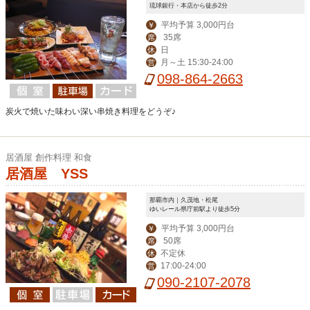
琉球銀行・本店から徒歩2分
平均予算 3,000円台
￥
35席
席
日
休
月～土 15:30-24:00
営
098-864-2663
炭火で焼いた味わい深い串焼き料理をどうぞ♪
居酒屋 創作料理 和食
居酒屋 YSS
那覇市内｜久茂地・松尾
ゆいレール県庁前駅より徒歩5分
平均予算 3,000円台
￥
50席
席
不定休
休
17:00-24:00
営
090-2107-2078