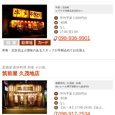
中部｜北谷町
ヒマラヤ沖縄北谷店向かい
平均予算 2,000円台
￥
40席
席
なし
休
17:00-翌1:00
営
098-936-9901
串角・北谷店は人情味のあるスタッフが丹精込めてお出迎え
居酒屋 創作料理 和食 その他
筑前屋 久茂地店
那覇市内｜久茂地・松尾
ゆいレール県庁前駅から徒歩5分
平均予算 2,000円台
￥
60席
席
なし
休
【日～木】17:00-24:00 【金土祝
営
前日】-翌3:00 ※2019年2月より営業
098-917-2534