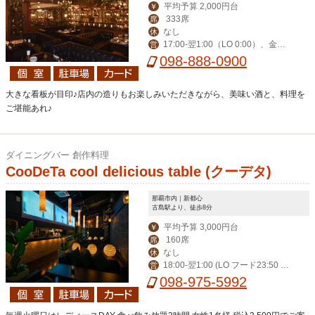
平均予算 2,000円台
￥
333席
席
なし
休
17:00-翌1:00（LO 0:00）、金土
営
祝前17:00-翌2:00（LO 翌1:00）
098-888-0900
大きな看板が目印♪店内の造りもお楽しみいただきながら、美味い酒と、料理を
ご堪能あれ♪
ダイニングバー 創作料理
CooDeTa cool delicious table (クーデタ)
那覇市内｜新都心
古島駅より、徒歩8分
平均予算 3,000円台
￥
160席
席
なし
休
18:00-翌1:00 (LO フード23:50 ド
営
リンク0:20) 金土祝前18:00-翌2:00 (L
098-975-5992
Oフード0:50 ドリンク1:20)