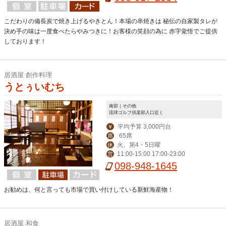
終了時間の変更がございます、詳細は
Web店舗詳細をご覧ください。
こだわりの備長炭で焼き上げるやきとん！本場の串焼きは 秘伝の自家製タレが
決め手の味は一度食べたらやみつきに！お客様の笑顔の為に 赤字覚悟でご提供
しております！
居酒屋 創作料理
うとぅいむち
南部｜その他
琉球ゴルフ倶楽部入口近く
平均予算 3,000円台
￥
65席
席
火、第4・5日曜
休
11:00-15:00 17:00-23:00
営
098-948-1645
お勧めは、何と言っても市場で買い付けしている新鮮海産物！
居酒屋 和食