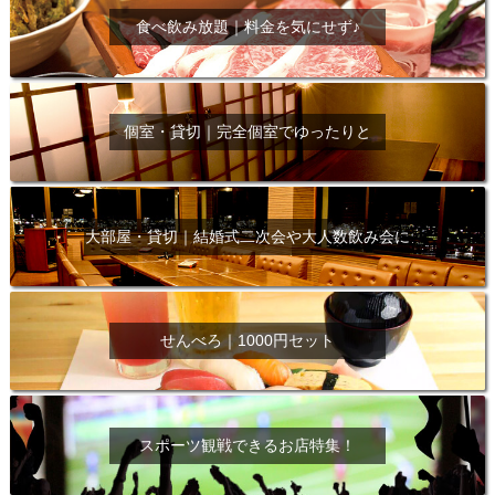
食べ飲み放題｜料金を気にせず♪
個室・貸切｜完全個室でゆったりと
大部屋・貸切｜結婚式二次会や大人数飲み会に
せんべろ｜1000円セット
スポーツ観戦できるお店特集！