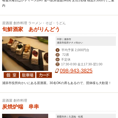
毎週火曜日はレディースDAY 食べ飲み放題3時間 女性1名様 税込3.500円でご案
内
居酒屋 創作料理 ラーメン・そば・うどん
旬鮮酒家 あがりんどう
中部｜浦添市
浦添市役所ナナメ向かい
平均予算 2,000円台
￥
72席
席
不定休
休
17:30-0:00 金土17:30-翌1:00
営
098-943-3825
浦添市役所向かいにある居酒屋。30名OKの席もあるので、団体様も大歓迎！
居酒屋 創作料理
炭焼炉端 串串
那覇市内｜久茂地・松尾