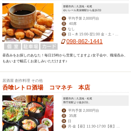
那覇市内｜久茂地・松尾
ゆいレール美栄橋駅から徒歩2分
平均予算 2,000円台
￥
40席
席
なし
休
日～木 15:00-翌1:00 金・土・祝
営
前 15:00-翌3:00
098-862-1441
昼呑みをお探しのあなた！毎日15時から営業してますよ♪女子会や、職場呑み、
もあいまで幅広くお楽しみいただけます♪
居酒屋 創作料理 その他
呑喰レトロ酒場 コマネチ 本店
那覇市内｜久茂地・松尾
県庁前駅より徒歩2分。
平均予算 2,000円台
￥
35席
席
日
休
月-金【昼】11:30-17:00【夜】17:
営