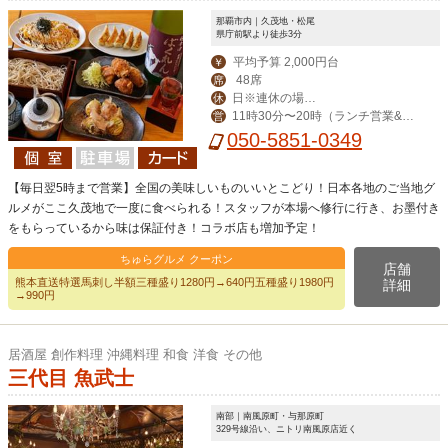
那覇市内｜久茂地・松尾
県庁前駅より徒歩3分
平均予算 2,000円台
￥
48席
席
日※連休の場合
休
11時30分〜20時（ランチ営業&昼
営
は翌日
飲み対応）
050-5851-0349
【毎日翌5時まで営業】全国の美味しいものいいとこどり！日本各地のご当地グ
ルメがここ久茂地で一度に食べられる！スタッフが本場へ修行に行き、お墨付き
をもらっているから味は保証付き！コラボ店も増加予定！
ちゅらグルメ クーポン
店舗
熊本直送特選馬刺し半額三種盛り1280円→640円五種盛り1980円
詳細
→990円
居酒屋 創作料理 沖縄料理 和食 洋食 その他
三代目 魚武士
南部｜南風原町・与那原町
329号線沿い、ニトリ南風原店近く