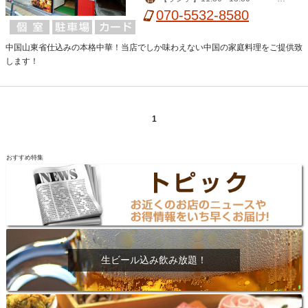
【ディナー】18:00 - 24:00
070-5532-8580
中国山東省仕込みの本格中華！当店でしか味わえない中国の家庭料理をご提供致
します！
1
おすすめ特集
生ビール込み飲み放題！