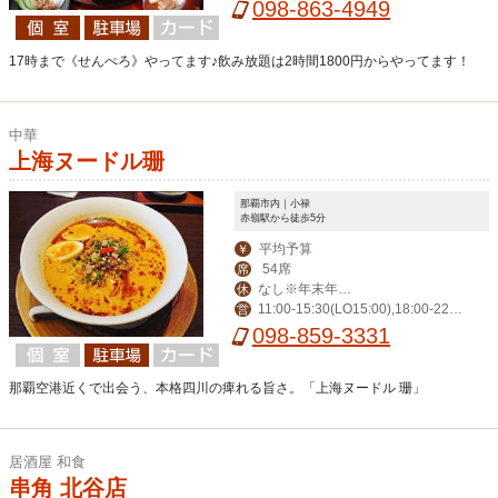
00-23:00（金は-翌1:00）/土・祝前 1
098-863-4949
5:00-翌1:00
17時まで《せんぺろ》やってます♪飲み放題は2時間1800円からやってます！
中華
上海ヌードル珊
那覇市内｜小禄
赤嶺駅から徒歩5分
平均予算
￥
54席
席
なし※年末年始
休
11:00-15:30(LO15:00),18:00-22:3
営
を除く
0(LO22:00)
098-859-3331
那覇空港近くで出会う、本格四川の痺れる旨さ。「上海ヌードル 珊」
居酒屋 和食
串角 北谷店