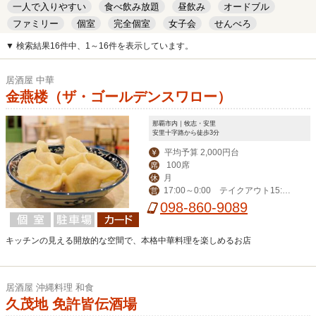
一人で入りやすい
食べ飲み放題
昼飲み
オードブル
ファミリー
個室
完全個室
女子会
せんべろ
キッズルーム
安い
デート
▼ 検索結果16件中、1～16件を表示しています。
居酒屋 中華
金燕楼（ザ・ゴールデンスワロー）
那覇市内｜牧志・安里
安里十字路から徒歩3分
平均予算 2,000円台
￥
100席
席
月
休
17:00～0:00 テイクアウト15:00
営
-20:00
098-860-9089
キッチンの見える開放的な空間で、本格中華料理を楽しめるお店
居酒屋 沖縄料理 和食
久茂地 免許皆伝酒場