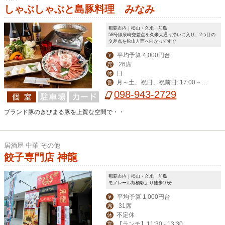
しゃぶしゃぶと島豚料理 みなみ
那覇市内｜松山・久米・前島
58号線泉崎交差点を久米大通り沿いに入り、2つ目の
交差点を松山方面へ向かってすぐ
平均予算 4,000円台
￥
26席
席
日
休
月～土、祝日、祝前日: 17:00～2
営
3:00 （料理L.O. 22:00 ドリンクL.O. 2
098-943-2729
2:30）
ブランド豚のきびまる豚を上質な空間で・・
居酒屋 中華 その他
餃子専門店 神龍
那覇市内｜松山・久米・前島
モノレール旭橋駅より徒歩10分
平均予算 1,000円台
￥
31席
席
不定休
休
【ランチ】11:30 - 13:30
営