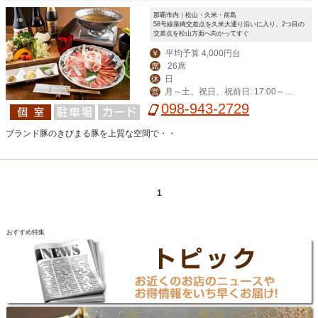
那覇市内｜松山・久米・前島
58号線泉崎交差点を久米大通り沿いに入り、2つ目の
交差点を松山方面へ向かってすぐ
平均予算 4,000円台
￥
26席
席
日
休
月～土、祝日、祝前日: 17:00～2
営
3:00 （料理L.O. 22:00 ドリンクL.O. 2
098-943-2729
2:30）
ブランド豚のきびまる豚を上質な空間で・・
1
おすすめ特集