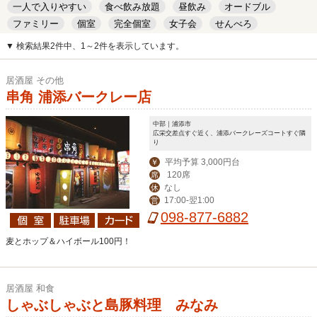
一人で入りやすい
食べ飲み放題
昼飲み
オードブル
ファミリー
個室
完全個室
女子会
せんべろ
キッズルーム
安い
デート
▼ 検索結果2件中、1～2件を表示しています。
居酒屋 その他
串角 浦添バークレー店
中部｜浦添市
広栄交差点すぐ近く、浦添バークレーズコートすぐ隣
り
平均予算 3,000円台
￥
120席
席
なし
休
17:00-翌1:00
営
098-877-6882
麦とホップ＆ハイボール100円！
居酒屋 和食
しゃぶしゃぶと島豚料理 みなみ