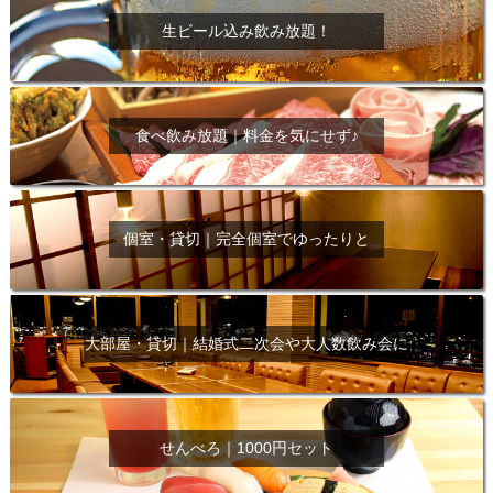
生ビール込み飲み放題！
食べ飲み放題｜料金を気にせず♪
個室・貸切｜完全個室でゆったりと
大部屋・貸切｜結婚式二次会や大人数飲み会に
せんべろ｜1000円セット