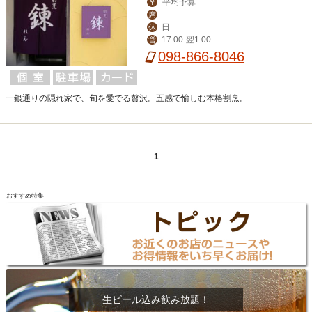
平均予算
￥
席
日
休
17:00-翌1:00
営
098-866-8046
一銀通りの隠れ家で、旬を愛でる贅沢。五感で愉しむ本格割烹。
1
おすすめ特集
生ビール込み飲み放題！