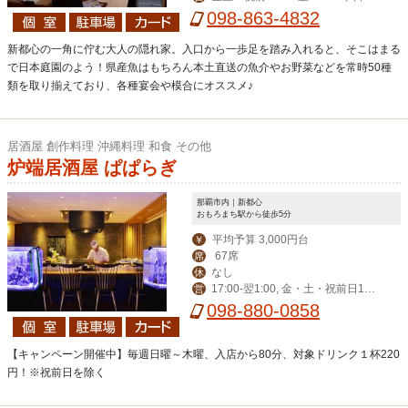
00-翌2:00
098-863-4832
新都心の一角に佇む大人の隠れ家。入口から一歩足を踏み入れると、そこはまる
で日本庭園のよう！県産魚はもちろん本土直送の魚介やお野菜などを常時50種
類を取り揃えており、各種宴会や模合にオススメ♪
居酒屋 創作料理 沖縄料理 和食 その他
炉端居酒屋 ぱぱらぎ
那覇市内｜新都心
おもろまち駅から徒歩5分
平均予算 3,000円台
￥
67席
席
なし
休
17:00-翌1:00, 金・土・祝前日17:
営
00-翌2:00
098-880-0858
【キャンペーン開催中】毎週日曜～木曜、入店から80分、対象ドリンク１杯220
円！※祝前日を除く