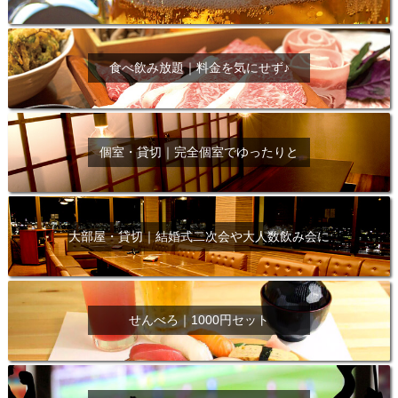
食べ飲み放題｜料金を気にせず♪
個室・貸切｜完全個室でゆったりと
大部屋・貸切｜結婚式二次会や大人数飲み会に
せんべろ｜1000円セット