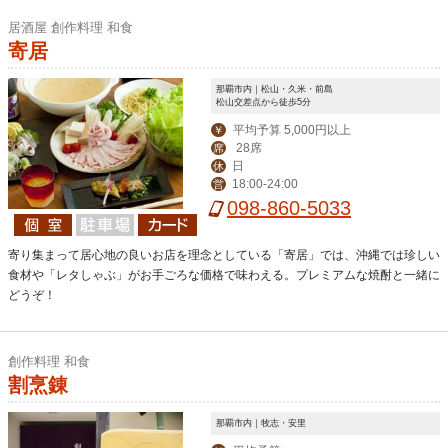
居酒屋 創作料理 和食
寄居
那覇市内｜松山・久米・前島
松山交差点から徒歩5分
平均予算 5,000円以上
￥
28席
席
日
休
18:00-24:00
営
098-860-5033
寄り集まって居心地の良いお店を理念としている「寄居」では、沖縄では珍しい
食材や「レタしゃぶ」がお手ごろな価格で味わえる。プレミアムな焼酎と一緒に
どうぞ！
創作料理 和食
割烹錬
那覇市内｜牧志・安里