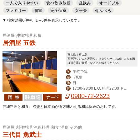
一人で入りやすい
食べ飲み放題
昼飲み
オードブル
ファミリー
個室
完全個室
女子会
せんべろ
キッズルーム
安い
デート
▼ 検索結果6件中、1～6件を表示しています。
居酒屋 沖縄料理 和食
居酒屋 五鉄
宮古島｜宮古島
西里通りの１本裏通り。※タクシーでお越しになる際
は菊之露の裏通りなどとお伝えください。
平均予算
￥
78席
席
日
休
17:00-23:00 L.O. 料理22:00 ドリ
営
ンク22:30
0980-72-2623
沖縄料理と和食、泡盛と日本酒が両方味わえる和琉折衷のお店です。
居酒屋 創作料理 沖縄料理 和食 洋食 その他
三代目 魚武士