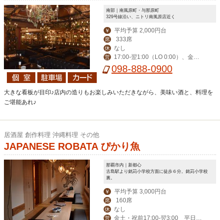
南部｜南風原町・与那原町
329号線沿い、ニトリ南風原店近く
平均予算 2,000円台
￥
333席
席
なし
休
17:00-翌1:00（LO 0:00）、金土
営
祝前17:00-翌2:00（LO 翌1:00）
098-888-0900
大きな看板が目印♪店内の造りもお楽しみいただきながら、美味い酒と、料理を
ご堪能あれ♪
居酒屋 創作料理 沖縄料理 その他
JAPANESE ROBATA ぴかり魚
那覇市内｜新都心
古島駅より銘苅小学校方面に徒歩６分。銘苅小学校
裏。
平均予算 3,000円台
￥
160席
席
なし
休
金土・祝前17:00-翌3:00 平日17:
営